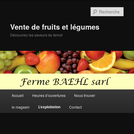
Aller
au
Rech
contenu
principal
Vente de fruits et légumes
Découvrez les saveurs du terroir
Menu
Accueil
Heures d’ouvertures
Nous trouver
principal
L’exploitation
le magasin
Contact