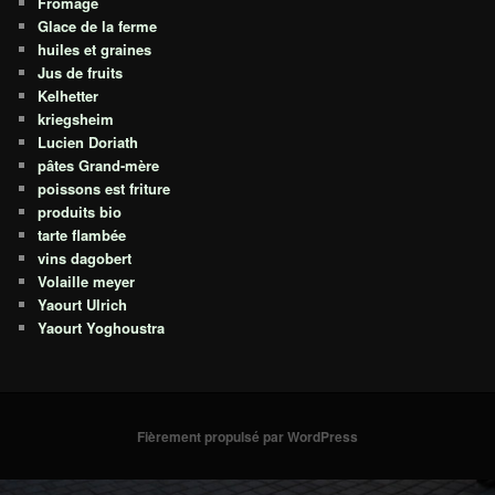
Fromage
Glace de la ferme
huiles et graines
Jus de fruits
Kelhetter
kriegsheim
Lucien Doriath
pâtes Grand-mère
poissons est friture
produits bio
tarte flambée
vins dagobert
Volaille meyer
Yaourt Ulrich
Yaourt Yoghoustra
Fièrement propulsé par WordPress