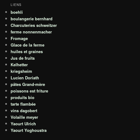
LIENS
boehli
boulangerie bernhard
Charcuteries schweitzer
ferme nonnenmacher
Fromage
Glace de la ferme
huiles et graines
Jus de fruits
Kelhetter
kriegsheim
Lucien Doriath
pâtes Grand-mère
poissons est friture
produits bio
tarte flambée
vins dagobert
Volaille meyer
Yaourt Ulrich
Yaourt Yoghoustra