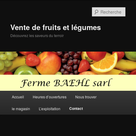
Aller
au
Rech
contenu
principal
Vente de fruits et légumes
Découvrez les saveurs du terroir
Menu
Accueil
Heures d’ouvertures
Nous trouver
principal
Contact
le magasin
L’exploitation