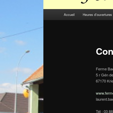
Menu
Accueil
Heures d’ouvertures
principal
Con
Ferme Ba
5 r Gén de
67170 Kri
www.ferm
laurent.b
Tél : 03 8