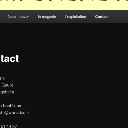
Nous trouver
le magasin
L’exploitation
Contact
tact
ehl
 Gaulle
egsheim
e-baehl.com
aehl@wanadoo.fr
8 51 14 97