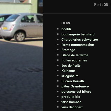
Port : 06 
LIENS
boehli
boulangerie bernhard
Charcuteries schweitzer
ferme nonnenmacher
Fromage
Glace de la ferme
huiles et graines
Jus de fruits
Kelhetter
kriegsheim
Lucien Doriath
pâtes Grand-mère
poissons est friture
produits bio
tarte flambée
vins dagobert