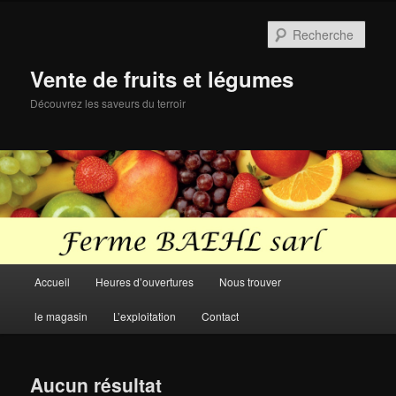
Aller
Aller
au
au
Rech
contenu
contenu
principal
secondaire
Vente de fruits et légumes
Découvrez les saveurs du terroir
Menu
Accueil
Heures d’ouvertures
Nous trouver
principal
le magasin
L’exploitation
Contact
Aucun résultat