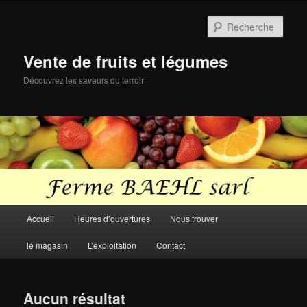
Aller
Aller
au
au
Rech
contenu
contenu
principal
secondaire
Vente de fruits et légumes
Découvrez les saveurs du terroir
Menu
Accueil
Heures d’ouvertures
Nous trouver
principal
le magasin
L’exploitation
Contact
Aucun résultat