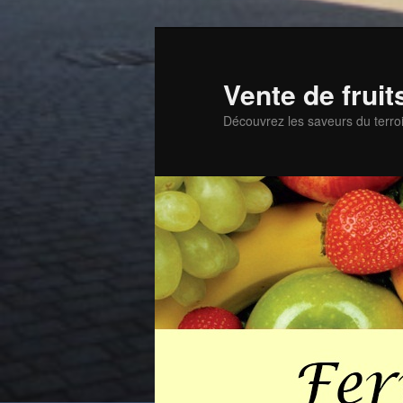
Aller
Aller
au
au
contenu
contenu
Vente de frui
principal
secondaire
Découvrez les saveurs du terroi