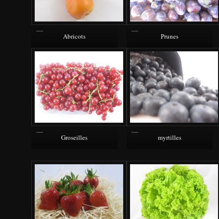
Abricots
Prunes
Groseilles
myrtilles