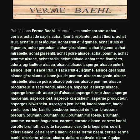
Publié dans
Ferme Baehl
|
Marqué avec
acaht carotte
,
achat
cerise
,
achat de sapin
,
achat fleur à replanter
,
achat fleurs
,
achat
fruit
,
achat fruit et légume
,
achat fruit et légumes
,
achat fruits et
légumes
,
achat géranium
,
achat géraniums
,
achat légume
,
achat
mirabelle
,
achat pissenlit
,
achat poire alsace
,
achat pomme
,
achat
pomme alsace
,
achat radis
,
achat salade
,
achat tarte flambées
,
adora
,
agriculteur alsace
,
alsace
,
alsace asperge
,
alsace céleri
,
alsace fleur
,
alsace fruit
,
alsace fruit et légume
,
alsace géranium
,
alsace géraniums
,
alsace jus de pomme
,
alsace magasin
,
alsace
mirabelle
,
alsace poire
,
alsace poireau
,
alsace pomme
,
alsace
producteur
,
alsace vente
,
alsacien
,
asperge
,
asperge alsace
,
asperge brumath
,
asperge d'alsace
,
asperge ferme Jost
,
asperge
haguenau
,
asperge jost
,
asperge kriegsheim
,
asperge producteur
,
asperges bilwisheim
,
asperges jost
,
baehl
,
baehl pomme
,
baehl
vente
,
bas-rhin
,
basilic
,
boskoop
,
bouquet de fleur
,
braeburn
,
breburn
,
brumath
,
brumath fruit
,
brumath mirabelle
,
Brumath
pomme
,
caroote haguenau
,
carotte
,
carotte alsace
,
carotte baehl
,
carotte brumath
,
carotte haguenau
,
carotte kriegsheim
,
céleri
,
céleri alsace
,
céleri ferme baehl
,
cerise ferme baehl
,
cerise_ferme
baehl
,
charlotte
,
choux
,
cicéro
,
delbard estivale
,
elstar
,
équipe