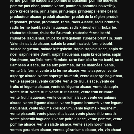
ferme
,
pomme haguenau
,
pomme kriegsheim
,
pomme nouvelle
,
pomme pas cher
,
pomme vente
,
pommes
,
pommes nouvelle$
,
pore kriegsheim
,
printamps
,
printemps
,
printemps ferme baehl
,
producteur alsace
,
produit alsacien
,
produit de la région
,
produit
régionaux
,
promo
,
promotion
,
radis
,
radis Alsace
,
radis brumath
,
radis ferme baehl
,
radis haguenau
,
radis kriegsheim
,
rhubarbe
,
rhubarbe alsace
,
rhubarbe Brumath
,
rhubarbe ferme baehl
,
rhubarbe Haguenau
,
rhubarbe kriegsheim
,
rubarbe brumath
,
Saint
Valentin
,
salade alsace
,
salade brumath
,
salade ferme baehl
,
salade haguenau
,
salade kriegsheim
,
sapin
,
sapin alsace
,
sapin de
noêl
,
sapin ferme Baehl
,
sapin haguenau
,
sapin kriegsheim
,
sapin
Nordmann
,
surfinia
,
tarte flambée
,
tarte flambée ferme baehl
,
tarte
flambées Alsace
,
tartes aux pommes
,
tartes flambées
,
vente
,
vente à la ferme
,
vente à la ferme alsace
,
vente asperge
,
vente
asperge alsace
,
vente asperge brumath
,
vente asperge haguenau
,
vente asperges
,
vente carotte
,
vente de fruit alsace
,
vente de
fruits et légume alsace
,
vente de légume alsace
,
vente de sapin
,
vente fleur
,
vente fruit
,
vente fruit alsace
,
vente fruit brumath
,
vente fruit haguenau
,
vente géranium alsace
,
vente géraniums
alsace
,
vente légume alsace
,
vente légume brumath
,
vente légume
haguenau
,
vente légume kreisgehim
,
vente légume kriegsheim
,
vente pissenlit
,
vente pissenlit alsace
,
vente pissenlit brumath
,
vente pissenlit haguenau
,
vente poire alsace
,
vente pomme
,
vente
pomme alsace
,
vente salade alsace
,
vente sapin nordmann
,
ventes géranium alsace
,
ventes géraniums alsace
,
vin
,
vin chaud