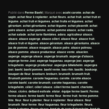
Publié dans
Ferme Baehl
|
Marqué avec
acaht carotte
,
achat de
sapin
,
achat fleur à replanter
,
achat fleurs
,
achat fruit
,
achat fruit et
légume
,
achat fruit et légumes
,
achat fruits et légumes
,
achat
géranium
,
achat géraniums
,
achat légume
,
achat pissenlit
,
achat
poire alsace
,
achat pomme
,
achat pomme alsace
,
achat radis
,
achat salade
,
achat tarte flambées
,
adora
,
agriculteur alsace
,
alsace
,
alsace asperge
,
alsace céleri
,
alsace fleur
,
alsace fruit
,
alsace fruit et légume
,
alsace géranium
,
alsace géraniums
,
alsace
jus de pomme
,
alsace magasin
,
alsace poire
,
alsace poireau
,
alsace pomme
,
alsace producteur
,
alsace vente
,
alsacien
,
asperge
,
asperge alsace
,
asperge brumath
,
asperge d'alsace
,
asperge ferme Jost
,
asperge haguenau
,
asperge jost
,
asperge
kriegsheim
,
asperge producteur
,
asperges bilwisheim
,
asperges
jost
,
baehl
,
baehl pomme
,
baehl vente
,
bas-rhin
,
basilic
,
boskoop
,
bouquet de fleur
,
braeburn
,
breburn
,
brumath
,
brumath fruit
,
Brumath pomme
,
caroote haguenau
,
carotte
,
carotte alsace
,
carotte baehl
,
carotte brumath
,
carotte haguenau
,
carotte
kriegsheim
,
céleri
,
céleri alsace
,
céleri ferme baehl
,
charlotte
,
choux
,
cicéro
,
delbard estivale
,
elstar
,
équipe ferme baehl
,
Ferme
,
ferme alsace
,
ferme baehl
,
ferme fleur
,
ferme fruit
,
ferme pomme
,
fête
,
fleur
,
fleur à planter
,
fleur à replanter
,
fleur alsace
,
fleur
brumath
,
fleur ferme
,
fleur haguenau
,
fleur kriegsheim
,
fleurs
,
fleurs à planter
,
fleurs alsace
,
fond de de tarte Kriegsheim
,
fond de