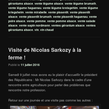
géraniums alsace
,
vente légume alsace
,
vente légume brumath
,
vente légume haguenau
,
vente légume kreisgehim
,
vente légume
kriegsheim
,
vente mirabelle
,
vente pissenlit
,
vente pissenlit
alsace
,
vente pissenlit brumath
,
vente pissenlit haguenau
,
vente
poire alsace
,
vente pomme
,
vente pomme alsace
,
vente salade
alsace
,
vente sapin nordmann
,
ventes géranium alsace
,
ventes
géraniums alsace
,
vin
,
vin chaud
Visite de Nicolas Sarkozy à la
ferme !
Publié le
11 juillet 2016
Samedi 9 juillet nous avons eu le plaisir d’accueillir le président
des Républicains : Mr Nicolas Sarkozy dans le cadre d’une
rencontre entre agriculteurs pour parler des problèmes que
rencontre notre profession.
Retour sur une journée et une visite pas comme les autres :