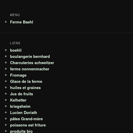
MENU
Ferme Baehl
LIENS
boehli
boulangerie bernhard
Charcuteries schweitzer
ferme nonnenmacher
Fromage
Glace de la ferme
huiles et graines
Jus de fruits
Kelhetter
kriegsheim
Lucien Doriath
pâtes Grand-mère
poissons est friture
produits bio