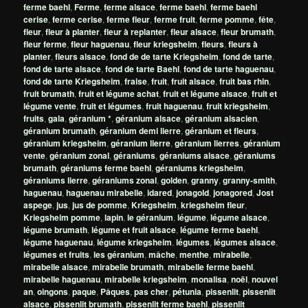
ferme baehl
,
Ferme
,
ferme alsace
,
ferme baehl
,
ferme baehl
cerise
,
ferme cerise
,
ferme fleur
,
ferme fruit
,
ferme pomme
,
fête
,
fleur
,
fleur à planter
,
fleur à replanter
,
fleur alsace
,
fleur brumath
,
fleur ferme
,
fleur haguenau
,
fleur kriegsheim
,
fleurs
,
fleurs à
planter
,
fleurs alsace
,
fond de de tarte Kriegsheim
,
fond de tarte
,
fond de tarte alsace
,
fond de tarte Baehl
,
fond de tarte haguenau
,
fond de tarte Kriegsheim
,
fraise
,
fruit
,
fruit alsace
,
fruit bas rhin
,
fruit brumath
,
fruit et légume achat
,
fruit et légume alsace
,
fruit et
légume vente
,
fruit et légumes
,
fruit haguenau
,
fruit kriegsheim
,
fruits
,
gala
,
géranium *
,
géranium alsace
,
géranium alsacien
,
géranium brumath
,
géranium demi lierre
,
géranium et fleurs
,
géranium kriegsheim
,
géranium lierre
,
géranium lierres
,
géranium
vente
,
géranium zonal
,
géraniums
,
géraniums alsace
,
géraniums
brumath
,
géraniums ferme baehl
,
géraniums kriegsheim
,
géraniums lierre
,
géraniums zonal
,
golden
,
granny
,
granny-smith
,
haguenau
,
haguenau mirabelle
,
idared
,
jonagold
,
jonagored
,
Jost
aspege
,
jus
,
jus de pomme
,
Kriegsheim
,
kriegsheim fleur
,
Kriegsheim pomme
,
lapin
,
le géranium
,
légume
,
légume alsace
,
légume brumath
,
légume et fruit alsace
,
légume ferme baehl
,
légume haguenau
,
légume kriegsheim
,
légumes
,
légumes alsace
,
légumes et fruits
,
les géranium
,
mâche
,
menthe
,
mirabelle
,
mirabelle alsace
,
mirabelle brumath
,
mirabelle ferme baehl
,
mirabelle haguenau
,
mirabelle kriegsheim
,
monalisa
,
noël
,
nouvel
an
,
oingons
,
paque
,
Pâques
,
pas cher
,
pétunia
,
pissenlit
,
pissenlit
alsace
,
pissenlit brumath
,
pissenlit ferme baehl
,
pissenlit