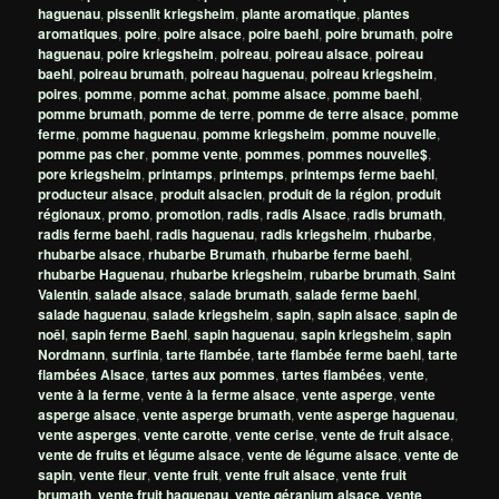
haguenau
,
pissenlit kriegsheim
,
plante aromatique
,
plantes
aromatiques
,
poire
,
poire alsace
,
poire baehl
,
poire brumath
,
poire
haguenau
,
poire kriegsheim
,
poireau
,
poireau alsace
,
poireau
baehl
,
poireau brumath
,
poireau haguenau
,
poireau kriegsheim
,
poires
,
pomme
,
pomme achat
,
pomme alsace
,
pomme baehl
,
pomme brumath
,
pomme de terre
,
pomme de terre alsace
,
pomme
ferme
,
pomme haguenau
,
pomme kriegsheim
,
pomme nouvelle
,
pomme pas cher
,
pomme vente
,
pommes
,
pommes nouvelle$
,
pore kriegsheim
,
printamps
,
printemps
,
printemps ferme baehl
,
producteur alsace
,
produit alsacien
,
produit de la région
,
produit
régionaux
,
promo
,
promotion
,
radis
,
radis Alsace
,
radis brumath
,
radis ferme baehl
,
radis haguenau
,
radis kriegsheim
,
rhubarbe
,
rhubarbe alsace
,
rhubarbe Brumath
,
rhubarbe ferme baehl
,
rhubarbe Haguenau
,
rhubarbe kriegsheim
,
rubarbe brumath
,
Saint
Valentin
,
salade alsace
,
salade brumath
,
salade ferme baehl
,
salade haguenau
,
salade kriegsheim
,
sapin
,
sapin alsace
,
sapin de
noêl
,
sapin ferme Baehl
,
sapin haguenau
,
sapin kriegsheim
,
sapin
Nordmann
,
surfinia
,
tarte flambée
,
tarte flambée ferme baehl
,
tarte
flambées Alsace
,
tartes aux pommes
,
tartes flambées
,
vente
,
vente à la ferme
,
vente à la ferme alsace
,
vente asperge
,
vente
asperge alsace
,
vente asperge brumath
,
vente asperge haguenau
,
vente asperges
,
vente carotte
,
vente cerise
,
vente de fruit alsace
,
vente de fruits et légume alsace
,
vente de légume alsace
,
vente de
sapin
,
vente fleur
,
vente fruit
,
vente fruit alsace
,
vente fruit
brumath
,
vente fruit haguenau
,
vente géranium alsace
,
vente