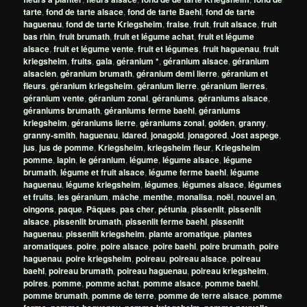
tarte
,
fond de tarte alsace
,
fond de tarte Baehl
,
fond de tarte
haguenau
,
fond de tarte Kriegsheim
,
fraise
,
fruit
,
fruit alsace
,
fruit
bas rhin
,
fruit brumath
,
fruit et légume achat
,
fruit et légume
alsace
,
fruit et légume vente
,
fruit et légumes
,
fruit haguenau
,
fruit
kriegsheim
,
fruits
,
gala
,
géranium *
,
géranium alsace
,
géranium
alsacien
,
géranium brumath
,
géranium demi lierre
,
géranium et
fleurs
,
géranium kriegsheim
,
géranium lierre
,
géranium lierres
,
géranium vente
,
géranium zonal
,
géraniums
,
géraniums alsace
,
géraniums brumath
,
géraniums ferme baehl
,
géraniums
kriegsheim
,
géraniums lierre
,
géraniums zonal
,
golden
,
granny
,
granny-smith
,
haguenau
,
idared
,
jonagold
,
jonagored
,
Jost aspege
,
jus
,
jus de pomme
,
Kriegsheim
,
kriegsheim fleur
,
Kriegsheim
pomme
,
lapin
,
le géranium
,
légume
,
légume alsace
,
légume
brumath
,
légume et fruit alsace
,
légume ferme baehl
,
légume
haguenau
,
légume kriegsheim
,
légumes
,
légumes alsace
,
légumes
et fruits
,
les géranium
,
mâche
,
menthe
,
monalisa
,
noël
,
nouvel an
,
oingons
,
paque
,
Pâques
,
pas cher
,
pétunia
,
pissenlit
,
pissenlit
alsace
,
pissenlit brumath
,
pissenlit ferme baehl
,
pissenlit
haguenau
,
pissenlit kriegsheim
,
plante aromatique
,
plantes
aromatiques
,
poire
,
poire alsace
,
poire baehl
,
poire brumath
,
poire
haguenau
,
poire kriegsheim
,
poireau
,
poireau alsace
,
poireau
baehl
,
poireau brumath
,
poireau haguenau
,
poireau kriegsheim
,
poires
,
pomme
,
pomme achat
,
pomme alsace
,
pomme baehl
,
pomme brumath
,
pomme de terre
,
pomme de terre alsace
,
pomme