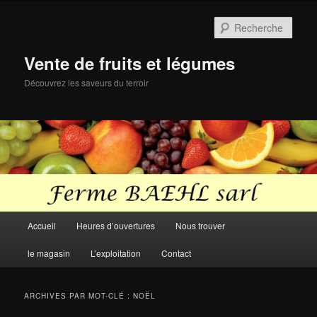
Aller
Aller
au
au
Rech
contenu
contenu
principal
secondaire
Vente de fruits et légumes
Découvrez les saveurs du terroir
Menu
Accueil
Heures d’ouvertures
Nous trouver
principal
le magasin
L’exploitation
Contact
ARCHIVES PAR MOT-CLÉ :
NOËL