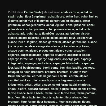
Publié dans
Ferme Baehl
|
Marqué avec
acaht carotte
,
achat de
sapin
,
achat fleur à replanter
,
achat fleurs
,
achat fruit
,
achat fruit et
légume
,
achat fruit et légumes
,
achat fruits et légumes
,
achat
géranium
,
achat géraniums
,
achat légume
,
achat pissenlit
,
achat
poire alsace
,
achat pomme
,
achat pomme alsace
,
achat radis
,
achat salade
,
achat tarte flambées
,
adora
,
agriculteur alsace
,
alsace
,
alsace asperge
,
alsace céleri
,
alsace fleur
,
alsace fruit
,
alsace fruit et légume
,
alsace géranium
,
alsace géraniums
,
alsace
jus de pomme
,
alsace magasin
,
alsace poire
,
alsace poireau
,
alsace pomme
,
alsace producteur
,
alsace vente
,
alsacien
,
asperge
,
asperge alsace
,
asperge brumath
,
asperge d'alsace
,
asperge ferme Jost
,
asperge haguenau
,
asperge jost
,
asperge
kriegsheim
,
asperge producteur
,
asperges bilwisheim
,
asperges
jost
,
baehl
,
baehl pomme
,
baehl vente
,
bas-rhin
,
basilic
,
boskoop
,
bouquet de fleur
,
braeburn
,
breburn
,
brumath
,
brumath fruit
,
Brumath pomme
,
caroote haguenau
,
carotte
,
carotte alsace
,
carotte baehl
,
carotte brumath
,
carotte haguenau
,
carotte
kriegsheim
,
céleri
,
céleri alsace
,
céleri ferme baehl
,
charlotte
,
choux
,
cicéro
,
delbard estivale
,
elstar
,
équipe ferme baehl
,
Ferme
,
ferme alsace
,
ferme baehl
,
ferme fleur
,
ferme fruit
,
ferme pomme
,
fête
,
fleur
,
fleur à planter
,
fleur à replanter
,
fleur alsace
,
fleur
brumath
,
fleur ferme
,
fleur haguenau
,
fleur kriegsheim
,
fleurs
,
fleurs à planter
,
fleurs alsace
,
fond de de tarte Kriegsheim
,
fond de