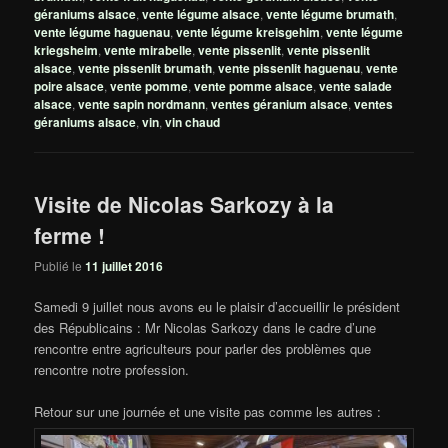
géraniums alsace
,
vente légume alsace
,
vente légume brumath
,
vente légume haguenau
,
vente légume kreisgehim
,
vente légume
kriegsheim
,
vente mirabelle
,
vente pissenlit
,
vente pissenlit
alsace
,
vente pissenlit brumath
,
vente pissenlit haguenau
,
vente
poire alsace
,
vente pomme
,
vente pomme alsace
,
vente salade
alsace
,
vente sapin nordmann
,
ventes géranium alsace
,
ventes
géraniums alsace
,
vin
,
vin chaud
Visite de Nicolas Sarkozy à la
ferme !
Publié le
11 juillet 2016
Samedi 9 juillet nous avons eu le plaisir d’accueillir le président
des Républicains : Mr Nicolas Sarkozy dans le cadre d’une
rencontre entre agriculteurs pour parler des problèmes que
rencontre notre profession.
Retour sur une journée et une visite pas comme les autres :