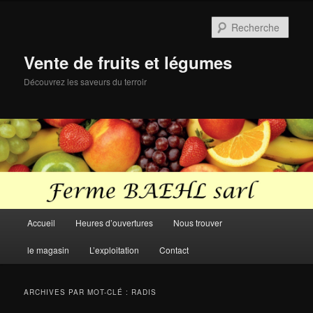
Aller
Aller
au
au
Rech
contenu
contenu
principal
secondaire
Vente de fruits et légumes
Découvrez les saveurs du terroir
Menu
Accueil
Heures d’ouvertures
Nous trouver
principal
le magasin
L’exploitation
Contact
ARCHIVES PAR MOT-CLÉ :
RADIS