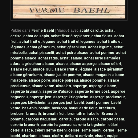
Publié dans
Ferme Baehl
|
Marqué avec
acaht carotte
,
achat
cerise
,
achat de sapin
,
achat fleur à replanter
,
achat fleurs
,
achat
fruit
,
achat fruit et légume
,
achat fruit et légumes
,
achat fruits et
légumes
,
achat géranium
,
achat géraniums
,
achat légume
,
achat
mirabelle
,
achat pissenlit
,
achat poire alsace
,
achat pomme
,
achat
pomme alsace
,
achat radis
,
achat salade
,
achat tarte flambées
,
adora
,
agriculteur alsace
,
alsace
,
alsace asperge
,
alsace céleri
,
alsace fleur
,
alsace fruit
,
alsace fruit et légume
,
alsace géranium
,
alsace géraniums
,
alsace jus de pomme
,
alsace magasin
,
alsace
mirabelle
,
alsace poire
,
alsace poireau
,
alsace pomme
,
alsace
producteur
,
alsace vente
,
alsacien
,
asperge
,
asperge alsace
,
asperge brumath
,
asperge d'alsace
,
asperge ferme Jost
,
asperge
haguenau
,
asperge jost
,
asperge kriegsheim
,
asperge producteur
,
asperges bilwisheim
,
asperges jost
,
baehl
,
baehl pomme
,
baehl
vente
,
bas-rhin
,
basilic
,
boskoop
,
bouquet de fleur
,
braeburn
,
breburn
,
brumath
,
brumath fruit
,
brumath mirabelle
,
Brumath
pomme
,
caroote haguenau
,
carotte
,
carotte alsace
,
carotte baehl
,
carotte brumath
,
carotte haguenau
,
carotte kriegsheim
,
céleri
,
céleri alsace
,
céleri ferme baehl
,
cerise ferme baehl
,
cerise_ferme
baehl
,
charlotte
,
choux
,
cicéro
,
delbard estivale
,
elstar
,
équipe