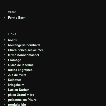
MENU
Ferme Baehl
LIENS
boehli
boulangerie bernhard
Charcuteries schweitzer
ferme nonnenmacher
Fromage
Glace de la ferme
huiles et graines
Jus de fruits
Kelhetter
kriegsheim
Lucien Doriath
pâtes Grand-mère
poissons est friture
produits bio