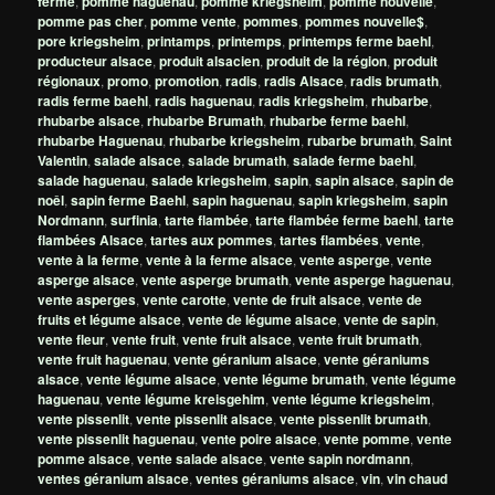
ferme
,
pomme haguenau
,
pomme kriegsheim
,
pomme nouvelle
,
pomme pas cher
,
pomme vente
,
pommes
,
pommes nouvelle$
,
pore kriegsheim
,
printamps
,
printemps
,
printemps ferme baehl
,
producteur alsace
,
produit alsacien
,
produit de la région
,
produit
régionaux
,
promo
,
promotion
,
radis
,
radis Alsace
,
radis brumath
,
radis ferme baehl
,
radis haguenau
,
radis kriegsheim
,
rhubarbe
,
rhubarbe alsace
,
rhubarbe Brumath
,
rhubarbe ferme baehl
,
rhubarbe Haguenau
,
rhubarbe kriegsheim
,
rubarbe brumath
,
Saint
Valentin
,
salade alsace
,
salade brumath
,
salade ferme baehl
,
salade haguenau
,
salade kriegsheim
,
sapin
,
sapin alsace
,
sapin de
noêl
,
sapin ferme Baehl
,
sapin haguenau
,
sapin kriegsheim
,
sapin
Nordmann
,
surfinia
,
tarte flambée
,
tarte flambée ferme baehl
,
tarte
flambées Alsace
,
tartes aux pommes
,
tartes flambées
,
vente
,
vente à la ferme
,
vente à la ferme alsace
,
vente asperge
,
vente
asperge alsace
,
vente asperge brumath
,
vente asperge haguenau
,
vente asperges
,
vente carotte
,
vente de fruit alsace
,
vente de
fruits et légume alsace
,
vente de légume alsace
,
vente de sapin
,
vente fleur
,
vente fruit
,
vente fruit alsace
,
vente fruit brumath
,
vente fruit haguenau
,
vente géranium alsace
,
vente géraniums
alsace
,
vente légume alsace
,
vente légume brumath
,
vente légume
haguenau
,
vente légume kreisgehim
,
vente légume kriegsheim
,
vente pissenlit
,
vente pissenlit alsace
,
vente pissenlit brumath
,
vente pissenlit haguenau
,
vente poire alsace
,
vente pomme
,
vente
pomme alsace
,
vente salade alsace
,
vente sapin nordmann
,
ventes géranium alsace
,
ventes géraniums alsace
,
vin
,
vin chaud