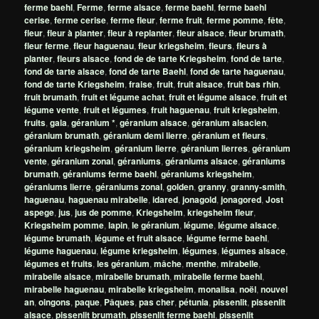
ferme baehl
,
Ferme
,
ferme alsace
,
ferme baehl
,
ferme baehl
cerise
,
ferme cerise
,
ferme fleur
,
ferme fruit
,
ferme pomme
,
fête
,
fleur
,
fleur à planter
,
fleur à replanter
,
fleur alsace
,
fleur brumath
,
fleur ferme
,
fleur haguenau
,
fleur kriegsheim
,
fleurs
,
fleurs à
planter
,
fleurs alsace
,
fond de de tarte Kriegsheim
,
fond de tarte
,
fond de tarte alsace
,
fond de tarte Baehl
,
fond de tarte haguenau
,
fond de tarte Kriegsheim
,
fraise
,
fruit
,
fruit alsace
,
fruit bas rhin
,
fruit brumath
,
fruit et légume achat
,
fruit et légume alsace
,
fruit et
légume vente
,
fruit et légumes
,
fruit haguenau
,
fruit kriegsheim
,
fruits
,
gala
,
géranium *
,
géranium alsace
,
géranium alsacien
,
géranium brumath
,
géranium demi lierre
,
géranium et fleurs
,
géranium kriegsheim
,
géranium lierre
,
géranium lierres
,
géranium
vente
,
géranium zonal
,
géraniums
,
géraniums alsace
,
géraniums
brumath
,
géraniums ferme baehl
,
géraniums kriegsheim
,
géraniums lierre
,
géraniums zonal
,
golden
,
granny
,
granny-smith
,
haguenau
,
haguenau mirabelle
,
idared
,
jonagold
,
jonagored
,
Jost
aspege
,
jus
,
jus de pomme
,
Kriegsheim
,
kriegsheim fleur
,
Kriegsheim pomme
,
lapin
,
le géranium
,
légume
,
légume alsace
,
légume brumath
,
légume et fruit alsace
,
légume ferme baehl
,
légume haguenau
,
légume kriegsheim
,
légumes
,
légumes alsace
,
légumes et fruits
,
les géranium
,
mâche
,
menthe
,
mirabelle
,
mirabelle alsace
,
mirabelle brumath
,
mirabelle ferme baehl
,
mirabelle haguenau
,
mirabelle kriegsheim
,
monalisa
,
noël
,
nouvel
an
,
oingons
,
paque
,
Pâques
,
pas cher
,
pétunia
,
pissenlit
,
pissenlit
alsace
,
pissenlit brumath
,
pissenlit ferme baehl
,
pissenlit