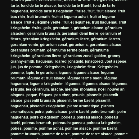
tarte
,
fond de tarte alsace
,
fond de tarte Baehl
,
fond de tarte
haguenau
,
fond de tarte Kriegsheim
,
fraise
,
fruit
,
fruit alsace
,
fruit
bas rhin
,
fruit brumath
,
fruit et légume achat
,
fruit et légume
alsace
,
fruit et légume vente
,
fruit et légumes
,
fruit haguenau
,
fruit
kriegsheim
,
fruits
,
gala
,
géranium *
,
géranium alsace
,
géranium
alsacien
,
géranium brumath
,
géranium demi lierre
,
géranium et
fleurs
,
géranium kriegsheim
,
géranium lierre
,
géranium lierres
,
géranium vente
,
géranium zonal
,
géraniums
,
géraniums alsace
,
géraniums brumath
,
géraniums ferme baehl
,
géraniums
kriegsheim
,
géraniums lierre
,
géraniums zonal
,
golden
,
granny
,
granny-smith
,
haguenau
,
idared
,
jonagold
,
jonagored
,
Jost aspege
,
jus
,
jus de pomme
,
Kriegsheim
,
kriegsheim fleur
,
Kriegsheim
pomme
,
lapin
,
le géranium
,
légume
,
légume alsace
,
légume
brumath
,
légume et fruit alsace
,
légume ferme baehl
,
légume
haguenau
,
légume kriegsheim
,
légumes
,
légumes alsace
,
légumes
et fruits
,
les géranium
,
mâche
,
menthe
,
monalisa
,
noël
,
nouvel an
,
oingons
,
paque
,
Pâques
,
pas cher
,
pétunia
,
pissenlit
,
pissenlit
alsace
,
pissenlit brumath
,
pissenlit ferme baehl
,
pissenlit
haguenau
,
pissenlit kriegsheim
,
plante aromatique
,
plantes
aromatiques
,
poire
,
poire alsace
,
poire baehl
,
poire brumath
,
poire
haguenau
,
poire kriegsheim
,
poireau
,
poireau alsace
,
poireau
baehl
,
poireau brumath
,
poireau haguenau
,
poireau kriegsheim
,
poires
,
pomme
,
pomme achat
,
pomme alsace
,
pomme baehl
,
pomme brumath
,
pomme de terre
,
pomme de terre alsace
,
pomme