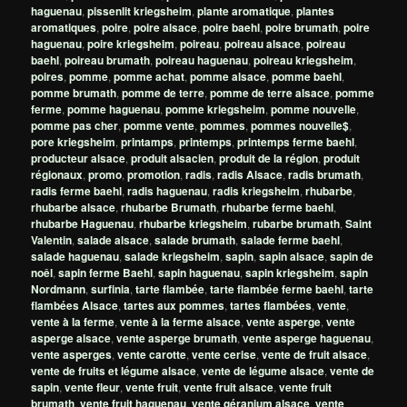
haguenau
,
pissenlit kriegsheim
,
plante aromatique
,
plantes
aromatiques
,
poire
,
poire alsace
,
poire baehl
,
poire brumath
,
poire
haguenau
,
poire kriegsheim
,
poireau
,
poireau alsace
,
poireau
baehl
,
poireau brumath
,
poireau haguenau
,
poireau kriegsheim
,
poires
,
pomme
,
pomme achat
,
pomme alsace
,
pomme baehl
,
pomme brumath
,
pomme de terre
,
pomme de terre alsace
,
pomme
ferme
,
pomme haguenau
,
pomme kriegsheim
,
pomme nouvelle
,
pomme pas cher
,
pomme vente
,
pommes
,
pommes nouvelle$
,
pore kriegsheim
,
printamps
,
printemps
,
printemps ferme baehl
,
producteur alsace
,
produit alsacien
,
produit de la région
,
produit
régionaux
,
promo
,
promotion
,
radis
,
radis Alsace
,
radis brumath
,
radis ferme baehl
,
radis haguenau
,
radis kriegsheim
,
rhubarbe
,
rhubarbe alsace
,
rhubarbe Brumath
,
rhubarbe ferme baehl
,
rhubarbe Haguenau
,
rhubarbe kriegsheim
,
rubarbe brumath
,
Saint
Valentin
,
salade alsace
,
salade brumath
,
salade ferme baehl
,
salade haguenau
,
salade kriegsheim
,
sapin
,
sapin alsace
,
sapin de
noêl
,
sapin ferme Baehl
,
sapin haguenau
,
sapin kriegsheim
,
sapin
Nordmann
,
surfinia
,
tarte flambée
,
tarte flambée ferme baehl
,
tarte
flambées Alsace
,
tartes aux pommes
,
tartes flambées
,
vente
,
vente à la ferme
,
vente à la ferme alsace
,
vente asperge
,
vente
asperge alsace
,
vente asperge brumath
,
vente asperge haguenau
,
vente asperges
,
vente carotte
,
vente cerise
,
vente de fruit alsace
,
vente de fruits et légume alsace
,
vente de légume alsace
,
vente de
sapin
,
vente fleur
,
vente fruit
,
vente fruit alsace
,
vente fruit
brumath
,
vente fruit haguenau
,
vente géranium alsace
,
vente