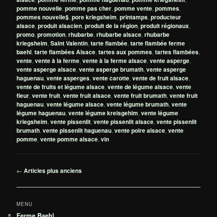
pomme nouvelle
,
pomme pas cher
,
pomme vente
,
pommes
,
pommes nouvelle$
,
pore kriegsheim
,
printamps
,
producteur
alsace
,
produit alsacien
,
produit de la région
,
produit régionaux
,
promo
,
promotion
,
rhubarbe
,
rhubarbe alsace
,
rhubarbe
kriegsheim
,
Saint Valentin
,
tarte flambée
,
tarte flambée ferme
baehl
,
tarte flambées Alsace
,
tartes aux pommes
,
tartes flambées
,
vente
,
vente à la ferme
,
vente à la ferme alsace
,
vente asperge
,
vente asperge alsace
,
vente asperge brumath
,
vente asperge
haguenau
,
vente asperges
,
vente carotte
,
vente de fruit alsace
,
vente de fruits et légume alsace
,
vente de légume alsace
,
vente
fleur
,
vente fruit
,
vente fruit alsace
,
vente fruit brumath
,
vente fruit
haguenau
,
vente légume alsace
,
vente légume brumath
,
vente
légume haguenau
,
vente légume kreisgehim
,
vente légume
kriegsheim
,
vente pissenlit
,
vente pissenlit alsace
,
vente pissenlit
brumath
,
vente pissenlit haguenau
,
vente poire alsace
,
vente
pomme
,
vente pomme alsace
,
vin
Navigation
←
Articles plus anciens
des
articles
MENU
Ferme Baehl