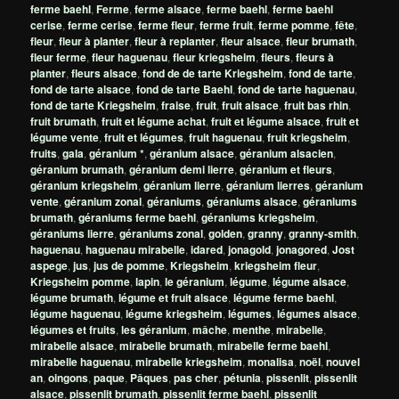
ferme baehl
,
Ferme
,
ferme alsace
,
ferme baehl
,
ferme baehl
cerise
,
ferme cerise
,
ferme fleur
,
ferme fruit
,
ferme pomme
,
fête
,
fleur
,
fleur à planter
,
fleur à replanter
,
fleur alsace
,
fleur brumath
,
fleur ferme
,
fleur haguenau
,
fleur kriegsheim
,
fleurs
,
fleurs à
planter
,
fleurs alsace
,
fond de de tarte Kriegsheim
,
fond de tarte
,
fond de tarte alsace
,
fond de tarte Baehl
,
fond de tarte haguenau
,
fond de tarte Kriegsheim
,
fraise
,
fruit
,
fruit alsace
,
fruit bas rhin
,
fruit brumath
,
fruit et légume achat
,
fruit et légume alsace
,
fruit et
légume vente
,
fruit et légumes
,
fruit haguenau
,
fruit kriegsheim
,
fruits
,
gala
,
géranium *
,
géranium alsace
,
géranium alsacien
,
géranium brumath
,
géranium demi lierre
,
géranium et fleurs
,
géranium kriegsheim
,
géranium lierre
,
géranium lierres
,
géranium
vente
,
géranium zonal
,
géraniums
,
géraniums alsace
,
géraniums
brumath
,
géraniums ferme baehl
,
géraniums kriegsheim
,
géraniums lierre
,
géraniums zonal
,
golden
,
granny
,
granny-smith
,
haguenau
,
haguenau mirabelle
,
idared
,
jonagold
,
jonagored
,
Jost
aspege
,
jus
,
jus de pomme
,
Kriegsheim
,
kriegsheim fleur
,
Kriegsheim pomme
,
lapin
,
le géranium
,
légume
,
légume alsace
,
légume brumath
,
légume et fruit alsace
,
légume ferme baehl
,
légume haguenau
,
légume kriegsheim
,
légumes
,
légumes alsace
,
légumes et fruits
,
les géranium
,
mâche
,
menthe
,
mirabelle
,
mirabelle alsace
,
mirabelle brumath
,
mirabelle ferme baehl
,
mirabelle haguenau
,
mirabelle kriegsheim
,
monalisa
,
noël
,
nouvel
an
,
oingons
,
paque
,
Pâques
,
pas cher
,
pétunia
,
pissenlit
,
pissenlit
alsace
,
pissenlit brumath
,
pissenlit ferme baehl
,
pissenlit