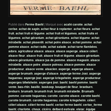
Publié dans
Ferme Baehl
|
Marqué avec
acaht carotte
,
achat
cerise
,
achat de sapin
,
achat fleur à replanter
,
achat fleurs
,
achat
fruit
,
achat fruit et légume
,
achat fruit et légumes
,
achat fruits et
légumes
,
achat géranium
,
achat géraniums
,
achat légume
,
achat
mirabelle
,
achat pissenlit
,
achat poire alsace
,
achat pomme
,
achat
pomme alsace
,
achat radis
,
achat salade
,
achat tarte flambées
,
adora
,
agriculteur alsace
,
alsace
,
alsace asperge
,
alsace céleri
,
alsace fleur
,
alsace fruit
,
alsace fruit et légume
,
alsace géranium
,
alsace géraniums
,
alsace jus de pomme
,
alsace magasin
,
alsace
mirabelle
,
alsace poire
,
alsace poireau
,
alsace pomme
,
alsace
producteur
,
alsace vente
,
alsacien
,
asperge
,
asperge alsace
,
asperge brumath
,
asperge d'alsace
,
asperge ferme Jost
,
asperge
haguenau
,
asperge jost
,
asperge kriegsheim
,
asperge producteur
,
asperges bilwisheim
,
asperges jost
,
baehl
,
baehl pomme
,
baehl
vente
,
bas-rhin
,
basilic
,
boskoop
,
bouquet de fleur
,
braeburn
,
breburn
,
brumath
,
brumath fruit
,
brumath mirabelle
,
Brumath
pomme
,
caroote haguenau
,
carotte
,
carotte alsace
,
carotte baehl
,
carotte brumath
,
carotte haguenau
,
carotte kriegsheim
,
céleri
,
céleri alsace
,
céleri ferme baehl
,
cerise ferme baehl
,
cerise_ferme
baehl
,
charlotte
,
choux
,
cicéro
,
delbard estivale
,
elstar
,
équipe