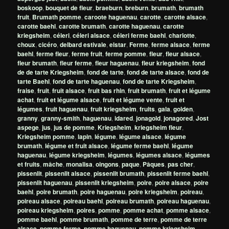
boskoop
,
bouquet de fleur
,
braeburn
,
breburn
,
brumath
,
brumath
fruit
,
Brumath pomme
,
caroote haguenau
,
carotte
,
carotte alsace
,
carotte baehl
,
carotte brumath
,
carotte haguenau
,
carotte
kriegsheim
,
céleri
,
céleri alsace
,
céleri ferme baehl
,
charlotte
,
choux
,
cicéro
,
delbard estivale
,
elstar
,
Ferme
,
ferme alsace
,
ferme
baehl
,
ferme fleur
,
ferme fruit
,
ferme pomme
,
fleur
,
fleur alsace
,
fleur brumath
,
fleur ferme
,
fleur haguenau
,
fleur kriegsheim
,
fond
de de tarte Kriegsheim
,
fond de tarte
,
fond de tarte alsace
,
fond de
tarte Baehl
,
fond de tarte haguenau
,
fond de tarte Kriegsheim
,
fraise
,
fruit
,
fruit alsace
,
fruit bas rhin
,
fruit brumath
,
fruit et légume
achat
,
fruit et légume alsace
,
fruit et légume vente
,
fruit et
légumes
,
fruit haguenau
,
fruit kriegsheim
,
fruits
,
gala
,
golden
,
granny
,
granny-smith
,
haguenau
,
idared
,
jonagold
,
jonagored
,
Jost
aspege
,
jus
,
jus de pomme
,
Kriegsheim
,
kriegsheim fleur
,
Kriegsheim pomme
,
lapin
,
légume
,
légume alsace
,
légume
brumath
,
légume et fruit alsace
,
légume ferme baehl
,
légume
haguenau
,
légume kriegsheim
,
légumes
,
légumes alsace
,
légumes
et fruits
,
mâche
,
monalisa
,
oingons
,
paque
,
Pâques
,
pas cher
,
pissenlit
,
pissenlit alsace
,
pissenlit brumath
,
pissenlit ferme baehl
,
pissenlit haguenau
,
pissenlit kriegsheim
,
poire
,
poire alsace
,
poire
baehl
,
poire brumath
,
poire haguenau
,
poire kriegsheim
,
poireau
,
poireau alsace
,
poireau baehl
,
poireau brumath
,
poireau haguenau
,
poireau kriegsheim
,
poires
,
pomme
,
pomme achat
,
pomme alsace
,
pomme baehl
,
pomme brumath
,
pomme de terre
,
pomme de terre
alsace
,
pomme ferme
,
pomme haguenau
,
pomme kriegsheim
,