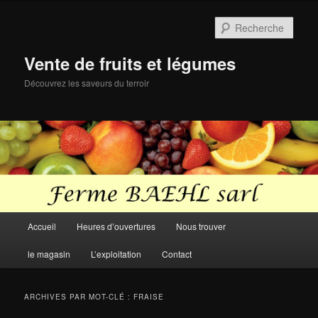
Aller
Aller
au
au
Rech
contenu
contenu
principal
secondaire
Vente de fruits et légumes
Découvrez les saveurs du terroir
Menu
Accueil
Heures d’ouvertures
Nous trouver
principal
le magasin
L’exploitation
Contact
ARCHIVES PAR MOT-CLÉ :
FRAISE