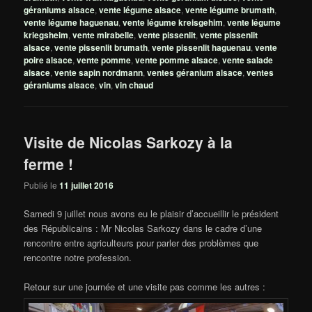
géraniums alsace
,
vente légume alsace
,
vente légume brumath
,
vente légume haguenau
,
vente légume kreisgehim
,
vente légume
kriegsheim
,
vente mirabelle
,
vente pissenlit
,
vente pissenlit
alsace
,
vente pissenlit brumath
,
vente pissenlit haguenau
,
vente
poire alsace
,
vente pomme
,
vente pomme alsace
,
vente salade
alsace
,
vente sapin nordmann
,
ventes géranium alsace
,
ventes
géraniums alsace
,
vin
,
vin chaud
Visite de Nicolas Sarkozy à la
ferme !
Publié le
11 juillet 2016
Samedi 9 juillet nous avons eu le plaisir d’accueillir le président
des Républicains : Mr Nicolas Sarkozy dans le cadre d’une
rencontre entre agriculteurs pour parler des problèmes que
rencontre notre profession.
Retour sur une journée et une visite pas comme les autres :