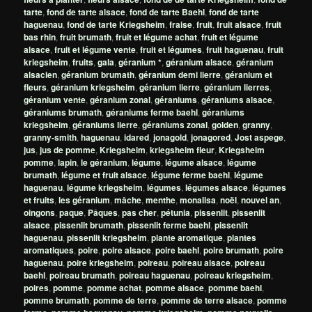
tarte
,
fond de tarte alsace
,
fond de tarte Baehl
,
fond de tarte
haguenau
,
fond de tarte Kriegsheim
,
fraise
,
fruit
,
fruit alsace
,
fruit
bas rhin
,
fruit brumath
,
fruit et légume achat
,
fruit et légume
alsace
,
fruit et légume vente
,
fruit et légumes
,
fruit haguenau
,
fruit
kriegsheim
,
fruits
,
gala
,
géranium *
,
géranium alsace
,
géranium
alsacien
,
géranium brumath
,
géranium demi lierre
,
géranium et
fleurs
,
géranium kriegsheim
,
géranium lierre
,
géranium lierres
,
géranium vente
,
géranium zonal
,
géraniums
,
géraniums alsace
,
géraniums brumath
,
géraniums ferme baehl
,
géraniums
kriegsheim
,
géraniums lierre
,
géraniums zonal
,
golden
,
granny
,
granny-smith
,
haguenau
,
idared
,
jonagold
,
jonagored
,
Jost aspege
,
jus
,
jus de pomme
,
Kriegsheim
,
kriegsheim fleur
,
Kriegsheim
pomme
,
lapin
,
le géranium
,
légume
,
légume alsace
,
légume
brumath
,
légume et fruit alsace
,
légume ferme baehl
,
légume
haguenau
,
légume kriegsheim
,
légumes
,
légumes alsace
,
légumes
et fruits
,
les géranium
,
mâche
,
menthe
,
monalisa
,
noël
,
nouvel an
,
oingons
,
paque
,
Pâques
,
pas cher
,
pétunia
,
pissenlit
,
pissenlit
alsace
,
pissenlit brumath
,
pissenlit ferme baehl
,
pissenlit
haguenau
,
pissenlit kriegsheim
,
plante aromatique
,
plantes
aromatiques
,
poire
,
poire alsace
,
poire baehl
,
poire brumath
,
poire
haguenau
,
poire kriegsheim
,
poireau
,
poireau alsace
,
poireau
baehl
,
poireau brumath
,
poireau haguenau
,
poireau kriegsheim
,
poires
,
pomme
,
pomme achat
,
pomme alsace
,
pomme baehl
,
pomme brumath
,
pomme de terre
,
pomme de terre alsace
,
pomme