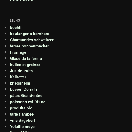
LIENS
boehli
boulangerie bernhard
Charcuteries schweitzer
ferme nonnenmacher
Fromage
Glace de la ferme
huiles et graines
Jus de fruits
Kelhetter
kriegsheim
Lucien Doriath
pâtes Grand-mère
poissons est friture
produits bio
tarte flambée
vins dagobert
Volaille meyer