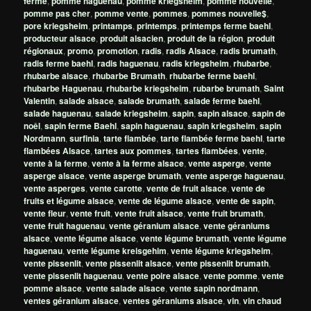
ferme
,
pomme haguenau
,
pomme kriegsheim
,
pomme nouvelle
,
pomme pas cher
,
pomme vente
,
pommes
,
pommes nouvelle$
,
pore kriegsheim
,
printamps
,
printemps
,
printemps ferme baehl
,
producteur alsace
,
produit alsacien
,
produit de la région
,
produit
régionaux
,
promo
,
promotion
,
radis
,
radis Alsace
,
radis brumath
,
radis ferme baehl
,
radis haguenau
,
radis kriegsheim
,
rhubarbe
,
rhubarbe alsace
,
rhubarbe Brumath
,
rhubarbe ferme baehl
,
rhubarbe Haguenau
,
rhubarbe kriegsheim
,
rubarbe brumath
,
Saint
Valentin
,
salade alsace
,
salade brumath
,
salade ferme baehl
,
salade haguenau
,
salade kriegsheim
,
sapin
,
sapin alsace
,
sapin de
noêl
,
sapin ferme Baehl
,
sapin haguenau
,
sapin kriegsheim
,
sapin
Nordmann
,
surfinia
,
tarte flambée
,
tarte flambée ferme baehl
,
tarte
flambées Alsace
,
tartes aux pommes
,
tartes flambées
,
vente
,
vente à la ferme
,
vente à la ferme alsace
,
vente asperge
,
vente
asperge alsace
,
vente asperge brumath
,
vente asperge haguenau
,
vente asperges
,
vente carotte
,
vente de fruit alsace
,
vente de
fruits et légume alsace
,
vente de légume alsace
,
vente de sapin
,
vente fleur
,
vente fruit
,
vente fruit alsace
,
vente fruit brumath
,
vente fruit haguenau
,
vente géranium alsace
,
vente géraniums
alsace
,
vente légume alsace
,
vente légume brumath
,
vente légume
haguenau
,
vente légume kreisgehim
,
vente légume kriegsheim
,
vente pissenlit
,
vente pissenlit alsace
,
vente pissenlit brumath
,
vente pissenlit haguenau
,
vente poire alsace
,
vente pomme
,
vente
pomme alsace
,
vente salade alsace
,
vente sapin nordmann
,
ventes géranium alsace
,
ventes géraniums alsace
,
vin
,
vin chaud