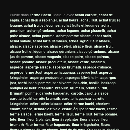
Publié dans
Ferme Baehl
|
Marqué avec
acaht carotte
,
achat de
sapin
,
achat fleur à replanter
,
achat fleurs
,
achat fruit
,
achat fruit et
légume
,
achat fruit et légumes
,
achat fruits et légumes
,
achat
géranium
,
achat géraniums
,
achat légume
,
achat pissenlit
,
achat
poire alsace
,
achat pomme
,
achat pomme alsace
,
achat radis
,
achat salade
,
achat tarte flambées
,
adora
,
agriculteur alsace
,
alsace
,
alsace asperge
,
alsace céleri
,
alsace fleur
,
alsace fruit
,
alsace fruit et légume
,
alsace géranium
,
alsace géraniums
,
alsace
jus de pomme
,
alsace magasin
,
alsace poire
,
alsace poireau
,
alsace pomme
,
alsace producteur
,
alsace vente
,
alsacien
,
asperge
,
asperge alsace
,
asperge brumath
,
asperge d'alsace
,
asperge ferme Jost
,
asperge haguenau
,
asperge jost
,
asperge
kriegsheim
,
asperge producteur
,
asperges bilwisheim
,
asperges
jost
,
baehl
,
baehl pomme
,
baehl vente
,
bas-rhin
,
basilic
,
boskoop
,
bouquet de fleur
,
braeburn
,
breburn
,
brumath
,
brumath fruit
,
Brumath pomme
,
caroote haguenau
,
carotte
,
carotte alsace
,
carotte baehl
,
carotte brumath
,
carotte haguenau
,
carotte
kriegsheim
,
céleri
,
céleri alsace
,
céleri ferme baehl
,
charlotte
,
choux
,
cicéro
,
delbard estivale
,
elstar
,
équipe ferme baehl
,
Ferme
,
ferme alsace
,
ferme baehl
,
ferme fleur
,
ferme fruit
,
ferme pomme
,
fête
,
fleur
,
fleur à planter
,
fleur à replanter
,
fleur alsace
,
fleur
brumath
,
fleur ferme
,
fleur haguenau
,
fleur kriegsheim
,
fleurs
,
fleurs à planter
,
fleurs alsace
,
fond de de tarte Kriegsheim
,
fond de