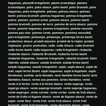
haguenau
,
pissenlit kriegsheim
,
plante aromatique
,
plantes
aromatiques
,
poire
,
poire alsace
,
poire baehl
,
poire brumath
,
poire
haguenau
,
poire kriegsheim
,
poireau
,
poireau alsace
,
poireau
baehl
,
poireau brumath
,
poireau haguenau
,
poireau kriegsheim
,
poires
,
pomme
,
pomme achat
,
pomme alsace
,
pomme baehl
,
pomme brumath
,
pomme de terre
,
pomme de terre alsace
,
pomme
ferme
,
pomme haguenau
,
pomme kriegsheim
,
pomme nouvelle
,
pomme pas cher
,
pomme vente
,
pommes
,
pommes nouvelle$
,
pore kriegsheim
,
printamps
,
printemps
,
printemps ferme baehl
,
producteur alsace
,
produit alsacien
,
produit de la région
,
produit
régionaux
,
promo
,
promotion
,
radis
,
radis Alsace
,
radis brumath
,
radis ferme baehl
,
radis haguenau
,
radis kriegsheim
,
rhubarbe
,
rhubarbe alsace
,
rhubarbe Brumath
,
rhubarbe ferme baehl
,
rhubarbe Haguenau
,
rhubarbe kriegsheim
,
rubarbe brumath
,
Saint
Valentin
,
salade alsace
,
salade brumath
,
salade ferme baehl
,
salade haguenau
,
salade kriegsheim
,
sapin
,
sapin alsace
,
sapin de
noêl
,
sapin ferme Baehl
,
sapin haguenau
,
sapin kriegsheim
,
sapin
Nordmann
,
surfinia
,
tarte flambée
,
tarte flambée ferme baehl
,
tarte
flambées Alsace
,
tartes aux pommes
,
tartes flambées
,
vente
,
vente à la ferme
,
vente à la ferme alsace
,
vente asperge
,
vente
asperge alsace
,
vente asperge brumath
,
vente asperge haguenau
,
vente asperges
,
vente carotte
,
vente cerise
,
vente de fruit alsace
,
vente de fruits et légume alsace
,
vente de légume alsace
,
vente de
sapin
,
vente fleur
,
vente fruit
,
vente fruit alsace
,
vente fruit
brumath
,
vente fruit haguenau
,
vente géranium alsace
,
vente