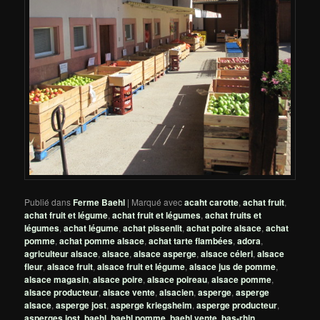
Publié dans
Ferme Baehl
|
Marqué avec
acaht carotte
,
achat fruit
,
achat fruit et légume
,
achat fruit et légumes
,
achat fruits et
légumes
,
achat légume
,
achat pissenlit
,
achat poire alsace
,
achat
pomme
,
achat pomme alsace
,
achat tarte flambées
,
adora
,
agriculteur alsace
,
alsace
,
alsace asperge
,
alsace céleri
,
alsace
fleur
,
alsace fruit
,
alsace fruit et légume
,
alsace jus de pomme
,
alsace magasin
,
alsace poire
,
alsace poireau
,
alsace pomme
,
alsace producteur
,
alsace vente
,
alsacien
,
asperge
,
asperge
alsace
,
asperge jost
,
asperge kriegsheim
,
asperge producteur
,
asperges jost
,
baehl
,
baehl pomme
,
baehl vente
,
bas-rhin
,