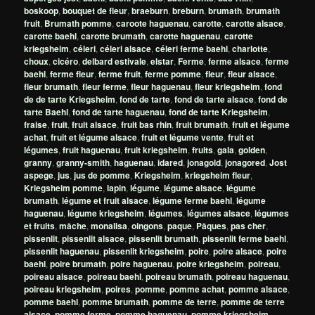
boskoop
,
bouquet de fleur
,
braeburn
,
breburn
,
brumath
,
brumath
fruit
,
Brumath pomme
,
caroote haguenau
,
carotte
,
carotte alsace
,
carotte baehl
,
carotte brumath
,
carotte haguenau
,
carotte
kriegsheim
,
céleri
,
céleri alsace
,
céleri ferme baehl
,
charlotte
,
choux
,
cicéro
,
delbard estivale
,
elstar
,
Ferme
,
ferme alsace
,
ferme
baehl
,
ferme fleur
,
ferme fruit
,
ferme pomme
,
fleur
,
fleur alsace
,
fleur brumath
,
fleur ferme
,
fleur haguenau
,
fleur kriegsheim
,
fond
de de tarte Kriegsheim
,
fond de tarte
,
fond de tarte alsace
,
fond de
tarte Baehl
,
fond de tarte haguenau
,
fond de tarte Kriegsheim
,
fraise
,
fruit
,
fruit alsace
,
fruit bas rhin
,
fruit brumath
,
fruit et légume
achat
,
fruit et légume alsace
,
fruit et légume vente
,
fruit et
légumes
,
fruit haguenau
,
fruit kriegsheim
,
fruits
,
gala
,
golden
,
granny
,
granny-smith
,
haguenau
,
idared
,
jonagold
,
jonagored
,
Jost
aspege
,
jus
,
jus de pomme
,
Kriegsheim
,
kriegsheim fleur
,
Kriegsheim pomme
,
lapin
,
légume
,
légume alsace
,
légume
brumath
,
légume et fruit alsace
,
légume ferme baehl
,
légume
haguenau
,
légume kriegsheim
,
légumes
,
légumes alsace
,
légumes
et fruits
,
mâche
,
monalisa
,
oingons
,
paque
,
Pâques
,
pas cher
,
pissenlit
,
pissenlit alsace
,
pissenlit brumath
,
pissenlit ferme baehl
,
pissenlit haguenau
,
pissenlit kriegsheim
,
poire
,
poire alsace
,
poire
baehl
,
poire brumath
,
poire haguenau
,
poire kriegsheim
,
poireau
,
poireau alsace
,
poireau baehl
,
poireau brumath
,
poireau haguenau
,
poireau kriegsheim
,
poires
,
pomme
,
pomme achat
,
pomme alsace
,
pomme baehl
,
pomme brumath
,
pomme de terre
,
pomme de terre
alsace
,
pomme ferme
,
pomme haguenau
,
pomme kriegsheim
,