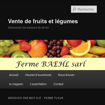
Aller
Aller
au
au
Rech
contenu
contenu
principal
secondaire
Vente de fruits et légumes
Découvrez les saveurs du terroir
Menu
Accueil
Heures d’ouvertures
Nous trouver
principal
le magasin
L’exploitation
Contact
ARCHIVES PAR MOT-CLÉ :
FERME FLEUR