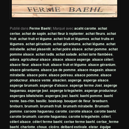
Publié dans
Ferme Baehl
|
Marqué avec
acaht carotte
,
achat
cerise
,
achat de sapin
,
achat fleur à replanter
,
achat fleurs
,
achat
fruit
,
achat fruit et légume
,
achat fruit et légumes
,
achat fruits et
légumes
,
achat géranium
,
achat géraniums
,
achat légume
,
achat
mirabelle
,
achat pissenlit
,
achat poire alsace
,
achat pomme
,
achat
pomme alsace
,
achat radis
,
achat salade
,
achat tarte flambées
,
adora
,
agriculteur alsace
,
alsace
,
alsace asperge
,
alsace céleri
,
alsace fleur
,
alsace fruit
,
alsace fruit et légume
,
alsace géranium
,
alsace géraniums
,
alsace jus de pomme
,
alsace magasin
,
alsace
mirabelle
,
alsace poire
,
alsace poireau
,
alsace pomme
,
alsace
producteur
,
alsace vente
,
alsacien
,
asperge
,
asperge alsace
,
asperge brumath
,
asperge d'alsace
,
asperge ferme Jost
,
asperge
haguenau
,
asperge jost
,
asperge kriegsheim
,
asperge producteur
,
asperges bilwisheim
,
asperges jost
,
baehl
,
baehl pomme
,
baehl
vente
,
bas-rhin
,
basilic
,
boskoop
,
bouquet de fleur
,
braeburn
,
breburn
,
brumath
,
brumath fruit
,
brumath mirabelle
,
Brumath
pomme
,
caroote haguenau
,
carotte
,
carotte alsace
,
carotte baehl
,
carotte brumath
,
carotte haguenau
,
carotte kriegsheim
,
céleri
,
céleri alsace
,
céleri ferme baehl
,
cerise ferme baehl
,
cerise_ferme
baehl
,
charlotte
,
choux
,
cicéro
,
delbard estivale
,
elstar
,
équipe