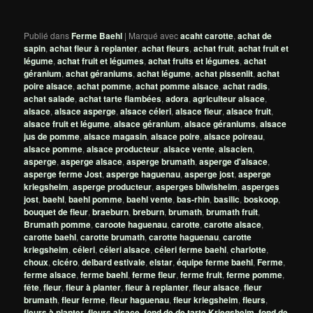
Publié dans
Ferme Baehl
|
Marqué avec
acaht carotte
,
achat de
sapin
,
achat fleur à replanter
,
achat fleurs
,
achat fruit
,
achat fruit et
légume
,
achat fruit et légumes
,
achat fruits et légumes
,
achat
géranium
,
achat géraniums
,
achat légume
,
achat pissenlit
,
achat
poire alsace
,
achat pomme
,
achat pomme alsace
,
achat radis
,
achat salade
,
achat tarte flambées
,
adora
,
agriculteur alsace
,
alsace
,
alsace asperge
,
alsace céleri
,
alsace fleur
,
alsace fruit
,
alsace fruit et légume
,
alsace géranium
,
alsace géraniums
,
alsace
jus de pomme
,
alsace magasin
,
alsace poire
,
alsace poireau
,
alsace pomme
,
alsace producteur
,
alsace vente
,
alsacien
,
asperge
,
asperge alsace
,
asperge brumath
,
asperge d'alsace
,
asperge ferme Jost
,
asperge haguenau
,
asperge jost
,
asperge
kriegsheim
,
asperge producteur
,
asperges bilwisheim
,
asperges
jost
,
baehl
,
baehl pomme
,
baehl vente
,
bas-rhin
,
basilic
,
boskoop
,
bouquet de fleur
,
braeburn
,
breburn
,
brumath
,
brumath fruit
,
Brumath pomme
,
caroote haguenau
,
carotte
,
carotte alsace
,
carotte baehl
,
carotte brumath
,
carotte haguenau
,
carotte
kriegsheim
,
céleri
,
céleri alsace
,
céleri ferme baehl
,
charlotte
,
choux
,
cicéro
,
delbard estivale
,
elstar
,
équipe ferme baehl
,
Ferme
,
ferme alsace
,
ferme baehl
,
ferme fleur
,
ferme fruit
,
ferme pomme
,
fête
,
fleur
,
fleur à planter
,
fleur à replanter
,
fleur alsace
,
fleur
brumath
,
fleur ferme
,
fleur haguenau
,
fleur kriegsheim
,
fleurs
,
fleurs à planter
,
fleurs alsace
,
fond de de tarte Kriegsheim
,
fond de