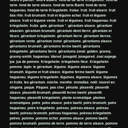
tarte
,
fond de tarte alsace
,
fond de tarte Baehl
,
fond de tarte
haguenau
,
fond de tarte Kriegsheim
,
fraise
,
fruit
,
fruit alsace
,
fruit
bas rhin
,
fruit brumath
,
fruit et légume achat
,
fruit et légume
alsace
,
fruit et légume vente
,
fruit et légumes
,
fruit haguenau
,
fruit
kriegsheim
,
fruits
,
gala
,
géranium *
,
géranium alsace
,
géranium
alsacien
,
géranium brumath
,
géranium demi lierre
,
géranium et
fleurs
,
géranium kriegsheim
,
géranium lierre
,
géranium lierres
,
géranium vente
,
géranium zonal
,
géraniums
,
géraniums alsace
,
géraniums brumath
,
géraniums ferme baehl
,
géraniums
kriegsheim
,
géraniums lierre
,
géraniums zonal
,
golden
,
granny
,
granny-smith
,
haguenau
,
idared
,
jonagold
,
jonagored
,
Jost aspege
,
jus
,
jus de pomme
,
Kriegsheim
,
kriegsheim fleur
,
Kriegsheim
pomme
,
lapin
,
le géranium
,
légume
,
légume alsace
,
légume
brumath
,
légume et fruit alsace
,
légume ferme baehl
,
légume
haguenau
,
légume kriegsheim
,
légumes
,
légumes alsace
,
légumes
et fruits
,
les géranium
,
mâche
,
menthe
,
monalisa
,
noël
,
nouvel an
,
oingons
,
paque
,
Pâques
,
pas cher
,
pétunia
,
pissenlit
,
pissenlit
alsace
,
pissenlit brumath
,
pissenlit ferme baehl
,
pissenlit
haguenau
,
pissenlit kriegsheim
,
plante aromatique
,
plantes
aromatiques
,
poire
,
poire alsace
,
poire baehl
,
poire brumath
,
poire
haguenau
,
poire kriegsheim
,
poireau
,
poireau alsace
,
poireau
baehl
,
poireau brumath
,
poireau haguenau
,
poireau kriegsheim
,
poires
,
pomme
,
pomme achat
,
pomme alsace
,
pomme baehl
,
pomme brumath
,
pomme de terre
,
pomme de terre alsace
,
pomme