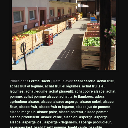
Publié dans
Ferme Baehl
|
Marqué avec
acaht carotte
,
achat fruit
,
achat fruit et légume
,
achat fruit et légumes
,
achat fruits et
légumes
,
achat légume
,
achat pissenlit
,
achat poire alsace
,
achat
pomme
,
achat pomme alsace
,
achat tarte flambées
,
adora
,
agriculteur alsace
,
alsace
,
alsace asperge
,
alsace céleri
,
alsace
fleur
,
alsace fruit
,
alsace fruit et légume
,
alsace jus de pomme
,
alsace magasin
,
alsace poire
,
alsace poireau
,
alsace pomme
,
alsace producteur
,
alsace vente
,
alsacien
,
asperge
,
asperge
alsace
,
asperge jost
,
asperge kriegsheim
,
asperge producteur
,
asperges jost
,
baehl
,
baehl pomme
,
baehl vente
,
bas-rhin
,