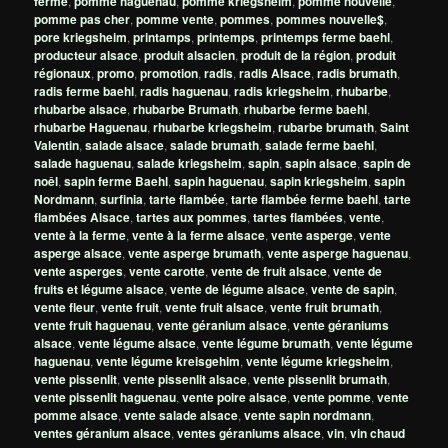
ferme
,
pomme haguenau
,
pomme kriegsheim
,
pomme nouvelle
,
pomme pas cher
,
pomme vente
,
pommes
,
pommes nouvelle$
,
pore kriegsheim
,
printamps
,
printemps
,
printemps ferme baehl
,
producteur alsace
,
produit alsacien
,
produit de la région
,
produit
régionaux
,
promo
,
promotion
,
radis
,
radis Alsace
,
radis brumath
,
radis ferme baehl
,
radis haguenau
,
radis kriegsheim
,
rhubarbe
,
rhubarbe alsace
,
rhubarbe Brumath
,
rhubarbe ferme baehl
,
rhubarbe Haguenau
,
rhubarbe kriegsheim
,
rubarbe brumath
,
Saint
Valentin
,
salade alsace
,
salade brumath
,
salade ferme baehl
,
salade haguenau
,
salade kriegsheim
,
sapin
,
sapin alsace
,
sapin de
noêl
,
sapin ferme Baehl
,
sapin haguenau
,
sapin kriegsheim
,
sapin
Nordmann
,
surfinia
,
tarte flambée
,
tarte flambée ferme baehl
,
tarte
flambées Alsace
,
tartes aux pommes
,
tartes flambées
,
vente
,
vente à la ferme
,
vente à la ferme alsace
,
vente asperge
,
vente
asperge alsace
,
vente asperge brumath
,
vente asperge haguenau
,
vente asperges
,
vente carotte
,
vente de fruit alsace
,
vente de
fruits et légume alsace
,
vente de légume alsace
,
vente de sapin
,
vente fleur
,
vente fruit
,
vente fruit alsace
,
vente fruit brumath
,
vente fruit haguenau
,
vente géranium alsace
,
vente géraniums
alsace
,
vente légume alsace
,
vente légume brumath
,
vente légume
haguenau
,
vente légume kreisgehim
,
vente légume kriegsheim
,
vente pissenlit
,
vente pissenlit alsace
,
vente pissenlit brumath
,
vente pissenlit haguenau
,
vente poire alsace
,
vente pomme
,
vente
pomme alsace
,
vente salade alsace
,
vente sapin nordmann
,
ventes géranium alsace
,
ventes géraniums alsace
,
vin
,
vin chaud