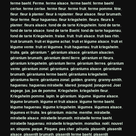
ferme baehl
,
Ferme
,
ferme alsace
,
ferme baehl
,
ferme baehl
cerise
,
ferme cerise
,
ferme fleur
,
ferme fruit
,
ferme pomme
,
fête
,
fleur
,
fleur à planter
,
fleur à replanter
,
fleur alsace
,
fleur brumath
,
fleur ferme
,
fleur haguenau
,
fleur kriegsheim
,
fleurs
,
fleurs à
planter
,
fleurs alsace
,
fond de de tarte Kriegsheim
,
fond de tarte
,
fond de tarte alsace
,
fond de tarte Baehl
,
fond de tarte haguenau
,
fond de tarte Kriegsheim
,
fraise
,
fruit
,
fruit alsace
,
fruit bas rhin
,
fruit brumath
,
fruit et légume achat
,
fruit et légume alsace
,
fruit et
légume vente
,
fruit et légumes
,
fruit haguenau
,
fruit kriegsheim
,
fruits
,
gala
,
géranium *
,
géranium alsace
,
géranium alsacien
,
géranium brumath
,
géranium demi lierre
,
géranium et fleurs
,
géranium kriegsheim
,
géranium lierre
,
géranium lierres
,
géranium
vente
,
géranium zonal
,
géraniums
,
géraniums alsace
,
géraniums
brumath
,
géraniums ferme baehl
,
géraniums kriegsheim
,
géraniums lierre
,
géraniums zonal
,
golden
,
granny
,
granny-smith
,
haguenau
,
haguenau mirabelle
,
idared
,
jonagold
,
jonagored
,
Jost
aspege
,
jus
,
jus de pomme
,
Kriegsheim
,
kriegsheim fleur
,
Kriegsheim pomme
,
lapin
,
le géranium
,
légume
,
légume alsace
,
légume brumath
,
légume et fruit alsace
,
légume ferme baehl
,
légume haguenau
,
légume kriegsheim
,
légumes
,
légumes alsace
,
légumes et fruits
,
les géranium
,
mâche
,
menthe
,
mirabelle
,
mirabelle alsace
,
mirabelle brumath
,
mirabelle ferme baehl
,
mirabelle haguenau
,
mirabelle kriegsheim
,
monalisa
,
noël
,
nouvel
an
,
oingons
,
paque
,
Pâques
,
pas cher
,
pétunia
,
pissenlit
,
pissenlit
alsace
,
pissenlit brumath
,
pissenlit ferme baehl
,
pissenlit