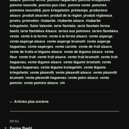
pomme nouvelle
,
pomme pas cher
,
pomme vente
,
pommes
,
pommes nouvelle$
,
pore kriegsheim
,
printamps
,
producteur
alsace
,
produit alsacien
,
produit de la région
,
produit régionaux
,
promo
,
promotion
,
rhubarbe
,
rhubarbe alsace
,
rhubarbe
kriegsheim
,
Saint Valentin
,
tarte flambée
,
tarte flambée ferme
baehl
,
tarte flambées Alsace
,
tartes aux pommes
,
tartes flambées
,
vente
,
vente à la ferme
,
vente à la ferme alsace
,
vente asperge
,
vente asperge alsace
,
vente asperge brumath
,
vente asperge
haguenau
,
vente asperges
,
vente carotte
,
vente de fruit alsace
,
vente de fruits et légume alsace
,
vente de légume alsace
,
vente
fleur
,
vente fruit
,
vente fruit alsace
,
vente fruit brumath
,
vente fruit
haguenau
,
vente légume alsace
,
vente légume brumath
,
vente
légume haguenau
,
vente légume kreisgehim
,
vente légume
kriegsheim
,
vente pissenlit
,
vente pissenlit alsace
,
vente pissenlit
brumath
,
vente pissenlit haguenau
,
vente poire alsace
,
vente
pomme
,
vente pomme alsace
,
vin
Navigation
←
Articles plus anciens
des
articles
MENU
Ferme Baehl