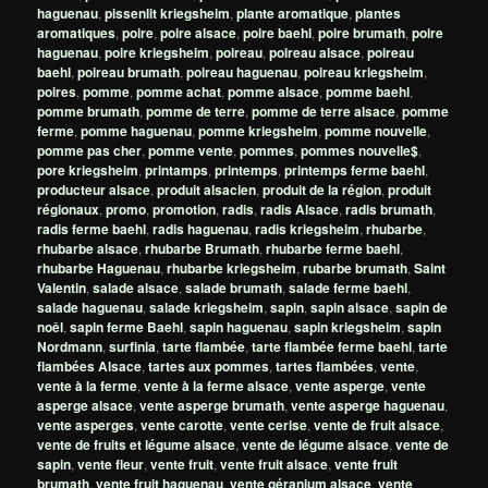
haguenau
,
pissenlit kriegsheim
,
plante aromatique
,
plantes
aromatiques
,
poire
,
poire alsace
,
poire baehl
,
poire brumath
,
poire
haguenau
,
poire kriegsheim
,
poireau
,
poireau alsace
,
poireau
baehl
,
poireau brumath
,
poireau haguenau
,
poireau kriegsheim
,
poires
,
pomme
,
pomme achat
,
pomme alsace
,
pomme baehl
,
pomme brumath
,
pomme de terre
,
pomme de terre alsace
,
pomme
ferme
,
pomme haguenau
,
pomme kriegsheim
,
pomme nouvelle
,
pomme pas cher
,
pomme vente
,
pommes
,
pommes nouvelle$
,
pore kriegsheim
,
printamps
,
printemps
,
printemps ferme baehl
,
producteur alsace
,
produit alsacien
,
produit de la région
,
produit
régionaux
,
promo
,
promotion
,
radis
,
radis Alsace
,
radis brumath
,
radis ferme baehl
,
radis haguenau
,
radis kriegsheim
,
rhubarbe
,
rhubarbe alsace
,
rhubarbe Brumath
,
rhubarbe ferme baehl
,
rhubarbe Haguenau
,
rhubarbe kriegsheim
,
rubarbe brumath
,
Saint
Valentin
,
salade alsace
,
salade brumath
,
salade ferme baehl
,
salade haguenau
,
salade kriegsheim
,
sapin
,
sapin alsace
,
sapin de
noêl
,
sapin ferme Baehl
,
sapin haguenau
,
sapin kriegsheim
,
sapin
Nordmann
,
surfinia
,
tarte flambée
,
tarte flambée ferme baehl
,
tarte
flambées Alsace
,
tartes aux pommes
,
tartes flambées
,
vente
,
vente à la ferme
,
vente à la ferme alsace
,
vente asperge
,
vente
asperge alsace
,
vente asperge brumath
,
vente asperge haguenau
,
vente asperges
,
vente carotte
,
vente cerise
,
vente de fruit alsace
,
vente de fruits et légume alsace
,
vente de légume alsace
,
vente de
sapin
,
vente fleur
,
vente fruit
,
vente fruit alsace
,
vente fruit
brumath
,
vente fruit haguenau
,
vente géranium alsace
,
vente