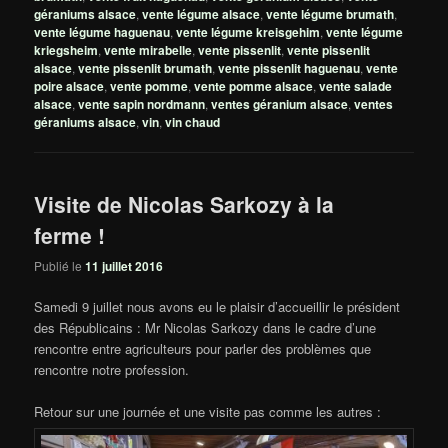
géraniums alsace
,
vente légume alsace
,
vente légume brumath
,
vente légume haguenau
,
vente légume kreisgehim
,
vente légume
kriegsheim
,
vente mirabelle
,
vente pissenlit
,
vente pissenlit
alsace
,
vente pissenlit brumath
,
vente pissenlit haguenau
,
vente
poire alsace
,
vente pomme
,
vente pomme alsace
,
vente salade
alsace
,
vente sapin nordmann
,
ventes géranium alsace
,
ventes
géraniums alsace
,
vin
,
vin chaud
Visite de Nicolas Sarkozy à la
ferme !
Publié le
11 juillet 2016
Samedi 9 juillet nous avons eu le plaisir d’accueillir le président
des Républicains : Mr Nicolas Sarkozy dans le cadre d’une
rencontre entre agriculteurs pour parler des problèmes que
rencontre notre profession.
Retour sur une journée et une visite pas comme les autres :