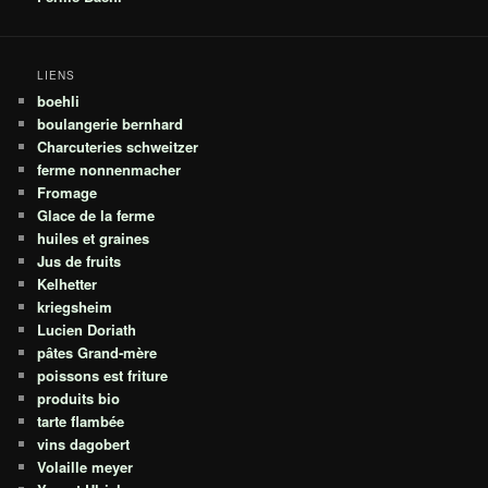
LIENS
boehli
boulangerie bernhard
Charcuteries schweitzer
ferme nonnenmacher
Fromage
Glace de la ferme
huiles et graines
Jus de fruits
Kelhetter
kriegsheim
Lucien Doriath
pâtes Grand-mère
poissons est friture
produits bio
tarte flambée
vins dagobert
Volaille meyer