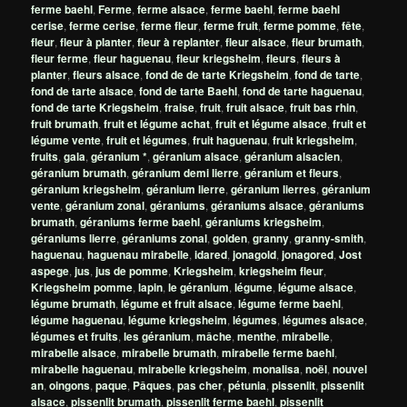
ferme baehl
,
Ferme
,
ferme alsace
,
ferme baehl
,
ferme baehl
cerise
,
ferme cerise
,
ferme fleur
,
ferme fruit
,
ferme pomme
,
fête
,
fleur
,
fleur à planter
,
fleur à replanter
,
fleur alsace
,
fleur brumath
,
fleur ferme
,
fleur haguenau
,
fleur kriegsheim
,
fleurs
,
fleurs à
planter
,
fleurs alsace
,
fond de de tarte Kriegsheim
,
fond de tarte
,
fond de tarte alsace
,
fond de tarte Baehl
,
fond de tarte haguenau
,
fond de tarte Kriegsheim
,
fraise
,
fruit
,
fruit alsace
,
fruit bas rhin
,
fruit brumath
,
fruit et légume achat
,
fruit et légume alsace
,
fruit et
légume vente
,
fruit et légumes
,
fruit haguenau
,
fruit kriegsheim
,
fruits
,
gala
,
géranium *
,
géranium alsace
,
géranium alsacien
,
géranium brumath
,
géranium demi lierre
,
géranium et fleurs
,
géranium kriegsheim
,
géranium lierre
,
géranium lierres
,
géranium
vente
,
géranium zonal
,
géraniums
,
géraniums alsace
,
géraniums
brumath
,
géraniums ferme baehl
,
géraniums kriegsheim
,
géraniums lierre
,
géraniums zonal
,
golden
,
granny
,
granny-smith
,
haguenau
,
haguenau mirabelle
,
idared
,
jonagold
,
jonagored
,
Jost
aspege
,
jus
,
jus de pomme
,
Kriegsheim
,
kriegsheim fleur
,
Kriegsheim pomme
,
lapin
,
le géranium
,
légume
,
légume alsace
,
légume brumath
,
légume et fruit alsace
,
légume ferme baehl
,
légume haguenau
,
légume kriegsheim
,
légumes
,
légumes alsace
,
légumes et fruits
,
les géranium
,
mâche
,
menthe
,
mirabelle
,
mirabelle alsace
,
mirabelle brumath
,
mirabelle ferme baehl
,
mirabelle haguenau
,
mirabelle kriegsheim
,
monalisa
,
noël
,
nouvel
an
,
oingons
,
paque
,
Pâques
,
pas cher
,
pétunia
,
pissenlit
,
pissenlit
alsace
,
pissenlit brumath
,
pissenlit ferme baehl
,
pissenlit