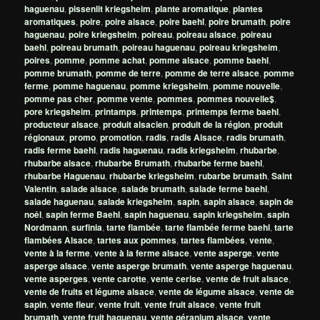
haguenau
,
pissenlit kriegsheim
,
plante aromatique
,
plantes
aromatiques
,
poire
,
poire alsace
,
poire baehl
,
poire brumath
,
poire
haguenau
,
poire kriegsheim
,
poireau
,
poireau alsace
,
poireau
baehl
,
poireau brumath
,
poireau haguenau
,
poireau kriegsheim
,
poires
,
pomme
,
pomme achat
,
pomme alsace
,
pomme baehl
,
pomme brumath
,
pomme de terre
,
pomme de terre alsace
,
pomme
ferme
,
pomme haguenau
,
pomme kriegsheim
,
pomme nouvelle
,
pomme pas cher
,
pomme vente
,
pommes
,
pommes nouvelle$
,
pore kriegsheim
,
printamps
,
printemps
,
printemps ferme baehl
,
producteur alsace
,
produit alsacien
,
produit de la région
,
produit
régionaux
,
promo
,
promotion
,
radis
,
radis Alsace
,
radis brumath
,
radis ferme baehl
,
radis haguenau
,
radis kriegsheim
,
rhubarbe
,
rhubarbe alsace
,
rhubarbe Brumath
,
rhubarbe ferme baehl
,
rhubarbe Haguenau
,
rhubarbe kriegsheim
,
rubarbe brumath
,
Saint
Valentin
,
salade alsace
,
salade brumath
,
salade ferme baehl
,
salade haguenau
,
salade kriegsheim
,
sapin
,
sapin alsace
,
sapin de
noêl
,
sapin ferme Baehl
,
sapin haguenau
,
sapin kriegsheim
,
sapin
Nordmann
,
surfinia
,
tarte flambée
,
tarte flambée ferme baehl
,
tarte
flambées Alsace
,
tartes aux pommes
,
tartes flambées
,
vente
,
vente à la ferme
,
vente à la ferme alsace
,
vente asperge
,
vente
asperge alsace
,
vente asperge brumath
,
vente asperge haguenau
,
vente asperges
,
vente carotte
,
vente cerise
,
vente de fruit alsace
,
vente de fruits et légume alsace
,
vente de légume alsace
,
vente de
sapin
,
vente fleur
,
vente fruit
,
vente fruit alsace
,
vente fruit
brumath
,
vente fruit haguenau
,
vente géranium alsace
,
vente