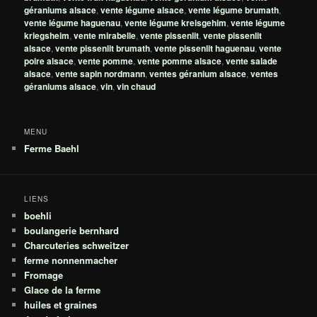
géraniums alsace
,
vente légume alsace
,
vente légume brumath
,
vente légume haguenau
,
vente légume kreisgehim
,
vente légume
kriegsheim
,
vente mirabelle
,
vente pissenlit
,
vente pissenlit
alsace
,
vente pissenlit brumath
,
vente pissenlit haguenau
,
vente
poire alsace
,
vente pomme
,
vente pomme alsace
,
vente salade
alsace
,
vente sapin nordmann
,
ventes géranium alsace
,
ventes
géraniums alsace
,
vin
,
vin chaud
MENU
Ferme Baehl
LIENS
boehli
boulangerie bernhard
Charcuteries schweitzer
ferme nonnenmacher
Fromage
Glace de la ferme
huiles et graines