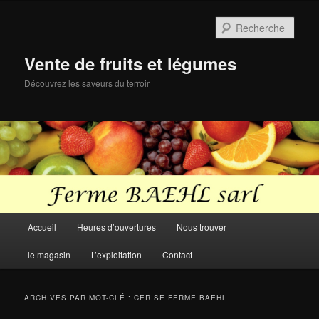
Aller
Aller
au
au
Rech
contenu
contenu
principal
secondaire
Vente de fruits et légumes
Découvrez les saveurs du terroir
Menu
Accueil
Heures d’ouvertures
Nous trouver
principal
le magasin
L’exploitation
Contact
ARCHIVES PAR MOT-CLÉ :
CERISE FERME BAEHL