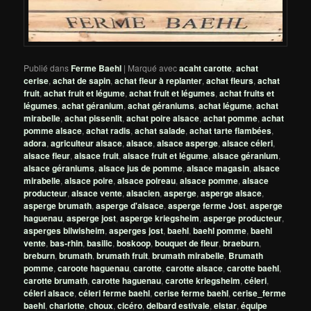
Publié dans
Ferme Baehl
|
Marqué avec
acaht carotte
,
achat
cerise
,
achat de sapin
,
achat fleur à replanter
,
achat fleurs
,
achat
fruit
,
achat fruit et légume
,
achat fruit et légumes
,
achat fruits et
légumes
,
achat géranium
,
achat géraniums
,
achat légume
,
achat
mirabelle
,
achat pissenlit
,
achat poire alsace
,
achat pomme
,
achat
pomme alsace
,
achat radis
,
achat salade
,
achat tarte flambées
,
adora
,
agriculteur alsace
,
alsace
,
alsace asperge
,
alsace céleri
,
alsace fleur
,
alsace fruit
,
alsace fruit et légume
,
alsace géranium
,
alsace géraniums
,
alsace jus de pomme
,
alsace magasin
,
alsace
mirabelle
,
alsace poire
,
alsace poireau
,
alsace pomme
,
alsace
producteur
,
alsace vente
,
alsacien
,
asperge
,
asperge alsace
,
asperge brumath
,
asperge d'alsace
,
asperge ferme Jost
,
asperge
haguenau
,
asperge jost
,
asperge kriegsheim
,
asperge producteur
,
asperges bilwisheim
,
asperges jost
,
baehl
,
baehl pomme
,
baehl
vente
,
bas-rhin
,
basilic
,
boskoop
,
bouquet de fleur
,
braeburn
,
breburn
,
brumath
,
brumath fruit
,
brumath mirabelle
,
Brumath
pomme
,
caroote haguenau
,
carotte
,
carotte alsace
,
carotte baehl
,
carotte brumath
,
carotte haguenau
,
carotte kriegsheim
,
céleri
,
céleri alsace
,
céleri ferme baehl
,
cerise ferme baehl
,
cerise_ferme
baehl
,
charlotte
,
choux
,
cicéro
,
delbard estivale
,
elstar
,
équipe