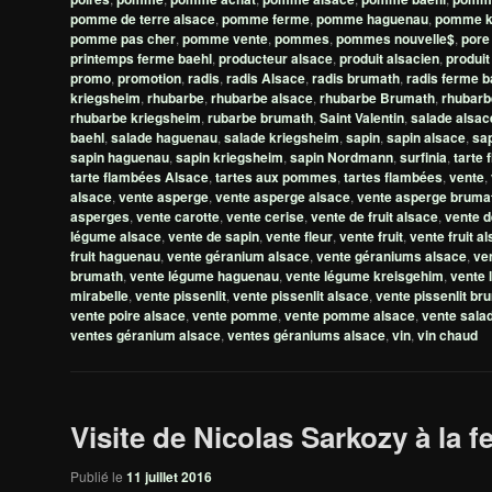
pomme de terre alsace
,
pomme ferme
,
pomme haguenau
,
pomme k
pomme pas cher
,
pomme vente
,
pommes
,
pommes nouvelle$
,
pore
printemps ferme baehl
,
producteur alsace
,
produit alsacien
,
produit
promo
,
promotion
,
radis
,
radis Alsace
,
radis brumath
,
radis ferme b
kriegsheim
,
rhubarbe
,
rhubarbe alsace
,
rhubarbe Brumath
,
rhubarb
rhubarbe kriegsheim
,
rubarbe brumath
,
Saint Valentin
,
salade alsac
baehl
,
salade haguenau
,
salade kriegsheim
,
sapin
,
sapin alsace
,
sap
sapin haguenau
,
sapin kriegsheim
,
sapin Nordmann
,
surfinia
,
tarte
tarte flambées Alsace
,
tartes aux pommes
,
tartes flambées
,
vente
,
alsace
,
vente asperge
,
vente asperge alsace
,
vente asperge bruma
asperges
,
vente carotte
,
vente cerise
,
vente de fruit alsace
,
vente d
légume alsace
,
vente de sapin
,
vente fleur
,
vente fruit
,
vente fruit a
fruit haguenau
,
vente géranium alsace
,
vente géraniums alsace
,
ve
brumath
,
vente légume haguenau
,
vente légume kreisgehim
,
vente 
mirabelle
,
vente pissenlit
,
vente pissenlit alsace
,
vente pissenlit br
vente poire alsace
,
vente pomme
,
vente pomme alsace
,
vente sala
ventes géranium alsace
,
ventes géraniums alsace
,
vin
,
vin chaud
Visite de Nicolas Sarkozy à la f
Publié le
11 juillet 2016