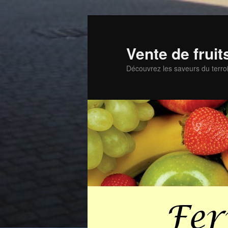
Aller
Aller
au
au
contenu
contenu
Vente de frui
principal
secondaire
Découvrez les saveurs du terroi