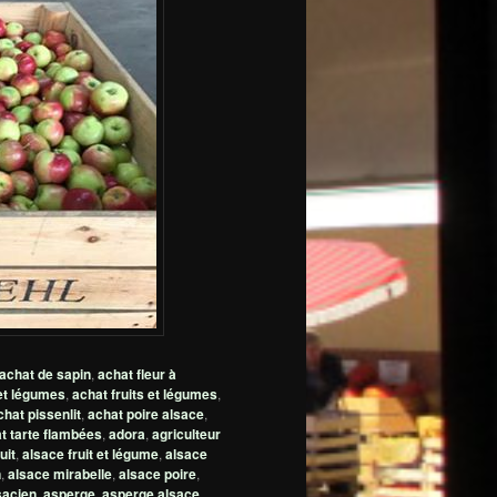
achat de sapin
,
achat fleur à
 et légumes
,
achat fruits et légumes
,
chat pissenlit
,
achat poire alsace
,
t tarte flambées
,
adora
,
agriculteur
uit
,
alsace fruit et légume
,
alsace
n
,
alsace mirabelle
,
alsace poire
,
sacien
,
asperge
,
asperge alsace
,