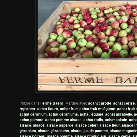
Publié dans
Ferme Baehl
|
Marqué avec
acaht carotte
,
achat cerise
,
replanter
,
achat fleurs
,
achat fruit
,
achat fruit et légume
,
achat fruit
achat géranium
,
achat géraniums
,
achat légume
,
achat mirabelle
,
a
achat pomme
,
achat pomme alsace
,
achat radis
,
achat salade
,
acha
alsace
,
alsace
,
alsace asperge
,
alsace céleri
,
alsace fleur
,
alsace fr
géranium
,
alsace géraniums
,
alsace jus de pomme
,
alsace magasi
alsace poireau
,
alsace pomme
,
alsace producteur
,
alsace vente
,
al