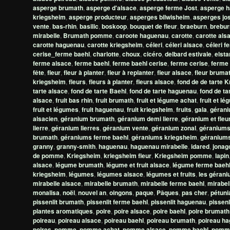
asperge brumath
,
asperge d'alsace
,
asperge ferme Jost
,
asperge 
kriegsheim
,
asperge producteur
,
asperges bilwisheim
,
asperges jos
vente
,
bas-rhin
,
basilic
,
boskoop
,
bouquet de fleur
,
braeburn
,
brebur
mirabelle
,
Brumath pomme
,
caroote haguenau
,
carotte
,
carotte als
carotte haguenau
,
carotte kriegsheim
,
céleri
,
céleri alsace
,
céleri f
cerise_ferme baehl
,
charlotte
,
choux
,
cicéro
,
delbard estivale
,
elsta
ferme alsace
,
ferme baehl
,
ferme baehl cerise
,
ferme cerise
,
ferme 
fête
,
fleur
,
fleur à planter
,
fleur à replanter
,
fleur alsace
,
fleur bruma
kriegsheim
,
fleurs
,
fleurs à planter
,
fleurs alsace
,
fond de de tarte 
tarte alsace
,
fond de tarte Baehl
,
fond de tarte haguenau
,
fond de ta
alsace
,
fruit bas rhin
,
fruit brumath
,
fruit et légume achat
,
fruit et l
fruit et légumes
,
fruit haguenau
,
fruit kriegsheim
,
fruits
,
gala
,
gérani
alsacien
,
géranium brumath
,
géranium demi lierre
,
géranium et fleu
lierre
,
géranium lierres
,
géranium vente
,
géranium zonal
,
géranium
brumath
,
géraniums ferme baehl
,
géraniums kriegsheim
,
géraniums
granny
,
granny-smith
,
haguenau
,
haguenau mirabelle
,
idared
,
jonag
de pomme
,
Kriegsheim
,
kriegsheim fleur
,
Kriegsheim pomme
,
lapin
alsace
,
légume brumath
,
légume et fruit alsace
,
légume ferme baeh
kriegsheim
,
légumes
,
légumes alsace
,
légumes et fruits
,
les géran
mirabelle alsace
,
mirabelle brumath
,
mirabelle ferme baehl
,
mirabel
monalisa
,
noël
,
nouvel an
,
oingons
,
paque
,
Pâques
,
pas cher
,
pétuni
pissenlit brumath
,
pissenlit ferme baehl
,
pissenlit haguenau
,
pissenl
plantes aromatiques
,
poire
,
poire alsace
,
poire baehl
,
poire brumath
poireau
,
poireau alsace
,
poireau baehl
,
poireau brumath
,
poireau h
poires
,
pomme
,
pomme achat
,
pomme alsace
,
pomme baehl
,
pomm