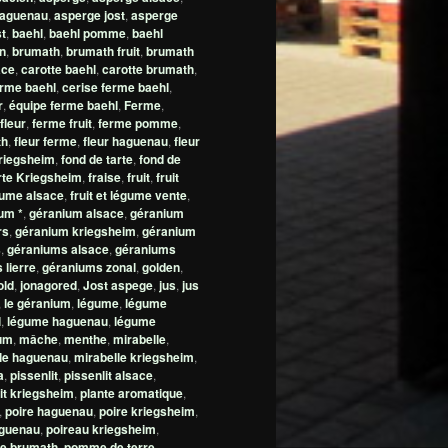
haguenau
,
asperge jost
,
asperge
t
,
baehl
,
baehl pomme
,
baehl
n
,
brumath
,
brumath fruit
,
brumath
ace
,
carotte baehl
,
carotte brumath
,
erme baehl
,
cerise ferme baehl
,
r
,
équipe ferme baehl
,
Ferme
,
fleur
,
ferme fruit
,
ferme pomme
,
th
,
fleur ferme
,
fleur haguenau
,
fleur
Kriegsheim
,
fond de tarte
,
fond de
rte Kriegsheim
,
fraise
,
fruit
,
fruit
égume alsace
,
fruit et légume vente
,
um *
,
géranium alsace
,
géranium
rs
,
géranium kriegsheim
,
géranium
s
,
géraniums alsace
,
géraniums
 lierre
,
géraniums zonal
,
golden
,
old
,
jonagored
,
Jost aspege
,
jus
,
jus
,
le géranium
,
légume
,
légume
l
,
légume haguenau
,
légume
ium
,
mâche
,
menthe
,
mirabelle
,
le haguenau
,
mirabelle kriegsheim
,
a
,
pissenlit
,
pissenlit alsace
,
it kriegsheim
,
plante aromatique
,
,
poire haguenau
,
poire kriegsheim
,
aguenau
,
poireau kriegsheim
,
e brumath
,
pomme de terre
,