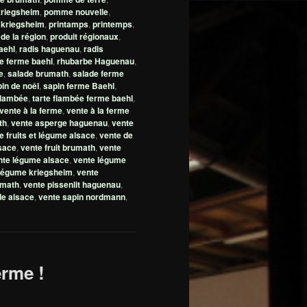
riegsheim
,
pomme nouvelle
,
 kriegsheim
,
printamps
,
printemps
,
 de la région
,
produit régionaux
,
aehl
,
radis haguenau
,
radis
e ferme baehl
,
rhubarbe Haguenau
,
e
,
salade brumath
,
salade ferme
in de noêl
,
sapin ferme Baehl
,
 flambée
,
tarte flambée ferme baehl
,
vente à la ferme
,
vente à la ferme
th
,
vente asperge haguenau
,
vente
e fruits et légume alsace
,
vente de
lsace
,
vente fruit brumath
,
vente
nte légume alsace
,
vente légume
légume kriegsheim
,
vente
umath
,
vente pissenlit haguenau
,
de alsace
,
vente sapin nordmann
,
erme !