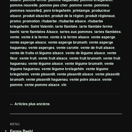
pomme nouvelle
,
pomme pas cher
,
pomme vente
,
pommes
,
pommes nouvelle$
,
pore kriegsheim
,
printamps
,
producteur
alsace
,
produit alsacien
,
produit de la région
,
produit régionaux
,
promo
,
promotion
,
rhubarbe
,
rhubarbe alsace
,
rhubarbe
kriegsheim
,
Saint Valentin
,
tarte flambée
,
tarte flambée ferme
baehl
,
tarte flambées Alsace
,
tartes aux pommes
,
tartes flambées
,
vente
,
vente à la ferme
,
vente à la ferme alsace
,
vente asperge
,
vente asperge alsace
,
vente asperge brumath
,
vente asperge
haguenau
,
vente asperges
,
vente carotte
,
vente de fruit alsace
,
vente de fruits et légume alsace
,
vente de légume alsace
,
vente
fleur
,
vente fruit
,
vente fruit alsace
,
vente fruit brumath
,
vente fruit
haguenau
,
vente légume alsace
,
vente légume brumath
,
vente
légume haguenau
,
vente légume kreisgehim
,
vente légume
kriegsheim
,
vente pissenlit
,
vente pissenlit alsace
,
vente pissenlit
brumath
,
vente pissenlit haguenau
,
vente poire alsace
,
vente
pomme
,
vente pomme alsace
,
vin
Navigation
←
Articles plus anciens
des
articles
MENU
Ferme Baehl