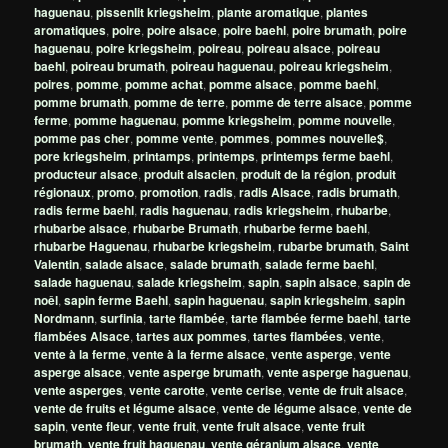
haguenau
,
pissenlit kriegsheim
,
plante aromatique
,
plantes
aromatiques
,
poire
,
poire alsace
,
poire baehl
,
poire brumath
,
poire
haguenau
,
poire kriegsheim
,
poireau
,
poireau alsace
,
poireau
baehl
,
poireau brumath
,
poireau haguenau
,
poireau kriegsheim
,
poires
,
pomme
,
pomme achat
,
pomme alsace
,
pomme baehl
,
pomme brumath
,
pomme de terre
,
pomme de terre alsace
,
pomme
ferme
,
pomme haguenau
,
pomme kriegsheim
,
pomme nouvelle
,
pomme pas cher
,
pomme vente
,
pommes
,
pommes nouvelle$
,
pore kriegsheim
,
printamps
,
printemps
,
printemps ferme baehl
,
producteur alsace
,
produit alsacien
,
produit de la région
,
produit
régionaux
,
promo
,
promotion
,
radis
,
radis Alsace
,
radis brumath
,
radis ferme baehl
,
radis haguenau
,
radis kriegsheim
,
rhubarbe
,
rhubarbe alsace
,
rhubarbe Brumath
,
rhubarbe ferme baehl
,
rhubarbe Haguenau
,
rhubarbe kriegsheim
,
rubarbe brumath
,
Saint
Valentin
,
salade alsace
,
salade brumath
,
salade ferme baehl
,
salade haguenau
,
salade kriegsheim
,
sapin
,
sapin alsace
,
sapin de
noêl
,
sapin ferme Baehl
,
sapin haguenau
,
sapin kriegsheim
,
sapin
Nordmann
,
surfinia
,
tarte flambée
,
tarte flambée ferme baehl
,
tarte
flambées Alsace
,
tartes aux pommes
,
tartes flambées
,
vente
,
vente à la ferme
,
vente à la ferme alsace
,
vente asperge
,
vente
asperge alsace
,
vente asperge brumath
,
vente asperge haguenau
,
vente asperges
,
vente carotte
,
vente cerise
,
vente de fruit alsace
,
vente de fruits et légume alsace
,
vente de légume alsace
,
vente de
sapin
,
vente fleur
,
vente fruit
,
vente fruit alsace
,
vente fruit
brumath
,
vente fruit haguenau
,
vente géranium alsace
,
vente