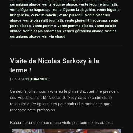
géraniums alsace
,
vente légume alsace
,
vente légume brumath
,
vente légume haguenau
,
vente légume kreisgehim
,
vente légume
kriegsheim
,
vente mirabelle
,
vente pissenlit
,
vente pissenlit
alsace
,
vente pissenlit brumath
,
vente pissenlit haguenau
,
vente
poire alsace
,
vente pomme
,
vente pomme alsace
,
vente salade
alsace
,
vente sapin nordmann
,
ventes géranium alsace
,
ventes
géraniums alsace
,
vin
,
vin chaud
Visite de Nicolas Sarkozy à la
ferme !
Publié le
11 juillet 2016
Samedi 9 juillet nous avons eu le plaisir d’accueillir le président
des Républicains : Mr Nicolas Sarkozy dans le cadre d’une
rencontre entre agriculteurs pour parler des problèmes que
rencontre notre profession.
Retour sur une journée et une visite pas comme les autres :