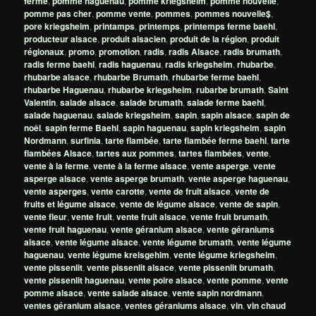
ferme
,
pomme haguenau
,
pomme kriegsheim
,
pomme nouvelle
,
pomme pas cher
,
pomme vente
,
pommes
,
pommes nouvelle$
,
pore kriegsheim
,
printamps
,
printemps
,
printemps ferme baehl
,
producteur alsace
,
produit alsacien
,
produit de la région
,
produit
régionaux
,
promo
,
promotion
,
radis
,
radis Alsace
,
radis brumath
,
radis ferme baehl
,
radis haguenau
,
radis kriegsheim
,
rhubarbe
,
rhubarbe alsace
,
rhubarbe Brumath
,
rhubarbe ferme baehl
,
rhubarbe Haguenau
,
rhubarbe kriegsheim
,
rubarbe brumath
,
Saint
Valentin
,
salade alsace
,
salade brumath
,
salade ferme baehl
,
salade haguenau
,
salade kriegsheim
,
sapin
,
sapin alsace
,
sapin de
noêl
,
sapin ferme Baehl
,
sapin haguenau
,
sapin kriegsheim
,
sapin
Nordmann
,
surfinia
,
tarte flambée
,
tarte flambée ferme baehl
,
tarte
flambées Alsace
,
tartes aux pommes
,
tartes flambées
,
vente
,
vente à la ferme
,
vente à la ferme alsace
,
vente asperge
,
vente
asperge alsace
,
vente asperge brumath
,
vente asperge haguenau
,
vente asperges
,
vente carotte
,
vente de fruit alsace
,
vente de
fruits et légume alsace
,
vente de légume alsace
,
vente de sapin
,
vente fleur
,
vente fruit
,
vente fruit alsace
,
vente fruit brumath
,
vente fruit haguenau
,
vente géranium alsace
,
vente géraniums
alsace
,
vente légume alsace
,
vente légume brumath
,
vente légume
haguenau
,
vente légume kreisgehim
,
vente légume kriegsheim
,
vente pissenlit
,
vente pissenlit alsace
,
vente pissenlit brumath
,
vente pissenlit haguenau
,
vente poire alsace
,
vente pomme
,
vente
pomme alsace
,
vente salade alsace
,
vente sapin nordmann
,
ventes géranium alsace
,
ventes géraniums alsace
,
vin
,
vin chaud