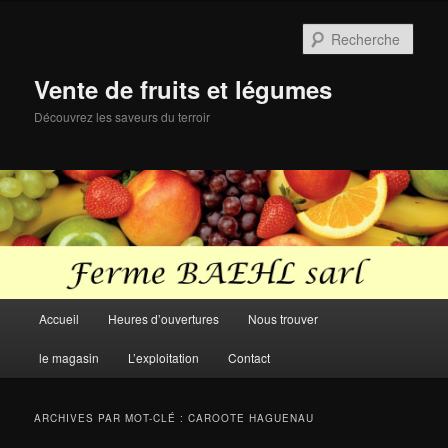
Aller
Aller
au
au
Rech
contenu
contenu
principal
secondaire
Vente de fruits et légumes
Découvrez les saveurs du terroir
Menu
Accueil
Heures d’ouvertures
Nous trouver
principal
le magasin
L’exploitation
Contact
ARCHIVES PAR MOT-CLÉ :
CAROOTE HAGUENAU