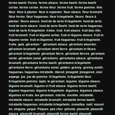
ferme baehl
,
Ferme
,
ferme alsace
,
ferme baehl
,
ferme baehl
cerise
,
ferme cerise
,
ferme fleur
,
ferme fruit
,
ferme pomme
,
fête
,
fleur
,
fleur à planter
,
fleur à replanter
,
fleur alsace
,
fleur brumath
,
fleur ferme
,
fleur haguenau
,
fleur kriegsheim
,
fleurs
,
fleurs à
planter
,
fleurs alsace
,
fond de de tarte Kriegsheim
,
fond de tarte
,
fond de tarte alsace
,
fond de tarte Baehl
,
fond de tarte haguenau
,
fond de tarte Kriegsheim
,
fraise
,
fruit
,
fruit alsace
,
fruit bas rhin
,
fruit brumath
,
fruit et légume achat
,
fruit et légume alsace
,
fruit et
légume vente
,
fruit et légumes
,
fruit haguenau
,
fruit kriegsheim
,
fruits
,
gala
,
géranium *
,
géranium alsace
,
géranium alsacien
,
géranium brumath
,
géranium demi lierre
,
géranium et fleurs
,
géranium kriegsheim
,
géranium lierre
,
géranium lierres
,
géranium
vente
,
géranium zonal
,
géraniums
,
géraniums alsace
,
géraniums
brumath
,
géraniums ferme baehl
,
géraniums kriegsheim
,
géraniums lierre
,
géraniums zonal
,
golden
,
granny
,
granny-smith
,
haguenau
,
haguenau mirabelle
,
idared
,
jonagold
,
jonagored
,
Jost
aspege
,
jus
,
jus de pomme
,
Kriegsheim
,
kriegsheim fleur
,
Kriegsheim pomme
,
lapin
,
le géranium
,
légume
,
légume alsace
,
légume brumath
,
légume et fruit alsace
,
légume ferme baehl
,
légume haguenau
,
légume kriegsheim
,
légumes
,
légumes alsace
,
légumes et fruits
,
les géranium
,
mâche
,
menthe
,
mirabelle
,
mirabelle alsace
,
mirabelle brumath
,
mirabelle ferme baehl
,
mirabelle haguenau
,
mirabelle kriegsheim
,
monalisa
,
noël
,
nouvel
an
,
oingons
,
paque
,
Pâques
,
pas cher
,
pétunia
,
pissenlit
,
pissenlit
alsace
,
pissenlit brumath
,
pissenlit ferme baehl
,
pissenlit