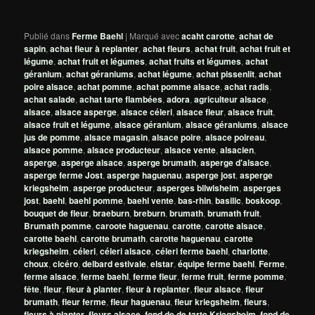
Publié dans
Ferme Baehl
|
Marqué avec
acaht carotte
,
achat de
sapin
,
achat fleur à replanter
,
achat fleurs
,
achat fruit
,
achat fruit et
légume
,
achat fruit et légumes
,
achat fruits et légumes
,
achat
géranium
,
achat géraniums
,
achat légume
,
achat pissenlit
,
achat
poire alsace
,
achat pomme
,
achat pomme alsace
,
achat radis
,
achat salade
,
achat tarte flambées
,
adora
,
agriculteur alsace
,
alsace
,
alsace asperge
,
alsace céleri
,
alsace fleur
,
alsace fruit
,
alsace fruit et légume
,
alsace géranium
,
alsace géraniums
,
alsace
jus de pomme
,
alsace magasin
,
alsace poire
,
alsace poireau
,
alsace pomme
,
alsace producteur
,
alsace vente
,
alsacien
,
asperge
,
asperge alsace
,
asperge brumath
,
asperge d'alsace
,
asperge ferme Jost
,
asperge haguenau
,
asperge jost
,
asperge
kriegsheim
,
asperge producteur
,
asperges bilwisheim
,
asperges
jost
,
baehl
,
baehl pomme
,
baehl vente
,
bas-rhin
,
basilic
,
boskoop
,
bouquet de fleur
,
braeburn
,
breburn
,
brumath
,
brumath fruit
,
Brumath pomme
,
caroote haguenau
,
carotte
,
carotte alsace
,
carotte baehl
,
carotte brumath
,
carotte haguenau
,
carotte
kriegsheim
,
céleri
,
céleri alsace
,
céleri ferme baehl
,
charlotte
,
choux
,
cicéro
,
delbard estivale
,
elstar
,
équipe ferme baehl
,
Ferme
,
ferme alsace
,
ferme baehl
,
ferme fleur
,
ferme fruit
,
ferme pomme
,
fête
,
fleur
,
fleur à planter
,
fleur à replanter
,
fleur alsace
,
fleur
brumath
,
fleur ferme
,
fleur haguenau
,
fleur kriegsheim
,
fleurs
,
fleurs à planter
,
fleurs alsace
,
fond de de tarte Kriegsheim
,
fond de