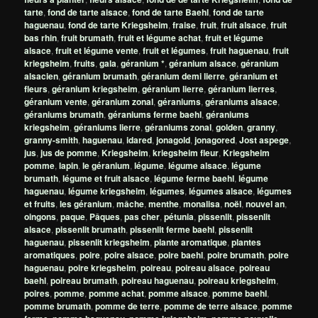
tarte
,
fond de tarte alsace
,
fond de tarte Baehl
,
fond de tarte
haguenau
,
fond de tarte Kriegsheim
,
fraise
,
fruit
,
fruit alsace
,
fruit
bas rhin
,
fruit brumath
,
fruit et légume achat
,
fruit et légume
alsace
,
fruit et légume vente
,
fruit et légumes
,
fruit haguenau
,
fruit
kriegsheim
,
fruits
,
gala
,
géranium *
,
géranium alsace
,
géranium
alsacien
,
géranium brumath
,
géranium demi lierre
,
géranium et
fleurs
,
géranium kriegsheim
,
géranium lierre
,
géranium lierres
,
géranium vente
,
géranium zonal
,
géraniums
,
géraniums alsace
,
géraniums brumath
,
géraniums ferme baehl
,
géraniums
kriegsheim
,
géraniums lierre
,
géraniums zonal
,
golden
,
granny
,
granny-smith
,
haguenau
,
idared
,
jonagold
,
jonagored
,
Jost aspege
,
jus
,
jus de pomme
,
Kriegsheim
,
kriegsheim fleur
,
Kriegsheim
pomme
,
lapin
,
le géranium
,
légume
,
légume alsace
,
légume
brumath
,
légume et fruit alsace
,
légume ferme baehl
,
légume
haguenau
,
légume kriegsheim
,
légumes
,
légumes alsace
,
légumes
et fruits
,
les géranium
,
mâche
,
menthe
,
monalisa
,
noël
,
nouvel an
,
oingons
,
paque
,
Pâques
,
pas cher
,
pétunia
,
pissenlit
,
pissenlit
alsace
,
pissenlit brumath
,
pissenlit ferme baehl
,
pissenlit
haguenau
,
pissenlit kriegsheim
,
plante aromatique
,
plantes
aromatiques
,
poire
,
poire alsace
,
poire baehl
,
poire brumath
,
poire
haguenau
,
poire kriegsheim
,
poireau
,
poireau alsace
,
poireau
baehl
,
poireau brumath
,
poireau haguenau
,
poireau kriegsheim
,
poires
,
pomme
,
pomme achat
,
pomme alsace
,
pomme baehl
,
pomme brumath
,
pomme de terre
,
pomme de terre alsace
,
pomme