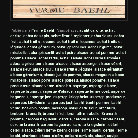
Publié dans
Ferme Baehl
|
Marqué avec
acaht carotte
,
achat
cerise
,
achat de sapin
,
achat fleur à replanter
,
achat fleurs
,
achat
fruit
,
achat fruit et légume
,
achat fruit et légumes
,
achat fruits et
légumes
,
achat géranium
,
achat géraniums
,
achat légume
,
achat
mirabelle
,
achat pissenlit
,
achat poire alsace
,
achat pomme
,
achat
pomme alsace
,
achat radis
,
achat salade
,
achat tarte flambées
,
adora
,
agriculteur alsace
,
alsace
,
alsace asperge
,
alsace céleri
,
alsace fleur
,
alsace fruit
,
alsace fruit et légume
,
alsace géranium
,
alsace géraniums
,
alsace jus de pomme
,
alsace magasin
,
alsace
mirabelle
,
alsace poire
,
alsace poireau
,
alsace pomme
,
alsace
producteur
,
alsace vente
,
alsacien
,
asperge
,
asperge alsace
,
asperge brumath
,
asperge d'alsace
,
asperge ferme Jost
,
asperge
haguenau
,
asperge jost
,
asperge kriegsheim
,
asperge producteur
,
asperges bilwisheim
,
asperges jost
,
baehl
,
baehl pomme
,
baehl
vente
,
bas-rhin
,
basilic
,
boskoop
,
bouquet de fleur
,
braeburn
,
breburn
,
brumath
,
brumath fruit
,
brumath mirabelle
,
Brumath
pomme
,
caroote haguenau
,
carotte
,
carotte alsace
,
carotte baehl
,
carotte brumath
,
carotte haguenau
,
carotte kriegsheim
,
céleri
,
céleri alsace
,
céleri ferme baehl
,
cerise ferme baehl
,
cerise_ferme
baehl
,
charlotte
,
choux
,
cicéro
,
delbard estivale
,
elstar
,
équipe