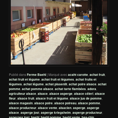
Publié dans
Ferme Baehl
|
Marqué avec
acaht carotte
,
achat fruit
,
achat fruit et légume
,
achat fruit et légumes
,
achat fruits et
légumes
,
achat légume
,
achat pissenlit
,
achat poire alsace
,
achat
pomme
,
achat pomme alsace
,
achat tarte flambées
,
adora
,
agriculteur alsace
,
alsace
,
alsace asperge
,
alsace céleri
,
alsace
fleur
,
alsace fruit
,
alsace fruit et légume
,
alsace jus de pomme
,
alsace magasin
,
alsace poire
,
alsace poireau
,
alsace pomme
,
alsace producteur
,
alsace vente
,
alsacien
,
asperge
,
asperge
alsace
,
asperge jost
,
asperge kriegsheim
,
asperge producteur
,
asperges jost
,
baehl
,
baehl pomme
,
baehl vente
,
bas-rhin
,