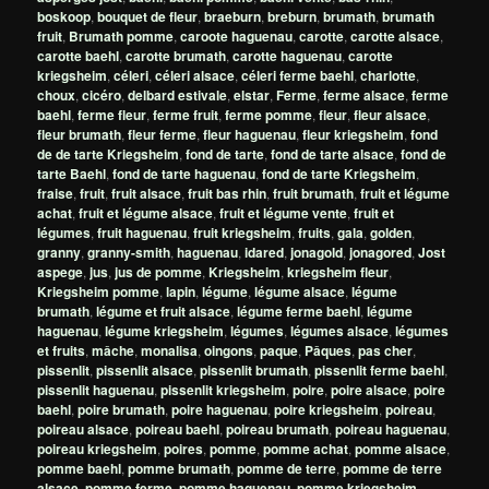
boskoop
,
bouquet de fleur
,
braeburn
,
breburn
,
brumath
,
brumath
fruit
,
Brumath pomme
,
caroote haguenau
,
carotte
,
carotte alsace
,
carotte baehl
,
carotte brumath
,
carotte haguenau
,
carotte
kriegsheim
,
céleri
,
céleri alsace
,
céleri ferme baehl
,
charlotte
,
choux
,
cicéro
,
delbard estivale
,
elstar
,
Ferme
,
ferme alsace
,
ferme
baehl
,
ferme fleur
,
ferme fruit
,
ferme pomme
,
fleur
,
fleur alsace
,
fleur brumath
,
fleur ferme
,
fleur haguenau
,
fleur kriegsheim
,
fond
de de tarte Kriegsheim
,
fond de tarte
,
fond de tarte alsace
,
fond de
tarte Baehl
,
fond de tarte haguenau
,
fond de tarte Kriegsheim
,
fraise
,
fruit
,
fruit alsace
,
fruit bas rhin
,
fruit brumath
,
fruit et légume
achat
,
fruit et légume alsace
,
fruit et légume vente
,
fruit et
légumes
,
fruit haguenau
,
fruit kriegsheim
,
fruits
,
gala
,
golden
,
granny
,
granny-smith
,
haguenau
,
idared
,
jonagold
,
jonagored
,
Jost
aspege
,
jus
,
jus de pomme
,
Kriegsheim
,
kriegsheim fleur
,
Kriegsheim pomme
,
lapin
,
légume
,
légume alsace
,
légume
brumath
,
légume et fruit alsace
,
légume ferme baehl
,
légume
haguenau
,
légume kriegsheim
,
légumes
,
légumes alsace
,
légumes
et fruits
,
mâche
,
monalisa
,
oingons
,
paque
,
Pâques
,
pas cher
,
pissenlit
,
pissenlit alsace
,
pissenlit brumath
,
pissenlit ferme baehl
,
pissenlit haguenau
,
pissenlit kriegsheim
,
poire
,
poire alsace
,
poire
baehl
,
poire brumath
,
poire haguenau
,
poire kriegsheim
,
poireau
,
poireau alsace
,
poireau baehl
,
poireau brumath
,
poireau haguenau
,
poireau kriegsheim
,
poires
,
pomme
,
pomme achat
,
pomme alsace
,
pomme baehl
,
pomme brumath
,
pomme de terre
,
pomme de terre
alsace
,
pomme ferme
,
pomme haguenau
,
pomme kriegsheim
,