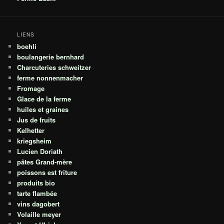
LIENS
boehli
boulangerie bernhard
Charcuteries schweitzer
ferme nonnenmacher
Fromage
Glace de la ferme
huiles et graines
Jus de fruits
Kelhetter
kriegsheim
Lucien Doriath
pâtes Grand-mère
poissons est friture
produits bio
tarte flambée
vins dagobert
Volaille meyer