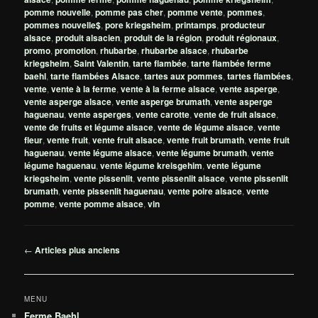
pomme nouvelle
,
pomme pas cher
,
pomme vente
,
pommes
,
pommes nouvelle$
,
pore kriegsheim
,
printamps
,
producteur
alsace
,
produit alsacien
,
produit de la région
,
produit régionaux
,
promo
,
promotion
,
rhubarbe
,
rhubarbe alsace
,
rhubarbe
kriegsheim
,
Saint Valentin
,
tarte flambée
,
tarte flambée ferme
baehl
,
tarte flambées Alsace
,
tartes aux pommes
,
tartes flambées
,
vente
,
vente à la ferme
,
vente à la ferme alsace
,
vente asperge
,
vente asperge alsace
,
vente asperge brumath
,
vente asperge
haguenau
,
vente asperges
,
vente carotte
,
vente de fruit alsace
,
vente de fruits et légume alsace
,
vente de légume alsace
,
vente
fleur
,
vente fruit
,
vente fruit alsace
,
vente fruit brumath
,
vente fruit
haguenau
,
vente légume alsace
,
vente légume brumath
,
vente
légume haguenau
,
vente légume kreisgehim
,
vente légume
kriegsheim
,
vente pissenlit
,
vente pissenlit alsace
,
vente pissenlit
brumath
,
vente pissenlit haguenau
,
vente poire alsace
,
vente
pomme
,
vente pomme alsace
,
vin
Navigation
←
Articles plus anciens
des
articles
MENU
Ferme Baehl