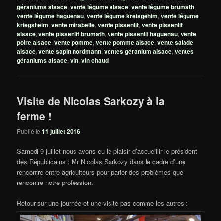
géraniums alsace
,
vente légume alsace
,
vente légume brumath
,
vente légume haguenau
,
vente légume kreisgehim
,
vente légume
kriegsheim
,
vente mirabelle
,
vente pissenlit
,
vente pissenlit
alsace
,
vente pissenlit brumath
,
vente pissenlit haguenau
,
vente
poire alsace
,
vente pomme
,
vente pomme alsace
,
vente salade
alsace
,
vente sapin nordmann
,
ventes géranium alsace
,
ventes
géraniums alsace
,
vin
,
vin chaud
Visite de Nicolas Sarkozy à la
ferme !
Publié le
11 juillet 2016
Samedi 9 juillet nous avons eu le plaisir d’accueillir le président
des Républicains : Mr Nicolas Sarkozy dans le cadre d’une
rencontre entre agriculteurs pour parler des problèmes que
rencontre notre profession.
Retour sur une journée et une visite pas comme les autres :