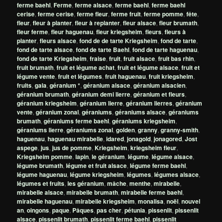
ferme baehl
,
Ferme
,
ferme alsace
,
ferme baehl
,
ferme baehl
cerise
,
ferme cerise
,
ferme fleur
,
ferme fruit
,
ferme pomme
,
fête
,
fleur
,
fleur à planter
,
fleur à replanter
,
fleur alsace
,
fleur brumath
,
fleur ferme
,
fleur haguenau
,
fleur kriegsheim
,
fleurs
,
fleurs à
planter
,
fleurs alsace
,
fond de de tarte Kriegsheim
,
fond de tarte
,
fond de tarte alsace
,
fond de tarte Baehl
,
fond de tarte haguenau
,
fond de tarte Kriegsheim
,
fraise
,
fruit
,
fruit alsace
,
fruit bas rhin
,
fruit brumath
,
fruit et légume achat
,
fruit et légume alsace
,
fruit et
légume vente
,
fruit et légumes
,
fruit haguenau
,
fruit kriegsheim
,
fruits
,
gala
,
géranium *
,
géranium alsace
,
géranium alsacien
,
géranium brumath
,
géranium demi lierre
,
géranium et fleurs
,
géranium kriegsheim
,
géranium lierre
,
géranium lierres
,
géranium
vente
,
géranium zonal
,
géraniums
,
géraniums alsace
,
géraniums
brumath
,
géraniums ferme baehl
,
géraniums kriegsheim
,
géraniums lierre
,
géraniums zonal
,
golden
,
granny
,
granny-smith
,
haguenau
,
haguenau mirabelle
,
idared
,
jonagold
,
jonagored
,
Jost
aspege
,
jus
,
jus de pomme
,
Kriegsheim
,
kriegsheim fleur
,
Kriegsheim pomme
,
lapin
,
le géranium
,
légume
,
légume alsace
,
légume brumath
,
légume et fruit alsace
,
légume ferme baehl
,
légume haguenau
,
légume kriegsheim
,
légumes
,
légumes alsace
,
légumes et fruits
,
les géranium
,
mâche
,
menthe
,
mirabelle
,
mirabelle alsace
,
mirabelle brumath
,
mirabelle ferme baehl
,
mirabelle haguenau
,
mirabelle kriegsheim
,
monalisa
,
noël
,
nouvel
an
,
oingons
,
paque
,
Pâques
,
pas cher
,
pétunia
,
pissenlit
,
pissenlit
alsace
,
pissenlit brumath
,
pissenlit ferme baehl
,
pissenlit