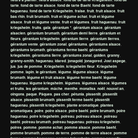
tarte
,
fond de tarte alsace
,
fond de tarte Baehl
,
fond de tarte
haguenau
,
fond de tarte Kriegsheim
,
fraise
,
fruit
,
fruit alsace
,
fruit
bas rhin
,
fruit brumath
,
fruit et légume achat
,
fruit et légume
alsace
,
fruit et légume vente
,
fruit et légumes
,
fruit haguenau
,
fruit
kriegsheim
,
fruits
,
gala
,
géranium *
,
géranium alsace
,
géranium
alsacien
,
géranium brumath
,
géranium demi lierre
,
géranium et
fleurs
,
géranium kriegsheim
,
géranium lierre
,
géranium lierres
,
géranium vente
,
géranium zonal
,
géraniums
,
géraniums alsace
,
géraniums brumath
,
géraniums ferme baehl
,
géraniums
kriegsheim
,
géraniums lierre
,
géraniums zonal
,
golden
,
granny
,
granny-smith
,
haguenau
,
idared
,
jonagold
,
jonagored
,
Jost aspege
,
jus
,
jus de pomme
,
Kriegsheim
,
kriegsheim fleur
,
Kriegsheim
pomme
,
lapin
,
le géranium
,
légume
,
légume alsace
,
légume
brumath
,
légume et fruit alsace
,
légume ferme baehl
,
légume
haguenau
,
légume kriegsheim
,
légumes
,
légumes alsace
,
légumes
et fruits
,
les géranium
,
mâche
,
menthe
,
monalisa
,
noël
,
nouvel an
,
oingons
,
paque
,
Pâques
,
pas cher
,
pétunia
,
pissenlit
,
pissenlit
alsace
,
pissenlit brumath
,
pissenlit ferme baehl
,
pissenlit
haguenau
,
pissenlit kriegsheim
,
plante aromatique
,
plantes
aromatiques
,
poire
,
poire alsace
,
poire baehl
,
poire brumath
,
poire
haguenau
,
poire kriegsheim
,
poireau
,
poireau alsace
,
poireau
baehl
,
poireau brumath
,
poireau haguenau
,
poireau kriegsheim
,
poires
,
pomme
,
pomme achat
,
pomme alsace
,
pomme baehl
,
pomme brumath
,
pomme de terre
,
pomme de terre alsace
,
pomme