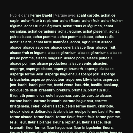
Publié dans
Ferme Baehl
|
Marqué avec
acaht carotte
,
achat de
sapin
,
achat fleur à replanter
,
achat fleurs
,
achat fruit
,
achat fruit et
légume
,
achat fruit et légumes
,
achat fruits et légumes
,
achat
géranium
,
achat géraniums
,
achat légume
,
achat pissenlit
,
achat
poire alsace
,
achat pomme
,
achat pomme alsace
,
achat radis
,
achat salade
,
achat tarte flambées
,
adora
,
agriculteur alsace
,
alsace
,
alsace asperge
,
alsace céleri
,
alsace fleur
,
alsace fruit
,
alsace fruit et légume
,
alsace géranium
,
alsace géraniums
,
alsace
jus de pomme
,
alsace magasin
,
alsace poire
,
alsace poireau
,
alsace pomme
,
alsace producteur
,
alsace vente
,
alsacien
,
asperge
,
asperge alsace
,
asperge brumath
,
asperge d'alsace
,
asperge ferme Jost
,
asperge haguenau
,
asperge jost
,
asperge
kriegsheim
,
asperge producteur
,
asperges bilwisheim
,
asperges
jost
,
baehl
,
baehl pomme
,
baehl vente
,
bas-rhin
,
basilic
,
boskoop
,
bouquet de fleur
,
braeburn
,
breburn
,
brumath
,
brumath fruit
,
Brumath pomme
,
caroote haguenau
,
carotte
,
carotte alsace
,
carotte baehl
,
carotte brumath
,
carotte haguenau
,
carotte
kriegsheim
,
céleri
,
céleri alsace
,
céleri ferme baehl
,
charlotte
,
choux
,
cicéro
,
delbard estivale
,
elstar
,
équipe ferme baehl
,
Ferme
,
ferme alsace
,
ferme baehl
,
ferme fleur
,
ferme fruit
,
ferme pomme
,
fête
,
fleur
,
fleur à planter
,
fleur à replanter
,
fleur alsace
,
fleur
brumath
,
fleur ferme
,
fleur haguenau
,
fleur kriegsheim
,
fleurs
,
fleurs à planter
,
fleurs alsace
,
fond de de tarte Kriegsheim
,
fond de