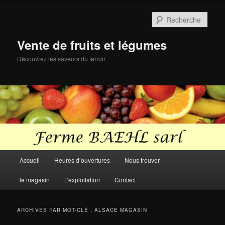
Aller
Aller
au
au
Rech
contenu
contenu
principal
secondaire
Vente de fruits et légumes
Découvrez les saveurs du terroir
Menu
Accueil
Heures d’ouvertures
Nous trouver
principal
le magasin
L’exploitation
Contact
ARCHIVES PAR MOT-CLÉ :
ALSACE MAGASIN