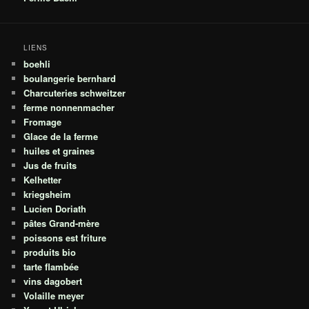
LIENS
boehli
boulangerie bernhard
Charcuteries schweitzer
ferme nonnenmacher
Fromage
Glace de la ferme
huiles et graines
Jus de fruits
Kelhetter
kriegsheim
Lucien Doriath
pâtes Grand-mère
poissons est friture
produits bio
tarte flambée
vins dagobert
Volaille meyer