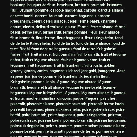
boskoop
,
bouquet de fleur
,
braeburn
,
breburn
,
brumath
,
brumath
fruit
,
Brumath pomme
,
caroote haguenau
,
carotte
,
carotte alsace
,
carotte baehl
,
carotte brumath
,
carotte haguenau
,
carotte
kriegsheim
,
céleri
,
céleri alsace
,
céleri ferme baehl
,
charlotte
,
choux
,
cicéro
,
delbard estivale
,
elstar
,
Ferme
,
ferme alsace
,
ferme
baehl
,
ferme fleur
,
ferme fruit
,
ferme pomme
,
fleur
,
fleur alsace
,
fleur brumath
,
fleur ferme
,
fleur haguenau
,
fleur kriegsheim
,
fond
de de tarte Kriegsheim
,
fond de tarte
,
fond de tarte alsace
,
fond de
tarte Baehl
,
fond de tarte haguenau
,
fond de tarte Kriegsheim
,
fraise
,
fruit
,
fruit alsace
,
fruit bas rhin
,
fruit brumath
,
fruit et légume
achat
,
fruit et légume alsace
,
fruit et légume vente
,
fruit et
légumes
,
fruit haguenau
,
fruit kriegsheim
,
fruits
,
gala
,
golden
,
granny
,
granny-smith
,
haguenau
,
idared
,
jonagold
,
jonagored
,
Jost
aspege
,
jus
,
jus de pomme
,
Kriegsheim
,
kriegsheim fleur
,
Kriegsheim pomme
,
lapin
,
légume
,
légume alsace
,
légume
brumath
,
légume et fruit alsace
,
légume ferme baehl
,
légume
haguenau
,
légume kriegsheim
,
légumes
,
légumes alsace
,
légumes
et fruits
,
mâche
,
monalisa
,
oingons
,
paque
,
Pâques
,
pas cher
,
pissenlit
,
pissenlit alsace
,
pissenlit brumath
,
pissenlit ferme baehl
,
pissenlit haguenau
,
pissenlit kriegsheim
,
poire
,
poire alsace
,
poire
baehl
,
poire brumath
,
poire haguenau
,
poire kriegsheim
,
poireau
,
poireau alsace
,
poireau baehl
,
poireau brumath
,
poireau haguenau
,
poireau kriegsheim
,
poires
,
pomme
,
pomme achat
,
pomme alsace
,
pomme baehl
,
pomme brumath
,
pomme de terre
,
pomme de terre
alsace
,
pomme ferme
,
pomme haguenau
,
pomme kriegsheim
,