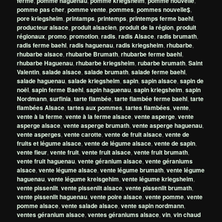
ferme
,
pomme haguenau
,
pomme kriegsheim
,
pomme nouvelle
,
pomme pas cher
,
pomme vente
,
pommes
,
pommes nouvelle$
,
pore kriegsheim
,
printamps
,
printemps
,
printemps ferme baehl
,
producteur alsace
,
produit alsacien
,
produit de la région
,
produit
régionaux
,
promo
,
promotion
,
radis
,
radis Alsace
,
radis brumath
,
radis ferme baehl
,
radis haguenau
,
radis kriegsheim
,
rhubarbe
,
rhubarbe alsace
,
rhubarbe Brumath
,
rhubarbe ferme baehl
,
rhubarbe Haguenau
,
rhubarbe kriegsheim
,
rubarbe brumath
,
Saint
Valentin
,
salade alsace
,
salade brumath
,
salade ferme baehl
,
salade haguenau
,
salade kriegsheim
,
sapin
,
sapin alsace
,
sapin de
noêl
,
sapin ferme Baehl
,
sapin haguenau
,
sapin kriegsheim
,
sapin
Nordmann
,
surfinia
,
tarte flambée
,
tarte flambée ferme baehl
,
tarte
flambées Alsace
,
tartes aux pommes
,
tartes flambées
,
vente
,
vente à la ferme
,
vente à la ferme alsace
,
vente asperge
,
vente
asperge alsace
,
vente asperge brumath
,
vente asperge haguenau
,
vente asperges
,
vente carotte
,
vente de fruit alsace
,
vente de
fruits et légume alsace
,
vente de légume alsace
,
vente de sapin
,
vente fleur
,
vente fruit
,
vente fruit alsace
,
vente fruit brumath
,
vente fruit haguenau
,
vente géranium alsace
,
vente géraniums
alsace
,
vente légume alsace
,
vente légume brumath
,
vente légume
haguenau
,
vente légume kreisgehim
,
vente légume kriegsheim
,
vente pissenlit
,
vente pissenlit alsace
,
vente pissenlit brumath
,
vente pissenlit haguenau
,
vente poire alsace
,
vente pomme
,
vente
pomme alsace
,
vente salade alsace
,
vente sapin nordmann
,
ventes géranium alsace
,
ventes géraniums alsace
,
vin
,
vin chaud