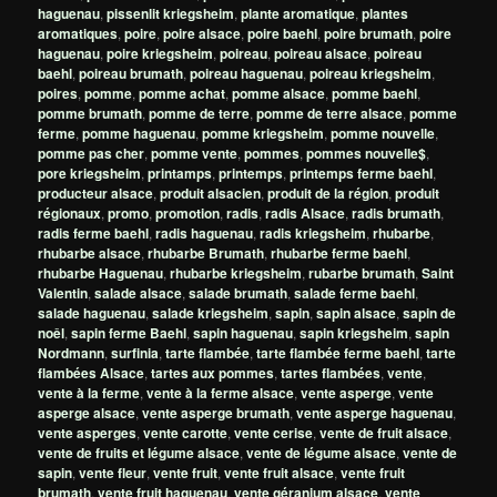
haguenau
,
pissenlit kriegsheim
,
plante aromatique
,
plantes
aromatiques
,
poire
,
poire alsace
,
poire baehl
,
poire brumath
,
poire
haguenau
,
poire kriegsheim
,
poireau
,
poireau alsace
,
poireau
baehl
,
poireau brumath
,
poireau haguenau
,
poireau kriegsheim
,
poires
,
pomme
,
pomme achat
,
pomme alsace
,
pomme baehl
,
pomme brumath
,
pomme de terre
,
pomme de terre alsace
,
pomme
ferme
,
pomme haguenau
,
pomme kriegsheim
,
pomme nouvelle
,
pomme pas cher
,
pomme vente
,
pommes
,
pommes nouvelle$
,
pore kriegsheim
,
printamps
,
printemps
,
printemps ferme baehl
,
producteur alsace
,
produit alsacien
,
produit de la région
,
produit
régionaux
,
promo
,
promotion
,
radis
,
radis Alsace
,
radis brumath
,
radis ferme baehl
,
radis haguenau
,
radis kriegsheim
,
rhubarbe
,
rhubarbe alsace
,
rhubarbe Brumath
,
rhubarbe ferme baehl
,
rhubarbe Haguenau
,
rhubarbe kriegsheim
,
rubarbe brumath
,
Saint
Valentin
,
salade alsace
,
salade brumath
,
salade ferme baehl
,
salade haguenau
,
salade kriegsheim
,
sapin
,
sapin alsace
,
sapin de
noêl
,
sapin ferme Baehl
,
sapin haguenau
,
sapin kriegsheim
,
sapin
Nordmann
,
surfinia
,
tarte flambée
,
tarte flambée ferme baehl
,
tarte
flambées Alsace
,
tartes aux pommes
,
tartes flambées
,
vente
,
vente à la ferme
,
vente à la ferme alsace
,
vente asperge
,
vente
asperge alsace
,
vente asperge brumath
,
vente asperge haguenau
,
vente asperges
,
vente carotte
,
vente cerise
,
vente de fruit alsace
,
vente de fruits et légume alsace
,
vente de légume alsace
,
vente de
sapin
,
vente fleur
,
vente fruit
,
vente fruit alsace
,
vente fruit
brumath
,
vente fruit haguenau
,
vente géranium alsace
,
vente