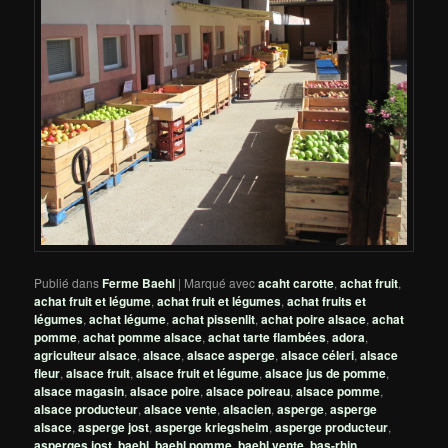
Publié dans
Ferme Baehl
|
Marqué avec
acaht carotte
,
achat fruit
,
achat fruit et légume
,
achat fruit et légumes
,
achat fruits et
légumes
,
achat légume
,
achat pissenlit
,
achat poire alsace
,
achat
pomme
,
achat pomme alsace
,
achat tarte flambées
,
adora
,
agriculteur alsace
,
alsace
,
alsace asperge
,
alsace céleri
,
alsace
fleur
,
alsace fruit
,
alsace fruit et légume
,
alsace jus de pomme
,
alsace magasin
,
alsace poire
,
alsace poireau
,
alsace pomme
,
alsace producteur
,
alsace vente
,
alsacien
,
asperge
,
asperge
alsace
,
asperge jost
,
asperge kriegsheim
,
asperge producteur
,
asperges jost
,
baehl
,
baehl pomme
,
baehl vente
,
bas-rhin
,