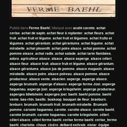
Publié dans
Ferme Baehl
|
Marqué avec
acaht carotte
,
achat
cerise
,
achat de sapin
,
achat fleur à replanter
,
achat fleurs
,
achat
fruit
,
achat fruit et légume
,
achat fruit et légumes
,
achat fruits et
légumes
,
achat géranium
,
achat géraniums
,
achat légume
,
achat
mirabelle
,
achat pissenlit
,
achat poire alsace
,
achat pomme
,
achat
pomme alsace
,
achat radis
,
achat salade
,
achat tarte flambées
,
adora
,
agriculteur alsace
,
alsace
,
alsace asperge
,
alsace céleri
,
alsace fleur
,
alsace fruit
,
alsace fruit et légume
,
alsace géranium
,
alsace géraniums
,
alsace jus de pomme
,
alsace magasin
,
alsace
mirabelle
,
alsace poire
,
alsace poireau
,
alsace pomme
,
alsace
producteur
,
alsace vente
,
alsacien
,
asperge
,
asperge alsace
,
asperge brumath
,
asperge d'alsace
,
asperge ferme Jost
,
asperge
haguenau
,
asperge jost
,
asperge kriegsheim
,
asperge producteur
,
asperges bilwisheim
,
asperges jost
,
baehl
,
baehl pomme
,
baehl
vente
,
bas-rhin
,
basilic
,
boskoop
,
bouquet de fleur
,
braeburn
,
breburn
,
brumath
,
brumath fruit
,
brumath mirabelle
,
Brumath
pomme
,
caroote haguenau
,
carotte
,
carotte alsace
,
carotte baehl
,
carotte brumath
,
carotte haguenau
,
carotte kriegsheim
,
céleri
,
céleri alsace
,
céleri ferme baehl
,
cerise ferme baehl
,
cerise_ferme
baehl
,
charlotte
,
choux
,
cicéro
,
delbard estivale
,
elstar
,
équipe