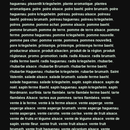
haguenau
,
pissenlit kriegsheim
,
plante aromatique
,
plantes
aromatiques
,
poire
,
poire alsace
,
poire baehl
,
poire brumath
,
poire
haguenau
,
poire kriegsheim
,
poireau
,
poireau alsace
,
poireau
baehl
,
poireau brumath
,
poireau haguenau
,
poireau kriegsheim
,
poires
,
pomme
,
pomme achat
,
pomme alsace
,
pomme baehl
,
pomme brumath
,
pomme de terre
,
pomme de terre alsace
,
pomme
ferme
,
pomme haguenau
,
pomme kriegsheim
,
pomme nouvelle
,
pomme pas cher
,
pomme vente
,
pommes
,
pommes nouvelle$
,
pore kriegsheim
,
printamps
,
printemps
,
printemps ferme baehl
,
producteur alsace
,
produit alsacien
,
produit de la région
,
produit
régionaux
,
promo
,
promotion
,
radis
,
radis Alsace
,
radis brumath
,
radis ferme baehl
,
radis haguenau
,
radis kriegsheim
,
rhubarbe
,
rhubarbe alsace
,
rhubarbe Brumath
,
rhubarbe ferme baehl
,
rhubarbe Haguenau
,
rhubarbe kriegsheim
,
rubarbe brumath
,
Saint
Valentin
,
salade alsace
,
salade brumath
,
salade ferme baehl
,
salade haguenau
,
salade kriegsheim
,
sapin
,
sapin alsace
,
sapin de
noêl
,
sapin ferme Baehl
,
sapin haguenau
,
sapin kriegsheim
,
sapin
Nordmann
,
surfinia
,
tarte flambée
,
tarte flambée ferme baehl
,
tarte
flambées Alsace
,
tartes aux pommes
,
tartes flambées
,
vente
,
vente à la ferme
,
vente à la ferme alsace
,
vente asperge
,
vente
asperge alsace
,
vente asperge brumath
,
vente asperge haguenau
,
vente asperges
,
vente carotte
,
vente cerise
,
vente de fruit alsace
,
vente de fruits et légume alsace
,
vente de légume alsace
,
vente de
sapin
,
vente fleur
,
vente fruit
,
vente fruit alsace
,
vente fruit
brumath
,
vente fruit haguenau
,
vente géranium alsace
,
vente