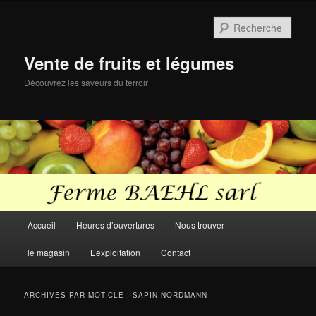
Aller
Aller
au
au
Rech
contenu
contenu
principal
secondaire
Vente de fruits et légumes
Découvrez les saveurs du terroir
Menu
Accueil
Heures d’ouvertures
Nous trouver
principal
le magasin
L’exploitation
Contact
ARCHIVES PAR MOT-CLÉ :
SAPIN NORDMANN