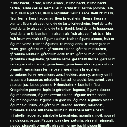
ferme baehl
,
Ferme
,
ferme alsace
,
ferme baehl
,
ferme baehl
cerise
,
ferme cerise
,
ferme fleur
,
ferme fruit
,
ferme pomme
,
fête
,
fleur
,
fleur à planter
,
fleur à replanter
,
fleur alsace
,
fleur brumath
,
fleur ferme
,
fleur haguenau
,
fleur kriegsheim
,
fleurs
,
fleurs à
planter
,
fleurs alsace
,
fond de de tarte Kriegsheim
,
fond de tarte
,
fond de tarte alsace
,
fond de tarte Baehl
,
fond de tarte haguenau
,
fond de tarte Kriegsheim
,
fraise
,
fruit
,
fruit alsace
,
fruit bas rhin
,
fruit brumath
,
fruit et légume achat
,
fruit et légume alsace
,
fruit et
légume vente
,
fruit et légumes
,
fruit haguenau
,
fruit kriegsheim
,
fruits
,
gala
,
géranium *
,
géranium alsace
,
géranium alsacien
,
géranium brumath
,
géranium demi lierre
,
géranium et fleurs
,
géranium kriegsheim
,
géranium lierre
,
géranium lierres
,
géranium
vente
,
géranium zonal
,
géraniums
,
géraniums alsace
,
géraniums
brumath
,
géraniums ferme baehl
,
géraniums kriegsheim
,
géraniums lierre
,
géraniums zonal
,
golden
,
granny
,
granny-smith
,
haguenau
,
haguenau mirabelle
,
idared
,
jonagold
,
jonagored
,
Jost
aspege
,
jus
,
jus de pomme
,
Kriegsheim
,
kriegsheim fleur
,
Kriegsheim pomme
,
lapin
,
le géranium
,
légume
,
légume alsace
,
légume brumath
,
légume et fruit alsace
,
légume ferme baehl
,
légume haguenau
,
légume kriegsheim
,
légumes
,
légumes alsace
,
légumes et fruits
,
les géranium
,
mâche
,
menthe
,
mirabelle
,
mirabelle alsace
,
mirabelle brumath
,
mirabelle ferme baehl
,
mirabelle haguenau
,
mirabelle kriegsheim
,
monalisa
,
noël
,
nouvel
an
,
oingons
,
paque
,
Pâques
,
pas cher
,
pétunia
,
pissenlit
,
pissenlit
alsace
,
pissenlit brumath
,
pissenlit ferme baehl
,
pissenlit