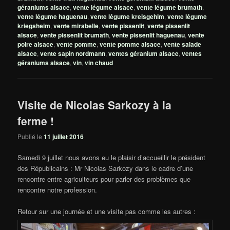
géraniums alsace
,
vente légume alsace
,
vente légume brumath
,
vente légume haguenau
,
vente légume kreisgehim
,
vente légume
kriegsheim
,
vente mirabelle
,
vente pissenlit
,
vente pissenlit
alsace
,
vente pissenlit brumath
,
vente pissenlit haguenau
,
vente
poire alsace
,
vente pomme
,
vente pomme alsace
,
vente salade
alsace
,
vente sapin nordmann
,
ventes géranium alsace
,
ventes
géraniums alsace
,
vin
,
vin chaud
Visite de Nicolas Sarkozy à la
ferme !
Publié le
11 juillet 2016
Samedi 9 juillet nous avons eu le plaisir d’accueillir le président
des Républicains : Mr Nicolas Sarkozy dans le cadre d’une
rencontre entre agriculteurs pour parler des problèmes que
rencontre notre profession.
Retour sur une journée et une visite pas comme les autres :