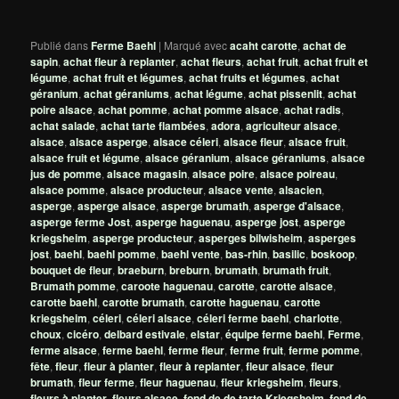
Publié dans
Ferme Baehl
|
Marqué avec
acaht carotte
,
achat de
sapin
,
achat fleur à replanter
,
achat fleurs
,
achat fruit
,
achat fruit et
légume
,
achat fruit et légumes
,
achat fruits et légumes
,
achat
géranium
,
achat géraniums
,
achat légume
,
achat pissenlit
,
achat
poire alsace
,
achat pomme
,
achat pomme alsace
,
achat radis
,
achat salade
,
achat tarte flambées
,
adora
,
agriculteur alsace
,
alsace
,
alsace asperge
,
alsace céleri
,
alsace fleur
,
alsace fruit
,
alsace fruit et légume
,
alsace géranium
,
alsace géraniums
,
alsace
jus de pomme
,
alsace magasin
,
alsace poire
,
alsace poireau
,
alsace pomme
,
alsace producteur
,
alsace vente
,
alsacien
,
asperge
,
asperge alsace
,
asperge brumath
,
asperge d'alsace
,
asperge ferme Jost
,
asperge haguenau
,
asperge jost
,
asperge
kriegsheim
,
asperge producteur
,
asperges bilwisheim
,
asperges
jost
,
baehl
,
baehl pomme
,
baehl vente
,
bas-rhin
,
basilic
,
boskoop
,
bouquet de fleur
,
braeburn
,
breburn
,
brumath
,
brumath fruit
,
Brumath pomme
,
caroote haguenau
,
carotte
,
carotte alsace
,
carotte baehl
,
carotte brumath
,
carotte haguenau
,
carotte
kriegsheim
,
céleri
,
céleri alsace
,
céleri ferme baehl
,
charlotte
,
choux
,
cicéro
,
delbard estivale
,
elstar
,
équipe ferme baehl
,
Ferme
,
ferme alsace
,
ferme baehl
,
ferme fleur
,
ferme fruit
,
ferme pomme
,
fête
,
fleur
,
fleur à planter
,
fleur à replanter
,
fleur alsace
,
fleur
brumath
,
fleur ferme
,
fleur haguenau
,
fleur kriegsheim
,
fleurs
,
fleurs à planter
,
fleurs alsace
,
fond de de tarte Kriegsheim
,
fond de