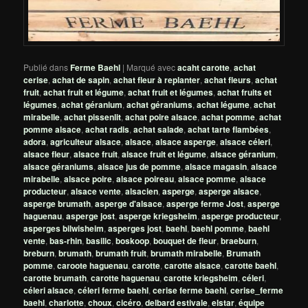
Publié dans
Ferme Baehl
|
Marqué avec
acaht carotte
,
achat
cerise
,
achat de sapin
,
achat fleur à replanter
,
achat fleurs
,
achat
fruit
,
achat fruit et légume
,
achat fruit et légumes
,
achat fruits et
légumes
,
achat géranium
,
achat géraniums
,
achat légume
,
achat
mirabelle
,
achat pissenlit
,
achat poire alsace
,
achat pomme
,
achat
pomme alsace
,
achat radis
,
achat salade
,
achat tarte flambées
,
adora
,
agriculteur alsace
,
alsace
,
alsace asperge
,
alsace céleri
,
alsace fleur
,
alsace fruit
,
alsace fruit et légume
,
alsace géranium
,
alsace géraniums
,
alsace jus de pomme
,
alsace magasin
,
alsace
mirabelle
,
alsace poire
,
alsace poireau
,
alsace pomme
,
alsace
producteur
,
alsace vente
,
alsacien
,
asperge
,
asperge alsace
,
asperge brumath
,
asperge d'alsace
,
asperge ferme Jost
,
asperge
haguenau
,
asperge jost
,
asperge kriegsheim
,
asperge producteur
,
asperges bilwisheim
,
asperges jost
,
baehl
,
baehl pomme
,
baehl
vente
,
bas-rhin
,
basilic
,
boskoop
,
bouquet de fleur
,
braeburn
,
breburn
,
brumath
,
brumath fruit
,
brumath mirabelle
,
Brumath
pomme
,
caroote haguenau
,
carotte
,
carotte alsace
,
carotte baehl
,
carotte brumath
,
carotte haguenau
,
carotte kriegsheim
,
céleri
,
céleri alsace
,
céleri ferme baehl
,
cerise ferme baehl
,
cerise_ferme
baehl
,
charlotte
,
choux
,
cicéro
,
delbard estivale
,
elstar
,
équipe