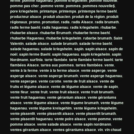
ferme
,
pomme haguenau
,
pomme kriegsheim
,
pomme nouvelle
,
pomme pas cher
,
pomme vente
,
pommes
,
pommes nouvelle$
,
pore kriegsheim
,
printamps
,
printemps
,
printemps ferme baehl
,
producteur alsace
,
produit alsacien
,
produit de la région
,
produit
régionaux
,
promo
,
promotion
,
radis
,
radis Alsace
,
radis brumath
,
radis ferme baehl
,
radis haguenau
,
radis kriegsheim
,
rhubarbe
,
rhubarbe alsace
,
rhubarbe Brumath
,
rhubarbe ferme baehl
,
rhubarbe Haguenau
,
rhubarbe kriegsheim
,
rubarbe brumath
,
Saint
Valentin
,
salade alsace
,
salade brumath
,
salade ferme baehl
,
salade haguenau
,
salade kriegsheim
,
sapin
,
sapin alsace
,
sapin de
noêl
,
sapin ferme Baehl
,
sapin haguenau
,
sapin kriegsheim
,
sapin
Nordmann
,
surfinia
,
tarte flambée
,
tarte flambée ferme baehl
,
tarte
flambées Alsace
,
tartes aux pommes
,
tartes flambées
,
vente
,
vente à la ferme
,
vente à la ferme alsace
,
vente asperge
,
vente
asperge alsace
,
vente asperge brumath
,
vente asperge haguenau
,
vente asperges
,
vente carotte
,
vente de fruit alsace
,
vente de
fruits et légume alsace
,
vente de légume alsace
,
vente de sapin
,
vente fleur
,
vente fruit
,
vente fruit alsace
,
vente fruit brumath
,
vente fruit haguenau
,
vente géranium alsace
,
vente géraniums
alsace
,
vente légume alsace
,
vente légume brumath
,
vente légume
haguenau
,
vente légume kreisgehim
,
vente légume kriegsheim
,
vente pissenlit
,
vente pissenlit alsace
,
vente pissenlit brumath
,
vente pissenlit haguenau
,
vente poire alsace
,
vente pomme
,
vente
pomme alsace
,
vente salade alsace
,
vente sapin nordmann
,
ventes géranium alsace
,
ventes géraniums alsace
,
vin
,
vin chaud