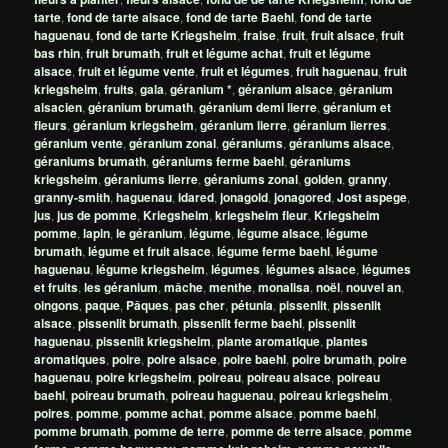
tarte
,
fond de tarte alsace
,
fond de tarte Baehl
,
fond de tarte
haguenau
,
fond de tarte Kriegsheim
,
fraise
,
fruit
,
fruit alsace
,
fruit
bas rhin
,
fruit brumath
,
fruit et légume achat
,
fruit et légume
alsace
,
fruit et légume vente
,
fruit et légumes
,
fruit haguenau
,
fruit
kriegsheim
,
fruits
,
gala
,
géranium *
,
géranium alsace
,
géranium
alsacien
,
géranium brumath
,
géranium demi lierre
,
géranium et
fleurs
,
géranium kriegsheim
,
géranium lierre
,
géranium lierres
,
géranium vente
,
géranium zonal
,
géraniums
,
géraniums alsace
,
géraniums brumath
,
géraniums ferme baehl
,
géraniums
kriegsheim
,
géraniums lierre
,
géraniums zonal
,
golden
,
granny
,
granny-smith
,
haguenau
,
idared
,
jonagold
,
jonagored
,
Jost aspege
,
jus
,
jus de pomme
,
Kriegsheim
,
kriegsheim fleur
,
Kriegsheim
pomme
,
lapin
,
le géranium
,
légume
,
légume alsace
,
légume
brumath
,
légume et fruit alsace
,
légume ferme baehl
,
légume
haguenau
,
légume kriegsheim
,
légumes
,
légumes alsace
,
légumes
et fruits
,
les géranium
,
mâche
,
menthe
,
monalisa
,
noël
,
nouvel an
,
oingons
,
paque
,
Pâques
,
pas cher
,
pétunia
,
pissenlit
,
pissenlit
alsace
,
pissenlit brumath
,
pissenlit ferme baehl
,
pissenlit
haguenau
,
pissenlit kriegsheim
,
plante aromatique
,
plantes
aromatiques
,
poire
,
poire alsace
,
poire baehl
,
poire brumath
,
poire
haguenau
,
poire kriegsheim
,
poireau
,
poireau alsace
,
poireau
baehl
,
poireau brumath
,
poireau haguenau
,
poireau kriegsheim
,
poires
,
pomme
,
pomme achat
,
pomme alsace
,
pomme baehl
,
pomme brumath
,
pomme de terre
,
pomme de terre alsace
,
pomme