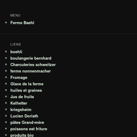
MENU
Ferme Baehl
LIENS
boehli
boulangerie bernhard
Charcuteries schweitzer
ferme nonnenmacher
Fromage
Glace de la ferme
huiles et graines
Jus de fruits
Kelhetter
kriegsheim
Lucien Doriath
pâtes Grand-mère
poissons est friture
produits bio