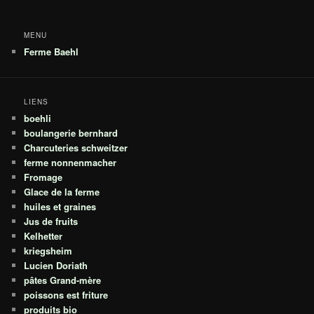
MENU
Ferme Baehl
LIENS
boehli
boulangerie bernhard
Charcuteries schweitzer
ferme nonnenmacher
Fromage
Glace de la ferme
huiles et graines
Jus de fruits
Kelhetter
kriegsheim
Lucien Doriath
pâtes Grand-mère
poissons est friture
produits bio