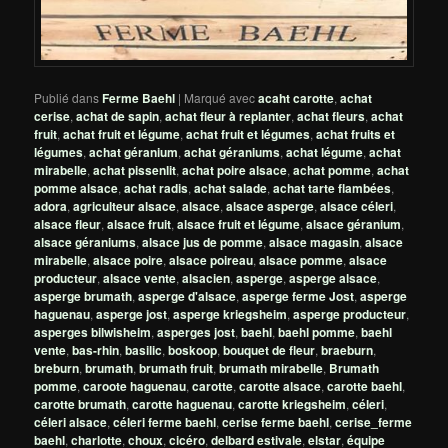
Publié dans
Ferme Baehl
|
Marqué avec
acaht carotte
,
achat
cerise
,
achat de sapin
,
achat fleur à replanter
,
achat fleurs
,
achat
fruit
,
achat fruit et légume
,
achat fruit et légumes
,
achat fruits et
légumes
,
achat géranium
,
achat géraniums
,
achat légume
,
achat
mirabelle
,
achat pissenlit
,
achat poire alsace
,
achat pomme
,
achat
pomme alsace
,
achat radis
,
achat salade
,
achat tarte flambées
,
adora
,
agriculteur alsace
,
alsace
,
alsace asperge
,
alsace céleri
,
alsace fleur
,
alsace fruit
,
alsace fruit et légume
,
alsace géranium
,
alsace géraniums
,
alsace jus de pomme
,
alsace magasin
,
alsace
mirabelle
,
alsace poire
,
alsace poireau
,
alsace pomme
,
alsace
producteur
,
alsace vente
,
alsacien
,
asperge
,
asperge alsace
,
asperge brumath
,
asperge d'alsace
,
asperge ferme Jost
,
asperge
haguenau
,
asperge jost
,
asperge kriegsheim
,
asperge producteur
,
asperges bilwisheim
,
asperges jost
,
baehl
,
baehl pomme
,
baehl
vente
,
bas-rhin
,
basilic
,
boskoop
,
bouquet de fleur
,
braeburn
,
breburn
,
brumath
,
brumath fruit
,
brumath mirabelle
,
Brumath
pomme
,
caroote haguenau
,
carotte
,
carotte alsace
,
carotte baehl
,
carotte brumath
,
carotte haguenau
,
carotte kriegsheim
,
céleri
,
céleri alsace
,
céleri ferme baehl
,
cerise ferme baehl
,
cerise_ferme
baehl
,
charlotte
,
choux
,
cicéro
,
delbard estivale
,
elstar
,
équipe