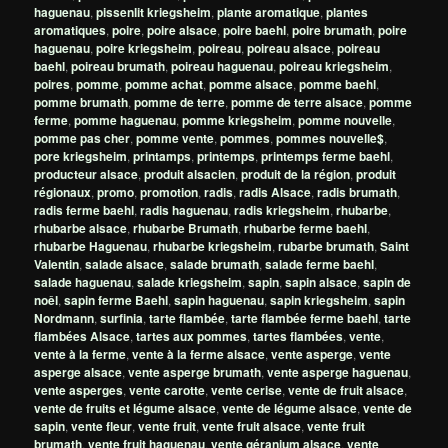
haguenau
,
pissenlit kriegsheim
,
plante aromatique
,
plantes
aromatiques
,
poire
,
poire alsace
,
poire baehl
,
poire brumath
,
poire
haguenau
,
poire kriegsheim
,
poireau
,
poireau alsace
,
poireau
baehl
,
poireau brumath
,
poireau haguenau
,
poireau kriegsheim
,
poires
,
pomme
,
pomme achat
,
pomme alsace
,
pomme baehl
,
pomme brumath
,
pomme de terre
,
pomme de terre alsace
,
pomme
ferme
,
pomme haguenau
,
pomme kriegsheim
,
pomme nouvelle
,
pomme pas cher
,
pomme vente
,
pommes
,
pommes nouvelle$
,
pore kriegsheim
,
printamps
,
printemps
,
printemps ferme baehl
,
producteur alsace
,
produit alsacien
,
produit de la région
,
produit
régionaux
,
promo
,
promotion
,
radis
,
radis Alsace
,
radis brumath
,
radis ferme baehl
,
radis haguenau
,
radis kriegsheim
,
rhubarbe
,
rhubarbe alsace
,
rhubarbe Brumath
,
rhubarbe ferme baehl
,
rhubarbe Haguenau
,
rhubarbe kriegsheim
,
rubarbe brumath
,
Saint
Valentin
,
salade alsace
,
salade brumath
,
salade ferme baehl
,
salade haguenau
,
salade kriegsheim
,
sapin
,
sapin alsace
,
sapin de
noêl
,
sapin ferme Baehl
,
sapin haguenau
,
sapin kriegsheim
,
sapin
Nordmann
,
surfinia
,
tarte flambée
,
tarte flambée ferme baehl
,
tarte
flambées Alsace
,
tartes aux pommes
,
tartes flambées
,
vente
,
vente à la ferme
,
vente à la ferme alsace
,
vente asperge
,
vente
asperge alsace
,
vente asperge brumath
,
vente asperge haguenau
,
vente asperges
,
vente carotte
,
vente cerise
,
vente de fruit alsace
,
vente de fruits et légume alsace
,
vente de légume alsace
,
vente de
sapin
,
vente fleur
,
vente fruit
,
vente fruit alsace
,
vente fruit
brumath
,
vente fruit haguenau
,
vente géranium alsace
,
vente