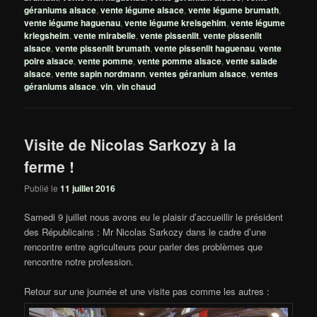
géraniums alsace
,
vente légume alsace
,
vente légume brumath
,
vente légume haguenau
,
vente légume kreisgehim
,
vente légume
kriegsheim
,
vente mirabelle
,
vente pissenlit
,
vente pissenlit
alsace
,
vente pissenlit brumath
,
vente pissenlit haguenau
,
vente
poire alsace
,
vente pomme
,
vente pomme alsace
,
vente salade
alsace
,
vente sapin nordmann
,
ventes géranium alsace
,
ventes
géraniums alsace
,
vin
,
vin chaud
Visite de Nicolas Sarkozy à la
ferme !
Publié le
11 juillet 2016
Samedi 9 juillet nous avons eu le plaisir d’accueillir le président
des Républicains : Mr Nicolas Sarkozy dans le cadre d’une
rencontre entre agriculteurs pour parler des problèmes que
rencontre notre profession.
Retour sur une journée et une visite pas comme les autres :