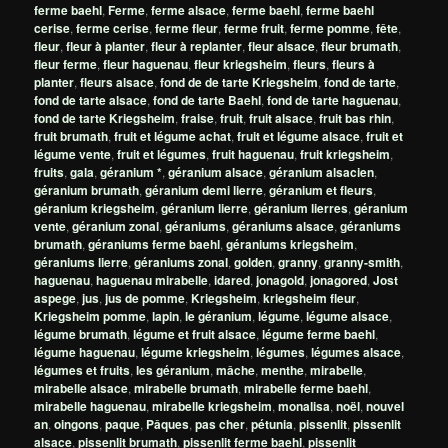
ferme baehl
,
Ferme
,
ferme alsace
,
ferme baehl
,
ferme baehl
cerise
,
ferme cerise
,
ferme fleur
,
ferme fruit
,
ferme pomme
,
fête
,
fleur
,
fleur à planter
,
fleur à replanter
,
fleur alsace
,
fleur brumath
,
fleur ferme
,
fleur haguenau
,
fleur kriegsheim
,
fleurs
,
fleurs à
planter
,
fleurs alsace
,
fond de de tarte Kriegsheim
,
fond de tarte
,
fond de tarte alsace
,
fond de tarte Baehl
,
fond de tarte haguenau
,
fond de tarte Kriegsheim
,
fraise
,
fruit
,
fruit alsace
,
fruit bas rhin
,
fruit brumath
,
fruit et légume achat
,
fruit et légume alsace
,
fruit et
légume vente
,
fruit et légumes
,
fruit haguenau
,
fruit kriegsheim
,
fruits
,
gala
,
géranium *
,
géranium alsace
,
géranium alsacien
,
géranium brumath
,
géranium demi lierre
,
géranium et fleurs
,
géranium kriegsheim
,
géranium lierre
,
géranium lierres
,
géranium
vente
,
géranium zonal
,
géraniums
,
géraniums alsace
,
géraniums
brumath
,
géraniums ferme baehl
,
géraniums kriegsheim
,
géraniums lierre
,
géraniums zonal
,
golden
,
granny
,
granny-smith
,
haguenau
,
haguenau mirabelle
,
idared
,
jonagold
,
jonagored
,
Jost
aspege
,
jus
,
jus de pomme
,
Kriegsheim
,
kriegsheim fleur
,
Kriegsheim pomme
,
lapin
,
le géranium
,
légume
,
légume alsace
,
légume brumath
,
légume et fruit alsace
,
légume ferme baehl
,
légume haguenau
,
légume kriegsheim
,
légumes
,
légumes alsace
,
légumes et fruits
,
les géranium
,
mâche
,
menthe
,
mirabelle
,
mirabelle alsace
,
mirabelle brumath
,
mirabelle ferme baehl
,
mirabelle haguenau
,
mirabelle kriegsheim
,
monalisa
,
noël
,
nouvel
an
,
oingons
,
paque
,
Pâques
,
pas cher
,
pétunia
,
pissenlit
,
pissenlit
alsace
,
pissenlit brumath
,
pissenlit ferme baehl
,
pissenlit