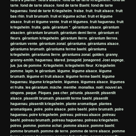
tarte
,
fond de tarte alsace
,
fond de tarte Baehl
,
fond de tarte
haguenau
,
fond de tarte Kriegsheim
,
fraise
,
fruit
,
fruit alsace
,
fruit
bas rhin
,
fruit brumath
,
fruit et légume achat
,
fruit et légume
alsace
,
fruit et légume vente
,
fruit et légumes
,
fruit haguenau
,
fruit
kriegsheim
,
fruits
,
gala
,
géranium *
,
géranium alsace
,
géranium
alsacien
,
géranium brumath
,
géranium demi lierre
,
géranium et
fleurs
,
géranium kriegsheim
,
géranium lierre
,
géranium lierres
,
géranium vente
,
géranium zonal
,
géraniums
,
géraniums alsace
,
géraniums brumath
,
géraniums ferme baehl
,
géraniums
kriegsheim
,
géraniums lierre
,
géraniums zonal
,
golden
,
granny
,
granny-smith
,
haguenau
,
idared
,
jonagold
,
jonagored
,
Jost aspege
,
jus
,
jus de pomme
,
Kriegsheim
,
kriegsheim fleur
,
Kriegsheim
pomme
,
lapin
,
le géranium
,
légume
,
légume alsace
,
légume
brumath
,
légume et fruit alsace
,
légume ferme baehl
,
légume
haguenau
,
légume kriegsheim
,
légumes
,
légumes alsace
,
légumes
et fruits
,
les géranium
,
mâche
,
menthe
,
monalisa
,
noël
,
nouvel an
,
oingons
,
paque
,
Pâques
,
pas cher
,
pétunia
,
pissenlit
,
pissenlit
alsace
,
pissenlit brumath
,
pissenlit ferme baehl
,
pissenlit
haguenau
,
pissenlit kriegsheim
,
plante aromatique
,
plantes
aromatiques
,
poire
,
poire alsace
,
poire baehl
,
poire brumath
,
poire
haguenau
,
poire kriegsheim
,
poireau
,
poireau alsace
,
poireau
baehl
,
poireau brumath
,
poireau haguenau
,
poireau kriegsheim
,
poires
,
pomme
,
pomme achat
,
pomme alsace
,
pomme baehl
,
pomme brumath
,
pomme de terre
,
pomme de terre alsace
,
pomme