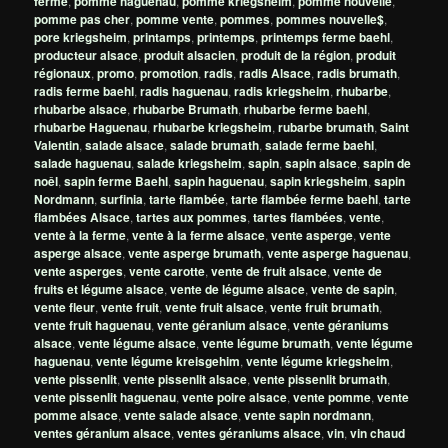
ferme
,
pomme haguenau
,
pomme kriegsheim
,
pomme nouvelle
,
pomme pas cher
,
pomme vente
,
pommes
,
pommes nouvelle$
,
pore kriegsheim
,
printamps
,
printemps
,
printemps ferme baehl
,
producteur alsace
,
produit alsacien
,
produit de la région
,
produit
régionaux
,
promo
,
promotion
,
radis
,
radis Alsace
,
radis brumath
,
radis ferme baehl
,
radis haguenau
,
radis kriegsheim
,
rhubarbe
,
rhubarbe alsace
,
rhubarbe Brumath
,
rhubarbe ferme baehl
,
rhubarbe Haguenau
,
rhubarbe kriegsheim
,
rubarbe brumath
,
Saint
Valentin
,
salade alsace
,
salade brumath
,
salade ferme baehl
,
salade haguenau
,
salade kriegsheim
,
sapin
,
sapin alsace
,
sapin de
noêl
,
sapin ferme Baehl
,
sapin haguenau
,
sapin kriegsheim
,
sapin
Nordmann
,
surfinia
,
tarte flambée
,
tarte flambée ferme baehl
,
tarte
flambées Alsace
,
tartes aux pommes
,
tartes flambées
,
vente
,
vente à la ferme
,
vente à la ferme alsace
,
vente asperge
,
vente
asperge alsace
,
vente asperge brumath
,
vente asperge haguenau
,
vente asperges
,
vente carotte
,
vente de fruit alsace
,
vente de
fruits et légume alsace
,
vente de légume alsace
,
vente de sapin
,
vente fleur
,
vente fruit
,
vente fruit alsace
,
vente fruit brumath
,
vente fruit haguenau
,
vente géranium alsace
,
vente géraniums
alsace
,
vente légume alsace
,
vente légume brumath
,
vente légume
haguenau
,
vente légume kreisgehim
,
vente légume kriegsheim
,
vente pissenlit
,
vente pissenlit alsace
,
vente pissenlit brumath
,
vente pissenlit haguenau
,
vente poire alsace
,
vente pomme
,
vente
pomme alsace
,
vente salade alsace
,
vente sapin nordmann
,
ventes géranium alsace
,
ventes géraniums alsace
,
vin
,
vin chaud