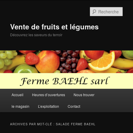
Aller
Aller
au
au
Rech
contenu
contenu
principal
secondaire
Vente de fruits et légumes
Découvrez les saveurs du terroir
Menu
Accueil
Heures d’ouvertures
Nous trouver
principal
le magasin
L’exploitation
Contact
ARCHIVES PAR MOT-CLÉ :
SALADE FERME BAEHL