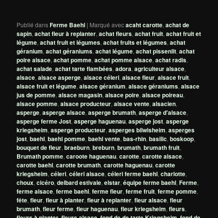
Publié dans
Ferme Baehl
|
Marqué avec
acaht carotte
,
achat de
sapin
,
achat fleur à replanter
,
achat fleurs
,
achat fruit
,
achat fruit et
légume
,
achat fruit et légumes
,
achat fruits et légumes
,
achat
géranium
,
achat géraniums
,
achat légume
,
achat pissenlit
,
achat
poire alsace
,
achat pomme
,
achat pomme alsace
,
achat radis
,
achat salade
,
achat tarte flambées
,
adora
,
agriculteur alsace
,
alsace
,
alsace asperge
,
alsace céleri
,
alsace fleur
,
alsace fruit
,
alsace fruit et légume
,
alsace géranium
,
alsace géraniums
,
alsace
jus de pomme
,
alsace magasin
,
alsace poire
,
alsace poireau
,
alsace pomme
,
alsace producteur
,
alsace vente
,
alsacien
,
asperge
,
asperge alsace
,
asperge brumath
,
asperge d'alsace
,
asperge ferme Jost
,
asperge haguenau
,
asperge jost
,
asperge
kriegsheim
,
asperge producteur
,
asperges bilwisheim
,
asperges
jost
,
baehl
,
baehl pomme
,
baehl vente
,
bas-rhin
,
basilic
,
boskoop
,
bouquet de fleur
,
braeburn
,
breburn
,
brumath
,
brumath fruit
,
Brumath pomme
,
caroote haguenau
,
carotte
,
carotte alsace
,
carotte baehl
,
carotte brumath
,
carotte haguenau
,
carotte
kriegsheim
,
céleri
,
céleri alsace
,
céleri ferme baehl
,
charlotte
,
choux
,
cicéro
,
delbard estivale
,
elstar
,
équipe ferme baehl
,
Ferme
,
ferme alsace
,
ferme baehl
,
ferme fleur
,
ferme fruit
,
ferme pomme
,
fête
,
fleur
,
fleur à planter
,
fleur à replanter
,
fleur alsace
,
fleur
brumath
,
fleur ferme
,
fleur haguenau
,
fleur kriegsheim
,
fleurs
,
fleurs à planter
,
fleurs alsace
,
fond de de tarte Kriegsheim
,
fond de