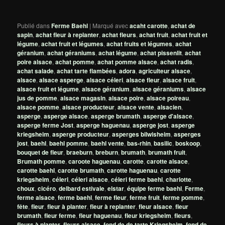
Publié dans
Ferme Baehl
|
Marqué avec
acaht carotte
,
achat de
sapin
,
achat fleur à replanter
,
achat fleurs
,
achat fruit
,
achat fruit et
légume
,
achat fruit et légumes
,
achat fruits et légumes
,
achat
géranium
,
achat géraniums
,
achat légume
,
achat pissenlit
,
achat
poire alsace
,
achat pomme
,
achat pomme alsace
,
achat radis
,
achat salade
,
achat tarte flambées
,
adora
,
agriculteur alsace
,
alsace
,
alsace asperge
,
alsace céleri
,
alsace fleur
,
alsace fruit
,
alsace fruit et légume
,
alsace géranium
,
alsace géraniums
,
alsace
jus de pomme
,
alsace magasin
,
alsace poire
,
alsace poireau
,
alsace pomme
,
alsace producteur
,
alsace vente
,
alsacien
,
asperge
,
asperge alsace
,
asperge brumath
,
asperge d'alsace
,
asperge ferme Jost
,
asperge haguenau
,
asperge jost
,
asperge
kriegsheim
,
asperge producteur
,
asperges bilwisheim
,
asperges
jost
,
baehl
,
baehl pomme
,
baehl vente
,
bas-rhin
,
basilic
,
boskoop
,
bouquet de fleur
,
braeburn
,
breburn
,
brumath
,
brumath fruit
,
Brumath pomme
,
caroote haguenau
,
carotte
,
carotte alsace
,
carotte baehl
,
carotte brumath
,
carotte haguenau
,
carotte
kriegsheim
,
céleri
,
céleri alsace
,
céleri ferme baehl
,
charlotte
,
choux
,
cicéro
,
delbard estivale
,
elstar
,
équipe ferme baehl
,
Ferme
,
ferme alsace
,
ferme baehl
,
ferme fleur
,
ferme fruit
,
ferme pomme
,
fête
,
fleur
,
fleur à planter
,
fleur à replanter
,
fleur alsace
,
fleur
brumath
,
fleur ferme
,
fleur haguenau
,
fleur kriegsheim
,
fleurs
,
fleurs à planter
,
fleurs alsace
,
fond de de tarte Kriegsheim
,
fond de