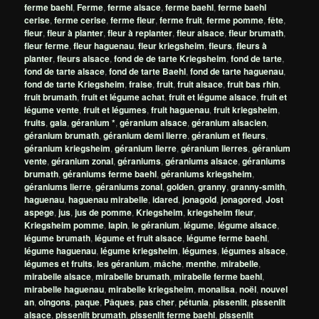
ferme baehl
,
Ferme
,
ferme alsace
,
ferme baehl
,
ferme baehl
cerise
,
ferme cerise
,
ferme fleur
,
ferme fruit
,
ferme pomme
,
fête
,
fleur
,
fleur à planter
,
fleur à replanter
,
fleur alsace
,
fleur brumath
,
fleur ferme
,
fleur haguenau
,
fleur kriegsheim
,
fleurs
,
fleurs à
planter
,
fleurs alsace
,
fond de de tarte Kriegsheim
,
fond de tarte
,
fond de tarte alsace
,
fond de tarte Baehl
,
fond de tarte haguenau
,
fond de tarte Kriegsheim
,
fraise
,
fruit
,
fruit alsace
,
fruit bas rhin
,
fruit brumath
,
fruit et légume achat
,
fruit et légume alsace
,
fruit et
légume vente
,
fruit et légumes
,
fruit haguenau
,
fruit kriegsheim
,
fruits
,
gala
,
géranium *
,
géranium alsace
,
géranium alsacien
,
géranium brumath
,
géranium demi lierre
,
géranium et fleurs
,
géranium kriegsheim
,
géranium lierre
,
géranium lierres
,
géranium
vente
,
géranium zonal
,
géraniums
,
géraniums alsace
,
géraniums
brumath
,
géraniums ferme baehl
,
géraniums kriegsheim
,
géraniums lierre
,
géraniums zonal
,
golden
,
granny
,
granny-smith
,
haguenau
,
haguenau mirabelle
,
idared
,
jonagold
,
jonagored
,
Jost
aspege
,
jus
,
jus de pomme
,
Kriegsheim
,
kriegsheim fleur
,
Kriegsheim pomme
,
lapin
,
le géranium
,
légume
,
légume alsace
,
légume brumath
,
légume et fruit alsace
,
légume ferme baehl
,
légume haguenau
,
légume kriegsheim
,
légumes
,
légumes alsace
,
légumes et fruits
,
les géranium
,
mâche
,
menthe
,
mirabelle
,
mirabelle alsace
,
mirabelle brumath
,
mirabelle ferme baehl
,
mirabelle haguenau
,
mirabelle kriegsheim
,
monalisa
,
noël
,
nouvel
an
,
oingons
,
paque
,
Pâques
,
pas cher
,
pétunia
,
pissenlit
,
pissenlit
alsace
,
pissenlit brumath
,
pissenlit ferme baehl
,
pissenlit