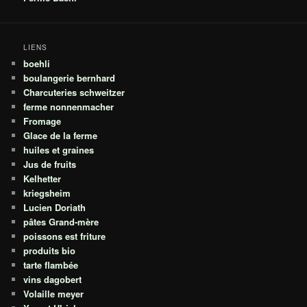
LIENS
boehli
boulangerie bernhard
Charcuteries schweitzer
ferme nonnenmacher
Fromage
Glace de la ferme
huiles et graines
Jus de fruits
Kelhetter
kriegsheim
Lucien Doriath
pâtes Grand-mère
poissons est friture
produits bio
tarte flambée
vins dagobert
Volaille meyer