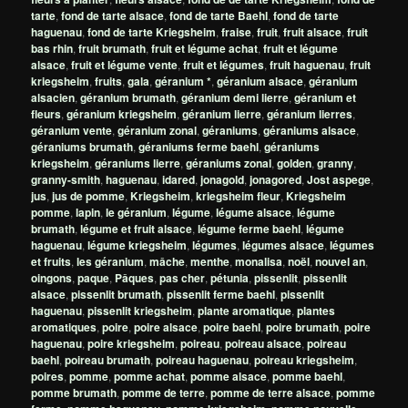
tarte
,
fond de tarte alsace
,
fond de tarte Baehl
,
fond de tarte
haguenau
,
fond de tarte Kriegsheim
,
fraise
,
fruit
,
fruit alsace
,
fruit
bas rhin
,
fruit brumath
,
fruit et légume achat
,
fruit et légume
alsace
,
fruit et légume vente
,
fruit et légumes
,
fruit haguenau
,
fruit
kriegsheim
,
fruits
,
gala
,
géranium *
,
géranium alsace
,
géranium
alsacien
,
géranium brumath
,
géranium demi lierre
,
géranium et
fleurs
,
géranium kriegsheim
,
géranium lierre
,
géranium lierres
,
géranium vente
,
géranium zonal
,
géraniums
,
géraniums alsace
,
géraniums brumath
,
géraniums ferme baehl
,
géraniums
kriegsheim
,
géraniums lierre
,
géraniums zonal
,
golden
,
granny
,
granny-smith
,
haguenau
,
idared
,
jonagold
,
jonagored
,
Jost aspege
,
jus
,
jus de pomme
,
Kriegsheim
,
kriegsheim fleur
,
Kriegsheim
pomme
,
lapin
,
le géranium
,
légume
,
légume alsace
,
légume
brumath
,
légume et fruit alsace
,
légume ferme baehl
,
légume
haguenau
,
légume kriegsheim
,
légumes
,
légumes alsace
,
légumes
et fruits
,
les géranium
,
mâche
,
menthe
,
monalisa
,
noël
,
nouvel an
,
oingons
,
paque
,
Pâques
,
pas cher
,
pétunia
,
pissenlit
,
pissenlit
alsace
,
pissenlit brumath
,
pissenlit ferme baehl
,
pissenlit
haguenau
,
pissenlit kriegsheim
,
plante aromatique
,
plantes
aromatiques
,
poire
,
poire alsace
,
poire baehl
,
poire brumath
,
poire
haguenau
,
poire kriegsheim
,
poireau
,
poireau alsace
,
poireau
baehl
,
poireau brumath
,
poireau haguenau
,
poireau kriegsheim
,
poires
,
pomme
,
pomme achat
,
pomme alsace
,
pomme baehl
,
pomme brumath
,
pomme de terre
,
pomme de terre alsace
,
pomme