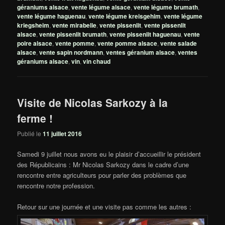
géraniums alsace
,
vente légume alsace
,
vente légume brumath
,
vente légume haguenau
,
vente légume kreisgehim
,
vente légume
kriegsheim
,
vente mirabelle
,
vente pissenlit
,
vente pissenlit
alsace
,
vente pissenlit brumath
,
vente pissenlit haguenau
,
vente
poire alsace
,
vente pomme
,
vente pomme alsace
,
vente salade
alsace
,
vente sapin nordmann
,
ventes géranium alsace
,
ventes
géraniums alsace
,
vin
,
vin chaud
Visite de Nicolas Sarkozy à la
ferme !
Publié le
11 juillet 2016
Samedi 9 juillet nous avons eu le plaisir d’accueillir le président
des Républicains : Mr Nicolas Sarkozy dans le cadre d’une
rencontre entre agriculteurs pour parler des problèmes que
rencontre notre profession.
Retour sur une journée et une visite pas comme les autres :