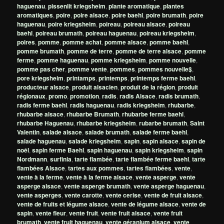
haguenau
,
pissenlit kriegsheim
,
plante aromatique
,
plantes
aromatiques
,
poire
,
poire alsace
,
poire baehl
,
poire brumath
,
poire
haguenau
,
poire kriegsheim
,
poireau
,
poireau alsace
,
poireau
baehl
,
poireau brumath
,
poireau haguenau
,
poireau kriegsheim
,
poires
,
pomme
,
pomme achat
,
pomme alsace
,
pomme baehl
,
pomme brumath
,
pomme de terre
,
pomme de terre alsace
,
pomme
ferme
,
pomme haguenau
,
pomme kriegsheim
,
pomme nouvelle
,
pomme pas cher
,
pomme vente
,
pommes
,
pommes nouvelle$
,
pore kriegsheim
,
printamps
,
printemps
,
printemps ferme baehl
,
producteur alsace
,
produit alsacien
,
produit de la région
,
produit
régionaux
,
promo
,
promotion
,
radis
,
radis Alsace
,
radis brumath
,
radis ferme baehl
,
radis haguenau
,
radis kriegsheim
,
rhubarbe
,
rhubarbe alsace
,
rhubarbe Brumath
,
rhubarbe ferme baehl
,
rhubarbe Haguenau
,
rhubarbe kriegsheim
,
rubarbe brumath
,
Saint
Valentin
,
salade alsace
,
salade brumath
,
salade ferme baehl
,
salade haguenau
,
salade kriegsheim
,
sapin
,
sapin alsace
,
sapin de
noêl
,
sapin ferme Baehl
,
sapin haguenau
,
sapin kriegsheim
,
sapin
Nordmann
,
surfinia
,
tarte flambée
,
tarte flambée ferme baehl
,
tarte
flambées Alsace
,
tartes aux pommes
,
tartes flambées
,
vente
,
vente à la ferme
,
vente à la ferme alsace
,
vente asperge
,
vente
asperge alsace
,
vente asperge brumath
,
vente asperge haguenau
,
vente asperges
,
vente carotte
,
vente cerise
,
vente de fruit alsace
,
vente de fruits et légume alsace
,
vente de légume alsace
,
vente de
sapin
,
vente fleur
,
vente fruit
,
vente fruit alsace
,
vente fruit
brumath
,
vente fruit haguenau
,
vente géranium alsace
,
vente