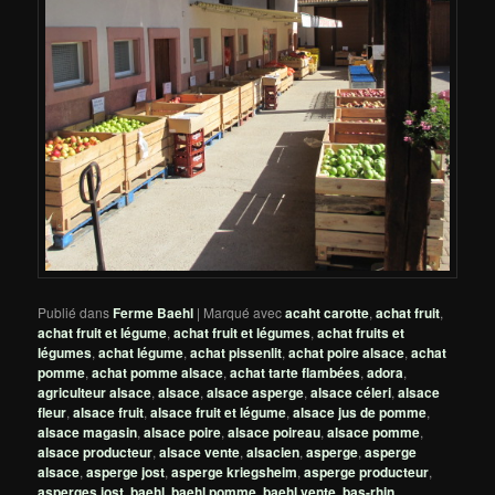
Publié dans
Ferme Baehl
|
Marqué avec
acaht carotte
,
achat fruit
,
achat fruit et légume
,
achat fruit et légumes
,
achat fruits et
légumes
,
achat légume
,
achat pissenlit
,
achat poire alsace
,
achat
pomme
,
achat pomme alsace
,
achat tarte flambées
,
adora
,
agriculteur alsace
,
alsace
,
alsace asperge
,
alsace céleri
,
alsace
fleur
,
alsace fruit
,
alsace fruit et légume
,
alsace jus de pomme
,
alsace magasin
,
alsace poire
,
alsace poireau
,
alsace pomme
,
alsace producteur
,
alsace vente
,
alsacien
,
asperge
,
asperge
alsace
,
asperge jost
,
asperge kriegsheim
,
asperge producteur
,
asperges jost
,
baehl
,
baehl pomme
,
baehl vente
,
bas-rhin
,