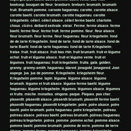
boskoop
,
bouquet de fleur
,
braeburn
,
breburn
,
brumath
,
brumath
fruit
,
Brumath pomme
,
caroote haguenau
,
carotte
,
carotte alsace
,
carotte baehl
,
carotte brumath
,
carotte haguenau
,
carotte
kriegsheim
,
céleri
,
céleri alsace
,
céleri ferme baehl
,
charlotte
,
choux
,
cicéro
,
delbard estivale
,
elstar
,
Ferme
,
ferme alsace
,
ferme
baehl
,
ferme fleur
,
ferme fruit
,
ferme pomme
,
fleur
,
fleur alsace
,
fleur brumath
,
fleur ferme
,
fleur haguenau
,
fleur kriegsheim
,
fond
de de tarte Kriegsheim
,
fond de tarte
,
fond de tarte alsace
,
fond de
tarte Baehl
,
fond de tarte haguenau
,
fond de tarte Kriegsheim
,
fraise
,
fruit
,
fruit alsace
,
fruit bas rhin
,
fruit brumath
,
fruit et légume
achat
,
fruit et légume alsace
,
fruit et légume vente
,
fruit et
légumes
,
fruit haguenau
,
fruit kriegsheim
,
fruits
,
gala
,
golden
,
granny
,
granny-smith
,
haguenau
,
idared
,
jonagold
,
jonagored
,
Jost
aspege
,
jus
,
jus de pomme
,
Kriegsheim
,
kriegsheim fleur
,
Kriegsheim pomme
,
lapin
,
légume
,
légume alsace
,
légume
brumath
,
légume et fruit alsace
,
légume ferme baehl
,
légume
haguenau
,
légume kriegsheim
,
légumes
,
légumes alsace
,
légumes
et fruits
,
mâche
,
monalisa
,
oingons
,
paque
,
Pâques
,
pas cher
,
pissenlit
,
pissenlit alsace
,
pissenlit brumath
,
pissenlit ferme baehl
,
pissenlit haguenau
,
pissenlit kriegsheim
,
poire
,
poire alsace
,
poire
baehl
,
poire brumath
,
poire haguenau
,
poire kriegsheim
,
poireau
,
poireau alsace
,
poireau baehl
,
poireau brumath
,
poireau haguenau
,
poireau kriegsheim
,
poires
,
pomme
,
pomme achat
,
pomme alsace
,
pomme baehl
,
pomme brumath
,
pomme de terre
,
pomme de terre
alsace
,
pomme ferme
,
pomme haguenau
,
pomme kriegsheim
,