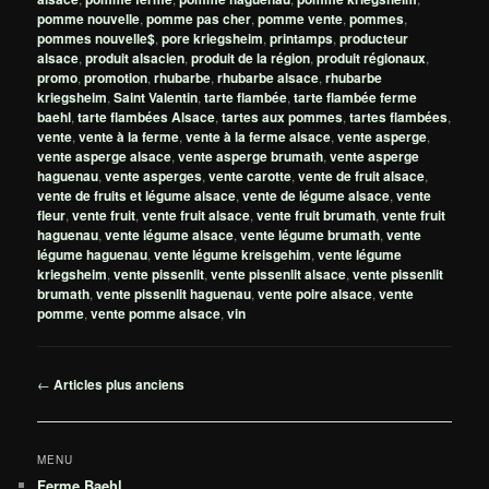
pomme nouvelle
,
pomme pas cher
,
pomme vente
,
pommes
,
pommes nouvelle$
,
pore kriegsheim
,
printamps
,
producteur
alsace
,
produit alsacien
,
produit de la région
,
produit régionaux
,
promo
,
promotion
,
rhubarbe
,
rhubarbe alsace
,
rhubarbe
kriegsheim
,
Saint Valentin
,
tarte flambée
,
tarte flambée ferme
baehl
,
tarte flambées Alsace
,
tartes aux pommes
,
tartes flambées
,
vente
,
vente à la ferme
,
vente à la ferme alsace
,
vente asperge
,
vente asperge alsace
,
vente asperge brumath
,
vente asperge
haguenau
,
vente asperges
,
vente carotte
,
vente de fruit alsace
,
vente de fruits et légume alsace
,
vente de légume alsace
,
vente
fleur
,
vente fruit
,
vente fruit alsace
,
vente fruit brumath
,
vente fruit
haguenau
,
vente légume alsace
,
vente légume brumath
,
vente
légume haguenau
,
vente légume kreisgehim
,
vente légume
kriegsheim
,
vente pissenlit
,
vente pissenlit alsace
,
vente pissenlit
brumath
,
vente pissenlit haguenau
,
vente poire alsace
,
vente
pomme
,
vente pomme alsace
,
vin
Navigation
←
Articles plus anciens
des
articles
MENU
Ferme Baehl