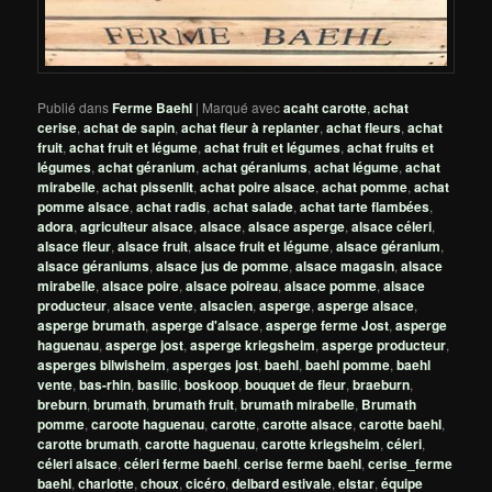
Publié dans
Ferme Baehl
|
Marqué avec
acaht carotte
,
achat
cerise
,
achat de sapin
,
achat fleur à replanter
,
achat fleurs
,
achat
fruit
,
achat fruit et légume
,
achat fruit et légumes
,
achat fruits et
légumes
,
achat géranium
,
achat géraniums
,
achat légume
,
achat
mirabelle
,
achat pissenlit
,
achat poire alsace
,
achat pomme
,
achat
pomme alsace
,
achat radis
,
achat salade
,
achat tarte flambées
,
adora
,
agriculteur alsace
,
alsace
,
alsace asperge
,
alsace céleri
,
alsace fleur
,
alsace fruit
,
alsace fruit et légume
,
alsace géranium
,
alsace géraniums
,
alsace jus de pomme
,
alsace magasin
,
alsace
mirabelle
,
alsace poire
,
alsace poireau
,
alsace pomme
,
alsace
producteur
,
alsace vente
,
alsacien
,
asperge
,
asperge alsace
,
asperge brumath
,
asperge d'alsace
,
asperge ferme Jost
,
asperge
haguenau
,
asperge jost
,
asperge kriegsheim
,
asperge producteur
,
asperges bilwisheim
,
asperges jost
,
baehl
,
baehl pomme
,
baehl
vente
,
bas-rhin
,
basilic
,
boskoop
,
bouquet de fleur
,
braeburn
,
breburn
,
brumath
,
brumath fruit
,
brumath mirabelle
,
Brumath
pomme
,
caroote haguenau
,
carotte
,
carotte alsace
,
carotte baehl
,
carotte brumath
,
carotte haguenau
,
carotte kriegsheim
,
céleri
,
céleri alsace
,
céleri ferme baehl
,
cerise ferme baehl
,
cerise_ferme
baehl
,
charlotte
,
choux
,
cicéro
,
delbard estivale
,
elstar
,
équipe