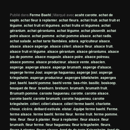
Publié dans
Ferme Baehl
|
Marqué avec
acaht carotte
,
achat de
sapin
,
achat fleur à replanter
,
achat fleurs
,
achat fruit
,
achat fruit et
légume
,
achat fruit et légumes
,
achat fruits et légumes
,
achat
géranium
,
achat géraniums
,
achat légume
,
achat pissenlit
,
achat
poire alsace
,
achat pomme
,
achat pomme alsace
,
achat radis
,
achat salade
,
achat tarte flambées
,
adora
,
agriculteur alsace
,
alsace
,
alsace asperge
,
alsace céleri
,
alsace fleur
,
alsace fruit
,
alsace fruit et légume
,
alsace géranium
,
alsace géraniums
,
alsace
jus de pomme
,
alsace magasin
,
alsace poire
,
alsace poireau
,
alsace pomme
,
alsace producteur
,
alsace vente
,
alsacien
,
asperge
,
asperge alsace
,
asperge brumath
,
asperge d'alsace
,
asperge ferme Jost
,
asperge haguenau
,
asperge jost
,
asperge
kriegsheim
,
asperge producteur
,
asperges bilwisheim
,
asperges
jost
,
baehl
,
baehl pomme
,
baehl vente
,
bas-rhin
,
basilic
,
boskoop
,
bouquet de fleur
,
braeburn
,
breburn
,
brumath
,
brumath fruit
,
Brumath pomme
,
caroote haguenau
,
carotte
,
carotte alsace
,
carotte baehl
,
carotte brumath
,
carotte haguenau
,
carotte
kriegsheim
,
céleri
,
céleri alsace
,
céleri ferme baehl
,
charlotte
,
choux
,
cicéro
,
delbard estivale
,
elstar
,
équipe ferme baehl
,
Ferme
,
ferme alsace
,
ferme baehl
,
ferme fleur
,
ferme fruit
,
ferme pomme
,
fête
,
fleur
,
fleur à planter
,
fleur à replanter
,
fleur alsace
,
fleur
brumath
,
fleur ferme
,
fleur haguenau
,
fleur kriegsheim
,
fleurs
,
fleurs à planter
,
fleurs alsace
,
fond de de tarte Kriegsheim
,
fond de