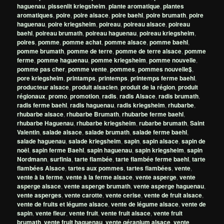
haguenau
,
pissenlit kriegsheim
,
plante aromatique
,
plantes
aromatiques
,
poire
,
poire alsace
,
poire baehl
,
poire brumath
,
poire
haguenau
,
poire kriegsheim
,
poireau
,
poireau alsace
,
poireau
baehl
,
poireau brumath
,
poireau haguenau
,
poireau kriegsheim
,
poires
,
pomme
,
pomme achat
,
pomme alsace
,
pomme baehl
,
pomme brumath
,
pomme de terre
,
pomme de terre alsace
,
pomme
ferme
,
pomme haguenau
,
pomme kriegsheim
,
pomme nouvelle
,
pomme pas cher
,
pomme vente
,
pommes
,
pommes nouvelle$
,
pore kriegsheim
,
printamps
,
printemps
,
printemps ferme baehl
,
producteur alsace
,
produit alsacien
,
produit de la région
,
produit
régionaux
,
promo
,
promotion
,
radis
,
radis Alsace
,
radis brumath
,
radis ferme baehl
,
radis haguenau
,
radis kriegsheim
,
rhubarbe
,
rhubarbe alsace
,
rhubarbe Brumath
,
rhubarbe ferme baehl
,
rhubarbe Haguenau
,
rhubarbe kriegsheim
,
rubarbe brumath
,
Saint
Valentin
,
salade alsace
,
salade brumath
,
salade ferme baehl
,
salade haguenau
,
salade kriegsheim
,
sapin
,
sapin alsace
,
sapin de
noêl
,
sapin ferme Baehl
,
sapin haguenau
,
sapin kriegsheim
,
sapin
Nordmann
,
surfinia
,
tarte flambée
,
tarte flambée ferme baehl
,
tarte
flambées Alsace
,
tartes aux pommes
,
tartes flambées
,
vente
,
vente à la ferme
,
vente à la ferme alsace
,
vente asperge
,
vente
asperge alsace
,
vente asperge brumath
,
vente asperge haguenau
,
vente asperges
,
vente carotte
,
vente cerise
,
vente de fruit alsace
,
vente de fruits et légume alsace
,
vente de légume alsace
,
vente de
sapin
,
vente fleur
,
vente fruit
,
vente fruit alsace
,
vente fruit
brumath
,
vente fruit haguenau
,
vente géranium alsace
,
vente