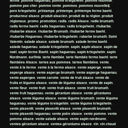
ferme
,
pomme haguenau
,
pomme kriegsheim
,
pomme nouvelle
,
pomme pas cher
,
pomme vente
,
pommes
,
pommes nouvelle$
,
pore kriegsheim
,
printamps
,
printemps
,
printemps ferme baehl
,
producteur alsace
,
produit alsacien
,
produit de la région
,
produit
régionaux
,
promo
,
promotion
,
radis
,
radis Alsace
,
radis brumath
,
radis ferme baehl
,
radis haguenau
,
radis kriegsheim
,
rhubarbe
,
rhubarbe alsace
,
rhubarbe Brumath
,
rhubarbe ferme baehl
,
rhubarbe Haguenau
,
rhubarbe kriegsheim
,
rubarbe brumath
,
Saint
Valentin
,
salade alsace
,
salade brumath
,
salade ferme baehl
,
salade haguenau
,
salade kriegsheim
,
sapin
,
sapin alsace
,
sapin de
noêl
,
sapin ferme Baehl
,
sapin haguenau
,
sapin kriegsheim
,
sapin
Nordmann
,
surfinia
,
tarte flambée
,
tarte flambée ferme baehl
,
tarte
flambées Alsace
,
tartes aux pommes
,
tartes flambées
,
vente
,
vente à la ferme
,
vente à la ferme alsace
,
vente asperge
,
vente
asperge alsace
,
vente asperge brumath
,
vente asperge haguenau
,
vente asperges
,
vente carotte
,
vente de fruit alsace
,
vente de
fruits et légume alsace
,
vente de légume alsace
,
vente de sapin
,
vente fleur
,
vente fruit
,
vente fruit alsace
,
vente fruit brumath
,
vente fruit haguenau
,
vente géranium alsace
,
vente géraniums
alsace
,
vente légume alsace
,
vente légume brumath
,
vente légume
haguenau
,
vente légume kreisgehim
,
vente légume kriegsheim
,
vente pissenlit
,
vente pissenlit alsace
,
vente pissenlit brumath
,
vente pissenlit haguenau
,
vente poire alsace
,
vente pomme
,
vente
pomme alsace
,
vente salade alsace
,
vente sapin nordmann
,
ventes géranium alsace
,
ventes géraniums alsace
,
vin
,
vin chaud