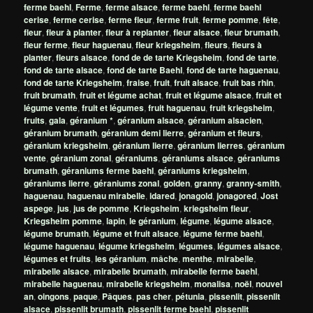
ferme baehl
,
Ferme
,
ferme alsace
,
ferme baehl
,
ferme baehl
cerise
,
ferme cerise
,
ferme fleur
,
ferme fruit
,
ferme pomme
,
fête
,
fleur
,
fleur à planter
,
fleur à replanter
,
fleur alsace
,
fleur brumath
,
fleur ferme
,
fleur haguenau
,
fleur kriegsheim
,
fleurs
,
fleurs à
planter
,
fleurs alsace
,
fond de de tarte Kriegsheim
,
fond de tarte
,
fond de tarte alsace
,
fond de tarte Baehl
,
fond de tarte haguenau
,
fond de tarte Kriegsheim
,
fraise
,
fruit
,
fruit alsace
,
fruit bas rhin
,
fruit brumath
,
fruit et légume achat
,
fruit et légume alsace
,
fruit et
légume vente
,
fruit et légumes
,
fruit haguenau
,
fruit kriegsheim
,
fruits
,
gala
,
géranium *
,
géranium alsace
,
géranium alsacien
,
géranium brumath
,
géranium demi lierre
,
géranium et fleurs
,
géranium kriegsheim
,
géranium lierre
,
géranium lierres
,
géranium
vente
,
géranium zonal
,
géraniums
,
géraniums alsace
,
géraniums
brumath
,
géraniums ferme baehl
,
géraniums kriegsheim
,
géraniums lierre
,
géraniums zonal
,
golden
,
granny
,
granny-smith
,
haguenau
,
haguenau mirabelle
,
idared
,
jonagold
,
jonagored
,
Jost
aspege
,
jus
,
jus de pomme
,
Kriegsheim
,
kriegsheim fleur
,
Kriegsheim pomme
,
lapin
,
le géranium
,
légume
,
légume alsace
,
légume brumath
,
légume et fruit alsace
,
légume ferme baehl
,
légume haguenau
,
légume kriegsheim
,
légumes
,
légumes alsace
,
légumes et fruits
,
les géranium
,
mâche
,
menthe
,
mirabelle
,
mirabelle alsace
,
mirabelle brumath
,
mirabelle ferme baehl
,
mirabelle haguenau
,
mirabelle kriegsheim
,
monalisa
,
noël
,
nouvel
an
,
oingons
,
paque
,
Pâques
,
pas cher
,
pétunia
,
pissenlit
,
pissenlit
alsace
,
pissenlit brumath
,
pissenlit ferme baehl
,
pissenlit