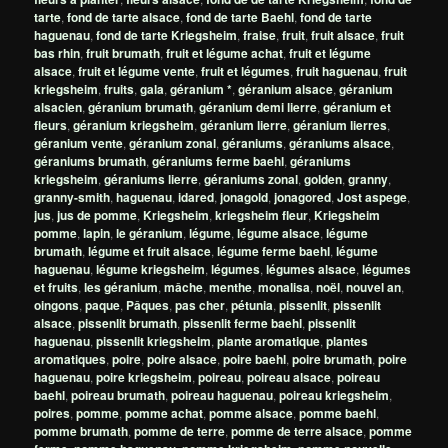
tarte
,
fond de tarte alsace
,
fond de tarte Baehl
,
fond de tarte
haguenau
,
fond de tarte Kriegsheim
,
fraise
,
fruit
,
fruit alsace
,
fruit
bas rhin
,
fruit brumath
,
fruit et légume achat
,
fruit et légume
alsace
,
fruit et légume vente
,
fruit et légumes
,
fruit haguenau
,
fruit
kriegsheim
,
fruits
,
gala
,
géranium *
,
géranium alsace
,
géranium
alsacien
,
géranium brumath
,
géranium demi lierre
,
géranium et
fleurs
,
géranium kriegsheim
,
géranium lierre
,
géranium lierres
,
géranium vente
,
géranium zonal
,
géraniums
,
géraniums alsace
,
géraniums brumath
,
géraniums ferme baehl
,
géraniums
kriegsheim
,
géraniums lierre
,
géraniums zonal
,
golden
,
granny
,
granny-smith
,
haguenau
,
idared
,
jonagold
,
jonagored
,
Jost aspege
,
jus
,
jus de pomme
,
Kriegsheim
,
kriegsheim fleur
,
Kriegsheim
pomme
,
lapin
,
le géranium
,
légume
,
légume alsace
,
légume
brumath
,
légume et fruit alsace
,
légume ferme baehl
,
légume
haguenau
,
légume kriegsheim
,
légumes
,
légumes alsace
,
légumes
et fruits
,
les géranium
,
mâche
,
menthe
,
monalisa
,
noël
,
nouvel an
,
oingons
,
paque
,
Pâques
,
pas cher
,
pétunia
,
pissenlit
,
pissenlit
alsace
,
pissenlit brumath
,
pissenlit ferme baehl
,
pissenlit
haguenau
,
pissenlit kriegsheim
,
plante aromatique
,
plantes
aromatiques
,
poire
,
poire alsace
,
poire baehl
,
poire brumath
,
poire
haguenau
,
poire kriegsheim
,
poireau
,
poireau alsace
,
poireau
baehl
,
poireau brumath
,
poireau haguenau
,
poireau kriegsheim
,
poires
,
pomme
,
pomme achat
,
pomme alsace
,
pomme baehl
,
pomme brumath
,
pomme de terre
,
pomme de terre alsace
,
pomme