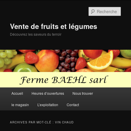
Aller
Aller
au
au
Rech
contenu
contenu
principal
secondaire
Vente de fruits et légumes
Découvrez les saveurs du terroir
Menu
Accueil
Heures d’ouvertures
Nous trouver
principal
le magasin
L’exploitation
Contact
ARCHIVES PAR MOT-CLÉ :
VIN CHAUD