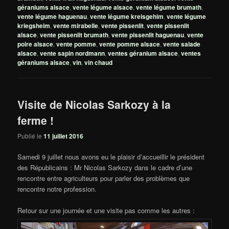
géraniums alsace
,
vente légume alsace
,
vente légume brumath
,
vente légume haguenau
,
vente légume kreisgehim
,
vente légume
kriegsheim
,
vente mirabelle
,
vente pissenlit
,
vente pissenlit
alsace
,
vente pissenlit brumath
,
vente pissenlit haguenau
,
vente
poire alsace
,
vente pomme
,
vente pomme alsace
,
vente salade
alsace
,
vente sapin nordmann
,
ventes géranium alsace
,
ventes
géraniums alsace
,
vin
,
vin chaud
Visite de Nicolas Sarkozy à la
ferme !
Publié le
11 juillet 2016
Samedi 9 juillet nous avons eu le plaisir d’accueillir le président
des Républicains : Mr Nicolas Sarkozy dans le cadre d’une
rencontre entre agriculteurs pour parler des problèmes que
rencontre notre profession.
Retour sur une journée et une visite pas comme les autres :