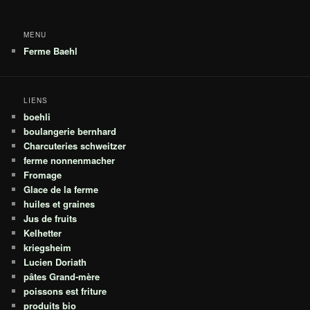
MENU
Ferme Baehl
LIENS
boehli
boulangerie bernhard
Charcuteries schweitzer
ferme nonnenmacher
Fromage
Glace de la ferme
huiles et graines
Jus de fruits
Kelhetter
kriegsheim
Lucien Doriath
pâtes Grand-mère
poissons est friture
produits bio