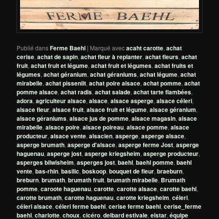
Publié dans
Ferme Baehl
|
Marqué avec
acaht carotte
,
achat
cerise
,
achat de sapin
,
achat fleur à replanter
,
achat fleurs
,
achat
fruit
,
achat fruit et légume
,
achat fruit et légumes
,
achat fruits et
légumes
,
achat géranium
,
achat géraniums
,
achat légume
,
achat
mirabelle
,
achat pissenlit
,
achat poire alsace
,
achat pomme
,
achat
pomme alsace
,
achat radis
,
achat salade
,
achat tarte flambées
,
adora
,
agriculteur alsace
,
alsace
,
alsace asperge
,
alsace céleri
,
alsace fleur
,
alsace fruit
,
alsace fruit et légume
,
alsace géranium
,
alsace géraniums
,
alsace jus de pomme
,
alsace magasin
,
alsace
mirabelle
,
alsace poire
,
alsace poireau
,
alsace pomme
,
alsace
producteur
,
alsace vente
,
alsacien
,
asperge
,
asperge alsace
,
asperge brumath
,
asperge d'alsace
,
asperge ferme Jost
,
asperge
haguenau
,
asperge jost
,
asperge kriegsheim
,
asperge producteur
,
asperges bilwisheim
,
asperges jost
,
baehl
,
baehl pomme
,
baehl
vente
,
bas-rhin
,
basilic
,
boskoop
,
bouquet de fleur
,
braeburn
,
breburn
,
brumath
,
brumath fruit
,
brumath mirabelle
,
Brumath
pomme
,
caroote haguenau
,
carotte
,
carotte alsace
,
carotte baehl
,
carotte brumath
,
carotte haguenau
,
carotte kriegsheim
,
céleri
,
céleri alsace
,
céleri ferme baehl
,
cerise ferme baehl
,
cerise_ferme
baehl
,
charlotte
,
choux
,
cicéro
,
delbard estivale
,
elstar
,
équipe