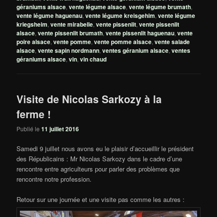
géraniums alsace
,
vente légume alsace
,
vente légume brumath
,
vente légume haguenau
,
vente légume kreisgehim
,
vente légume
kriegsheim
,
vente mirabelle
,
vente pissenlit
,
vente pissenlit
alsace
,
vente pissenlit brumath
,
vente pissenlit haguenau
,
vente
poire alsace
,
vente pomme
,
vente pomme alsace
,
vente salade
alsace
,
vente sapin nordmann
,
ventes géranium alsace
,
ventes
géraniums alsace
,
vin
,
vin chaud
Visite de Nicolas Sarkozy à la
ferme !
Publié le
11 juillet 2016
Samedi 9 juillet nous avons eu le plaisir d’accueillir le président
des Républicains : Mr Nicolas Sarkozy dans le cadre d’une
rencontre entre agriculteurs pour parler des problèmes que
rencontre notre profession.
Retour sur une journée et une visite pas comme les autres :