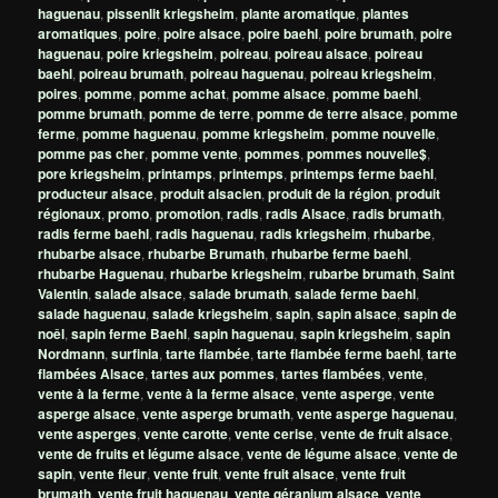
haguenau
,
pissenlit kriegsheim
,
plante aromatique
,
plantes
aromatiques
,
poire
,
poire alsace
,
poire baehl
,
poire brumath
,
poire
haguenau
,
poire kriegsheim
,
poireau
,
poireau alsace
,
poireau
baehl
,
poireau brumath
,
poireau haguenau
,
poireau kriegsheim
,
poires
,
pomme
,
pomme achat
,
pomme alsace
,
pomme baehl
,
pomme brumath
,
pomme de terre
,
pomme de terre alsace
,
pomme
ferme
,
pomme haguenau
,
pomme kriegsheim
,
pomme nouvelle
,
pomme pas cher
,
pomme vente
,
pommes
,
pommes nouvelle$
,
pore kriegsheim
,
printamps
,
printemps
,
printemps ferme baehl
,
producteur alsace
,
produit alsacien
,
produit de la région
,
produit
régionaux
,
promo
,
promotion
,
radis
,
radis Alsace
,
radis brumath
,
radis ferme baehl
,
radis haguenau
,
radis kriegsheim
,
rhubarbe
,
rhubarbe alsace
,
rhubarbe Brumath
,
rhubarbe ferme baehl
,
rhubarbe Haguenau
,
rhubarbe kriegsheim
,
rubarbe brumath
,
Saint
Valentin
,
salade alsace
,
salade brumath
,
salade ferme baehl
,
salade haguenau
,
salade kriegsheim
,
sapin
,
sapin alsace
,
sapin de
noêl
,
sapin ferme Baehl
,
sapin haguenau
,
sapin kriegsheim
,
sapin
Nordmann
,
surfinia
,
tarte flambée
,
tarte flambée ferme baehl
,
tarte
flambées Alsace
,
tartes aux pommes
,
tartes flambées
,
vente
,
vente à la ferme
,
vente à la ferme alsace
,
vente asperge
,
vente
asperge alsace
,
vente asperge brumath
,
vente asperge haguenau
,
vente asperges
,
vente carotte
,
vente cerise
,
vente de fruit alsace
,
vente de fruits et légume alsace
,
vente de légume alsace
,
vente de
sapin
,
vente fleur
,
vente fruit
,
vente fruit alsace
,
vente fruit
brumath
,
vente fruit haguenau
,
vente géranium alsace
,
vente