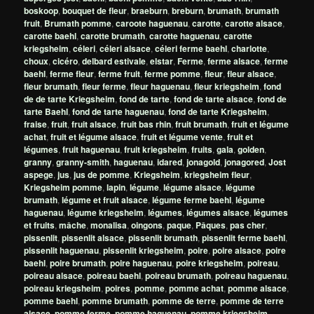
boskoop
,
bouquet de fleur
,
braeburn
,
breburn
,
brumath
,
brumath
fruit
,
Brumath pomme
,
caroote haguenau
,
carotte
,
carotte alsace
,
carotte baehl
,
carotte brumath
,
carotte haguenau
,
carotte
kriegsheim
,
céleri
,
céleri alsace
,
céleri ferme baehl
,
charlotte
,
choux
,
cicéro
,
delbard estivale
,
elstar
,
Ferme
,
ferme alsace
,
ferme
baehl
,
ferme fleur
,
ferme fruit
,
ferme pomme
,
fleur
,
fleur alsace
,
fleur brumath
,
fleur ferme
,
fleur haguenau
,
fleur kriegsheim
,
fond
de de tarte Kriegsheim
,
fond de tarte
,
fond de tarte alsace
,
fond de
tarte Baehl
,
fond de tarte haguenau
,
fond de tarte Kriegsheim
,
fraise
,
fruit
,
fruit alsace
,
fruit bas rhin
,
fruit brumath
,
fruit et légume
achat
,
fruit et légume alsace
,
fruit et légume vente
,
fruit et
légumes
,
fruit haguenau
,
fruit kriegsheim
,
fruits
,
gala
,
golden
,
granny
,
granny-smith
,
haguenau
,
idared
,
jonagold
,
jonagored
,
Jost
aspege
,
jus
,
jus de pomme
,
Kriegsheim
,
kriegsheim fleur
,
Kriegsheim pomme
,
lapin
,
légume
,
légume alsace
,
légume
brumath
,
légume et fruit alsace
,
légume ferme baehl
,
légume
haguenau
,
légume kriegsheim
,
légumes
,
légumes alsace
,
légumes
et fruits
,
mâche
,
monalisa
,
oingons
,
paque
,
Pâques
,
pas cher
,
pissenlit
,
pissenlit alsace
,
pissenlit brumath
,
pissenlit ferme baehl
,
pissenlit haguenau
,
pissenlit kriegsheim
,
poire
,
poire alsace
,
poire
baehl
,
poire brumath
,
poire haguenau
,
poire kriegsheim
,
poireau
,
poireau alsace
,
poireau baehl
,
poireau brumath
,
poireau haguenau
,
poireau kriegsheim
,
poires
,
pomme
,
pomme achat
,
pomme alsace
,
pomme baehl
,
pomme brumath
,
pomme de terre
,
pomme de terre
alsace
,
pomme ferme
,
pomme haguenau
,
pomme kriegsheim
,