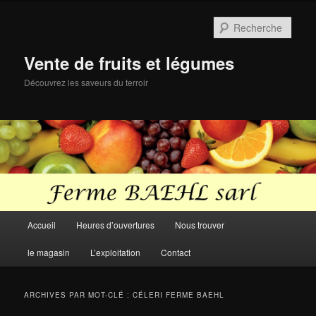
Aller
Aller
au
au
Rech
contenu
contenu
principal
secondaire
Vente de fruits et légumes
Découvrez les saveurs du terroir
Menu
Accueil
Heures d’ouvertures
Nous trouver
principal
le magasin
L’exploitation
Contact
ARCHIVES PAR MOT-CLÉ :
CÉLERI FERME BAEHL