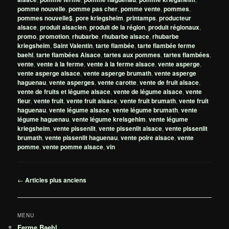
pomme nouvelle
,
pomme pas cher
,
pomme vente
,
pommes
,
pommes nouvelle$
,
pore kriegsheim
,
printamps
,
producteur
alsace
,
produit alsacien
,
produit de la région
,
produit régionaux
,
promo
,
promotion
,
rhubarbe
,
rhubarbe alsace
,
rhubarbe
kriegsheim
,
Saint Valentin
,
tarte flambée
,
tarte flambée ferme
baehl
,
tarte flambées Alsace
,
tartes aux pommes
,
tartes flambées
,
vente
,
vente à la ferme
,
vente à la ferme alsace
,
vente asperge
,
vente asperge alsace
,
vente asperge brumath
,
vente asperge
haguenau
,
vente asperges
,
vente carotte
,
vente de fruit alsace
,
vente de fruits et légume alsace
,
vente de légume alsace
,
vente
fleur
,
vente fruit
,
vente fruit alsace
,
vente fruit brumath
,
vente fruit
haguenau
,
vente légume alsace
,
vente légume brumath
,
vente
légume haguenau
,
vente légume kreisgehim
,
vente légume
kriegsheim
,
vente pissenlit
,
vente pissenlit alsace
,
vente pissenlit
brumath
,
vente pissenlit haguenau
,
vente poire alsace
,
vente
pomme
,
vente pomme alsace
,
vin
Navigation
←
Articles plus anciens
des
articles
MENU
Ferme Baehl