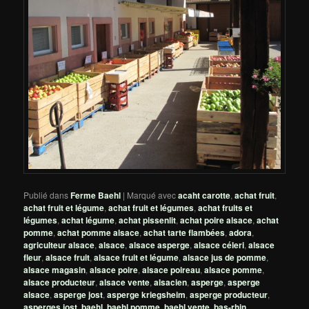
Publié dans
Ferme Baehl
|
Marqué avec
acaht carotte
,
achat fruit
,
achat fruit et légume
,
achat fruit et légumes
,
achat fruits et
légumes
,
achat légume
,
achat pissenlit
,
achat poire alsace
,
achat
pomme
,
achat pomme alsace
,
achat tarte flambées
,
adora
,
agriculteur alsace
,
alsace
,
alsace asperge
,
alsace céleri
,
alsace
fleur
,
alsace fruit
,
alsace fruit et légume
,
alsace jus de pomme
,
alsace magasin
,
alsace poire
,
alsace poireau
,
alsace pomme
,
alsace producteur
,
alsace vente
,
alsacien
,
asperge
,
asperge
alsace
,
asperge jost
,
asperge kriegsheim
,
asperge producteur
,
asperges jost
,
baehl
,
baehl pomme
,
baehl vente
,
bas-rhin
,