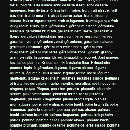
tarte
,
fond de tarte alsace
,
fond de tarte Baehl
,
fond de tarte
haguenau
,
fond de tarte Kriegsheim
,
fraise
,
fruit
,
fruit alsace
,
fruit
bas rhin
,
fruit brumath
,
fruit et légume achat
,
fruit et légume
alsace
,
fruit et légume vente
,
fruit et légumes
,
fruit haguenau
,
fruit
kriegsheim
,
fruits
,
gala
,
géranium *
,
géranium alsace
,
géranium
alsacien
,
géranium brumath
,
géranium demi lierre
,
géranium et
fleurs
,
géranium kriegsheim
,
géranium lierre
,
géranium lierres
,
géranium vente
,
géranium zonal
,
géraniums
,
géraniums alsace
,
géraniums brumath
,
géraniums ferme baehl
,
géraniums
kriegsheim
,
géraniums lierre
,
géraniums zonal
,
golden
,
granny
,
granny-smith
,
haguenau
,
idared
,
jonagold
,
jonagored
,
Jost aspege
,
jus
,
jus de pomme
,
Kriegsheim
,
kriegsheim fleur
,
Kriegsheim
pomme
,
lapin
,
le géranium
,
légume
,
légume alsace
,
légume
brumath
,
légume et fruit alsace
,
légume ferme baehl
,
légume
haguenau
,
légume kriegsheim
,
légumes
,
légumes alsace
,
légumes
et fruits
,
les géranium
,
mâche
,
menthe
,
monalisa
,
noël
,
nouvel an
,
oingons
,
paque
,
Pâques
,
pas cher
,
pétunia
,
pissenlit
,
pissenlit
alsace
,
pissenlit brumath
,
pissenlit ferme baehl
,
pissenlit
haguenau
,
pissenlit kriegsheim
,
plante aromatique
,
plantes
aromatiques
,
poire
,
poire alsace
,
poire baehl
,
poire brumath
,
poire
haguenau
,
poire kriegsheim
,
poireau
,
poireau alsace
,
poireau
baehl
,
poireau brumath
,
poireau haguenau
,
poireau kriegsheim
,
poires
,
pomme
,
pomme achat
,
pomme alsace
,
pomme baehl
,
pomme brumath
,
pomme de terre
,
pomme de terre alsace
,
pomme