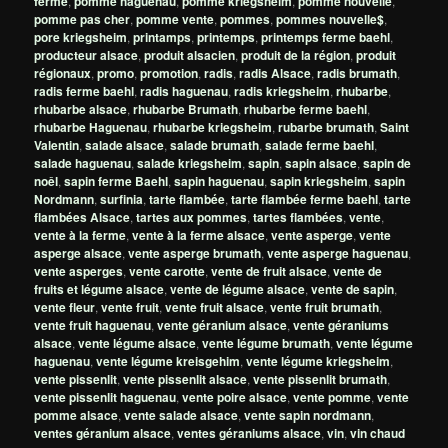
ferme
,
pomme haguenau
,
pomme kriegsheim
,
pomme nouvelle
,
pomme pas cher
,
pomme vente
,
pommes
,
pommes nouvelle$
,
pore kriegsheim
,
printamps
,
printemps
,
printemps ferme baehl
,
producteur alsace
,
produit alsacien
,
produit de la région
,
produit
régionaux
,
promo
,
promotion
,
radis
,
radis Alsace
,
radis brumath
,
radis ferme baehl
,
radis haguenau
,
radis kriegsheim
,
rhubarbe
,
rhubarbe alsace
,
rhubarbe Brumath
,
rhubarbe ferme baehl
,
rhubarbe Haguenau
,
rhubarbe kriegsheim
,
rubarbe brumath
,
Saint
Valentin
,
salade alsace
,
salade brumath
,
salade ferme baehl
,
salade haguenau
,
salade kriegsheim
,
sapin
,
sapin alsace
,
sapin de
noêl
,
sapin ferme Baehl
,
sapin haguenau
,
sapin kriegsheim
,
sapin
Nordmann
,
surfinia
,
tarte flambée
,
tarte flambée ferme baehl
,
tarte
flambées Alsace
,
tartes aux pommes
,
tartes flambées
,
vente
,
vente à la ferme
,
vente à la ferme alsace
,
vente asperge
,
vente
asperge alsace
,
vente asperge brumath
,
vente asperge haguenau
,
vente asperges
,
vente carotte
,
vente de fruit alsace
,
vente de
fruits et légume alsace
,
vente de légume alsace
,
vente de sapin
,
vente fleur
,
vente fruit
,
vente fruit alsace
,
vente fruit brumath
,
vente fruit haguenau
,
vente géranium alsace
,
vente géraniums
alsace
,
vente légume alsace
,
vente légume brumath
,
vente légume
haguenau
,
vente légume kreisgehim
,
vente légume kriegsheim
,
vente pissenlit
,
vente pissenlit alsace
,
vente pissenlit brumath
,
vente pissenlit haguenau
,
vente poire alsace
,
vente pomme
,
vente
pomme alsace
,
vente salade alsace
,
vente sapin nordmann
,
ventes géranium alsace
,
ventes géraniums alsace
,
vin
,
vin chaud