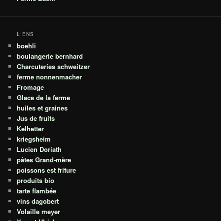
LIENS
boehli
boulangerie bernhard
Charcuteries schweitzer
ferme nonnenmacher
Fromage
Glace de la ferme
huiles et graines
Jus de fruits
Kelhetter
kriegsheim
Lucien Doriath
pâtes Grand-mère
poissons est friture
produits bio
tarte flambée
vins dagobert
Volaille meyer