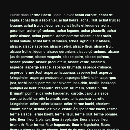
Publié dans
Ferme Baehl
|
Marqué avec
acaht carotte
,
achat de
sapin
,
achat fleur à replanter
,
achat fleurs
,
achat fruit
,
achat fruit et
légume
,
achat fruit et légumes
,
achat fruits et légumes
,
achat
géranium
,
achat géraniums
,
achat légume
,
achat pissenlit
,
achat
poire alsace
,
achat pomme
,
achat pomme alsace
,
achat radis
,
achat salade
,
achat tarte flambées
,
adora
,
agriculteur alsace
,
alsace
,
alsace asperge
,
alsace céleri
,
alsace fleur
,
alsace fruit
,
alsace fruit et légume
,
alsace géranium
,
alsace géraniums
,
alsace
jus de pomme
,
alsace magasin
,
alsace poire
,
alsace poireau
,
alsace pomme
,
alsace producteur
,
alsace vente
,
alsacien
,
asperge
,
asperge alsace
,
asperge brumath
,
asperge d'alsace
,
asperge ferme Jost
,
asperge haguenau
,
asperge jost
,
asperge
kriegsheim
,
asperge producteur
,
asperges bilwisheim
,
asperges
jost
,
baehl
,
baehl pomme
,
baehl vente
,
bas-rhin
,
basilic
,
boskoop
,
bouquet de fleur
,
braeburn
,
breburn
,
brumath
,
brumath fruit
,
Brumath pomme
,
caroote haguenau
,
carotte
,
carotte alsace
,
carotte baehl
,
carotte brumath
,
carotte haguenau
,
carotte
kriegsheim
,
céleri
,
céleri alsace
,
céleri ferme baehl
,
charlotte
,
choux
,
cicéro
,
delbard estivale
,
elstar
,
équipe ferme baehl
,
Ferme
,
ferme alsace
,
ferme baehl
,
ferme fleur
,
ferme fruit
,
ferme pomme
,
fête
,
fleur
,
fleur à planter
,
fleur à replanter
,
fleur alsace
,
fleur
brumath
,
fleur ferme
,
fleur haguenau
,
fleur kriegsheim
,
fleurs
,
fleurs à planter
,
fleurs alsace
,
fond de de tarte Kriegsheim
,
fond de