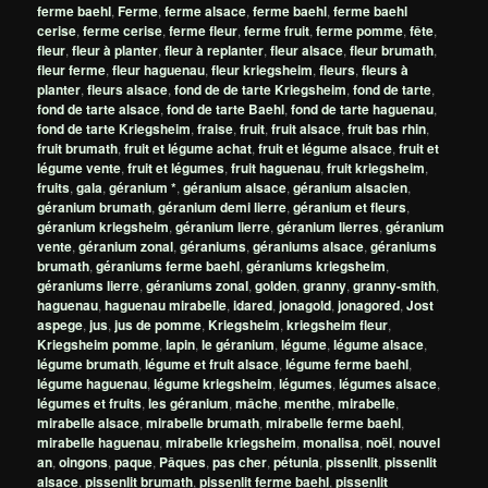
ferme baehl
,
Ferme
,
ferme alsace
,
ferme baehl
,
ferme baehl
cerise
,
ferme cerise
,
ferme fleur
,
ferme fruit
,
ferme pomme
,
fête
,
fleur
,
fleur à planter
,
fleur à replanter
,
fleur alsace
,
fleur brumath
,
fleur ferme
,
fleur haguenau
,
fleur kriegsheim
,
fleurs
,
fleurs à
planter
,
fleurs alsace
,
fond de de tarte Kriegsheim
,
fond de tarte
,
fond de tarte alsace
,
fond de tarte Baehl
,
fond de tarte haguenau
,
fond de tarte Kriegsheim
,
fraise
,
fruit
,
fruit alsace
,
fruit bas rhin
,
fruit brumath
,
fruit et légume achat
,
fruit et légume alsace
,
fruit et
légume vente
,
fruit et légumes
,
fruit haguenau
,
fruit kriegsheim
,
fruits
,
gala
,
géranium *
,
géranium alsace
,
géranium alsacien
,
géranium brumath
,
géranium demi lierre
,
géranium et fleurs
,
géranium kriegsheim
,
géranium lierre
,
géranium lierres
,
géranium
vente
,
géranium zonal
,
géraniums
,
géraniums alsace
,
géraniums
brumath
,
géraniums ferme baehl
,
géraniums kriegsheim
,
géraniums lierre
,
géraniums zonal
,
golden
,
granny
,
granny-smith
,
haguenau
,
haguenau mirabelle
,
idared
,
jonagold
,
jonagored
,
Jost
aspege
,
jus
,
jus de pomme
,
Kriegsheim
,
kriegsheim fleur
,
Kriegsheim pomme
,
lapin
,
le géranium
,
légume
,
légume alsace
,
légume brumath
,
légume et fruit alsace
,
légume ferme baehl
,
légume haguenau
,
légume kriegsheim
,
légumes
,
légumes alsace
,
légumes et fruits
,
les géranium
,
mâche
,
menthe
,
mirabelle
,
mirabelle alsace
,
mirabelle brumath
,
mirabelle ferme baehl
,
mirabelle haguenau
,
mirabelle kriegsheim
,
monalisa
,
noël
,
nouvel
an
,
oingons
,
paque
,
Pâques
,
pas cher
,
pétunia
,
pissenlit
,
pissenlit
alsace
,
pissenlit brumath
,
pissenlit ferme baehl
,
pissenlit