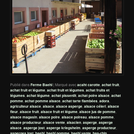
Publié dans
Ferme Baehl
|
Marqué avec
acaht carotte
,
achat fruit
,
achat fruit et légume
,
achat fruit et légumes
,
achat fruits et
légumes
,
achat légume
,
achat pissenlit
,
achat poire alsace
,
achat
pomme
,
achat pomme alsace
,
achat tarte flambées
,
adora
,
agriculteur alsace
,
alsace
,
alsace asperge
,
alsace céleri
,
alsace
fleur
,
alsace fruit
,
alsace fruit et légume
,
alsace jus de pomme
,
alsace magasin
,
alsace poire
,
alsace poireau
,
alsace pomme
,
alsace producteur
,
alsace vente
,
alsacien
,
asperge
,
asperge
alsace
,
asperge jost
,
asperge kriegsheim
,
asperge producteur
,
asperges jost
,
baehl
,
baehl pomme
,
baehl vente
,
bas-rhin
,