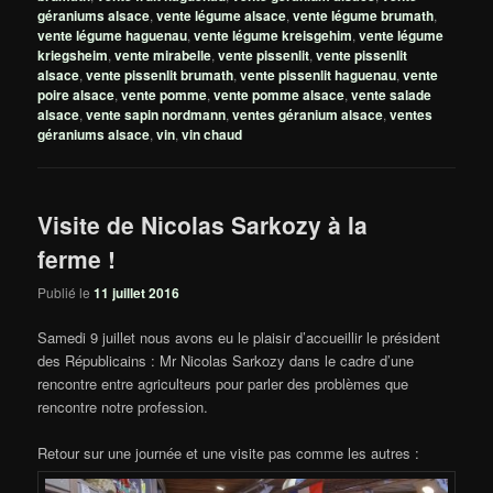
géraniums alsace
,
vente légume alsace
,
vente légume brumath
,
vente légume haguenau
,
vente légume kreisgehim
,
vente légume
kriegsheim
,
vente mirabelle
,
vente pissenlit
,
vente pissenlit
alsace
,
vente pissenlit brumath
,
vente pissenlit haguenau
,
vente
poire alsace
,
vente pomme
,
vente pomme alsace
,
vente salade
alsace
,
vente sapin nordmann
,
ventes géranium alsace
,
ventes
géraniums alsace
,
vin
,
vin chaud
Visite de Nicolas Sarkozy à la
ferme !
Publié le
11 juillet 2016
Samedi 9 juillet nous avons eu le plaisir d’accueillir le président
des Républicains : Mr Nicolas Sarkozy dans le cadre d’une
rencontre entre agriculteurs pour parler des problèmes que
rencontre notre profession.
Retour sur une journée et une visite pas comme les autres :