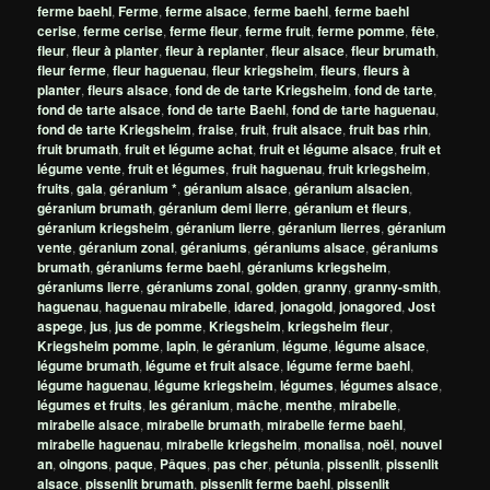
ferme baehl
,
Ferme
,
ferme alsace
,
ferme baehl
,
ferme baehl
cerise
,
ferme cerise
,
ferme fleur
,
ferme fruit
,
ferme pomme
,
fête
,
fleur
,
fleur à planter
,
fleur à replanter
,
fleur alsace
,
fleur brumath
,
fleur ferme
,
fleur haguenau
,
fleur kriegsheim
,
fleurs
,
fleurs à
planter
,
fleurs alsace
,
fond de de tarte Kriegsheim
,
fond de tarte
,
fond de tarte alsace
,
fond de tarte Baehl
,
fond de tarte haguenau
,
fond de tarte Kriegsheim
,
fraise
,
fruit
,
fruit alsace
,
fruit bas rhin
,
fruit brumath
,
fruit et légume achat
,
fruit et légume alsace
,
fruit et
légume vente
,
fruit et légumes
,
fruit haguenau
,
fruit kriegsheim
,
fruits
,
gala
,
géranium *
,
géranium alsace
,
géranium alsacien
,
géranium brumath
,
géranium demi lierre
,
géranium et fleurs
,
géranium kriegsheim
,
géranium lierre
,
géranium lierres
,
géranium
vente
,
géranium zonal
,
géraniums
,
géraniums alsace
,
géraniums
brumath
,
géraniums ferme baehl
,
géraniums kriegsheim
,
géraniums lierre
,
géraniums zonal
,
golden
,
granny
,
granny-smith
,
haguenau
,
haguenau mirabelle
,
idared
,
jonagold
,
jonagored
,
Jost
aspege
,
jus
,
jus de pomme
,
Kriegsheim
,
kriegsheim fleur
,
Kriegsheim pomme
,
lapin
,
le géranium
,
légume
,
légume alsace
,
légume brumath
,
légume et fruit alsace
,
légume ferme baehl
,
légume haguenau
,
légume kriegsheim
,
légumes
,
légumes alsace
,
légumes et fruits
,
les géranium
,
mâche
,
menthe
,
mirabelle
,
mirabelle alsace
,
mirabelle brumath
,
mirabelle ferme baehl
,
mirabelle haguenau
,
mirabelle kriegsheim
,
monalisa
,
noël
,
nouvel
an
,
oingons
,
paque
,
Pâques
,
pas cher
,
pétunia
,
pissenlit
,
pissenlit
alsace
,
pissenlit brumath
,
pissenlit ferme baehl
,
pissenlit