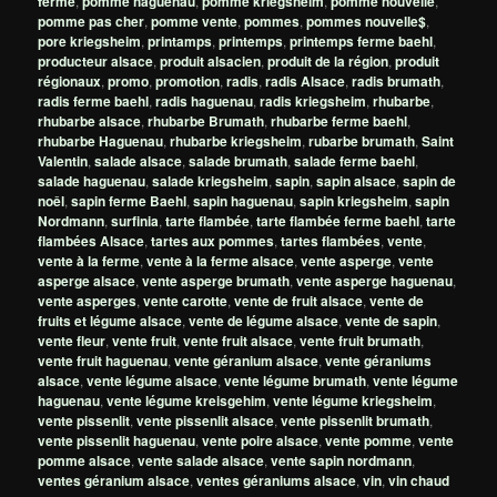
ferme
,
pomme haguenau
,
pomme kriegsheim
,
pomme nouvelle
,
pomme pas cher
,
pomme vente
,
pommes
,
pommes nouvelle$
,
pore kriegsheim
,
printamps
,
printemps
,
printemps ferme baehl
,
producteur alsace
,
produit alsacien
,
produit de la région
,
produit
régionaux
,
promo
,
promotion
,
radis
,
radis Alsace
,
radis brumath
,
radis ferme baehl
,
radis haguenau
,
radis kriegsheim
,
rhubarbe
,
rhubarbe alsace
,
rhubarbe Brumath
,
rhubarbe ferme baehl
,
rhubarbe Haguenau
,
rhubarbe kriegsheim
,
rubarbe brumath
,
Saint
Valentin
,
salade alsace
,
salade brumath
,
salade ferme baehl
,
salade haguenau
,
salade kriegsheim
,
sapin
,
sapin alsace
,
sapin de
noêl
,
sapin ferme Baehl
,
sapin haguenau
,
sapin kriegsheim
,
sapin
Nordmann
,
surfinia
,
tarte flambée
,
tarte flambée ferme baehl
,
tarte
flambées Alsace
,
tartes aux pommes
,
tartes flambées
,
vente
,
vente à la ferme
,
vente à la ferme alsace
,
vente asperge
,
vente
asperge alsace
,
vente asperge brumath
,
vente asperge haguenau
,
vente asperges
,
vente carotte
,
vente de fruit alsace
,
vente de
fruits et légume alsace
,
vente de légume alsace
,
vente de sapin
,
vente fleur
,
vente fruit
,
vente fruit alsace
,
vente fruit brumath
,
vente fruit haguenau
,
vente géranium alsace
,
vente géraniums
alsace
,
vente légume alsace
,
vente légume brumath
,
vente légume
haguenau
,
vente légume kreisgehim
,
vente légume kriegsheim
,
vente pissenlit
,
vente pissenlit alsace
,
vente pissenlit brumath
,
vente pissenlit haguenau
,
vente poire alsace
,
vente pomme
,
vente
pomme alsace
,
vente salade alsace
,
vente sapin nordmann
,
ventes géranium alsace
,
ventes géraniums alsace
,
vin
,
vin chaud