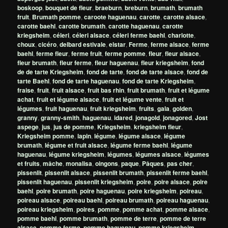
boskoop
,
bouquet de fleur
,
braeburn
,
breburn
,
brumath
,
brumath
fruit
,
Brumath pomme
,
caroote haguenau
,
carotte
,
carotte alsace
,
carotte baehl
,
carotte brumath
,
carotte haguenau
,
carotte
kriegsheim
,
céleri
,
céleri alsace
,
céleri ferme baehl
,
charlotte
,
choux
,
cicéro
,
delbard estivale
,
elstar
,
Ferme
,
ferme alsace
,
ferme
baehl
,
ferme fleur
,
ferme fruit
,
ferme pomme
,
fleur
,
fleur alsace
,
fleur brumath
,
fleur ferme
,
fleur haguenau
,
fleur kriegsheim
,
fond
de de tarte Kriegsheim
,
fond de tarte
,
fond de tarte alsace
,
fond de
tarte Baehl
,
fond de tarte haguenau
,
fond de tarte Kriegsheim
,
fraise
,
fruit
,
fruit alsace
,
fruit bas rhin
,
fruit brumath
,
fruit et légume
achat
,
fruit et légume alsace
,
fruit et légume vente
,
fruit et
légumes
,
fruit haguenau
,
fruit kriegsheim
,
fruits
,
gala
,
golden
,
granny
,
granny-smith
,
haguenau
,
idared
,
jonagold
,
jonagored
,
Jost
aspege
,
jus
,
jus de pomme
,
Kriegsheim
,
kriegsheim fleur
,
Kriegsheim pomme
,
lapin
,
légume
,
légume alsace
,
légume
brumath
,
légume et fruit alsace
,
légume ferme baehl
,
légume
haguenau
,
légume kriegsheim
,
légumes
,
légumes alsace
,
légumes
et fruits
,
mâche
,
monalisa
,
oingons
,
paque
,
Pâques
,
pas cher
,
pissenlit
,
pissenlit alsace
,
pissenlit brumath
,
pissenlit ferme baehl
,
pissenlit haguenau
,
pissenlit kriegsheim
,
poire
,
poire alsace
,
poire
baehl
,
poire brumath
,
poire haguenau
,
poire kriegsheim
,
poireau
,
poireau alsace
,
poireau baehl
,
poireau brumath
,
poireau haguenau
,
poireau kriegsheim
,
poires
,
pomme
,
pomme achat
,
pomme alsace
,
pomme baehl
,
pomme brumath
,
pomme de terre
,
pomme de terre
alsace
,
pomme ferme
,
pomme haguenau
,
pomme kriegsheim
,