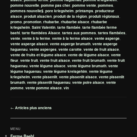
pomme nouvelle
,
pomme pas cher
,
pomme vente
,
pommes
,
pommes nouvelle$
,
pore kriegsheim
,
printamps
,
producteur
alsace
,
produit alsacien
,
produit de la région
,
produit régionaux
,
promo
,
promotion
,
rhubarbe
,
rhubarbe alsace
,
rhubarbe
kriegsheim
,
Saint Valentin
,
tarte flambée
,
tarte flambée ferme
baehl
,
tarte flambées Alsace
,
tartes aux pommes
,
tartes flambées
,
vente
,
vente à la ferme
,
vente à la ferme alsace
,
vente asperge
,
vente asperge alsace
,
vente asperge brumath
,
vente asperge
haguenau
,
vente asperges
,
vente carotte
,
vente de fruit alsace
,
vente de fruits et légume alsace
,
vente de légume alsace
,
vente
fleur
,
vente fruit
,
vente fruit alsace
,
vente fruit brumath
,
vente fruit
haguenau
,
vente légume alsace
,
vente légume brumath
,
vente
légume haguenau
,
vente légume kreisgehim
,
vente légume
kriegsheim
,
vente pissenlit
,
vente pissenlit alsace
,
vente pissenlit
brumath
,
vente pissenlit haguenau
,
vente poire alsace
,
vente
pomme
,
vente pomme alsace
,
vin
Navigation
←
Articles plus anciens
des
articles
MENU
Ferme Baehl