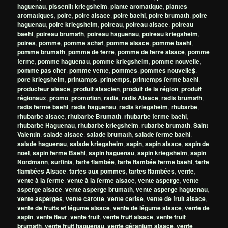
haguenau
,
pissenlit kriegsheim
,
plante aromatique
,
plantes
aromatiques
,
poire
,
poire alsace
,
poire baehl
,
poire brumath
,
poire
haguenau
,
poire kriegsheim
,
poireau
,
poireau alsace
,
poireau
baehl
,
poireau brumath
,
poireau haguenau
,
poireau kriegsheim
,
poires
,
pomme
,
pomme achat
,
pomme alsace
,
pomme baehl
,
pomme brumath
,
pomme de terre
,
pomme de terre alsace
,
pomme
ferme
,
pomme haguenau
,
pomme kriegsheim
,
pomme nouvelle
,
pomme pas cher
,
pomme vente
,
pommes
,
pommes nouvelle$
,
pore kriegsheim
,
printamps
,
printemps
,
printemps ferme baehl
,
producteur alsace
,
produit alsacien
,
produit de la région
,
produit
régionaux
,
promo
,
promotion
,
radis
,
radis Alsace
,
radis brumath
,
radis ferme baehl
,
radis haguenau
,
radis kriegsheim
,
rhubarbe
,
rhubarbe alsace
,
rhubarbe Brumath
,
rhubarbe ferme baehl
,
rhubarbe Haguenau
,
rhubarbe kriegsheim
,
rubarbe brumath
,
Saint
Valentin
,
salade alsace
,
salade brumath
,
salade ferme baehl
,
salade haguenau
,
salade kriegsheim
,
sapin
,
sapin alsace
,
sapin de
noêl
,
sapin ferme Baehl
,
sapin haguenau
,
sapin kriegsheim
,
sapin
Nordmann
,
surfinia
,
tarte flambée
,
tarte flambée ferme baehl
,
tarte
flambées Alsace
,
tartes aux pommes
,
tartes flambées
,
vente
,
vente à la ferme
,
vente à la ferme alsace
,
vente asperge
,
vente
asperge alsace
,
vente asperge brumath
,
vente asperge haguenau
,
vente asperges
,
vente carotte
,
vente cerise
,
vente de fruit alsace
,
vente de fruits et légume alsace
,
vente de légume alsace
,
vente de
sapin
,
vente fleur
,
vente fruit
,
vente fruit alsace
,
vente fruit
brumath
,
vente fruit haguenau
,
vente géranium alsace
,
vente