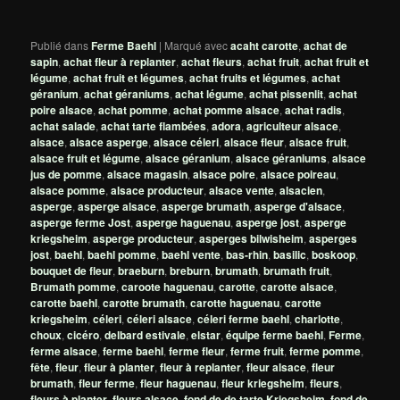
Publié dans
Ferme Baehl
|
Marqué avec
acaht carotte
,
achat de
sapin
,
achat fleur à replanter
,
achat fleurs
,
achat fruit
,
achat fruit et
légume
,
achat fruit et légumes
,
achat fruits et légumes
,
achat
géranium
,
achat géraniums
,
achat légume
,
achat pissenlit
,
achat
poire alsace
,
achat pomme
,
achat pomme alsace
,
achat radis
,
achat salade
,
achat tarte flambées
,
adora
,
agriculteur alsace
,
alsace
,
alsace asperge
,
alsace céleri
,
alsace fleur
,
alsace fruit
,
alsace fruit et légume
,
alsace géranium
,
alsace géraniums
,
alsace
jus de pomme
,
alsace magasin
,
alsace poire
,
alsace poireau
,
alsace pomme
,
alsace producteur
,
alsace vente
,
alsacien
,
asperge
,
asperge alsace
,
asperge brumath
,
asperge d'alsace
,
asperge ferme Jost
,
asperge haguenau
,
asperge jost
,
asperge
kriegsheim
,
asperge producteur
,
asperges bilwisheim
,
asperges
jost
,
baehl
,
baehl pomme
,
baehl vente
,
bas-rhin
,
basilic
,
boskoop
,
bouquet de fleur
,
braeburn
,
breburn
,
brumath
,
brumath fruit
,
Brumath pomme
,
caroote haguenau
,
carotte
,
carotte alsace
,
carotte baehl
,
carotte brumath
,
carotte haguenau
,
carotte
kriegsheim
,
céleri
,
céleri alsace
,
céleri ferme baehl
,
charlotte
,
choux
,
cicéro
,
delbard estivale
,
elstar
,
équipe ferme baehl
,
Ferme
,
ferme alsace
,
ferme baehl
,
ferme fleur
,
ferme fruit
,
ferme pomme
,
fête
,
fleur
,
fleur à planter
,
fleur à replanter
,
fleur alsace
,
fleur
brumath
,
fleur ferme
,
fleur haguenau
,
fleur kriegsheim
,
fleurs
,
fleurs à planter
,
fleurs alsace
,
fond de de tarte Kriegsheim
,
fond de