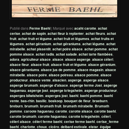
Publié dans
Ferme Baehl
|
Marqué avec
acaht carotte
,
achat
cerise
,
achat de sapin
,
achat fleur à replanter
,
achat fleurs
,
achat
fruit
,
achat fruit et légume
,
achat fruit et légumes
,
achat fruits et
légumes
,
achat géranium
,
achat géraniums
,
achat légume
,
achat
mirabelle
,
achat pissenlit
,
achat poire alsace
,
achat pomme
,
achat
pomme alsace
,
achat radis
,
achat salade
,
achat tarte flambées
,
adora
,
agriculteur alsace
,
alsace
,
alsace asperge
,
alsace céleri
,
alsace fleur
,
alsace fruit
,
alsace fruit et légume
,
alsace géranium
,
alsace géraniums
,
alsace jus de pomme
,
alsace magasin
,
alsace
mirabelle
,
alsace poire
,
alsace poireau
,
alsace pomme
,
alsace
producteur
,
alsace vente
,
alsacien
,
asperge
,
asperge alsace
,
asperge brumath
,
asperge d'alsace
,
asperge ferme Jost
,
asperge
haguenau
,
asperge jost
,
asperge kriegsheim
,
asperge producteur
,
asperges bilwisheim
,
asperges jost
,
baehl
,
baehl pomme
,
baehl
vente
,
bas-rhin
,
basilic
,
boskoop
,
bouquet de fleur
,
braeburn
,
breburn
,
brumath
,
brumath fruit
,
brumath mirabelle
,
Brumath
pomme
,
caroote haguenau
,
carotte
,
carotte alsace
,
carotte baehl
,
carotte brumath
,
carotte haguenau
,
carotte kriegsheim
,
céleri
,
céleri alsace
,
céleri ferme baehl
,
cerise ferme baehl
,
cerise_ferme
baehl
,
charlotte
,
choux
,
cicéro
,
delbard estivale
,
elstar
,
équipe