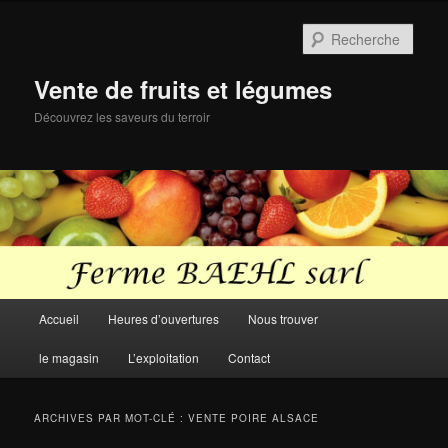
Aller
Aller
au
au
Rech
contenu
contenu
principal
secondaire
Vente de fruits et légumes
Découvrez les saveurs du terroir
Menu
Accueil
Heures d’ouvertures
Nous trouver
principal
le magasin
L’exploitation
Contact
ARCHIVES PAR MOT-CLÉ :
VENTE POIRE ALSACE