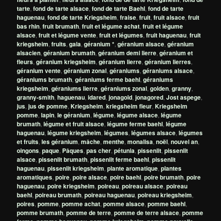
tarte
,
fond de tarte alsace
,
fond de tarte Baehl
,
fond de tarte
haguenau
,
fond de tarte Kriegsheim
,
fraise
,
fruit
,
fruit alsace
,
fruit
bas rhin
,
fruit brumath
,
fruit et légume achat
,
fruit et légume
alsace
,
fruit et légume vente
,
fruit et légumes
,
fruit haguenau
,
fruit
kriegsheim
,
fruits
,
gala
,
géranium *
,
géranium alsace
,
géranium
alsacien
,
géranium brumath
,
géranium demi lierre
,
géranium et
fleurs
,
géranium kriegsheim
,
géranium lierre
,
géranium lierres
,
géranium vente
,
géranium zonal
,
géraniums
,
géraniums alsace
,
géraniums brumath
,
géraniums ferme baehl
,
géraniums
kriegsheim
,
géraniums lierre
,
géraniums zonal
,
golden
,
granny
,
granny-smith
,
haguenau
,
idared
,
jonagold
,
jonagored
,
Jost aspege
,
jus
,
jus de pomme
,
Kriegsheim
,
kriegsheim fleur
,
Kriegsheim
pomme
,
lapin
,
le géranium
,
légume
,
légume alsace
,
légume
brumath
,
légume et fruit alsace
,
légume ferme baehl
,
légume
haguenau
,
légume kriegsheim
,
légumes
,
légumes alsace
,
légumes
et fruits
,
les géranium
,
mâche
,
menthe
,
monalisa
,
noël
,
nouvel an
,
oingons
,
paque
,
Pâques
,
pas cher
,
pétunia
,
pissenlit
,
pissenlit
alsace
,
pissenlit brumath
,
pissenlit ferme baehl
,
pissenlit
haguenau
,
pissenlit kriegsheim
,
plante aromatique
,
plantes
aromatiques
,
poire
,
poire alsace
,
poire baehl
,
poire brumath
,
poire
haguenau
,
poire kriegsheim
,
poireau
,
poireau alsace
,
poireau
baehl
,
poireau brumath
,
poireau haguenau
,
poireau kriegsheim
,
poires
,
pomme
,
pomme achat
,
pomme alsace
,
pomme baehl
,
pomme brumath
,
pomme de terre
,
pomme de terre alsace
,
pomme