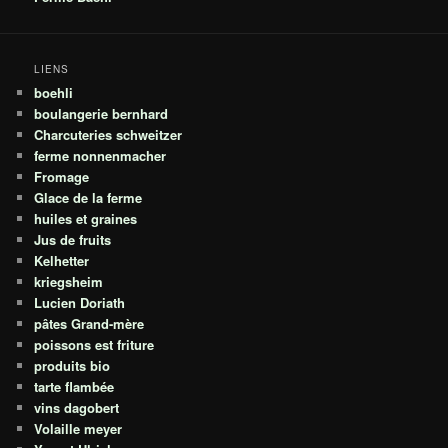
LIENS
boehli
boulangerie bernhard
Charcuteries schweitzer
ferme nonnenmacher
Fromage
Glace de la ferme
huiles et graines
Jus de fruits
Kelhetter
kriegsheim
Lucien Doriath
pâtes Grand-mère
poissons est friture
produits bio
tarte flambée
vins dagobert
Volaille meyer