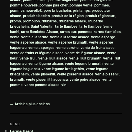
pomme nouvelle
,
pomme pas cher
,
pomme vente
,
pommes
,
pommes nouvelle$
,
pore kriegsheim
,
printamps
,
producteur
alsace
,
produit alsacien
,
produit de la région
,
produit régionaux
,
promo
,
promotion
,
rhubarbe
,
rhubarbe alsace
,
rhubarbe
kriegsheim
,
Saint Valentin
,
tarte flambée
,
tarte flambée ferme
baehl
,
tarte flambées Alsace
,
tartes aux pommes
,
tartes flambées
,
vente
,
vente à la ferme
,
vente à la ferme alsace
,
vente asperge
,
vente asperge alsace
,
vente asperge brumath
,
vente asperge
haguenau
,
vente asperges
,
vente carotte
,
vente de fruit alsace
,
vente de fruits et légume alsace
,
vente de légume alsace
,
vente
fleur
,
vente fruit
,
vente fruit alsace
,
vente fruit brumath
,
vente fruit
haguenau
,
vente légume alsace
,
vente légume brumath
,
vente
légume haguenau
,
vente légume kreisgehim
,
vente légume
kriegsheim
,
vente pissenlit
,
vente pissenlit alsace
,
vente pissenlit
brumath
,
vente pissenlit haguenau
,
vente poire alsace
,
vente
pomme
,
vente pomme alsace
,
vin
Navigation
←
Articles plus anciens
des
articles
MENU
Ferme Baehl