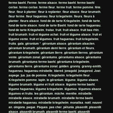
ferme baehl
,
Ferme
,
ferme alsace
,
ferme baehl
,
ferme baehl
cerise
,
ferme cerise
,
ferme fleur
,
ferme fruit
,
ferme pomme
,
fête
,
fleur
,
fleur à planter
,
fleur à replanter
,
fleur alsace
,
fleur brumath
,
fleur ferme
,
fleur haguenau
,
fleur kriegsheim
,
fleurs
,
fleurs à
planter
,
fleurs alsace
,
fond de de tarte Kriegsheim
,
fond de tarte
,
fond de tarte alsace
,
fond de tarte Baehl
,
fond de tarte haguenau
,
fond de tarte Kriegsheim
,
fraise
,
fruit
,
fruit alsace
,
fruit bas rhin
,
fruit brumath
,
fruit et légume achat
,
fruit et légume alsace
,
fruit et
légume vente
,
fruit et légumes
,
fruit haguenau
,
fruit kriegsheim
,
fruits
,
gala
,
géranium *
,
géranium alsace
,
géranium alsacien
,
géranium brumath
,
géranium demi lierre
,
géranium et fleurs
,
géranium kriegsheim
,
géranium lierre
,
géranium lierres
,
géranium
vente
,
géranium zonal
,
géraniums
,
géraniums alsace
,
géraniums
brumath
,
géraniums ferme baehl
,
géraniums kriegsheim
,
géraniums lierre
,
géraniums zonal
,
golden
,
granny
,
granny-smith
,
haguenau
,
haguenau mirabelle
,
idared
,
jonagold
,
jonagored
,
Jost
aspege
,
jus
,
jus de pomme
,
Kriegsheim
,
kriegsheim fleur
,
Kriegsheim pomme
,
lapin
,
le géranium
,
légume
,
légume alsace
,
légume brumath
,
légume et fruit alsace
,
légume ferme baehl
,
légume haguenau
,
légume kriegsheim
,
légumes
,
légumes alsace
,
légumes et fruits
,
les géranium
,
mâche
,
menthe
,
mirabelle
,
mirabelle alsace
,
mirabelle brumath
,
mirabelle ferme baehl
,
mirabelle haguenau
,
mirabelle kriegsheim
,
monalisa
,
noël
,
nouvel
an
,
oingons
,
paque
,
Pâques
,
pas cher
,
pétunia
,
pissenlit
,
pissenlit
alsace
,
pissenlit brumath
,
pissenlit ferme baehl
,
pissenlit