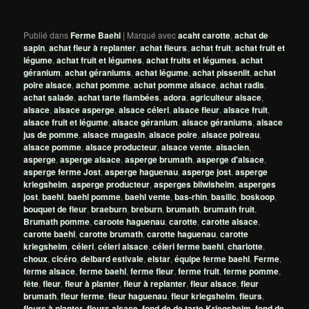
Publié dans
Ferme Baehl
|
Marqué avec
acaht carotte
,
achat de
sapin
,
achat fleur à replanter
,
achat fleurs
,
achat fruit
,
achat fruit et
légume
,
achat fruit et légumes
,
achat fruits et légumes
,
achat
géranium
,
achat géraniums
,
achat légume
,
achat pissenlit
,
achat
poire alsace
,
achat pomme
,
achat pomme alsace
,
achat radis
,
achat salade
,
achat tarte flambées
,
adora
,
agriculteur alsace
,
alsace
,
alsace asperge
,
alsace céleri
,
alsace fleur
,
alsace fruit
,
alsace fruit et légume
,
alsace géranium
,
alsace géraniums
,
alsace
jus de pomme
,
alsace magasin
,
alsace poire
,
alsace poireau
,
alsace pomme
,
alsace producteur
,
alsace vente
,
alsacien
,
asperge
,
asperge alsace
,
asperge brumath
,
asperge d'alsace
,
asperge ferme Jost
,
asperge haguenau
,
asperge jost
,
asperge
kriegsheim
,
asperge producteur
,
asperges bilwisheim
,
asperges
jost
,
baehl
,
baehl pomme
,
baehl vente
,
bas-rhin
,
basilic
,
boskoop
,
bouquet de fleur
,
braeburn
,
breburn
,
brumath
,
brumath fruit
,
Brumath pomme
,
caroote haguenau
,
carotte
,
carotte alsace
,
carotte baehl
,
carotte brumath
,
carotte haguenau
,
carotte
kriegsheim
,
céleri
,
céleri alsace
,
céleri ferme baehl
,
charlotte
,
choux
,
cicéro
,
delbard estivale
,
elstar
,
équipe ferme baehl
,
Ferme
,
ferme alsace
,
ferme baehl
,
ferme fleur
,
ferme fruit
,
ferme pomme
,
fête
,
fleur
,
fleur à planter
,
fleur à replanter
,
fleur alsace
,
fleur
brumath
,
fleur ferme
,
fleur haguenau
,
fleur kriegsheim
,
fleurs
,
fleurs à planter
,
fleurs alsace
,
fond de de tarte Kriegsheim
,
fond de