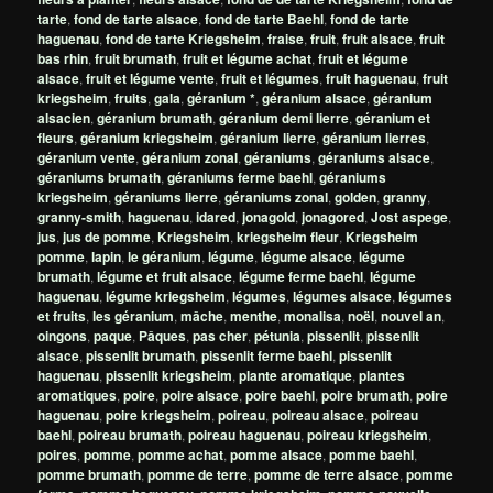
tarte
,
fond de tarte alsace
,
fond de tarte Baehl
,
fond de tarte
haguenau
,
fond de tarte Kriegsheim
,
fraise
,
fruit
,
fruit alsace
,
fruit
bas rhin
,
fruit brumath
,
fruit et légume achat
,
fruit et légume
alsace
,
fruit et légume vente
,
fruit et légumes
,
fruit haguenau
,
fruit
kriegsheim
,
fruits
,
gala
,
géranium *
,
géranium alsace
,
géranium
alsacien
,
géranium brumath
,
géranium demi lierre
,
géranium et
fleurs
,
géranium kriegsheim
,
géranium lierre
,
géranium lierres
,
géranium vente
,
géranium zonal
,
géraniums
,
géraniums alsace
,
géraniums brumath
,
géraniums ferme baehl
,
géraniums
kriegsheim
,
géraniums lierre
,
géraniums zonal
,
golden
,
granny
,
granny-smith
,
haguenau
,
idared
,
jonagold
,
jonagored
,
Jost aspege
,
jus
,
jus de pomme
,
Kriegsheim
,
kriegsheim fleur
,
Kriegsheim
pomme
,
lapin
,
le géranium
,
légume
,
légume alsace
,
légume
brumath
,
légume et fruit alsace
,
légume ferme baehl
,
légume
haguenau
,
légume kriegsheim
,
légumes
,
légumes alsace
,
légumes
et fruits
,
les géranium
,
mâche
,
menthe
,
monalisa
,
noël
,
nouvel an
,
oingons
,
paque
,
Pâques
,
pas cher
,
pétunia
,
pissenlit
,
pissenlit
alsace
,
pissenlit brumath
,
pissenlit ferme baehl
,
pissenlit
haguenau
,
pissenlit kriegsheim
,
plante aromatique
,
plantes
aromatiques
,
poire
,
poire alsace
,
poire baehl
,
poire brumath
,
poire
haguenau
,
poire kriegsheim
,
poireau
,
poireau alsace
,
poireau
baehl
,
poireau brumath
,
poireau haguenau
,
poireau kriegsheim
,
poires
,
pomme
,
pomme achat
,
pomme alsace
,
pomme baehl
,
pomme brumath
,
pomme de terre
,
pomme de terre alsace
,
pomme