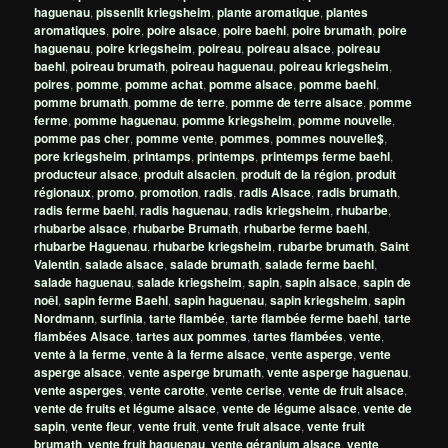
haguenau
,
pissenlit kriegsheim
,
plante aromatique
,
plantes
aromatiques
,
poire
,
poire alsace
,
poire baehl
,
poire brumath
,
poire
haguenau
,
poire kriegsheim
,
poireau
,
poireau alsace
,
poireau
baehl
,
poireau brumath
,
poireau haguenau
,
poireau kriegsheim
,
poires
,
pomme
,
pomme achat
,
pomme alsace
,
pomme baehl
,
pomme brumath
,
pomme de terre
,
pomme de terre alsace
,
pomme
ferme
,
pomme haguenau
,
pomme kriegsheim
,
pomme nouvelle
,
pomme pas cher
,
pomme vente
,
pommes
,
pommes nouvelle$
,
pore kriegsheim
,
printamps
,
printemps
,
printemps ferme baehl
,
producteur alsace
,
produit alsacien
,
produit de la région
,
produit
régionaux
,
promo
,
promotion
,
radis
,
radis Alsace
,
radis brumath
,
radis ferme baehl
,
radis haguenau
,
radis kriegsheim
,
rhubarbe
,
rhubarbe alsace
,
rhubarbe Brumath
,
rhubarbe ferme baehl
,
rhubarbe Haguenau
,
rhubarbe kriegsheim
,
rubarbe brumath
,
Saint
Valentin
,
salade alsace
,
salade brumath
,
salade ferme baehl
,
salade haguenau
,
salade kriegsheim
,
sapin
,
sapin alsace
,
sapin de
noêl
,
sapin ferme Baehl
,
sapin haguenau
,
sapin kriegsheim
,
sapin
Nordmann
,
surfinia
,
tarte flambée
,
tarte flambée ferme baehl
,
tarte
flambées Alsace
,
tartes aux pommes
,
tartes flambées
,
vente
,
vente à la ferme
,
vente à la ferme alsace
,
vente asperge
,
vente
asperge alsace
,
vente asperge brumath
,
vente asperge haguenau
,
vente asperges
,
vente carotte
,
vente cerise
,
vente de fruit alsace
,
vente de fruits et légume alsace
,
vente de légume alsace
,
vente de
sapin
,
vente fleur
,
vente fruit
,
vente fruit alsace
,
vente fruit
brumath
,
vente fruit haguenau
,
vente géranium alsace
,
vente