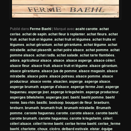
Publié dans
Ferme Baehl
|
Marqué avec
acaht carotte
,
achat
cerise
,
achat de sapin
,
achat fleur à replanter
,
achat fleurs
,
achat
fruit
,
achat fruit et légume
,
achat fruit et légumes
,
achat fruits et
légumes
,
achat géranium
,
achat géraniums
,
achat légume
,
achat
mirabelle
,
achat pissenlit
,
achat poire alsace
,
achat pomme
,
achat
pomme alsace
,
achat radis
,
achat salade
,
achat tarte flambées
,
adora
,
agriculteur alsace
,
alsace
,
alsace asperge
,
alsace céleri
,
alsace fleur
,
alsace fruit
,
alsace fruit et légume
,
alsace géranium
,
alsace géraniums
,
alsace jus de pomme
,
alsace magasin
,
alsace
mirabelle
,
alsace poire
,
alsace poireau
,
alsace pomme
,
alsace
producteur
,
alsace vente
,
alsacien
,
asperge
,
asperge alsace
,
asperge brumath
,
asperge d'alsace
,
asperge ferme Jost
,
asperge
haguenau
,
asperge jost
,
asperge kriegsheim
,
asperge producteur
,
asperges bilwisheim
,
asperges jost
,
baehl
,
baehl pomme
,
baehl
vente
,
bas-rhin
,
basilic
,
boskoop
,
bouquet de fleur
,
braeburn
,
breburn
,
brumath
,
brumath fruit
,
brumath mirabelle
,
Brumath
pomme
,
caroote haguenau
,
carotte
,
carotte alsace
,
carotte baehl
,
carotte brumath
,
carotte haguenau
,
carotte kriegsheim
,
céleri
,
céleri alsace
,
céleri ferme baehl
,
cerise ferme baehl
,
cerise_ferme
baehl
,
charlotte
,
choux
,
cicéro
,
delbard estivale
,
elstar
,
équipe