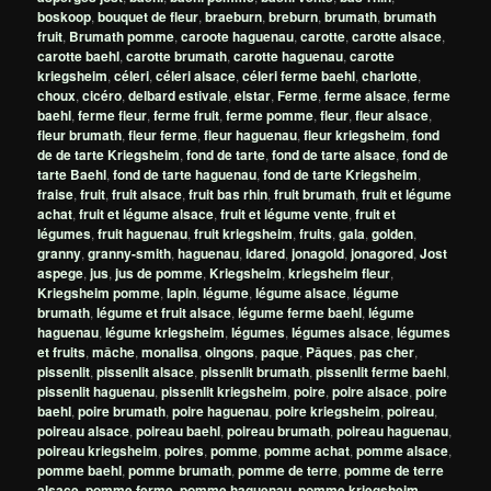
boskoop
,
bouquet de fleur
,
braeburn
,
breburn
,
brumath
,
brumath
fruit
,
Brumath pomme
,
caroote haguenau
,
carotte
,
carotte alsace
,
carotte baehl
,
carotte brumath
,
carotte haguenau
,
carotte
kriegsheim
,
céleri
,
céleri alsace
,
céleri ferme baehl
,
charlotte
,
choux
,
cicéro
,
delbard estivale
,
elstar
,
Ferme
,
ferme alsace
,
ferme
baehl
,
ferme fleur
,
ferme fruit
,
ferme pomme
,
fleur
,
fleur alsace
,
fleur brumath
,
fleur ferme
,
fleur haguenau
,
fleur kriegsheim
,
fond
de de tarte Kriegsheim
,
fond de tarte
,
fond de tarte alsace
,
fond de
tarte Baehl
,
fond de tarte haguenau
,
fond de tarte Kriegsheim
,
fraise
,
fruit
,
fruit alsace
,
fruit bas rhin
,
fruit brumath
,
fruit et légume
achat
,
fruit et légume alsace
,
fruit et légume vente
,
fruit et
légumes
,
fruit haguenau
,
fruit kriegsheim
,
fruits
,
gala
,
golden
,
granny
,
granny-smith
,
haguenau
,
idared
,
jonagold
,
jonagored
,
Jost
aspege
,
jus
,
jus de pomme
,
Kriegsheim
,
kriegsheim fleur
,
Kriegsheim pomme
,
lapin
,
légume
,
légume alsace
,
légume
brumath
,
légume et fruit alsace
,
légume ferme baehl
,
légume
haguenau
,
légume kriegsheim
,
légumes
,
légumes alsace
,
légumes
et fruits
,
mâche
,
monalisa
,
oingons
,
paque
,
Pâques
,
pas cher
,
pissenlit
,
pissenlit alsace
,
pissenlit brumath
,
pissenlit ferme baehl
,
pissenlit haguenau
,
pissenlit kriegsheim
,
poire
,
poire alsace
,
poire
baehl
,
poire brumath
,
poire haguenau
,
poire kriegsheim
,
poireau
,
poireau alsace
,
poireau baehl
,
poireau brumath
,
poireau haguenau
,
poireau kriegsheim
,
poires
,
pomme
,
pomme achat
,
pomme alsace
,
pomme baehl
,
pomme brumath
,
pomme de terre
,
pomme de terre
alsace
,
pomme ferme
,
pomme haguenau
,
pomme kriegsheim
,