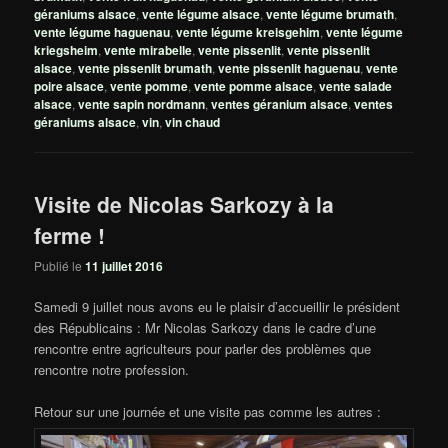
géraniums alsace
,
vente légume alsace
,
vente légume brumath
,
vente légume haguenau
,
vente légume kreisgehim
,
vente légume
kriegsheim
,
vente mirabelle
,
vente pissenlit
,
vente pissenlit
alsace
,
vente pissenlit brumath
,
vente pissenlit haguenau
,
vente
poire alsace
,
vente pomme
,
vente pomme alsace
,
vente salade
alsace
,
vente sapin nordmann
,
ventes géranium alsace
,
ventes
géraniums alsace
,
vin
,
vin chaud
Visite de Nicolas Sarkozy à la
ferme !
Publié le
11 juillet 2016
Samedi 9 juillet nous avons eu le plaisir d’accueillir le président
des Républicains : Mr Nicolas Sarkozy dans le cadre d’une
rencontre entre agriculteurs pour parler des problèmes que
rencontre notre profession.
Retour sur une journée et une visite pas comme les autres :