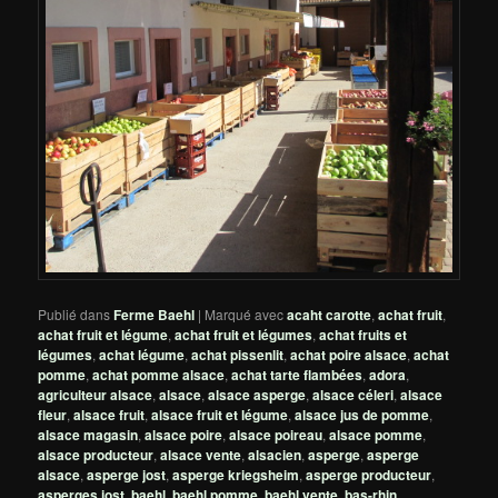
Publié dans
Ferme Baehl
|
Marqué avec
acaht carotte
,
achat fruit
,
achat fruit et légume
,
achat fruit et légumes
,
achat fruits et
légumes
,
achat légume
,
achat pissenlit
,
achat poire alsace
,
achat
pomme
,
achat pomme alsace
,
achat tarte flambées
,
adora
,
agriculteur alsace
,
alsace
,
alsace asperge
,
alsace céleri
,
alsace
fleur
,
alsace fruit
,
alsace fruit et légume
,
alsace jus de pomme
,
alsace magasin
,
alsace poire
,
alsace poireau
,
alsace pomme
,
alsace producteur
,
alsace vente
,
alsacien
,
asperge
,
asperge
alsace
,
asperge jost
,
asperge kriegsheim
,
asperge producteur
,
asperges jost
,
baehl
,
baehl pomme
,
baehl vente
,
bas-rhin
,