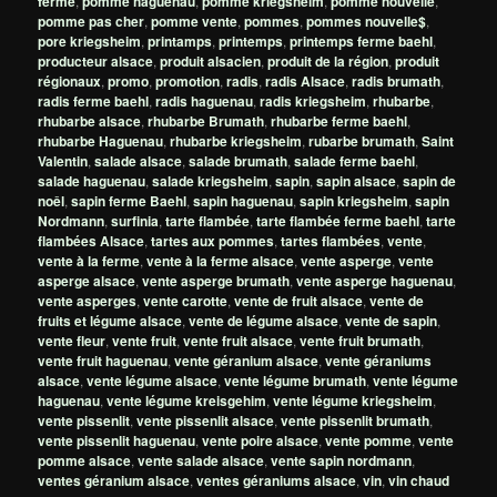
ferme
,
pomme haguenau
,
pomme kriegsheim
,
pomme nouvelle
,
pomme pas cher
,
pomme vente
,
pommes
,
pommes nouvelle$
,
pore kriegsheim
,
printamps
,
printemps
,
printemps ferme baehl
,
producteur alsace
,
produit alsacien
,
produit de la région
,
produit
régionaux
,
promo
,
promotion
,
radis
,
radis Alsace
,
radis brumath
,
radis ferme baehl
,
radis haguenau
,
radis kriegsheim
,
rhubarbe
,
rhubarbe alsace
,
rhubarbe Brumath
,
rhubarbe ferme baehl
,
rhubarbe Haguenau
,
rhubarbe kriegsheim
,
rubarbe brumath
,
Saint
Valentin
,
salade alsace
,
salade brumath
,
salade ferme baehl
,
salade haguenau
,
salade kriegsheim
,
sapin
,
sapin alsace
,
sapin de
noêl
,
sapin ferme Baehl
,
sapin haguenau
,
sapin kriegsheim
,
sapin
Nordmann
,
surfinia
,
tarte flambée
,
tarte flambée ferme baehl
,
tarte
flambées Alsace
,
tartes aux pommes
,
tartes flambées
,
vente
,
vente à la ferme
,
vente à la ferme alsace
,
vente asperge
,
vente
asperge alsace
,
vente asperge brumath
,
vente asperge haguenau
,
vente asperges
,
vente carotte
,
vente de fruit alsace
,
vente de
fruits et légume alsace
,
vente de légume alsace
,
vente de sapin
,
vente fleur
,
vente fruit
,
vente fruit alsace
,
vente fruit brumath
,
vente fruit haguenau
,
vente géranium alsace
,
vente géraniums
alsace
,
vente légume alsace
,
vente légume brumath
,
vente légume
haguenau
,
vente légume kreisgehim
,
vente légume kriegsheim
,
vente pissenlit
,
vente pissenlit alsace
,
vente pissenlit brumath
,
vente pissenlit haguenau
,
vente poire alsace
,
vente pomme
,
vente
pomme alsace
,
vente salade alsace
,
vente sapin nordmann
,
ventes géranium alsace
,
ventes géraniums alsace
,
vin
,
vin chaud