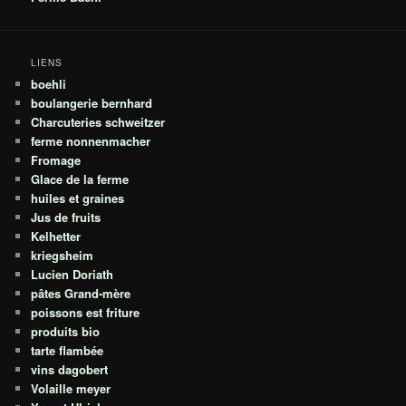
LIENS
boehli
boulangerie bernhard
Charcuteries schweitzer
ferme nonnenmacher
Fromage
Glace de la ferme
huiles et graines
Jus de fruits
Kelhetter
kriegsheim
Lucien Doriath
pâtes Grand-mère
poissons est friture
produits bio
tarte flambée
vins dagobert
Volaille meyer