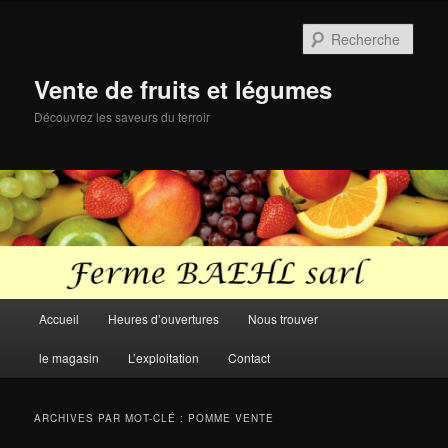
Aller
Aller
au
au
Rech
contenu
contenu
principal
secondaire
Vente de fruits et légumes
Découvrez les saveurs du terroir
Menu
Accueil
Heures d’ouvertures
Nous trouver
principal
le magasin
L’exploitation
Contact
ARCHIVES PAR MOT-CLÉ :
POMME VENTE