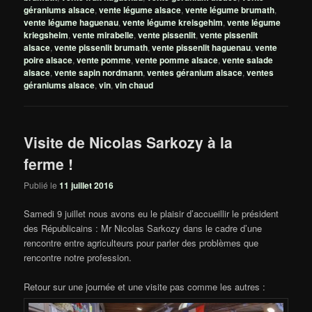
géraniums alsace
,
vente légume alsace
,
vente légume brumath
,
vente légume haguenau
,
vente légume kreisgehim
,
vente légume
kriegsheim
,
vente mirabelle
,
vente pissenlit
,
vente pissenlit
alsace
,
vente pissenlit brumath
,
vente pissenlit haguenau
,
vente
poire alsace
,
vente pomme
,
vente pomme alsace
,
vente salade
alsace
,
vente sapin nordmann
,
ventes géranium alsace
,
ventes
géraniums alsace
,
vin
,
vin chaud
Visite de Nicolas Sarkozy à la
ferme !
Publié le
11 juillet 2016
Samedi 9 juillet nous avons eu le plaisir d’accueillir le président
des Républicains : Mr Nicolas Sarkozy dans le cadre d’une
rencontre entre agriculteurs pour parler des problèmes que
rencontre notre profession.
Retour sur une journée et une visite pas comme les autres :