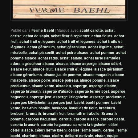
Publié dans
Ferme Baehl
|
Marqué avec
acaht carotte
,
achat
cerise
,
achat de sapin
,
achat fleur à replanter
,
achat fleurs
,
achat
fruit
,
achat fruit et légume
,
achat fruit et légumes
,
achat fruits et
légumes
,
achat géranium
,
achat géraniums
,
achat légume
,
achat
mirabelle
,
achat pissenlit
,
achat poire alsace
,
achat pomme
,
achat
pomme alsace
,
achat radis
,
achat salade
,
achat tarte flambées
,
adora
,
agriculteur alsace
,
alsace
,
alsace asperge
,
alsace céleri
,
alsace fleur
,
alsace fruit
,
alsace fruit et légume
,
alsace géranium
,
alsace géraniums
,
alsace jus de pomme
,
alsace magasin
,
alsace
mirabelle
,
alsace poire
,
alsace poireau
,
alsace pomme
,
alsace
producteur
,
alsace vente
,
alsacien
,
asperge
,
asperge alsace
,
asperge brumath
,
asperge d'alsace
,
asperge ferme Jost
,
asperge
haguenau
,
asperge jost
,
asperge kriegsheim
,
asperge producteur
,
asperges bilwisheim
,
asperges jost
,
baehl
,
baehl pomme
,
baehl
vente
,
bas-rhin
,
basilic
,
boskoop
,
bouquet de fleur
,
braeburn
,
breburn
,
brumath
,
brumath fruit
,
brumath mirabelle
,
Brumath
pomme
,
caroote haguenau
,
carotte
,
carotte alsace
,
carotte baehl
,
carotte brumath
,
carotte haguenau
,
carotte kriegsheim
,
céleri
,
céleri alsace
,
céleri ferme baehl
,
cerise ferme baehl
,
cerise_ferme
baehl
,
charlotte
,
choux
,
cicéro
,
delbard estivale
,
elstar
,
équipe