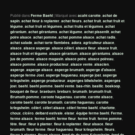
Publié dans
Ferme Baehl
|
Marqué avec
acaht carotte
,
achat de
sapin
,
achat fleur à replanter
,
achat fleurs
,
achat fruit
,
achat fruit et
légume
,
achat fruit et légumes
,
achat fruits et légumes
,
achat
géranium
,
achat géraniums
,
achat légume
,
achat pissenlit
,
achat
poire alsace
,
achat pomme
,
achat pomme alsace
,
achat radis
,
achat salade
,
achat tarte flambées
,
adora
,
agriculteur alsace
,
alsace
,
alsace asperge
,
alsace céleri
,
alsace fleur
,
alsace fruit
,
alsace fruit et légume
,
alsace géranium
,
alsace géraniums
,
alsace
jus de pomme
,
alsace magasin
,
alsace poire
,
alsace poireau
,
alsace pomme
,
alsace producteur
,
alsace vente
,
alsacien
,
asperge
,
asperge alsace
,
asperge brumath
,
asperge d'alsace
,
asperge ferme Jost
,
asperge haguenau
,
asperge jost
,
asperge
kriegsheim
,
asperge producteur
,
asperges bilwisheim
,
asperges
jost
,
baehl
,
baehl pomme
,
baehl vente
,
bas-rhin
,
basilic
,
boskoop
,
bouquet de fleur
,
braeburn
,
breburn
,
brumath
,
brumath fruit
,
Brumath pomme
,
caroote haguenau
,
carotte
,
carotte alsace
,
carotte baehl
,
carotte brumath
,
carotte haguenau
,
carotte
kriegsheim
,
céleri
,
céleri alsace
,
céleri ferme baehl
,
charlotte
,
choux
,
cicéro
,
delbard estivale
,
elstar
,
équipe ferme baehl
,
Ferme
,
ferme alsace
,
ferme baehl
,
ferme fleur
,
ferme fruit
,
ferme pomme
,
fête
,
fleur
,
fleur à planter
,
fleur à replanter
,
fleur alsace
,
fleur
brumath
,
fleur ferme
,
fleur haguenau
,
fleur kriegsheim
,
fleurs
,
fleurs à planter
,
fleurs alsace
,
fond de de tarte Kriegsheim
,
fond de