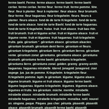
ferme baehl
,
Ferme
,
ferme alsace
,
ferme baehl
,
ferme baehl
cerise
,
ferme cerise
,
ferme fleur
,
ferme fruit
,
ferme pomme
,
fête
,
fleur
,
fleur à planter
,
fleur à replanter
,
fleur alsace
,
fleur brumath
,
fleur ferme
,
fleur haguenau
,
fleur kriegsheim
,
fleurs
,
fleurs à
planter
,
fleurs alsace
,
fond de de tarte Kriegsheim
,
fond de tarte
,
fond de tarte alsace
,
fond de tarte Baehl
,
fond de tarte haguenau
,
fond de tarte Kriegsheim
,
fraise
,
fruit
,
fruit alsace
,
fruit bas rhin
,
fruit brumath
,
fruit et légume achat
,
fruit et légume alsace
,
fruit et
légume vente
,
fruit et légumes
,
fruit haguenau
,
fruit kriegsheim
,
fruits
,
gala
,
géranium *
,
géranium alsace
,
géranium alsacien
,
géranium brumath
,
géranium demi lierre
,
géranium et fleurs
,
géranium kriegsheim
,
géranium lierre
,
géranium lierres
,
géranium
vente
,
géranium zonal
,
géraniums
,
géraniums alsace
,
géraniums
brumath
,
géraniums ferme baehl
,
géraniums kriegsheim
,
géraniums lierre
,
géraniums zonal
,
golden
,
granny
,
granny-smith
,
haguenau
,
haguenau mirabelle
,
idared
,
jonagold
,
jonagored
,
Jost
aspege
,
jus
,
jus de pomme
,
Kriegsheim
,
kriegsheim fleur
,
Kriegsheim pomme
,
lapin
,
le géranium
,
légume
,
légume alsace
,
légume brumath
,
légume et fruit alsace
,
légume ferme baehl
,
légume haguenau
,
légume kriegsheim
,
légumes
,
légumes alsace
,
légumes et fruits
,
les géranium
,
mâche
,
menthe
,
mirabelle
,
mirabelle alsace
,
mirabelle brumath
,
mirabelle ferme baehl
,
mirabelle haguenau
,
mirabelle kriegsheim
,
monalisa
,
noël
,
nouvel
an
,
oingons
,
paque
,
Pâques
,
pas cher
,
pétunia
,
pissenlit
,
pissenlit
alsace
,
pissenlit brumath
,
pissenlit ferme baehl
,
pissenlit