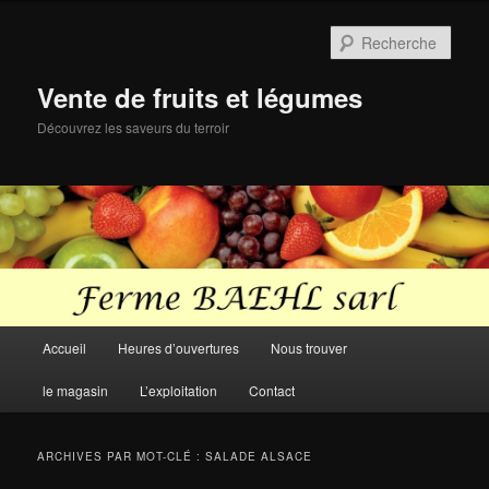
Aller
Aller
au
au
Rech
contenu
contenu
principal
secondaire
Vente de fruits et légumes
Découvrez les saveurs du terroir
Menu
Accueil
Heures d’ouvertures
Nous trouver
principal
le magasin
L’exploitation
Contact
ARCHIVES PAR MOT-CLÉ :
SALADE ALSACE