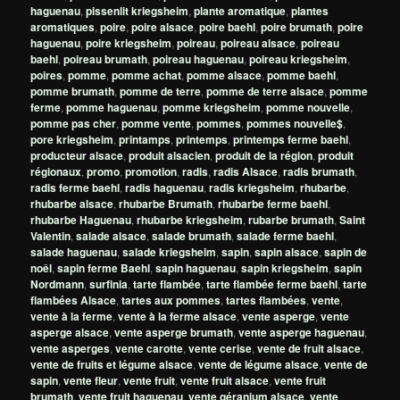
haguenau
,
pissenlit kriegsheim
,
plante aromatique
,
plantes
aromatiques
,
poire
,
poire alsace
,
poire baehl
,
poire brumath
,
poire
haguenau
,
poire kriegsheim
,
poireau
,
poireau alsace
,
poireau
baehl
,
poireau brumath
,
poireau haguenau
,
poireau kriegsheim
,
poires
,
pomme
,
pomme achat
,
pomme alsace
,
pomme baehl
,
pomme brumath
,
pomme de terre
,
pomme de terre alsace
,
pomme
ferme
,
pomme haguenau
,
pomme kriegsheim
,
pomme nouvelle
,
pomme pas cher
,
pomme vente
,
pommes
,
pommes nouvelle$
,
pore kriegsheim
,
printamps
,
printemps
,
printemps ferme baehl
,
producteur alsace
,
produit alsacien
,
produit de la région
,
produit
régionaux
,
promo
,
promotion
,
radis
,
radis Alsace
,
radis brumath
,
radis ferme baehl
,
radis haguenau
,
radis kriegsheim
,
rhubarbe
,
rhubarbe alsace
,
rhubarbe Brumath
,
rhubarbe ferme baehl
,
rhubarbe Haguenau
,
rhubarbe kriegsheim
,
rubarbe brumath
,
Saint
Valentin
,
salade alsace
,
salade brumath
,
salade ferme baehl
,
salade haguenau
,
salade kriegsheim
,
sapin
,
sapin alsace
,
sapin de
noêl
,
sapin ferme Baehl
,
sapin haguenau
,
sapin kriegsheim
,
sapin
Nordmann
,
surfinia
,
tarte flambée
,
tarte flambée ferme baehl
,
tarte
flambées Alsace
,
tartes aux pommes
,
tartes flambées
,
vente
,
vente à la ferme
,
vente à la ferme alsace
,
vente asperge
,
vente
asperge alsace
,
vente asperge brumath
,
vente asperge haguenau
,
vente asperges
,
vente carotte
,
vente cerise
,
vente de fruit alsace
,
vente de fruits et légume alsace
,
vente de légume alsace
,
vente de
sapin
,
vente fleur
,
vente fruit
,
vente fruit alsace
,
vente fruit
brumath
,
vente fruit haguenau
,
vente géranium alsace
,
vente