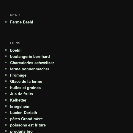
MENU
Ferme Baehl
LIENS
boehli
boulangerie bernhard
Charcuteries schweitzer
ferme nonnenmacher
Fromage
Glace de la ferme
huiles et graines
Jus de fruits
Kelhetter
kriegsheim
Lucien Doriath
pâtes Grand-mère
poissons est friture
produits bio