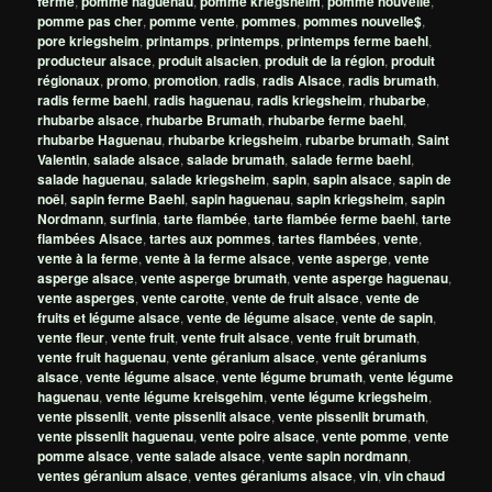
ferme
,
pomme haguenau
,
pomme kriegsheim
,
pomme nouvelle
,
pomme pas cher
,
pomme vente
,
pommes
,
pommes nouvelle$
,
pore kriegsheim
,
printamps
,
printemps
,
printemps ferme baehl
,
producteur alsace
,
produit alsacien
,
produit de la région
,
produit
régionaux
,
promo
,
promotion
,
radis
,
radis Alsace
,
radis brumath
,
radis ferme baehl
,
radis haguenau
,
radis kriegsheim
,
rhubarbe
,
rhubarbe alsace
,
rhubarbe Brumath
,
rhubarbe ferme baehl
,
rhubarbe Haguenau
,
rhubarbe kriegsheim
,
rubarbe brumath
,
Saint
Valentin
,
salade alsace
,
salade brumath
,
salade ferme baehl
,
salade haguenau
,
salade kriegsheim
,
sapin
,
sapin alsace
,
sapin de
noêl
,
sapin ferme Baehl
,
sapin haguenau
,
sapin kriegsheim
,
sapin
Nordmann
,
surfinia
,
tarte flambée
,
tarte flambée ferme baehl
,
tarte
flambées Alsace
,
tartes aux pommes
,
tartes flambées
,
vente
,
vente à la ferme
,
vente à la ferme alsace
,
vente asperge
,
vente
asperge alsace
,
vente asperge brumath
,
vente asperge haguenau
,
vente asperges
,
vente carotte
,
vente de fruit alsace
,
vente de
fruits et légume alsace
,
vente de légume alsace
,
vente de sapin
,
vente fleur
,
vente fruit
,
vente fruit alsace
,
vente fruit brumath
,
vente fruit haguenau
,
vente géranium alsace
,
vente géraniums
alsace
,
vente légume alsace
,
vente légume brumath
,
vente légume
haguenau
,
vente légume kreisgehim
,
vente légume kriegsheim
,
vente pissenlit
,
vente pissenlit alsace
,
vente pissenlit brumath
,
vente pissenlit haguenau
,
vente poire alsace
,
vente pomme
,
vente
pomme alsace
,
vente salade alsace
,
vente sapin nordmann
,
ventes géranium alsace
,
ventes géraniums alsace
,
vin
,
vin chaud