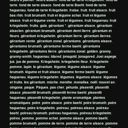
tarte
,
fond de tarte alsace
,
fond de tarte Baehl
,
fond de tarte
haguenau
,
fond de tarte Kriegsheim
,
fraise
,
fruit
,
fruit alsace
,
fruit
bas rhin
,
fruit brumath
,
fruit et légume achat
,
fruit et légume
alsace
,
fruit et légume vente
,
fruit et légumes
,
fruit haguenau
,
fruit
kriegsheim
,
fruits
,
gala
,
géranium *
,
géranium alsace
,
géranium
alsacien
,
géranium brumath
,
géranium demi lierre
,
géranium et
fleurs
,
géranium kriegsheim
,
géranium lierre
,
géranium lierres
,
géranium vente
,
géranium zonal
,
géraniums
,
géraniums alsace
,
géraniums brumath
,
géraniums ferme baehl
,
géraniums
kriegsheim
,
géraniums lierre
,
géraniums zonal
,
golden
,
granny
,
granny-smith
,
haguenau
,
idared
,
jonagold
,
jonagored
,
Jost aspege
,
jus
,
jus de pomme
,
Kriegsheim
,
kriegsheim fleur
,
Kriegsheim
pomme
,
lapin
,
le géranium
,
légume
,
légume alsace
,
légume
brumath
,
légume et fruit alsace
,
légume ferme baehl
,
légume
haguenau
,
légume kriegsheim
,
légumes
,
légumes alsace
,
légumes
et fruits
,
les géranium
,
mâche
,
menthe
,
monalisa
,
noël
,
nouvel an
,
oingons
,
paque
,
Pâques
,
pas cher
,
pétunia
,
pissenlit
,
pissenlit
alsace
,
pissenlit brumath
,
pissenlit ferme baehl
,
pissenlit
haguenau
,
pissenlit kriegsheim
,
plante aromatique
,
plantes
aromatiques
,
poire
,
poire alsace
,
poire baehl
,
poire brumath
,
poire
haguenau
,
poire kriegsheim
,
poireau
,
poireau alsace
,
poireau
baehl
,
poireau brumath
,
poireau haguenau
,
poireau kriegsheim
,
poires
,
pomme
,
pomme achat
,
pomme alsace
,
pomme baehl
,
pomme brumath
,
pomme de terre
,
pomme de terre alsace
,
pomme