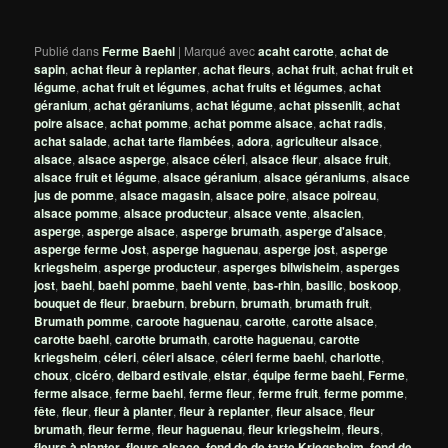
Publié dans
Ferme Baehl
|
Marqué avec
acaht carotte
,
achat de
sapin
,
achat fleur à replanter
,
achat fleurs
,
achat fruit
,
achat fruit et
légume
,
achat fruit et légumes
,
achat fruits et légumes
,
achat
géranium
,
achat géraniums
,
achat légume
,
achat pissenlit
,
achat
poire alsace
,
achat pomme
,
achat pomme alsace
,
achat radis
,
achat salade
,
achat tarte flambées
,
adora
,
agriculteur alsace
,
alsace
,
alsace asperge
,
alsace céleri
,
alsace fleur
,
alsace fruit
,
alsace fruit et légume
,
alsace géranium
,
alsace géraniums
,
alsace
jus de pomme
,
alsace magasin
,
alsace poire
,
alsace poireau
,
alsace pomme
,
alsace producteur
,
alsace vente
,
alsacien
,
asperge
,
asperge alsace
,
asperge brumath
,
asperge d'alsace
,
asperge ferme Jost
,
asperge haguenau
,
asperge jost
,
asperge
kriegsheim
,
asperge producteur
,
asperges bilwisheim
,
asperges
jost
,
baehl
,
baehl pomme
,
baehl vente
,
bas-rhin
,
basilic
,
boskoop
,
bouquet de fleur
,
braeburn
,
breburn
,
brumath
,
brumath fruit
,
Brumath pomme
,
caroote haguenau
,
carotte
,
carotte alsace
,
carotte baehl
,
carotte brumath
,
carotte haguenau
,
carotte
kriegsheim
,
céleri
,
céleri alsace
,
céleri ferme baehl
,
charlotte
,
choux
,
cicéro
,
delbard estivale
,
elstar
,
équipe ferme baehl
,
Ferme
,
ferme alsace
,
ferme baehl
,
ferme fleur
,
ferme fruit
,
ferme pomme
,
fête
,
fleur
,
fleur à planter
,
fleur à replanter
,
fleur alsace
,
fleur
brumath
,
fleur ferme
,
fleur haguenau
,
fleur kriegsheim
,
fleurs
,
fleurs à planter
,
fleurs alsace
,
fond de de tarte Kriegsheim
,
fond de