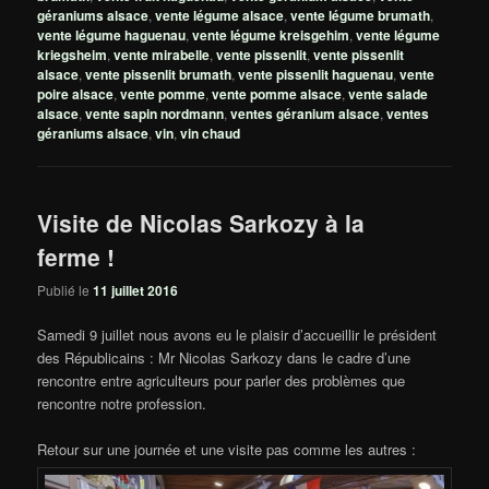
géraniums alsace
,
vente légume alsace
,
vente légume brumath
,
vente légume haguenau
,
vente légume kreisgehim
,
vente légume
kriegsheim
,
vente mirabelle
,
vente pissenlit
,
vente pissenlit
alsace
,
vente pissenlit brumath
,
vente pissenlit haguenau
,
vente
poire alsace
,
vente pomme
,
vente pomme alsace
,
vente salade
alsace
,
vente sapin nordmann
,
ventes géranium alsace
,
ventes
géraniums alsace
,
vin
,
vin chaud
Visite de Nicolas Sarkozy à la
ferme !
Publié le
11 juillet 2016
Samedi 9 juillet nous avons eu le plaisir d’accueillir le président
des Républicains : Mr Nicolas Sarkozy dans le cadre d’une
rencontre entre agriculteurs pour parler des problèmes que
rencontre notre profession.
Retour sur une journée et une visite pas comme les autres :