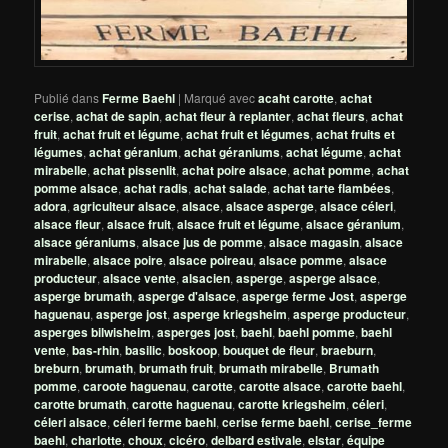
Publié dans
Ferme Baehl
|
Marqué avec
acaht carotte
,
achat
cerise
,
achat de sapin
,
achat fleur à replanter
,
achat fleurs
,
achat
fruit
,
achat fruit et légume
,
achat fruit et légumes
,
achat fruits et
légumes
,
achat géranium
,
achat géraniums
,
achat légume
,
achat
mirabelle
,
achat pissenlit
,
achat poire alsace
,
achat pomme
,
achat
pomme alsace
,
achat radis
,
achat salade
,
achat tarte flambées
,
adora
,
agriculteur alsace
,
alsace
,
alsace asperge
,
alsace céleri
,
alsace fleur
,
alsace fruit
,
alsace fruit et légume
,
alsace géranium
,
alsace géraniums
,
alsace jus de pomme
,
alsace magasin
,
alsace
mirabelle
,
alsace poire
,
alsace poireau
,
alsace pomme
,
alsace
producteur
,
alsace vente
,
alsacien
,
asperge
,
asperge alsace
,
asperge brumath
,
asperge d'alsace
,
asperge ferme Jost
,
asperge
haguenau
,
asperge jost
,
asperge kriegsheim
,
asperge producteur
,
asperges bilwisheim
,
asperges jost
,
baehl
,
baehl pomme
,
baehl
vente
,
bas-rhin
,
basilic
,
boskoop
,
bouquet de fleur
,
braeburn
,
breburn
,
brumath
,
brumath fruit
,
brumath mirabelle
,
Brumath
pomme
,
caroote haguenau
,
carotte
,
carotte alsace
,
carotte baehl
,
carotte brumath
,
carotte haguenau
,
carotte kriegsheim
,
céleri
,
céleri alsace
,
céleri ferme baehl
,
cerise ferme baehl
,
cerise_ferme
baehl
,
charlotte
,
choux
,
cicéro
,
delbard estivale
,
elstar
,
équipe