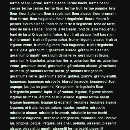
ferme baehl
,
Ferme
,
ferme alsace
,
ferme baehl
,
ferme baehl
cerise
,
ferme cerise
,
ferme fleur
,
ferme fruit
,
ferme pomme
,
fête
,
fleur
,
fleur à planter
,
fleur à replanter
,
fleur alsace
,
fleur brumath
,
fleur ferme
,
fleur haguenau
,
fleur kriegsheim
,
fleurs
,
fleurs à
planter
,
fleurs alsace
,
fond de de tarte Kriegsheim
,
fond de tarte
,
fond de tarte alsace
,
fond de tarte Baehl
,
fond de tarte haguenau
,
fond de tarte Kriegsheim
,
fraise
,
fruit
,
fruit alsace
,
fruit bas rhin
,
fruit brumath
,
fruit et légume achat
,
fruit et légume alsace
,
fruit et
légume vente
,
fruit et légumes
,
fruit haguenau
,
fruit kriegsheim
,
fruits
,
gala
,
géranium *
,
géranium alsace
,
géranium alsacien
,
géranium brumath
,
géranium demi lierre
,
géranium et fleurs
,
géranium kriegsheim
,
géranium lierre
,
géranium lierres
,
géranium
vente
,
géranium zonal
,
géraniums
,
géraniums alsace
,
géraniums
brumath
,
géraniums ferme baehl
,
géraniums kriegsheim
,
géraniums lierre
,
géraniums zonal
,
golden
,
granny
,
granny-smith
,
haguenau
,
haguenau mirabelle
,
idared
,
jonagold
,
jonagored
,
Jost
aspege
,
jus
,
jus de pomme
,
Kriegsheim
,
kriegsheim fleur
,
Kriegsheim pomme
,
lapin
,
le géranium
,
légume
,
légume alsace
,
légume brumath
,
légume et fruit alsace
,
légume ferme baehl
,
légume haguenau
,
légume kriegsheim
,
légumes
,
légumes alsace
,
légumes et fruits
,
les géranium
,
mâche
,
menthe
,
mirabelle
,
mirabelle alsace
,
mirabelle brumath
,
mirabelle ferme baehl
,
mirabelle haguenau
,
mirabelle kriegsheim
,
monalisa
,
noël
,
nouvel
an
,
oingons
,
paque
,
Pâques
,
pas cher
,
pétunia
,
pissenlit
,
pissenlit
alsace
,
pissenlit brumath
,
pissenlit ferme baehl
,
pissenlit