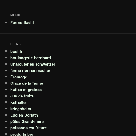
MENU
Ferme Baehl
LIENS
boehli
boulangerie bernhard
Charcuteries schweitzer
ferme nonnenmacher
Fromage
Glace de la ferme
huiles et graines
Jus de fruits
Kelhetter
kriegsheim
Lucien Doriath
pâtes Grand-mère
poissons est friture
produits bio