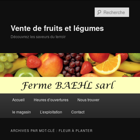
Aller
Aller
au
au
Rech
contenu
contenu
principal
secondaire
Vente de fruits et légumes
Découvrez les saveurs du terroir
Menu
Accueil
Heures d’ouvertures
Nous trouver
principal
le magasin
L’exploitation
Contact
ARCHIVES PAR MOT-CLÉ :
FLEUR À PLANTER