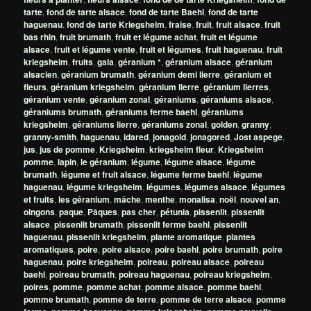
tarte
,
fond de tarte alsace
,
fond de tarte Baehl
,
fond de tarte
haguenau
,
fond de tarte Kriegsheim
,
fraise
,
fruit
,
fruit alsace
,
fruit
bas rhin
,
fruit brumath
,
fruit et légume achat
,
fruit et légume
alsace
,
fruit et légume vente
,
fruit et légumes
,
fruit haguenau
,
fruit
kriegsheim
,
fruits
,
gala
,
géranium *
,
géranium alsace
,
géranium
alsacien
,
géranium brumath
,
géranium demi lierre
,
géranium et
fleurs
,
géranium kriegsheim
,
géranium lierre
,
géranium lierres
,
géranium vente
,
géranium zonal
,
géraniums
,
géraniums alsace
,
géraniums brumath
,
géraniums ferme baehl
,
géraniums
kriegsheim
,
géraniums lierre
,
géraniums zonal
,
golden
,
granny
,
granny-smith
,
haguenau
,
idared
,
jonagold
,
jonagored
,
Jost aspege
,
jus
,
jus de pomme
,
Kriegsheim
,
kriegsheim fleur
,
Kriegsheim
pomme
,
lapin
,
le géranium
,
légume
,
légume alsace
,
légume
brumath
,
légume et fruit alsace
,
légume ferme baehl
,
légume
haguenau
,
légume kriegsheim
,
légumes
,
légumes alsace
,
légumes
et fruits
,
les géranium
,
mâche
,
menthe
,
monalisa
,
noël
,
nouvel an
,
oingons
,
paque
,
Pâques
,
pas cher
,
pétunia
,
pissenlit
,
pissenlit
alsace
,
pissenlit brumath
,
pissenlit ferme baehl
,
pissenlit
haguenau
,
pissenlit kriegsheim
,
plante aromatique
,
plantes
aromatiques
,
poire
,
poire alsace
,
poire baehl
,
poire brumath
,
poire
haguenau
,
poire kriegsheim
,
poireau
,
poireau alsace
,
poireau
baehl
,
poireau brumath
,
poireau haguenau
,
poireau kriegsheim
,
poires
,
pomme
,
pomme achat
,
pomme alsace
,
pomme baehl
,
pomme brumath
,
pomme de terre
,
pomme de terre alsace
,
pomme