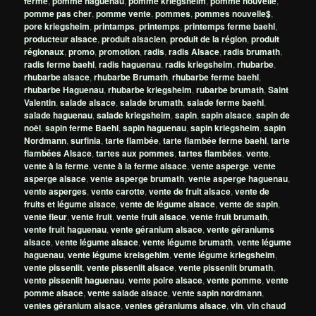
ferme
,
pomme haguenau
,
pomme kriegsheim
,
pomme nouvelle
,
pomme pas cher
,
pomme vente
,
pommes
,
pommes nouvelle$
,
pore kriegsheim
,
printamps
,
printemps
,
printemps ferme baehl
,
producteur alsace
,
produit alsacien
,
produit de la région
,
produit
régionaux
,
promo
,
promotion
,
radis
,
radis Alsace
,
radis brumath
,
radis ferme baehl
,
radis haguenau
,
radis kriegsheim
,
rhubarbe
,
rhubarbe alsace
,
rhubarbe Brumath
,
rhubarbe ferme baehl
,
rhubarbe Haguenau
,
rhubarbe kriegsheim
,
rubarbe brumath
,
Saint
Valentin
,
salade alsace
,
salade brumath
,
salade ferme baehl
,
salade haguenau
,
salade kriegsheim
,
sapin
,
sapin alsace
,
sapin de
noêl
,
sapin ferme Baehl
,
sapin haguenau
,
sapin kriegsheim
,
sapin
Nordmann
,
surfinia
,
tarte flambée
,
tarte flambée ferme baehl
,
tarte
flambées Alsace
,
tartes aux pommes
,
tartes flambées
,
vente
,
vente à la ferme
,
vente à la ferme alsace
,
vente asperge
,
vente
asperge alsace
,
vente asperge brumath
,
vente asperge haguenau
,
vente asperges
,
vente carotte
,
vente de fruit alsace
,
vente de
fruits et légume alsace
,
vente de légume alsace
,
vente de sapin
,
vente fleur
,
vente fruit
,
vente fruit alsace
,
vente fruit brumath
,
vente fruit haguenau
,
vente géranium alsace
,
vente géraniums
alsace
,
vente légume alsace
,
vente légume brumath
,
vente légume
haguenau
,
vente légume kreisgehim
,
vente légume kriegsheim
,
vente pissenlit
,
vente pissenlit alsace
,
vente pissenlit brumath
,
vente pissenlit haguenau
,
vente poire alsace
,
vente pomme
,
vente
pomme alsace
,
vente salade alsace
,
vente sapin nordmann
,
ventes géranium alsace
,
ventes géraniums alsace
,
vin
,
vin chaud