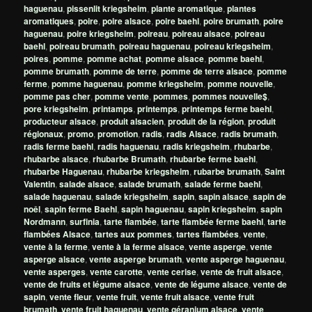
haguenau
,
pissenlit kriegsheim
,
plante aromatique
,
plantes
aromatiques
,
poire
,
poire alsace
,
poire baehl
,
poire brumath
,
poire
haguenau
,
poire kriegsheim
,
poireau
,
poireau alsace
,
poireau
baehl
,
poireau brumath
,
poireau haguenau
,
poireau kriegsheim
,
poires
,
pomme
,
pomme achat
,
pomme alsace
,
pomme baehl
,
pomme brumath
,
pomme de terre
,
pomme de terre alsace
,
pomme
ferme
,
pomme haguenau
,
pomme kriegsheim
,
pomme nouvelle
,
pomme pas cher
,
pomme vente
,
pommes
,
pommes nouvelle$
,
pore kriegsheim
,
printamps
,
printemps
,
printemps ferme baehl
,
producteur alsace
,
produit alsacien
,
produit de la région
,
produit
régionaux
,
promo
,
promotion
,
radis
,
radis Alsace
,
radis brumath
,
radis ferme baehl
,
radis haguenau
,
radis kriegsheim
,
rhubarbe
,
rhubarbe alsace
,
rhubarbe Brumath
,
rhubarbe ferme baehl
,
rhubarbe Haguenau
,
rhubarbe kriegsheim
,
rubarbe brumath
,
Saint
Valentin
,
salade alsace
,
salade brumath
,
salade ferme baehl
,
salade haguenau
,
salade kriegsheim
,
sapin
,
sapin alsace
,
sapin de
noêl
,
sapin ferme Baehl
,
sapin haguenau
,
sapin kriegsheim
,
sapin
Nordmann
,
surfinia
,
tarte flambée
,
tarte flambée ferme baehl
,
tarte
flambées Alsace
,
tartes aux pommes
,
tartes flambées
,
vente
,
vente à la ferme
,
vente à la ferme alsace
,
vente asperge
,
vente
asperge alsace
,
vente asperge brumath
,
vente asperge haguenau
,
vente asperges
,
vente carotte
,
vente cerise
,
vente de fruit alsace
,
vente de fruits et légume alsace
,
vente de légume alsace
,
vente de
sapin
,
vente fleur
,
vente fruit
,
vente fruit alsace
,
vente fruit
brumath
,
vente fruit haguenau
,
vente géranium alsace
,
vente