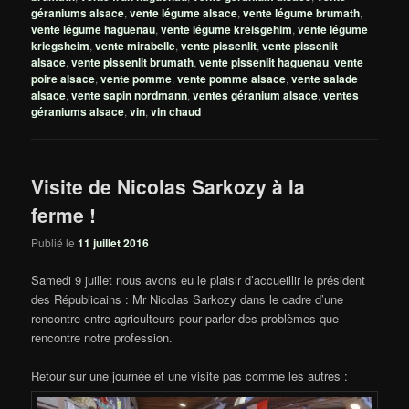
géraniums alsace
,
vente légume alsace
,
vente légume brumath
,
vente légume haguenau
,
vente légume kreisgehim
,
vente légume
kriegsheim
,
vente mirabelle
,
vente pissenlit
,
vente pissenlit
alsace
,
vente pissenlit brumath
,
vente pissenlit haguenau
,
vente
poire alsace
,
vente pomme
,
vente pomme alsace
,
vente salade
alsace
,
vente sapin nordmann
,
ventes géranium alsace
,
ventes
géraniums alsace
,
vin
,
vin chaud
Visite de Nicolas Sarkozy à la
ferme !
Publié le
11 juillet 2016
Samedi 9 juillet nous avons eu le plaisir d’accueillir le président
des Républicains : Mr Nicolas Sarkozy dans le cadre d’une
rencontre entre agriculteurs pour parler des problèmes que
rencontre notre profession.
Retour sur une journée et une visite pas comme les autres :