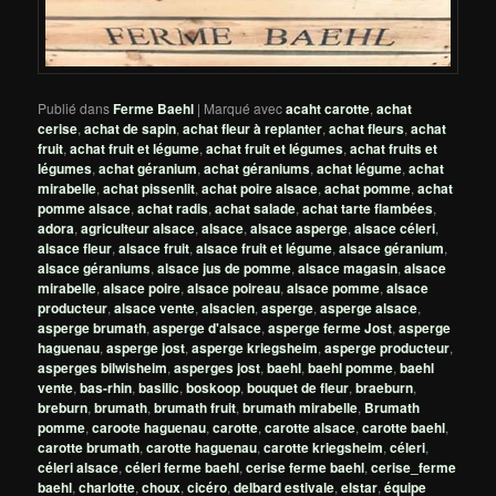
Publié dans
Ferme Baehl
|
Marqué avec
acaht carotte
,
achat
cerise
,
achat de sapin
,
achat fleur à replanter
,
achat fleurs
,
achat
fruit
,
achat fruit et légume
,
achat fruit et légumes
,
achat fruits et
légumes
,
achat géranium
,
achat géraniums
,
achat légume
,
achat
mirabelle
,
achat pissenlit
,
achat poire alsace
,
achat pomme
,
achat
pomme alsace
,
achat radis
,
achat salade
,
achat tarte flambées
,
adora
,
agriculteur alsace
,
alsace
,
alsace asperge
,
alsace céleri
,
alsace fleur
,
alsace fruit
,
alsace fruit et légume
,
alsace géranium
,
alsace géraniums
,
alsace jus de pomme
,
alsace magasin
,
alsace
mirabelle
,
alsace poire
,
alsace poireau
,
alsace pomme
,
alsace
producteur
,
alsace vente
,
alsacien
,
asperge
,
asperge alsace
,
asperge brumath
,
asperge d'alsace
,
asperge ferme Jost
,
asperge
haguenau
,
asperge jost
,
asperge kriegsheim
,
asperge producteur
,
asperges bilwisheim
,
asperges jost
,
baehl
,
baehl pomme
,
baehl
vente
,
bas-rhin
,
basilic
,
boskoop
,
bouquet de fleur
,
braeburn
,
breburn
,
brumath
,
brumath fruit
,
brumath mirabelle
,
Brumath
pomme
,
caroote haguenau
,
carotte
,
carotte alsace
,
carotte baehl
,
carotte brumath
,
carotte haguenau
,
carotte kriegsheim
,
céleri
,
céleri alsace
,
céleri ferme baehl
,
cerise ferme baehl
,
cerise_ferme
baehl
,
charlotte
,
choux
,
cicéro
,
delbard estivale
,
elstar
,
équipe