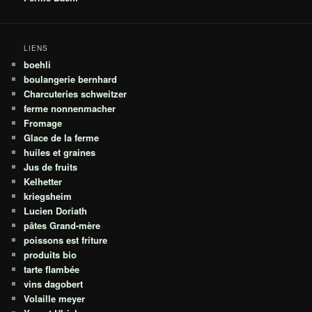
LIENS
boehli
boulangerie bernhard
Charcuteries schweitzer
ferme nonnenmacher
Fromage
Glace de la ferme
huiles et graines
Jus de fruits
Kelhetter
kriegsheim
Lucien Doriath
pâtes Grand-mère
poissons est friture
produits bio
tarte flambée
vins dagobert
Volaille meyer