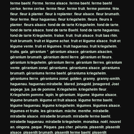
ferme baehl
,
Ferme
,
ferme alsace
,
ferme baehl
,
ferme baehl
cerise
,
ferme cerise
,
ferme fleur
,
ferme fruit
,
ferme pomme
,
fête
,
fleur
,
fleur à planter
,
fleur à replanter
,
fleur alsace
,
fleur brumath
,
fleur ferme
,
fleur haguenau
,
fleur kriegsheim
,
fleurs
,
fleurs à
planter
,
fleurs alsace
,
fond de de tarte Kriegsheim
,
fond de tarte
,
fond de tarte alsace
,
fond de tarte Baehl
,
fond de tarte haguenau
,
fond de tarte Kriegsheim
,
fraise
,
fruit
,
fruit alsace
,
fruit bas rhin
,
fruit brumath
,
fruit et légume achat
,
fruit et légume alsace
,
fruit et
légume vente
,
fruit et légumes
,
fruit haguenau
,
fruit kriegsheim
,
fruits
,
gala
,
géranium *
,
géranium alsace
,
géranium alsacien
,
géranium brumath
,
géranium demi lierre
,
géranium et fleurs
,
géranium kriegsheim
,
géranium lierre
,
géranium lierres
,
géranium
vente
,
géranium zonal
,
géraniums
,
géraniums alsace
,
géraniums
brumath
,
géraniums ferme baehl
,
géraniums kriegsheim
,
géraniums lierre
,
géraniums zonal
,
golden
,
granny
,
granny-smith
,
haguenau
,
haguenau mirabelle
,
idared
,
jonagold
,
jonagored
,
Jost
aspege
,
jus
,
jus de pomme
,
Kriegsheim
,
kriegsheim fleur
,
Kriegsheim pomme
,
lapin
,
le géranium
,
légume
,
légume alsace
,
légume brumath
,
légume et fruit alsace
,
légume ferme baehl
,
légume haguenau
,
légume kriegsheim
,
légumes
,
légumes alsace
,
légumes et fruits
,
les géranium
,
mâche
,
menthe
,
mirabelle
,
mirabelle alsace
,
mirabelle brumath
,
mirabelle ferme baehl
,
mirabelle haguenau
,
mirabelle kriegsheim
,
monalisa
,
noël
,
nouvel
an
,
oingons
,
paque
,
Pâques
,
pas cher
,
pétunia
,
pissenlit
,
pissenlit
alsace
,
pissenlit brumath
,
pissenlit ferme baehl
,
pissenlit