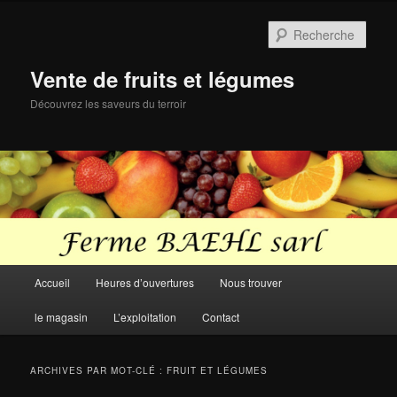
Aller
Aller
au
au
Rech
contenu
contenu
principal
secondaire
Vente de fruits et légumes
Découvrez les saveurs du terroir
Menu
Accueil
Heures d’ouvertures
Nous trouver
principal
le magasin
L’exploitation
Contact
ARCHIVES PAR MOT-CLÉ :
FRUIT ET LÉGUMES