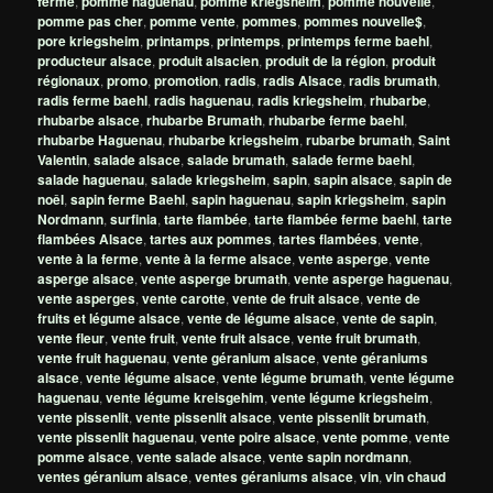
ferme
,
pomme haguenau
,
pomme kriegsheim
,
pomme nouvelle
,
pomme pas cher
,
pomme vente
,
pommes
,
pommes nouvelle$
,
pore kriegsheim
,
printamps
,
printemps
,
printemps ferme baehl
,
producteur alsace
,
produit alsacien
,
produit de la région
,
produit
régionaux
,
promo
,
promotion
,
radis
,
radis Alsace
,
radis brumath
,
radis ferme baehl
,
radis haguenau
,
radis kriegsheim
,
rhubarbe
,
rhubarbe alsace
,
rhubarbe Brumath
,
rhubarbe ferme baehl
,
rhubarbe Haguenau
,
rhubarbe kriegsheim
,
rubarbe brumath
,
Saint
Valentin
,
salade alsace
,
salade brumath
,
salade ferme baehl
,
salade haguenau
,
salade kriegsheim
,
sapin
,
sapin alsace
,
sapin de
noêl
,
sapin ferme Baehl
,
sapin haguenau
,
sapin kriegsheim
,
sapin
Nordmann
,
surfinia
,
tarte flambée
,
tarte flambée ferme baehl
,
tarte
flambées Alsace
,
tartes aux pommes
,
tartes flambées
,
vente
,
vente à la ferme
,
vente à la ferme alsace
,
vente asperge
,
vente
asperge alsace
,
vente asperge brumath
,
vente asperge haguenau
,
vente asperges
,
vente carotte
,
vente de fruit alsace
,
vente de
fruits et légume alsace
,
vente de légume alsace
,
vente de sapin
,
vente fleur
,
vente fruit
,
vente fruit alsace
,
vente fruit brumath
,
vente fruit haguenau
,
vente géranium alsace
,
vente géraniums
alsace
,
vente légume alsace
,
vente légume brumath
,
vente légume
haguenau
,
vente légume kreisgehim
,
vente légume kriegsheim
,
vente pissenlit
,
vente pissenlit alsace
,
vente pissenlit brumath
,
vente pissenlit haguenau
,
vente poire alsace
,
vente pomme
,
vente
pomme alsace
,
vente salade alsace
,
vente sapin nordmann
,
ventes géranium alsace
,
ventes géraniums alsace
,
vin
,
vin chaud