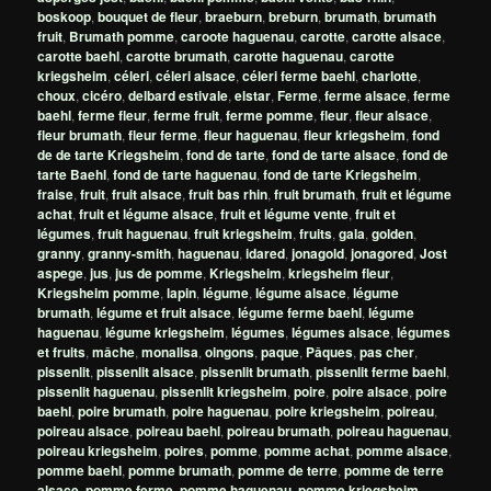
boskoop
,
bouquet de fleur
,
braeburn
,
breburn
,
brumath
,
brumath
fruit
,
Brumath pomme
,
caroote haguenau
,
carotte
,
carotte alsace
,
carotte baehl
,
carotte brumath
,
carotte haguenau
,
carotte
kriegsheim
,
céleri
,
céleri alsace
,
céleri ferme baehl
,
charlotte
,
choux
,
cicéro
,
delbard estivale
,
elstar
,
Ferme
,
ferme alsace
,
ferme
baehl
,
ferme fleur
,
ferme fruit
,
ferme pomme
,
fleur
,
fleur alsace
,
fleur brumath
,
fleur ferme
,
fleur haguenau
,
fleur kriegsheim
,
fond
de de tarte Kriegsheim
,
fond de tarte
,
fond de tarte alsace
,
fond de
tarte Baehl
,
fond de tarte haguenau
,
fond de tarte Kriegsheim
,
fraise
,
fruit
,
fruit alsace
,
fruit bas rhin
,
fruit brumath
,
fruit et légume
achat
,
fruit et légume alsace
,
fruit et légume vente
,
fruit et
légumes
,
fruit haguenau
,
fruit kriegsheim
,
fruits
,
gala
,
golden
,
granny
,
granny-smith
,
haguenau
,
idared
,
jonagold
,
jonagored
,
Jost
aspege
,
jus
,
jus de pomme
,
Kriegsheim
,
kriegsheim fleur
,
Kriegsheim pomme
,
lapin
,
légume
,
légume alsace
,
légume
brumath
,
légume et fruit alsace
,
légume ferme baehl
,
légume
haguenau
,
légume kriegsheim
,
légumes
,
légumes alsace
,
légumes
et fruits
,
mâche
,
monalisa
,
oingons
,
paque
,
Pâques
,
pas cher
,
pissenlit
,
pissenlit alsace
,
pissenlit brumath
,
pissenlit ferme baehl
,
pissenlit haguenau
,
pissenlit kriegsheim
,
poire
,
poire alsace
,
poire
baehl
,
poire brumath
,
poire haguenau
,
poire kriegsheim
,
poireau
,
poireau alsace
,
poireau baehl
,
poireau brumath
,
poireau haguenau
,
poireau kriegsheim
,
poires
,
pomme
,
pomme achat
,
pomme alsace
,
pomme baehl
,
pomme brumath
,
pomme de terre
,
pomme de terre
alsace
,
pomme ferme
,
pomme haguenau
,
pomme kriegsheim
,