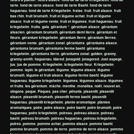
tarte
,
fond de tarte alsace
,
fond de tarte Baehl
,
fond de tarte
haguenau
,
fond de tarte Kriegsheim
,
fraise
,
fruit
,
fruit alsace
,
fruit
bas rhin
,
fruit brumath
,
fruit et légume achat
,
fruit et légume
alsace
,
fruit et légume vente
,
fruit et légumes
,
fruit haguenau
,
fruit
kriegsheim
,
fruits
,
gala
,
géranium *
,
géranium alsace
,
géranium
alsacien
,
géranium brumath
,
géranium demi lierre
,
géranium et
fleurs
,
géranium kriegsheim
,
géranium lierre
,
géranium lierres
,
géranium vente
,
géranium zonal
,
géraniums
,
géraniums alsace
,
géraniums brumath
,
géraniums ferme baehl
,
géraniums
kriegsheim
,
géraniums lierre
,
géraniums zonal
,
golden
,
granny
,
granny-smith
,
haguenau
,
idared
,
jonagold
,
jonagored
,
Jost aspege
,
jus
,
jus de pomme
,
Kriegsheim
,
kriegsheim fleur
,
Kriegsheim
pomme
,
lapin
,
le géranium
,
légume
,
légume alsace
,
légume
brumath
,
légume et fruit alsace
,
légume ferme baehl
,
légume
haguenau
,
légume kriegsheim
,
légumes
,
légumes alsace
,
légumes
et fruits
,
les géranium
,
mâche
,
menthe
,
monalisa
,
noël
,
nouvel an
,
oingons
,
paque
,
Pâques
,
pas cher
,
pétunia
,
pissenlit
,
pissenlit
alsace
,
pissenlit brumath
,
pissenlit ferme baehl
,
pissenlit
haguenau
,
pissenlit kriegsheim
,
plante aromatique
,
plantes
aromatiques
,
poire
,
poire alsace
,
poire baehl
,
poire brumath
,
poire
haguenau
,
poire kriegsheim
,
poireau
,
poireau alsace
,
poireau
baehl
,
poireau brumath
,
poireau haguenau
,
poireau kriegsheim
,
poires
,
pomme
,
pomme achat
,
pomme alsace
,
pomme baehl
,
pomme brumath
,
pomme de terre
,
pomme de terre alsace
,
pomme