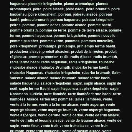
haguenau
,
pissenlit kriegsheim
,
plante aromatique
,
plantes
aromatiques
,
poire
,
poire alsace
,
poire baehl
,
poire brumath
,
poire
haguenau
,
poire kriegsheim
,
poireau
,
poireau alsace
,
poireau
baehl
,
poireau brumath
,
poireau haguenau
,
poireau kriegsheim
,
poires
,
pomme
,
pomme achat
,
pomme alsace
,
pomme baehl
,
pomme brumath
,
pomme de terre
,
pomme de terre alsace
,
pomme
ferme
,
pomme haguenau
,
pomme kriegsheim
,
pomme nouvelle
,
pomme pas cher
,
pomme vente
,
pommes
,
pommes nouvelle$
,
pore kriegsheim
,
printamps
,
printemps
,
printemps ferme baehl
,
producteur alsace
,
produit alsacien
,
produit de la région
,
produit
régionaux
,
promo
,
promotion
,
radis
,
radis Alsace
,
radis brumath
,
radis ferme baehl
,
radis haguenau
,
radis kriegsheim
,
rhubarbe
,
rhubarbe alsace
,
rhubarbe Brumath
,
rhubarbe ferme baehl
,
rhubarbe Haguenau
,
rhubarbe kriegsheim
,
rubarbe brumath
,
Saint
Valentin
,
salade alsace
,
salade brumath
,
salade ferme baehl
,
salade haguenau
,
salade kriegsheim
,
sapin
,
sapin alsace
,
sapin de
noêl
,
sapin ferme Baehl
,
sapin haguenau
,
sapin kriegsheim
,
sapin
Nordmann
,
surfinia
,
tarte flambée
,
tarte flambée ferme baehl
,
tarte
flambées Alsace
,
tartes aux pommes
,
tartes flambées
,
vente
,
vente à la ferme
,
vente à la ferme alsace
,
vente asperge
,
vente
asperge alsace
,
vente asperge brumath
,
vente asperge haguenau
,
vente asperges
,
vente carotte
,
vente cerise
,
vente de fruit alsace
,
vente de fruits et légume alsace
,
vente de légume alsace
,
vente de
sapin
,
vente fleur
,
vente fruit
,
vente fruit alsace
,
vente fruit
brumath
,
vente fruit haguenau
,
vente géranium alsace
,
vente