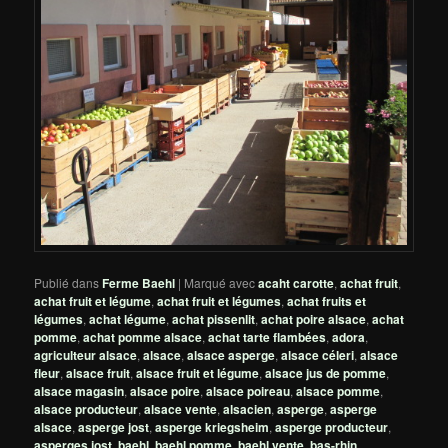
Publié dans
Ferme Baehl
|
Marqué avec
acaht carotte
,
achat fruit
,
achat fruit et légume
,
achat fruit et légumes
,
achat fruits et
légumes
,
achat légume
,
achat pissenlit
,
achat poire alsace
,
achat
pomme
,
achat pomme alsace
,
achat tarte flambées
,
adora
,
agriculteur alsace
,
alsace
,
alsace asperge
,
alsace céleri
,
alsace
fleur
,
alsace fruit
,
alsace fruit et légume
,
alsace jus de pomme
,
alsace magasin
,
alsace poire
,
alsace poireau
,
alsace pomme
,
alsace producteur
,
alsace vente
,
alsacien
,
asperge
,
asperge
alsace
,
asperge jost
,
asperge kriegsheim
,
asperge producteur
,
asperges jost
,
baehl
,
baehl pomme
,
baehl vente
,
bas-rhin
,