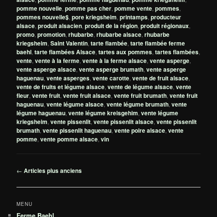
pomme nouvelle
,
pomme pas cher
,
pomme vente
,
pommes
,
pommes nouvelle$
,
pore kriegsheim
,
printamps
,
producteur
alsace
,
produit alsacien
,
produit de la région
,
produit régionaux
,
promo
,
promotion
,
rhubarbe
,
rhubarbe alsace
,
rhubarbe
kriegsheim
,
Saint Valentin
,
tarte flambée
,
tarte flambée ferme
baehl
,
tarte flambées Alsace
,
tartes aux pommes
,
tartes flambées
,
vente
,
vente à la ferme
,
vente à la ferme alsace
,
vente asperge
,
vente asperge alsace
,
vente asperge brumath
,
vente asperge
haguenau
,
vente asperges
,
vente carotte
,
vente de fruit alsace
,
vente de fruits et légume alsace
,
vente de légume alsace
,
vente
fleur
,
vente fruit
,
vente fruit alsace
,
vente fruit brumath
,
vente fruit
haguenau
,
vente légume alsace
,
vente légume brumath
,
vente
légume haguenau
,
vente légume kreisgehim
,
vente légume
kriegsheim
,
vente pissenlit
,
vente pissenlit alsace
,
vente pissenlit
brumath
,
vente pissenlit haguenau
,
vente poire alsace
,
vente
pomme
,
vente pomme alsace
,
vin
Navigation
←
Articles plus anciens
des
articles
MENU
Ferme Baehl