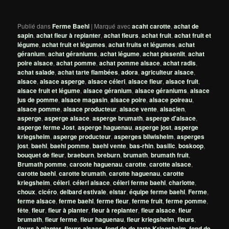
Publié dans
Ferme Baehl
|
Marqué avec
acaht carotte
,
achat de
sapin
,
achat fleur à replanter
,
achat fleurs
,
achat fruit
,
achat fruit et
légume
,
achat fruit et légumes
,
achat fruits et légumes
,
achat
géranium
,
achat géraniums
,
achat légume
,
achat pissenlit
,
achat
poire alsace
,
achat pomme
,
achat pomme alsace
,
achat radis
,
achat salade
,
achat tarte flambées
,
adora
,
agriculteur alsace
,
alsace
,
alsace asperge
,
alsace céleri
,
alsace fleur
,
alsace fruit
,
alsace fruit et légume
,
alsace géranium
,
alsace géraniums
,
alsace
jus de pomme
,
alsace magasin
,
alsace poire
,
alsace poireau
,
alsace pomme
,
alsace producteur
,
alsace vente
,
alsacien
,
asperge
,
asperge alsace
,
asperge brumath
,
asperge d'alsace
,
asperge ferme Jost
,
asperge haguenau
,
asperge jost
,
asperge
kriegsheim
,
asperge producteur
,
asperges bilwisheim
,
asperges
jost
,
baehl
,
baehl pomme
,
baehl vente
,
bas-rhin
,
basilic
,
boskoop
,
bouquet de fleur
,
braeburn
,
breburn
,
brumath
,
brumath fruit
,
Brumath pomme
,
caroote haguenau
,
carotte
,
carotte alsace
,
carotte baehl
,
carotte brumath
,
carotte haguenau
,
carotte
kriegsheim
,
céleri
,
céleri alsace
,
céleri ferme baehl
,
charlotte
,
choux
,
cicéro
,
delbard estivale
,
elstar
,
équipe ferme baehl
,
Ferme
,
ferme alsace
,
ferme baehl
,
ferme fleur
,
ferme fruit
,
ferme pomme
,
fête
,
fleur
,
fleur à planter
,
fleur à replanter
,
fleur alsace
,
fleur
brumath
,
fleur ferme
,
fleur haguenau
,
fleur kriegsheim
,
fleurs
,
fleurs à planter
,
fleurs alsace
,
fond de de tarte Kriegsheim
,
fond de