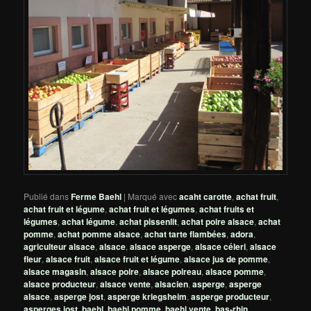
Publié dans
Ferme Baehl
|
Marqué avec
acaht carotte
,
achat fruit
,
achat fruit et légume
,
achat fruit et légumes
,
achat fruits et
légumes
,
achat légume
,
achat pissenlit
,
achat poire alsace
,
achat
pomme
,
achat pomme alsace
,
achat tarte flambées
,
adora
,
agriculteur alsace
,
alsace
,
alsace asperge
,
alsace céleri
,
alsace
fleur
,
alsace fruit
,
alsace fruit et légume
,
alsace jus de pomme
,
alsace magasin
,
alsace poire
,
alsace poireau
,
alsace pomme
,
alsace producteur
,
alsace vente
,
alsacien
,
asperge
,
asperge
alsace
,
asperge jost
,
asperge kriegsheim
,
asperge producteur
,
asperges jost
,
baehl
,
baehl pomme
,
baehl vente
,
bas-rhin
,