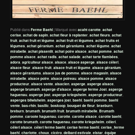
Publié dans
Ferme Baehl
|
Marqué avec
acaht carotte
,
achat
cerise
,
achat de sapin
,
achat fleur à replanter
,
achat fleurs
,
achat
fruit
,
achat fruit et légume
,
achat fruit et légumes
,
achat fruits et
légumes
,
achat géranium
,
achat géraniums
,
achat légume
,
achat
mirabelle
,
achat pissenlit
,
achat poire alsace
,
achat pomme
,
achat
pomme alsace
,
achat radis
,
achat salade
,
achat tarte flambées
,
adora
,
agriculteur alsace
,
alsace
,
alsace asperge
,
alsace céleri
,
alsace fleur
,
alsace fruit
,
alsace fruit et légume
,
alsace géranium
,
alsace géraniums
,
alsace jus de pomme
,
alsace magasin
,
alsace
mirabelle
,
alsace poire
,
alsace poireau
,
alsace pomme
,
alsace
producteur
,
alsace vente
,
alsacien
,
asperge
,
asperge alsace
,
asperge brumath
,
asperge d'alsace
,
asperge ferme Jost
,
asperge
haguenau
,
asperge jost
,
asperge kriegsheim
,
asperge producteur
,
asperges bilwisheim
,
asperges jost
,
baehl
,
baehl pomme
,
baehl
vente
,
bas-rhin
,
basilic
,
boskoop
,
bouquet de fleur
,
braeburn
,
breburn
,
brumath
,
brumath fruit
,
brumath mirabelle
,
Brumath
pomme
,
caroote haguenau
,
carotte
,
carotte alsace
,
carotte baehl
,
carotte brumath
,
carotte haguenau
,
carotte kriegsheim
,
céleri
,
céleri alsace
,
céleri ferme baehl
,
cerise ferme baehl
,
cerise_ferme
baehl
,
charlotte
,
choux
,
cicéro
,
delbard estivale
,
elstar
,
équipe