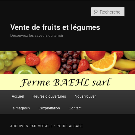
Aller
Aller
au
au
Rech
contenu
contenu
principal
secondaire
Vente de fruits et légumes
Découvrez les saveurs du terroir
Menu
Accueil
Heures d’ouvertures
Nous trouver
principal
le magasin
L’exploitation
Contact
ARCHIVES PAR MOT-CLÉ :
POIRE ALSACE