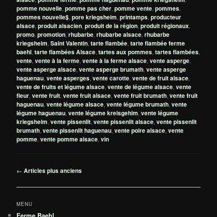
pomme nouvelle
,
pomme pas cher
,
pomme vente
,
pommes
,
pommes nouvelle$
,
pore kriegsheim
,
printamps
,
producteur
alsace
,
produit alsacien
,
produit de la région
,
produit régionaux
,
promo
,
promotion
,
rhubarbe
,
rhubarbe alsace
,
rhubarbe
kriegsheim
,
Saint Valentin
,
tarte flambée
,
tarte flambée ferme
baehl
,
tarte flambées Alsace
,
tartes aux pommes
,
tartes flambées
,
vente
,
vente à la ferme
,
vente à la ferme alsace
,
vente asperge
,
vente asperge alsace
,
vente asperge brumath
,
vente asperge
haguenau
,
vente asperges
,
vente carotte
,
vente de fruit alsace
,
vente de fruits et légume alsace
,
vente de légume alsace
,
vente
fleur
,
vente fruit
,
vente fruit alsace
,
vente fruit brumath
,
vente fruit
haguenau
,
vente légume alsace
,
vente légume brumath
,
vente
légume haguenau
,
vente légume kreisgehim
,
vente légume
kriegsheim
,
vente pissenlit
,
vente pissenlit alsace
,
vente pissenlit
brumath
,
vente pissenlit haguenau
,
vente poire alsace
,
vente
pomme
,
vente pomme alsace
,
vin
Navigation
←
Articles plus anciens
des
articles
MENU
Ferme Baehl