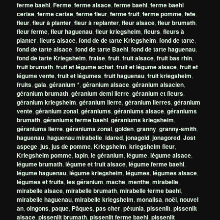
ferme baehl
,
Ferme
,
ferme alsace
,
ferme baehl
,
ferme baehl
cerise
,
ferme cerise
,
ferme fleur
,
ferme fruit
,
ferme pomme
,
fête
,
fleur
,
fleur à planter
,
fleur à replanter
,
fleur alsace
,
fleur brumath
,
fleur ferme
,
fleur haguenau
,
fleur kriegsheim
,
fleurs
,
fleurs à
planter
,
fleurs alsace
,
fond de de tarte Kriegsheim
,
fond de tarte
,
fond de tarte alsace
,
fond de tarte Baehl
,
fond de tarte haguenau
,
fond de tarte Kriegsheim
,
fraise
,
fruit
,
fruit alsace
,
fruit bas rhin
,
fruit brumath
,
fruit et légume achat
,
fruit et légume alsace
,
fruit et
légume vente
,
fruit et légumes
,
fruit haguenau
,
fruit kriegsheim
,
fruits
,
gala
,
géranium *
,
géranium alsace
,
géranium alsacien
,
géranium brumath
,
géranium demi lierre
,
géranium et fleurs
,
géranium kriegsheim
,
géranium lierre
,
géranium lierres
,
géranium
vente
,
géranium zonal
,
géraniums
,
géraniums alsace
,
géraniums
brumath
,
géraniums ferme baehl
,
géraniums kriegsheim
,
géraniums lierre
,
géraniums zonal
,
golden
,
granny
,
granny-smith
,
haguenau
,
haguenau mirabelle
,
idared
,
jonagold
,
jonagored
,
Jost
aspege
,
jus
,
jus de pomme
,
Kriegsheim
,
kriegsheim fleur
,
Kriegsheim pomme
,
lapin
,
le géranium
,
légume
,
légume alsace
,
légume brumath
,
légume et fruit alsace
,
légume ferme baehl
,
légume haguenau
,
légume kriegsheim
,
légumes
,
légumes alsace
,
légumes et fruits
,
les géranium
,
mâche
,
menthe
,
mirabelle
,
mirabelle alsace
,
mirabelle brumath
,
mirabelle ferme baehl
,
mirabelle haguenau
,
mirabelle kriegsheim
,
monalisa
,
noël
,
nouvel
an
,
oingons
,
paque
,
Pâques
,
pas cher
,
pétunia
,
pissenlit
,
pissenlit
alsace
,
pissenlit brumath
,
pissenlit ferme baehl
,
pissenlit