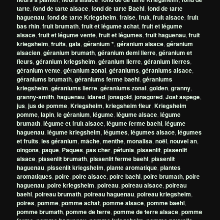
tarte
,
fond de tarte alsace
,
fond de tarte Baehl
,
fond de tarte
haguenau
,
fond de tarte Kriegsheim
,
fraise
,
fruit
,
fruit alsace
,
fruit
bas rhin
,
fruit brumath
,
fruit et légume achat
,
fruit et légume
alsace
,
fruit et légume vente
,
fruit et légumes
,
fruit haguenau
,
fruit
kriegsheim
,
fruits
,
gala
,
géranium *
,
géranium alsace
,
géranium
alsacien
,
géranium brumath
,
géranium demi lierre
,
géranium et
fleurs
,
géranium kriegsheim
,
géranium lierre
,
géranium lierres
,
géranium vente
,
géranium zonal
,
géraniums
,
géraniums alsace
,
géraniums brumath
,
géraniums ferme baehl
,
géraniums
kriegsheim
,
géraniums lierre
,
géraniums zonal
,
golden
,
granny
,
granny-smith
,
haguenau
,
idared
,
jonagold
,
jonagored
,
Jost aspege
,
jus
,
jus de pomme
,
Kriegsheim
,
kriegsheim fleur
,
Kriegsheim
pomme
,
lapin
,
le géranium
,
légume
,
légume alsace
,
légume
brumath
,
légume et fruit alsace
,
légume ferme baehl
,
légume
haguenau
,
légume kriegsheim
,
légumes
,
légumes alsace
,
légumes
et fruits
,
les géranium
,
mâche
,
menthe
,
monalisa
,
noël
,
nouvel an
,
oingons
,
paque
,
Pâques
,
pas cher
,
pétunia
,
pissenlit
,
pissenlit
alsace
,
pissenlit brumath
,
pissenlit ferme baehl
,
pissenlit
haguenau
,
pissenlit kriegsheim
,
plante aromatique
,
plantes
aromatiques
,
poire
,
poire alsace
,
poire baehl
,
poire brumath
,
poire
haguenau
,
poire kriegsheim
,
poireau
,
poireau alsace
,
poireau
baehl
,
poireau brumath
,
poireau haguenau
,
poireau kriegsheim
,
poires
,
pomme
,
pomme achat
,
pomme alsace
,
pomme baehl
,
pomme brumath
,
pomme de terre
,
pomme de terre alsace
,
pomme