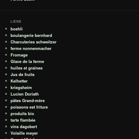
LIENS
boehli
boulangerie bernhard
Charcuteries schweitzer
ferme nonnenmacher
Fromage
Glace de la ferme
huiles et graines
Jus de fruits
Kelhetter
kriegsheim
Lucien Doriath
pâtes Grand-mère
poissons est friture
produits bio
tarte flambée
vins dagobert
Volaille meyer