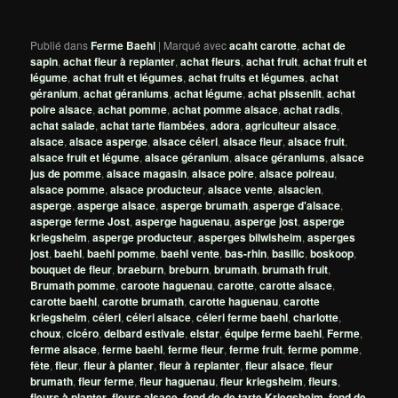
Publié dans
Ferme Baehl
|
Marqué avec
acaht carotte
,
achat de
sapin
,
achat fleur à replanter
,
achat fleurs
,
achat fruit
,
achat fruit et
légume
,
achat fruit et légumes
,
achat fruits et légumes
,
achat
géranium
,
achat géraniums
,
achat légume
,
achat pissenlit
,
achat
poire alsace
,
achat pomme
,
achat pomme alsace
,
achat radis
,
achat salade
,
achat tarte flambées
,
adora
,
agriculteur alsace
,
alsace
,
alsace asperge
,
alsace céleri
,
alsace fleur
,
alsace fruit
,
alsace fruit et légume
,
alsace géranium
,
alsace géraniums
,
alsace
jus de pomme
,
alsace magasin
,
alsace poire
,
alsace poireau
,
alsace pomme
,
alsace producteur
,
alsace vente
,
alsacien
,
asperge
,
asperge alsace
,
asperge brumath
,
asperge d'alsace
,
asperge ferme Jost
,
asperge haguenau
,
asperge jost
,
asperge
kriegsheim
,
asperge producteur
,
asperges bilwisheim
,
asperges
jost
,
baehl
,
baehl pomme
,
baehl vente
,
bas-rhin
,
basilic
,
boskoop
,
bouquet de fleur
,
braeburn
,
breburn
,
brumath
,
brumath fruit
,
Brumath pomme
,
caroote haguenau
,
carotte
,
carotte alsace
,
carotte baehl
,
carotte brumath
,
carotte haguenau
,
carotte
kriegsheim
,
céleri
,
céleri alsace
,
céleri ferme baehl
,
charlotte
,
choux
,
cicéro
,
delbard estivale
,
elstar
,
équipe ferme baehl
,
Ferme
,
ferme alsace
,
ferme baehl
,
ferme fleur
,
ferme fruit
,
ferme pomme
,
fête
,
fleur
,
fleur à planter
,
fleur à replanter
,
fleur alsace
,
fleur
brumath
,
fleur ferme
,
fleur haguenau
,
fleur kriegsheim
,
fleurs
,
fleurs à planter
,
fleurs alsace
,
fond de de tarte Kriegsheim
,
fond de