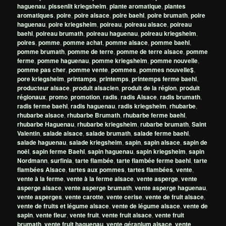
haguenau
,
pissenlit kriegsheim
,
plante aromatique
,
plantes
aromatiques
,
poire
,
poire alsace
,
poire baehl
,
poire brumath
,
poire
haguenau
,
poire kriegsheim
,
poireau
,
poireau alsace
,
poireau
baehl
,
poireau brumath
,
poireau haguenau
,
poireau kriegsheim
,
poires
,
pomme
,
pomme achat
,
pomme alsace
,
pomme baehl
,
pomme brumath
,
pomme de terre
,
pomme de terre alsace
,
pomme
ferme
,
pomme haguenau
,
pomme kriegsheim
,
pomme nouvelle
,
pomme pas cher
,
pomme vente
,
pommes
,
pommes nouvelle$
,
pore kriegsheim
,
printamps
,
printemps
,
printemps ferme baehl
,
producteur alsace
,
produit alsacien
,
produit de la région
,
produit
régionaux
,
promo
,
promotion
,
radis
,
radis Alsace
,
radis brumath
,
radis ferme baehl
,
radis haguenau
,
radis kriegsheim
,
rhubarbe
,
rhubarbe alsace
,
rhubarbe Brumath
,
rhubarbe ferme baehl
,
rhubarbe Haguenau
,
rhubarbe kriegsheim
,
rubarbe brumath
,
Saint
Valentin
,
salade alsace
,
salade brumath
,
salade ferme baehl
,
salade haguenau
,
salade kriegsheim
,
sapin
,
sapin alsace
,
sapin de
noêl
,
sapin ferme Baehl
,
sapin haguenau
,
sapin kriegsheim
,
sapin
Nordmann
,
surfinia
,
tarte flambée
,
tarte flambée ferme baehl
,
tarte
flambées Alsace
,
tartes aux pommes
,
tartes flambées
,
vente
,
vente à la ferme
,
vente à la ferme alsace
,
vente asperge
,
vente
asperge alsace
,
vente asperge brumath
,
vente asperge haguenau
,
vente asperges
,
vente carotte
,
vente cerise
,
vente de fruit alsace
,
vente de fruits et légume alsace
,
vente de légume alsace
,
vente de
sapin
,
vente fleur
,
vente fruit
,
vente fruit alsace
,
vente fruit
brumath
,
vente fruit haguenau
,
vente géranium alsace
,
vente