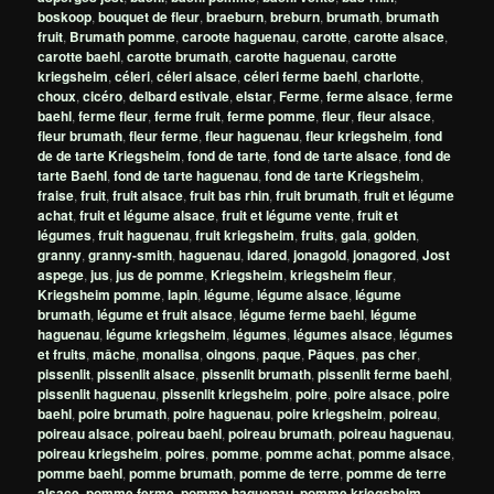
boskoop
,
bouquet de fleur
,
braeburn
,
breburn
,
brumath
,
brumath
fruit
,
Brumath pomme
,
caroote haguenau
,
carotte
,
carotte alsace
,
carotte baehl
,
carotte brumath
,
carotte haguenau
,
carotte
kriegsheim
,
céleri
,
céleri alsace
,
céleri ferme baehl
,
charlotte
,
choux
,
cicéro
,
delbard estivale
,
elstar
,
Ferme
,
ferme alsace
,
ferme
baehl
,
ferme fleur
,
ferme fruit
,
ferme pomme
,
fleur
,
fleur alsace
,
fleur brumath
,
fleur ferme
,
fleur haguenau
,
fleur kriegsheim
,
fond
de de tarte Kriegsheim
,
fond de tarte
,
fond de tarte alsace
,
fond de
tarte Baehl
,
fond de tarte haguenau
,
fond de tarte Kriegsheim
,
fraise
,
fruit
,
fruit alsace
,
fruit bas rhin
,
fruit brumath
,
fruit et légume
achat
,
fruit et légume alsace
,
fruit et légume vente
,
fruit et
légumes
,
fruit haguenau
,
fruit kriegsheim
,
fruits
,
gala
,
golden
,
granny
,
granny-smith
,
haguenau
,
idared
,
jonagold
,
jonagored
,
Jost
aspege
,
jus
,
jus de pomme
,
Kriegsheim
,
kriegsheim fleur
,
Kriegsheim pomme
,
lapin
,
légume
,
légume alsace
,
légume
brumath
,
légume et fruit alsace
,
légume ferme baehl
,
légume
haguenau
,
légume kriegsheim
,
légumes
,
légumes alsace
,
légumes
et fruits
,
mâche
,
monalisa
,
oingons
,
paque
,
Pâques
,
pas cher
,
pissenlit
,
pissenlit alsace
,
pissenlit brumath
,
pissenlit ferme baehl
,
pissenlit haguenau
,
pissenlit kriegsheim
,
poire
,
poire alsace
,
poire
baehl
,
poire brumath
,
poire haguenau
,
poire kriegsheim
,
poireau
,
poireau alsace
,
poireau baehl
,
poireau brumath
,
poireau haguenau
,
poireau kriegsheim
,
poires
,
pomme
,
pomme achat
,
pomme alsace
,
pomme baehl
,
pomme brumath
,
pomme de terre
,
pomme de terre
alsace
,
pomme ferme
,
pomme haguenau
,
pomme kriegsheim
,