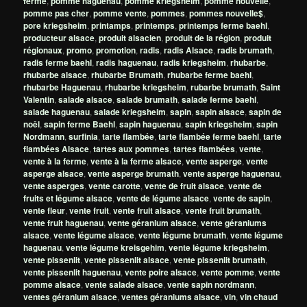
ferme
,
pomme haguenau
,
pomme kriegsheim
,
pomme nouvelle
,
pomme pas cher
,
pomme vente
,
pommes
,
pommes nouvelle$
,
pore kriegsheim
,
printamps
,
printemps
,
printemps ferme baehl
,
producteur alsace
,
produit alsacien
,
produit de la région
,
produit
régionaux
,
promo
,
promotion
,
radis
,
radis Alsace
,
radis brumath
,
radis ferme baehl
,
radis haguenau
,
radis kriegsheim
,
rhubarbe
,
rhubarbe alsace
,
rhubarbe Brumath
,
rhubarbe ferme baehl
,
rhubarbe Haguenau
,
rhubarbe kriegsheim
,
rubarbe brumath
,
Saint
Valentin
,
salade alsace
,
salade brumath
,
salade ferme baehl
,
salade haguenau
,
salade kriegsheim
,
sapin
,
sapin alsace
,
sapin de
noêl
,
sapin ferme Baehl
,
sapin haguenau
,
sapin kriegsheim
,
sapin
Nordmann
,
surfinia
,
tarte flambée
,
tarte flambée ferme baehl
,
tarte
flambées Alsace
,
tartes aux pommes
,
tartes flambées
,
vente
,
vente à la ferme
,
vente à la ferme alsace
,
vente asperge
,
vente
asperge alsace
,
vente asperge brumath
,
vente asperge haguenau
,
vente asperges
,
vente carotte
,
vente de fruit alsace
,
vente de
fruits et légume alsace
,
vente de légume alsace
,
vente de sapin
,
vente fleur
,
vente fruit
,
vente fruit alsace
,
vente fruit brumath
,
vente fruit haguenau
,
vente géranium alsace
,
vente géraniums
alsace
,
vente légume alsace
,
vente légume brumath
,
vente légume
haguenau
,
vente légume kreisgehim
,
vente légume kriegsheim
,
vente pissenlit
,
vente pissenlit alsace
,
vente pissenlit brumath
,
vente pissenlit haguenau
,
vente poire alsace
,
vente pomme
,
vente
pomme alsace
,
vente salade alsace
,
vente sapin nordmann
,
ventes géranium alsace
,
ventes géraniums alsace
,
vin
,
vin chaud