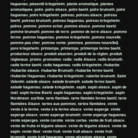
haguenau
,
pissenlit kriegsheim
,
plante aromatique
,
plantes
aromatiques
,
poire
,
poire alsace
,
poire baehl
,
poire brumath
,
poire
haguenau
,
poire kriegsheim
,
poireau
,
poireau alsace
,
poireau
baehl
,
poireau brumath
,
poireau haguenau
,
poireau kriegsheim
,
poires
,
pomme
,
pomme achat
,
pomme alsace
,
pomme baehl
,
pomme brumath
,
pomme de terre
,
pomme de terre alsace
,
pomme
ferme
,
pomme haguenau
,
pomme kriegsheim
,
pomme nouvelle
,
pomme pas cher
,
pomme vente
,
pommes
,
pommes nouvelle$
,
pore kriegsheim
,
printamps
,
printemps
,
printemps ferme baehl
,
producteur alsace
,
produit alsacien
,
produit de la région
,
produit
régionaux
,
promo
,
promotion
,
radis
,
radis Alsace
,
radis brumath
,
radis ferme baehl
,
radis haguenau
,
radis kriegsheim
,
rhubarbe
,
rhubarbe alsace
,
rhubarbe Brumath
,
rhubarbe ferme baehl
,
rhubarbe Haguenau
,
rhubarbe kriegsheim
,
rubarbe brumath
,
Saint
Valentin
,
salade alsace
,
salade brumath
,
salade ferme baehl
,
salade haguenau
,
salade kriegsheim
,
sapin
,
sapin alsace
,
sapin de
noêl
,
sapin ferme Baehl
,
sapin haguenau
,
sapin kriegsheim
,
sapin
Nordmann
,
surfinia
,
tarte flambée
,
tarte flambée ferme baehl
,
tarte
flambées Alsace
,
tartes aux pommes
,
tartes flambées
,
vente
,
vente à la ferme
,
vente à la ferme alsace
,
vente asperge
,
vente
asperge alsace
,
vente asperge brumath
,
vente asperge haguenau
,
vente asperges
,
vente carotte
,
vente cerise
,
vente de fruit alsace
,
vente de fruits et légume alsace
,
vente de légume alsace
,
vente de
sapin
,
vente fleur
,
vente fruit
,
vente fruit alsace
,
vente fruit
brumath
,
vente fruit haguenau
,
vente géranium alsace
,
vente