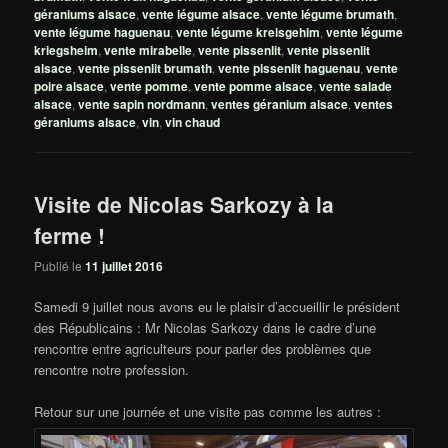
géraniums alsace
,
vente légume alsace
,
vente légume brumath
,
vente légume haguenau
,
vente légume kreisgehim
,
vente légume
kriegsheim
,
vente mirabelle
,
vente pissenlit
,
vente pissenlit
alsace
,
vente pissenlit brumath
,
vente pissenlit haguenau
,
vente
poire alsace
,
vente pomme
,
vente pomme alsace
,
vente salade
alsace
,
vente sapin nordmann
,
ventes géranium alsace
,
ventes
géraniums alsace
,
vin
,
vin chaud
Visite de Nicolas Sarkozy à la
ferme !
Publié le
11 juillet 2016
Samedi 9 juillet nous avons eu le plaisir d’accueillir le président
des Républicains : Mr Nicolas Sarkozy dans le cadre d’une
rencontre entre agriculteurs pour parler des problèmes que
rencontre notre profession.
Retour sur une journée et une visite pas comme les autres :