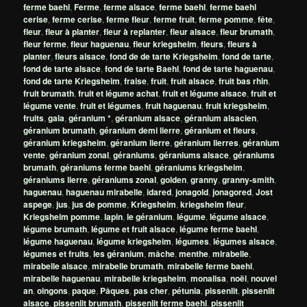
ferme baehl
,
Ferme
,
ferme alsace
,
ferme baehl
,
ferme baehl
cerise
,
ferme cerise
,
ferme fleur
,
ferme fruit
,
ferme pomme
,
fête
,
fleur
,
fleur à planter
,
fleur à replanter
,
fleur alsace
,
fleur brumath
,
fleur ferme
,
fleur haguenau
,
fleur kriegsheim
,
fleurs
,
fleurs à
planter
,
fleurs alsace
,
fond de de tarte Kriegsheim
,
fond de tarte
,
fond de tarte alsace
,
fond de tarte Baehl
,
fond de tarte haguenau
,
fond de tarte Kriegsheim
,
fraise
,
fruit
,
fruit alsace
,
fruit bas rhin
,
fruit brumath
,
fruit et légume achat
,
fruit et légume alsace
,
fruit et
légume vente
,
fruit et légumes
,
fruit haguenau
,
fruit kriegsheim
,
fruits
,
gala
,
géranium *
,
géranium alsace
,
géranium alsacien
,
géranium brumath
,
géranium demi lierre
,
géranium et fleurs
,
géranium kriegsheim
,
géranium lierre
,
géranium lierres
,
géranium
vente
,
géranium zonal
,
géraniums
,
géraniums alsace
,
géraniums
brumath
,
géraniums ferme baehl
,
géraniums kriegsheim
,
géraniums lierre
,
géraniums zonal
,
golden
,
granny
,
granny-smith
,
haguenau
,
haguenau mirabelle
,
idared
,
jonagold
,
jonagored
,
Jost
aspege
,
jus
,
jus de pomme
,
Kriegsheim
,
kriegsheim fleur
,
Kriegsheim pomme
,
lapin
,
le géranium
,
légume
,
légume alsace
,
légume brumath
,
légume et fruit alsace
,
légume ferme baehl
,
légume haguenau
,
légume kriegsheim
,
légumes
,
légumes alsace
,
légumes et fruits
,
les géranium
,
mâche
,
menthe
,
mirabelle
,
mirabelle alsace
,
mirabelle brumath
,
mirabelle ferme baehl
,
mirabelle haguenau
,
mirabelle kriegsheim
,
monalisa
,
noël
,
nouvel
an
,
oingons
,
paque
,
Pâques
,
pas cher
,
pétunia
,
pissenlit
,
pissenlit
alsace
,
pissenlit brumath
,
pissenlit ferme baehl
,
pissenlit