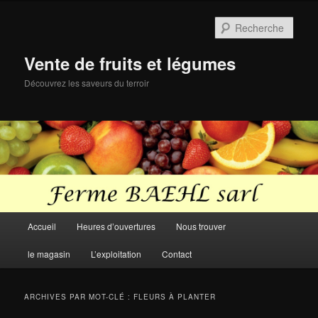
Aller
Aller
au
au
Rech
contenu
contenu
principal
secondaire
Vente de fruits et légumes
Découvrez les saveurs du terroir
Menu
Accueil
Heures d’ouvertures
Nous trouver
principal
le magasin
L’exploitation
Contact
ARCHIVES PAR MOT-CLÉ :
FLEURS À PLANTER