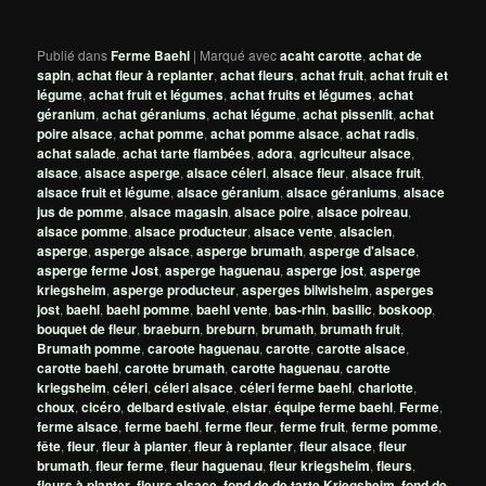
Publié dans
Ferme Baehl
|
Marqué avec
acaht carotte
,
achat de
sapin
,
achat fleur à replanter
,
achat fleurs
,
achat fruit
,
achat fruit et
légume
,
achat fruit et légumes
,
achat fruits et légumes
,
achat
géranium
,
achat géraniums
,
achat légume
,
achat pissenlit
,
achat
poire alsace
,
achat pomme
,
achat pomme alsace
,
achat radis
,
achat salade
,
achat tarte flambées
,
adora
,
agriculteur alsace
,
alsace
,
alsace asperge
,
alsace céleri
,
alsace fleur
,
alsace fruit
,
alsace fruit et légume
,
alsace géranium
,
alsace géraniums
,
alsace
jus de pomme
,
alsace magasin
,
alsace poire
,
alsace poireau
,
alsace pomme
,
alsace producteur
,
alsace vente
,
alsacien
,
asperge
,
asperge alsace
,
asperge brumath
,
asperge d'alsace
,
asperge ferme Jost
,
asperge haguenau
,
asperge jost
,
asperge
kriegsheim
,
asperge producteur
,
asperges bilwisheim
,
asperges
jost
,
baehl
,
baehl pomme
,
baehl vente
,
bas-rhin
,
basilic
,
boskoop
,
bouquet de fleur
,
braeburn
,
breburn
,
brumath
,
brumath fruit
,
Brumath pomme
,
caroote haguenau
,
carotte
,
carotte alsace
,
carotte baehl
,
carotte brumath
,
carotte haguenau
,
carotte
kriegsheim
,
céleri
,
céleri alsace
,
céleri ferme baehl
,
charlotte
,
choux
,
cicéro
,
delbard estivale
,
elstar
,
équipe ferme baehl
,
Ferme
,
ferme alsace
,
ferme baehl
,
ferme fleur
,
ferme fruit
,
ferme pomme
,
fête
,
fleur
,
fleur à planter
,
fleur à replanter
,
fleur alsace
,
fleur
brumath
,
fleur ferme
,
fleur haguenau
,
fleur kriegsheim
,
fleurs
,
fleurs à planter
,
fleurs alsace
,
fond de de tarte Kriegsheim
,
fond de