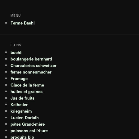
MENU
Ferme Baehl
LIENS
boehli
boulangerie bernhard
Charcuteries schweitzer
ferme nonnenmacher
Fromage
Glace de la ferme
huiles et graines
Jus de fruits
Kelhetter
kriegsheim
Lucien Doriath
pâtes Grand-mère
poissons est friture
produits bio