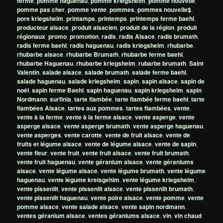
ferme
,
pomme haguenau
,
pomme kriegsheim
,
pomme nouvelle
,
pomme pas cher
,
pomme vente
,
pommes
,
pommes nouvelle$
,
pore kriegsheim
,
printamps
,
printemps
,
printemps ferme baehl
,
producteur alsace
,
produit alsacien
,
produit de la région
,
produit
régionaux
,
promo
,
promotion
,
radis
,
radis Alsace
,
radis brumath
,
radis ferme baehl
,
radis haguenau
,
radis kriegsheim
,
rhubarbe
,
rhubarbe alsace
,
rhubarbe Brumath
,
rhubarbe ferme baehl
,
rhubarbe Haguenau
,
rhubarbe kriegsheim
,
rubarbe brumath
,
Saint
Valentin
,
salade alsace
,
salade brumath
,
salade ferme baehl
,
salade haguenau
,
salade kriegsheim
,
sapin
,
sapin alsace
,
sapin de
noêl
,
sapin ferme Baehl
,
sapin haguenau
,
sapin kriegsheim
,
sapin
Nordmann
,
surfinia
,
tarte flambée
,
tarte flambée ferme baehl
,
tarte
flambées Alsace
,
tartes aux pommes
,
tartes flambées
,
vente
,
vente à la ferme
,
vente à la ferme alsace
,
vente asperge
,
vente
asperge alsace
,
vente asperge brumath
,
vente asperge haguenau
,
vente asperges
,
vente carotte
,
vente de fruit alsace
,
vente de
fruits et légume alsace
,
vente de légume alsace
,
vente de sapin
,
vente fleur
,
vente fruit
,
vente fruit alsace
,
vente fruit brumath
,
vente fruit haguenau
,
vente géranium alsace
,
vente géraniums
alsace
,
vente légume alsace
,
vente légume brumath
,
vente légume
haguenau
,
vente légume kreisgehim
,
vente légume kriegsheim
,
vente pissenlit
,
vente pissenlit alsace
,
vente pissenlit brumath
,
vente pissenlit haguenau
,
vente poire alsace
,
vente pomme
,
vente
pomme alsace
,
vente salade alsace
,
vente sapin nordmann
,
ventes géranium alsace
,
ventes géraniums alsace
,
vin
,
vin chaud