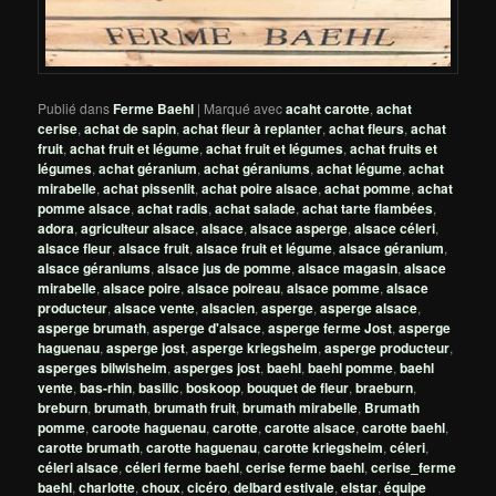
Publié dans
Ferme Baehl
|
Marqué avec
acaht carotte
,
achat
cerise
,
achat de sapin
,
achat fleur à replanter
,
achat fleurs
,
achat
fruit
,
achat fruit et légume
,
achat fruit et légumes
,
achat fruits et
légumes
,
achat géranium
,
achat géraniums
,
achat légume
,
achat
mirabelle
,
achat pissenlit
,
achat poire alsace
,
achat pomme
,
achat
pomme alsace
,
achat radis
,
achat salade
,
achat tarte flambées
,
adora
,
agriculteur alsace
,
alsace
,
alsace asperge
,
alsace céleri
,
alsace fleur
,
alsace fruit
,
alsace fruit et légume
,
alsace géranium
,
alsace géraniums
,
alsace jus de pomme
,
alsace magasin
,
alsace
mirabelle
,
alsace poire
,
alsace poireau
,
alsace pomme
,
alsace
producteur
,
alsace vente
,
alsacien
,
asperge
,
asperge alsace
,
asperge brumath
,
asperge d'alsace
,
asperge ferme Jost
,
asperge
haguenau
,
asperge jost
,
asperge kriegsheim
,
asperge producteur
,
asperges bilwisheim
,
asperges jost
,
baehl
,
baehl pomme
,
baehl
vente
,
bas-rhin
,
basilic
,
boskoop
,
bouquet de fleur
,
braeburn
,
breburn
,
brumath
,
brumath fruit
,
brumath mirabelle
,
Brumath
pomme
,
caroote haguenau
,
carotte
,
carotte alsace
,
carotte baehl
,
carotte brumath
,
carotte haguenau
,
carotte kriegsheim
,
céleri
,
céleri alsace
,
céleri ferme baehl
,
cerise ferme baehl
,
cerise_ferme
baehl
,
charlotte
,
choux
,
cicéro
,
delbard estivale
,
elstar
,
équipe