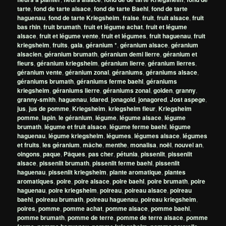
tarte
,
fond de tarte alsace
,
fond de tarte Baehl
,
fond de tarte
haguenau
,
fond de tarte Kriegsheim
,
fraise
,
fruit
,
fruit alsace
,
fruit
bas rhin
,
fruit brumath
,
fruit et légume achat
,
fruit et légume
alsace
,
fruit et légume vente
,
fruit et légumes
,
fruit haguenau
,
fruit
kriegsheim
,
fruits
,
gala
,
géranium *
,
géranium alsace
,
géranium
alsacien
,
géranium brumath
,
géranium demi lierre
,
géranium et
fleurs
,
géranium kriegsheim
,
géranium lierre
,
géranium lierres
,
géranium vente
,
géranium zonal
,
géraniums
,
géraniums alsace
,
géraniums brumath
,
géraniums ferme baehl
,
géraniums
kriegsheim
,
géraniums lierre
,
géraniums zonal
,
golden
,
granny
,
granny-smith
,
haguenau
,
idared
,
jonagold
,
jonagored
,
Jost aspege
,
jus
,
jus de pomme
,
Kriegsheim
,
kriegsheim fleur
,
Kriegsheim
pomme
,
lapin
,
le géranium
,
légume
,
légume alsace
,
légume
brumath
,
légume et fruit alsace
,
légume ferme baehl
,
légume
haguenau
,
légume kriegsheim
,
légumes
,
légumes alsace
,
légumes
et fruits
,
les géranium
,
mâche
,
menthe
,
monalisa
,
noël
,
nouvel an
,
oingons
,
paque
,
Pâques
,
pas cher
,
pétunia
,
pissenlit
,
pissenlit
alsace
,
pissenlit brumath
,
pissenlit ferme baehl
,
pissenlit
haguenau
,
pissenlit kriegsheim
,
plante aromatique
,
plantes
aromatiques
,
poire
,
poire alsace
,
poire baehl
,
poire brumath
,
poire
haguenau
,
poire kriegsheim
,
poireau
,
poireau alsace
,
poireau
baehl
,
poireau brumath
,
poireau haguenau
,
poireau kriegsheim
,
poires
,
pomme
,
pomme achat
,
pomme alsace
,
pomme baehl
,
pomme brumath
,
pomme de terre
,
pomme de terre alsace
,
pomme