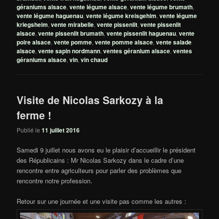
géraniums alsace
,
vente légume alsace
,
vente légume brumath
,
vente légume haguenau
,
vente légume kreisgehim
,
vente légume
kriegsheim
,
vente mirabelle
,
vente pissenlit
,
vente pissenlit
alsace
,
vente pissenlit brumath
,
vente pissenlit haguenau
,
vente
poire alsace
,
vente pomme
,
vente pomme alsace
,
vente salade
alsace
,
vente sapin nordmann
,
ventes géranium alsace
,
ventes
géraniums alsace
,
vin
,
vin chaud
Visite de Nicolas Sarkozy à la
ferme !
Publié le
11 juillet 2016
Samedi 9 juillet nous avons eu le plaisir d’accueillir le président
des Républicains : Mr Nicolas Sarkozy dans le cadre d’une
rencontre entre agriculteurs pour parler des problèmes que
rencontre notre profession.
Retour sur une journée et une visite pas comme les autres :