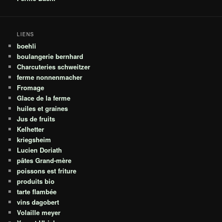
LIENS
boehli
boulangerie bernhard
Charcuteries schweitzer
ferme nonnenmacher
Fromage
Glace de la ferme
huiles et graines
Jus de fruits
Kelhetter
kriegsheim
Lucien Doriath
pâtes Grand-mère
poissons est friture
produits bio
tarte flambée
vins dagobert
Volaille meyer