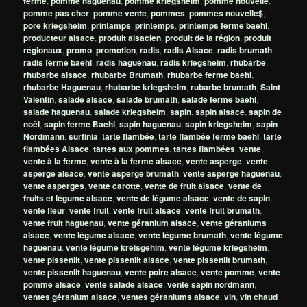
ferme
,
pomme haguenau
,
pomme kriegsheim
,
pomme nouvelle
,
pomme pas cher
,
pomme vente
,
pommes
,
pommes nouvelle$
,
pore kriegsheim
,
printamps
,
printemps
,
printemps ferme baehl
,
producteur alsace
,
produit alsacien
,
produit de la région
,
produit
régionaux
,
promo
,
promotion
,
radis
,
radis Alsace
,
radis brumath
,
radis ferme baehl
,
radis haguenau
,
radis kriegsheim
,
rhubarbe
,
rhubarbe alsace
,
rhubarbe Brumath
,
rhubarbe ferme baehl
,
rhubarbe Haguenau
,
rhubarbe kriegsheim
,
rubarbe brumath
,
Saint
Valentin
,
salade alsace
,
salade brumath
,
salade ferme baehl
,
salade haguenau
,
salade kriegsheim
,
sapin
,
sapin alsace
,
sapin de
noêl
,
sapin ferme Baehl
,
sapin haguenau
,
sapin kriegsheim
,
sapin
Nordmann
,
surfinia
,
tarte flambée
,
tarte flambée ferme baehl
,
tarte
flambées Alsace
,
tartes aux pommes
,
tartes flambées
,
vente
,
vente à la ferme
,
vente à la ferme alsace
,
vente asperge
,
vente
asperge alsace
,
vente asperge brumath
,
vente asperge haguenau
,
vente asperges
,
vente carotte
,
vente de fruit alsace
,
vente de
fruits et légume alsace
,
vente de légume alsace
,
vente de sapin
,
vente fleur
,
vente fruit
,
vente fruit alsace
,
vente fruit brumath
,
vente fruit haguenau
,
vente géranium alsace
,
vente géraniums
alsace
,
vente légume alsace
,
vente légume brumath
,
vente légume
haguenau
,
vente légume kreisgehim
,
vente légume kriegsheim
,
vente pissenlit
,
vente pissenlit alsace
,
vente pissenlit brumath
,
vente pissenlit haguenau
,
vente poire alsace
,
vente pomme
,
vente
pomme alsace
,
vente salade alsace
,
vente sapin nordmann
,
ventes géranium alsace
,
ventes géraniums alsace
,
vin
,
vin chaud