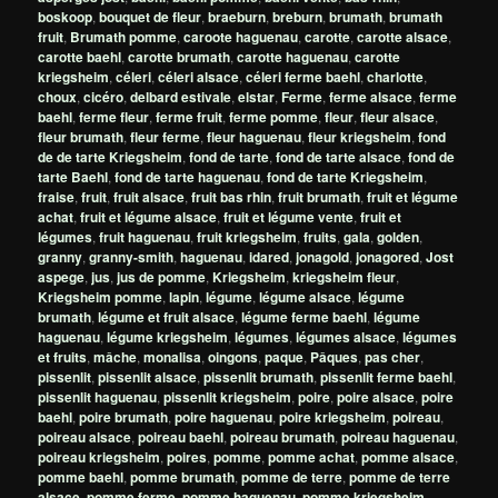
boskoop
,
bouquet de fleur
,
braeburn
,
breburn
,
brumath
,
brumath
fruit
,
Brumath pomme
,
caroote haguenau
,
carotte
,
carotte alsace
,
carotte baehl
,
carotte brumath
,
carotte haguenau
,
carotte
kriegsheim
,
céleri
,
céleri alsace
,
céleri ferme baehl
,
charlotte
,
choux
,
cicéro
,
delbard estivale
,
elstar
,
Ferme
,
ferme alsace
,
ferme
baehl
,
ferme fleur
,
ferme fruit
,
ferme pomme
,
fleur
,
fleur alsace
,
fleur brumath
,
fleur ferme
,
fleur haguenau
,
fleur kriegsheim
,
fond
de de tarte Kriegsheim
,
fond de tarte
,
fond de tarte alsace
,
fond de
tarte Baehl
,
fond de tarte haguenau
,
fond de tarte Kriegsheim
,
fraise
,
fruit
,
fruit alsace
,
fruit bas rhin
,
fruit brumath
,
fruit et légume
achat
,
fruit et légume alsace
,
fruit et légume vente
,
fruit et
légumes
,
fruit haguenau
,
fruit kriegsheim
,
fruits
,
gala
,
golden
,
granny
,
granny-smith
,
haguenau
,
idared
,
jonagold
,
jonagored
,
Jost
aspege
,
jus
,
jus de pomme
,
Kriegsheim
,
kriegsheim fleur
,
Kriegsheim pomme
,
lapin
,
légume
,
légume alsace
,
légume
brumath
,
légume et fruit alsace
,
légume ferme baehl
,
légume
haguenau
,
légume kriegsheim
,
légumes
,
légumes alsace
,
légumes
et fruits
,
mâche
,
monalisa
,
oingons
,
paque
,
Pâques
,
pas cher
,
pissenlit
,
pissenlit alsace
,
pissenlit brumath
,
pissenlit ferme baehl
,
pissenlit haguenau
,
pissenlit kriegsheim
,
poire
,
poire alsace
,
poire
baehl
,
poire brumath
,
poire haguenau
,
poire kriegsheim
,
poireau
,
poireau alsace
,
poireau baehl
,
poireau brumath
,
poireau haguenau
,
poireau kriegsheim
,
poires
,
pomme
,
pomme achat
,
pomme alsace
,
pomme baehl
,
pomme brumath
,
pomme de terre
,
pomme de terre
alsace
,
pomme ferme
,
pomme haguenau
,
pomme kriegsheim
,