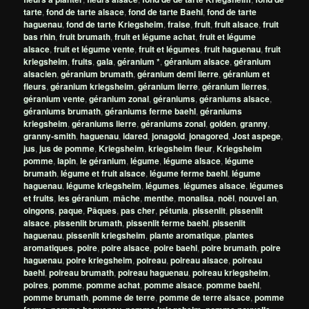
tarte
,
fond de tarte alsace
,
fond de tarte Baehl
,
fond de tarte
haguenau
,
fond de tarte Kriegsheim
,
fraise
,
fruit
,
fruit alsace
,
fruit
bas rhin
,
fruit brumath
,
fruit et légume achat
,
fruit et légume
alsace
,
fruit et légume vente
,
fruit et légumes
,
fruit haguenau
,
fruit
kriegsheim
,
fruits
,
gala
,
géranium *
,
géranium alsace
,
géranium
alsacien
,
géranium brumath
,
géranium demi lierre
,
géranium et
fleurs
,
géranium kriegsheim
,
géranium lierre
,
géranium lierres
,
géranium vente
,
géranium zonal
,
géraniums
,
géraniums alsace
,
géraniums brumath
,
géraniums ferme baehl
,
géraniums
kriegsheim
,
géraniums lierre
,
géraniums zonal
,
golden
,
granny
,
granny-smith
,
haguenau
,
idared
,
jonagold
,
jonagored
,
Jost aspege
,
jus
,
jus de pomme
,
Kriegsheim
,
kriegsheim fleur
,
Kriegsheim
pomme
,
lapin
,
le géranium
,
légume
,
légume alsace
,
légume
brumath
,
légume et fruit alsace
,
légume ferme baehl
,
légume
haguenau
,
légume kriegsheim
,
légumes
,
légumes alsace
,
légumes
et fruits
,
les géranium
,
mâche
,
menthe
,
monalisa
,
noël
,
nouvel an
,
oingons
,
paque
,
Pâques
,
pas cher
,
pétunia
,
pissenlit
,
pissenlit
alsace
,
pissenlit brumath
,
pissenlit ferme baehl
,
pissenlit
haguenau
,
pissenlit kriegsheim
,
plante aromatique
,
plantes
aromatiques
,
poire
,
poire alsace
,
poire baehl
,
poire brumath
,
poire
haguenau
,
poire kriegsheim
,
poireau
,
poireau alsace
,
poireau
baehl
,
poireau brumath
,
poireau haguenau
,
poireau kriegsheim
,
poires
,
pomme
,
pomme achat
,
pomme alsace
,
pomme baehl
,
pomme brumath
,
pomme de terre
,
pomme de terre alsace
,
pomme