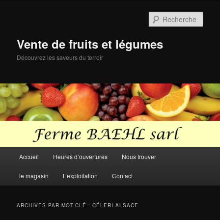
Aller
Aller
au
au
Rech
contenu
contenu
principal
secondaire
Vente de fruits et légumes
Découvrez les saveurs du terroir
Menu
Accueil
Heures d’ouvertures
Nous trouver
principal
le magasin
L’exploitation
Contact
ARCHIVES PAR MOT-CLÉ :
CÉLERI ALSACE