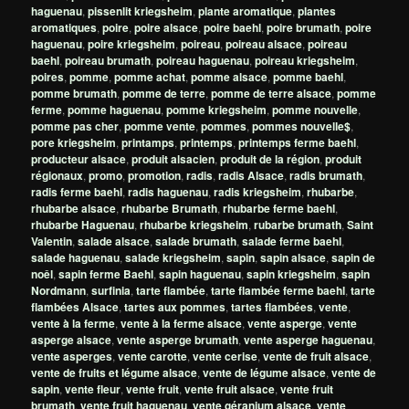
haguenau
,
pissenlit kriegsheim
,
plante aromatique
,
plantes
aromatiques
,
poire
,
poire alsace
,
poire baehl
,
poire brumath
,
poire
haguenau
,
poire kriegsheim
,
poireau
,
poireau alsace
,
poireau
baehl
,
poireau brumath
,
poireau haguenau
,
poireau kriegsheim
,
poires
,
pomme
,
pomme achat
,
pomme alsace
,
pomme baehl
,
pomme brumath
,
pomme de terre
,
pomme de terre alsace
,
pomme
ferme
,
pomme haguenau
,
pomme kriegsheim
,
pomme nouvelle
,
pomme pas cher
,
pomme vente
,
pommes
,
pommes nouvelle$
,
pore kriegsheim
,
printamps
,
printemps
,
printemps ferme baehl
,
producteur alsace
,
produit alsacien
,
produit de la région
,
produit
régionaux
,
promo
,
promotion
,
radis
,
radis Alsace
,
radis brumath
,
radis ferme baehl
,
radis haguenau
,
radis kriegsheim
,
rhubarbe
,
rhubarbe alsace
,
rhubarbe Brumath
,
rhubarbe ferme baehl
,
rhubarbe Haguenau
,
rhubarbe kriegsheim
,
rubarbe brumath
,
Saint
Valentin
,
salade alsace
,
salade brumath
,
salade ferme baehl
,
salade haguenau
,
salade kriegsheim
,
sapin
,
sapin alsace
,
sapin de
noêl
,
sapin ferme Baehl
,
sapin haguenau
,
sapin kriegsheim
,
sapin
Nordmann
,
surfinia
,
tarte flambée
,
tarte flambée ferme baehl
,
tarte
flambées Alsace
,
tartes aux pommes
,
tartes flambées
,
vente
,
vente à la ferme
,
vente à la ferme alsace
,
vente asperge
,
vente
asperge alsace
,
vente asperge brumath
,
vente asperge haguenau
,
vente asperges
,
vente carotte
,
vente cerise
,
vente de fruit alsace
,
vente de fruits et légume alsace
,
vente de légume alsace
,
vente de
sapin
,
vente fleur
,
vente fruit
,
vente fruit alsace
,
vente fruit
brumath
,
vente fruit haguenau
,
vente géranium alsace
,
vente