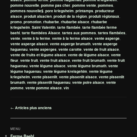
pomme nouvelle
,
pomme pas cher
,
pomme vente
,
pommes
,
pommes nouvelle$
,
pore kriegsheim
,
printamps
,
producteur
alsace
,
produit alsacien
,
produit de la région
,
produit régionaux
,
promo
,
promotion
,
rhubarbe
,
rhubarbe alsace
,
rhubarbe
kriegsheim
,
Saint Valentin
,
tarte flambée
,
tarte flambée ferme
baehl
,
tarte flambées Alsace
,
tartes aux pommes
,
tartes flambées
,
vente
,
vente à la ferme
,
vente à la ferme alsace
,
vente asperge
,
vente asperge alsace
,
vente asperge brumath
,
vente asperge
haguenau
,
vente asperges
,
vente carotte
,
vente de fruit alsace
,
vente de fruits et légume alsace
,
vente de légume alsace
,
vente
fleur
,
vente fruit
,
vente fruit alsace
,
vente fruit brumath
,
vente fruit
haguenau
,
vente légume alsace
,
vente légume brumath
,
vente
légume haguenau
,
vente légume kreisgehim
,
vente légume
kriegsheim
,
vente pissenlit
,
vente pissenlit alsace
,
vente pissenlit
brumath
,
vente pissenlit haguenau
,
vente poire alsace
,
vente
pomme
,
vente pomme alsace
,
vin
Navigation
←
Articles plus anciens
des
articles
MENU
Ferme Baehl