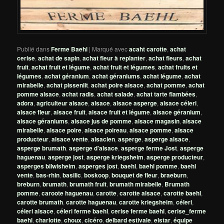
Publié dans
Ferme Baehl
|
Marqué avec
acaht carotte
,
achat
cerise
,
achat de sapin
,
achat fleur à replanter
,
achat fleurs
,
achat
fruit
,
achat fruit et légume
,
achat fruit et légumes
,
achat fruits et
légumes
,
achat géranium
,
achat géraniums
,
achat légume
,
achat
mirabelle
,
achat pissenlit
,
achat poire alsace
,
achat pomme
,
achat
pomme alsace
,
achat radis
,
achat salade
,
achat tarte flambées
,
adora
,
agriculteur alsace
,
alsace
,
alsace asperge
,
alsace céleri
,
alsace fleur
,
alsace fruit
,
alsace fruit et légume
,
alsace géranium
,
alsace géraniums
,
alsace jus de pomme
,
alsace magasin
,
alsace
mirabelle
,
alsace poire
,
alsace poireau
,
alsace pomme
,
alsace
producteur
,
alsace vente
,
alsacien
,
asperge
,
asperge alsace
,
asperge brumath
,
asperge d'alsace
,
asperge ferme Jost
,
asperge
haguenau
,
asperge jost
,
asperge kriegsheim
,
asperge producteur
,
asperges bilwisheim
,
asperges jost
,
baehl
,
baehl pomme
,
baehl
vente
,
bas-rhin
,
basilic
,
boskoop
,
bouquet de fleur
,
braeburn
,
breburn
,
brumath
,
brumath fruit
,
brumath mirabelle
,
Brumath
pomme
,
caroote haguenau
,
carotte
,
carotte alsace
,
carotte baehl
,
carotte brumath
,
carotte haguenau
,
carotte kriegsheim
,
céleri
,
céleri alsace
,
céleri ferme baehl
,
cerise ferme baehl
,
cerise_ferme
baehl
,
charlotte
,
choux
,
cicéro
,
delbard estivale
,
elstar
,
équipe