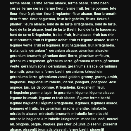
ferme baehl
,
Ferme
,
ferme alsace
,
ferme baehl
,
ferme baehl
cerise
,
ferme cerise
,
ferme fleur
,
ferme fruit
,
ferme pomme
,
fête
,
fleur
,
fleur à planter
,
fleur à replanter
,
fleur alsace
,
fleur brumath
,
fleur ferme
,
fleur haguenau
,
fleur kriegsheim
,
fleurs
,
fleurs à
planter
,
fleurs alsace
,
fond de de tarte Kriegsheim
,
fond de tarte
,
fond de tarte alsace
,
fond de tarte Baehl
,
fond de tarte haguenau
,
fond de tarte Kriegsheim
,
fraise
,
fruit
,
fruit alsace
,
fruit bas rhin
,
fruit brumath
,
fruit et légume achat
,
fruit et légume alsace
,
fruit et
légume vente
,
fruit et légumes
,
fruit haguenau
,
fruit kriegsheim
,
fruits
,
gala
,
géranium *
,
géranium alsace
,
géranium alsacien
,
géranium brumath
,
géranium demi lierre
,
géranium et fleurs
,
géranium kriegsheim
,
géranium lierre
,
géranium lierres
,
géranium
vente
,
géranium zonal
,
géraniums
,
géraniums alsace
,
géraniums
brumath
,
géraniums ferme baehl
,
géraniums kriegsheim
,
géraniums lierre
,
géraniums zonal
,
golden
,
granny
,
granny-smith
,
haguenau
,
haguenau mirabelle
,
idared
,
jonagold
,
jonagored
,
Jost
aspege
,
jus
,
jus de pomme
,
Kriegsheim
,
kriegsheim fleur
,
Kriegsheim pomme
,
lapin
,
le géranium
,
légume
,
légume alsace
,
légume brumath
,
légume et fruit alsace
,
légume ferme baehl
,
légume haguenau
,
légume kriegsheim
,
légumes
,
légumes alsace
,
légumes et fruits
,
les géranium
,
mâche
,
menthe
,
mirabelle
,
mirabelle alsace
,
mirabelle brumath
,
mirabelle ferme baehl
,
mirabelle haguenau
,
mirabelle kriegsheim
,
monalisa
,
noël
,
nouvel
an
,
oingons
,
paque
,
Pâques
,
pas cher
,
pétunia
,
pissenlit
,
pissenlit
alsace
,
pissenlit brumath
,
pissenlit ferme baehl
,
pissenlit