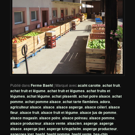
Publié dans
Ferme Baehl
|
Marqué avec
acaht carotte
,
achat fruit
,
achat fruit et légume
,
achat fruit et légumes
,
achat fruits et
légumes
,
achat légume
,
achat pissenlit
,
achat poire alsace
,
achat
pomme
,
achat pomme alsace
,
achat tarte flambées
,
adora
,
agriculteur alsace
,
alsace
,
alsace asperge
,
alsace céleri
,
alsace
fleur
,
alsace fruit
,
alsace fruit et légume
,
alsace jus de pomme
,
alsace magasin
,
alsace poire
,
alsace poireau
,
alsace pomme
,
alsace producteur
,
alsace vente
,
alsacien
,
asperge
,
asperge
alsace
,
asperge jost
,
asperge kriegsheim
,
asperge producteur
,
asperges jost
,
baehl
,
baehl pomme
,
baehl vente
,
bas-rhin
,