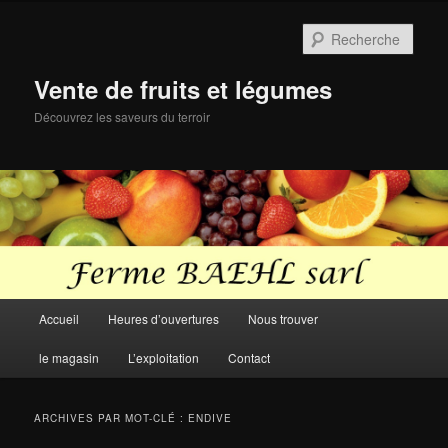
Aller
Aller
au
au
Rech
contenu
contenu
principal
secondaire
Vente de fruits et légumes
Découvrez les saveurs du terroir
Menu
Accueil
Heures d’ouvertures
Nous trouver
principal
le magasin
L’exploitation
Contact
ARCHIVES PAR MOT-CLÉ :
ENDIVE