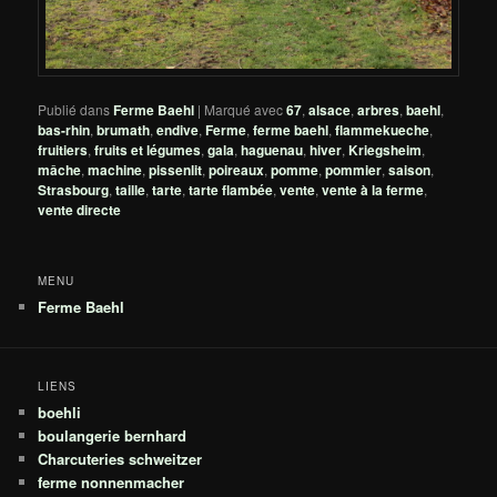
Publié dans
Ferme Baehl
|
Marqué avec
67
,
alsace
,
arbres
,
baehl
,
bas-rhin
,
brumath
,
endive
,
Ferme
,
ferme baehl
,
flammekueche
,
fruitiers
,
fruits et légumes
,
gala
,
haguenau
,
hiver
,
Kriegsheim
,
mâche
,
machine
,
pissenlit
,
poireaux
,
pomme
,
pommier
,
saison
,
Strasbourg
,
taille
,
tarte
,
tarte flambée
,
vente
,
vente à la ferme
,
vente directe
MENU
Ferme Baehl
LIENS
boehli
boulangerie bernhard
Charcuteries schweitzer
ferme nonnenmacher