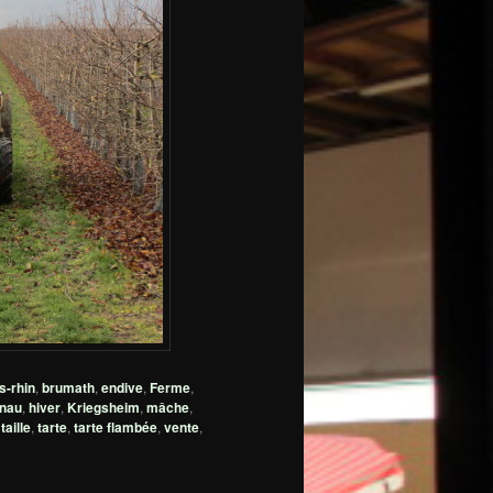
s-rhin
,
brumath
,
endive
,
Ferme
,
nau
,
hiver
,
Kriegsheim
,
mâche
,
,
taille
,
tarte
,
tarte flambée
,
vente
,