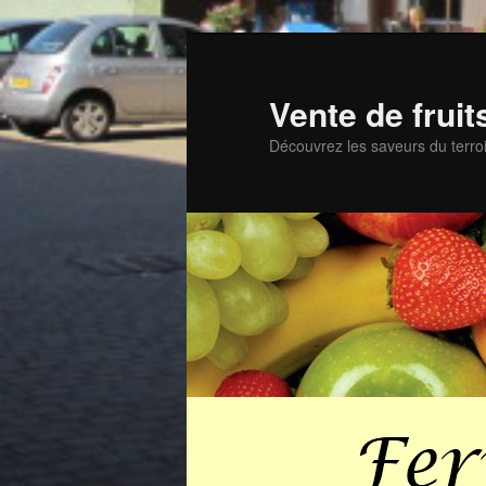
Aller
Aller
au
au
contenu
contenu
Vente de frui
principal
secondaire
Découvrez les saveurs du terroi