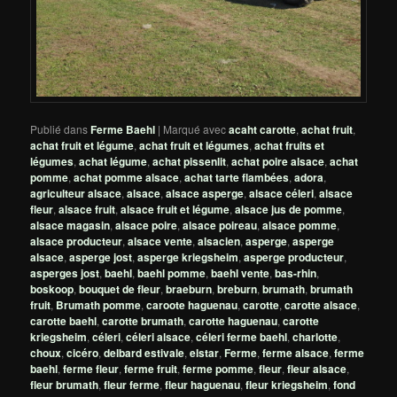
Publié dans
Ferme Baehl
|
Marqué avec
acaht carotte
,
achat fruit
,
achat fruit et légume
,
achat fruit et légumes
,
achat fruits et
légumes
,
achat légume
,
achat pissenlit
,
achat poire alsace
,
achat
pomme
,
achat pomme alsace
,
achat tarte flambées
,
adora
,
agriculteur alsace
,
alsace
,
alsace asperge
,
alsace céleri
,
alsace
fleur
,
alsace fruit
,
alsace fruit et légume
,
alsace jus de pomme
,
alsace magasin
,
alsace poire
,
alsace poireau
,
alsace pomme
,
alsace producteur
,
alsace vente
,
alsacien
,
asperge
,
asperge
alsace
,
asperge jost
,
asperge kriegsheim
,
asperge producteur
,
asperges jost
,
baehl
,
baehl pomme
,
baehl vente
,
bas-rhin
,
boskoop
,
bouquet de fleur
,
braeburn
,
breburn
,
brumath
,
brumath
fruit
,
Brumath pomme
,
caroote haguenau
,
carotte
,
carotte alsace
,
carotte baehl
,
carotte brumath
,
carotte haguenau
,
carotte
kriegsheim
,
céleri
,
céleri alsace
,
céleri ferme baehl
,
charlotte
,
choux
,
cicéro
,
delbard estivale
,
elstar
,
Ferme
,
ferme alsace
,
ferme
baehl
,
ferme fleur
,
ferme fruit
,
ferme pomme
,
fleur
,
fleur alsace
,
fleur brumath
,
fleur ferme
,
fleur haguenau
,
fleur kriegsheim
,
fond