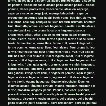
ferme
,
alsace fleur
,
alsace fruit
,
alsace fruit et légume
,
alsace jus
de pomme
,
alsace magasin
,
alsace poire
,
alsace poireau
,
alsace
pomme
,
alsace producteur
,
alsace vente
,
alsacien
,
asperge
,
asperge alsace
,
asperge jost
,
asperge kriegsheim
,
asperge
producteur
,
asperges jost
,
baehl
,
baehl vente
,
bas-rhin
,
bienvenue
à la ferme
,
boskoop
,
bouquet de fleur
,
breburn
,
brumath
,
brumath
fruit
,
Brumath pomme
,
caroote haguenau
,
carotte
,
carotte alsace
,
carotte baehl
,
carotte brumath
,
carotte haguenau
,
carotte
kriegsheim
,
céleri
,
céleri alsace
,
céleri ferme baehl
,
charlotte
,
choux
,
cicéro
,
elstar
,
Ferme
,
ferme agricole
,
ferme alsace
,
ferme
baehl
,
ferme directe
,
ferme fleur
,
ferme fruit
,
ferme kriegsheim
,
ferme pomme
,
ferme tarte
,
fleur
,
fleur alsace
,
fleur brumath
,
fleur
ferme
,
fleur haguenau
,
fleur kriegsheim
,
fraise
,
fruit
,
fruit alsace
,
fruit bas rhin
,
fruit brumath
,
fruit et légume achat
,
fruit et légume
alsace
,
fruit et légume vente
,
fruit et légumes
,
fruit haguenau
,
fruit
kriegsheim
,
fruits
,
gala
,
golden
,
granny
,
granny-smith
,
haguenau
,
idared
,
jonagold
,
jonagored
,
Jost aspege
,
jus
,
jus de pomme
,
Kriegsheim
,
kriegsheim fleur
,
Kriegsheim pomme
,
lapin
,
légume
,
légume alsace
,
légume brumath
,
légume et fruit alsace
,
légume
ferme baehl
,
légume haguenau
,
légume kriegsheim
,
légumes
,
légumes alsace
,
légumes et fruits
,
mâche
,
magasin
,
magasin à la
ferme
,
monalisa
,
oingons
,
paque
,
Pâques
,
pas cher
,
pissenlit
,
pissenlit alsace
,
pissenlit brumath
,
pissenlit ferme baehl
,
pissenlit
haguenau
,
pissenlit kriegsheim
,
poire
,
poire alsace
,
poire baehl
,
poire brumath
,
poire haguenau
,
poire kriegsheim
,
poireau
,
poireau