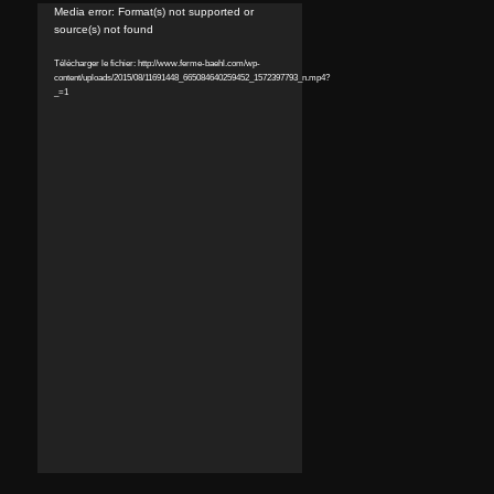
Lecteur
Media error: Format(s) not supported or
source(s) not found
vidéo
Télécharger le fichier: http://www.ferme-baehl.com/wp-
content/uploads/2015/08/11691448_665084640259452_1572397793_n.mp4?
_=1