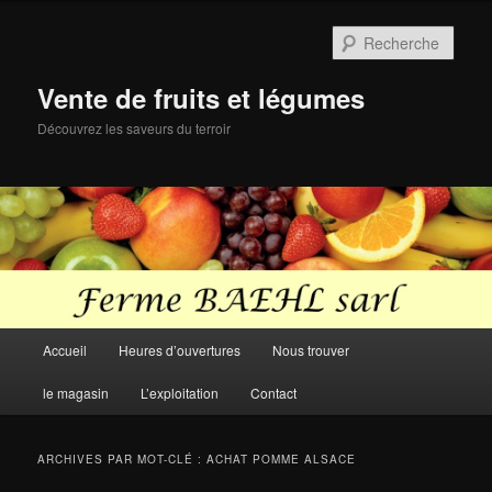
Aller
Aller
au
au
Rech
contenu
contenu
principal
secondaire
Vente de fruits et légumes
Découvrez les saveurs du terroir
Menu
Accueil
Heures d’ouvertures
Nous trouver
principal
le magasin
L’exploitation
Contact
ARCHIVES PAR MOT-CLÉ :
ACHAT POMME ALSACE