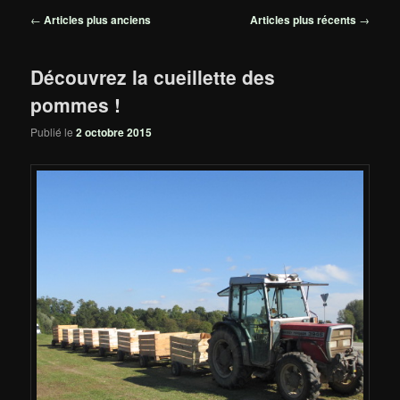
Navigation
←
Articles plus anciens
Articles plus récents
→
des
articles
Découvrez la cueillette des
pommes !
Publié le
2 octobre 2015