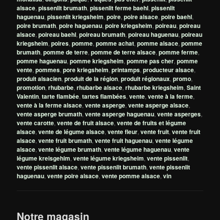
alsace
,
pissenlit brumath
,
pissenlit ferme baehl
,
pissenlit
haguenau
,
pissenlit kriegsheim
,
poire
,
poire alsace
,
poire baehl
,
poire brumath
,
poire haguenau
,
poire kriegsheim
,
poireau
,
poireau
alsace
,
poireau baehl
,
poireau brumath
,
poireau haguenau
,
poireau
kriegsheim
,
poires
,
pomme
,
pomme achat
,
pomme alsace
,
pomme
brumath
,
pomme de terre
,
pomme de terre alsace
,
pomme ferme
,
pomme haguenau
,
pomme kriegsheim
,
pomme pas cher
,
pomme
vente
,
pommes
,
pore kriegsheim
,
printamps
,
producteur alsace
,
produit alsacien
,
produit de la région
,
produit régionaux
,
promo
,
promotion
,
rhubarbe
,
rhubarbe alsace
,
rhubarbe kriegsheim
,
Saint
Valentin
,
tarte flambée
,
tartes flambées
,
vente
,
vente à la ferme
,
vente à la ferme alsace
,
vente asperge
,
vente asperge alsace
,
vente asperge brumath
,
vente asperge haguenau
,
vente asperges
,
vente carotte
,
vente de fruit alsace
,
vente de fruits et légume
alsace
,
vente de légume alsace
,
vente fleur
,
vente fruit
,
vente fruit
alsace
,
vente fruit brumath
,
vente fruit haguenau
,
vente légume
alsace
,
vente légume brumath
,
vente légume haguenau
,
vente
légume kreisgehim
,
vente légume kriegsheim
,
vente pissenlit
,
vente pissenlit alsace
,
vente pissenlit brumath
,
vente pissenlit
haguenau
,
vente poire alsace
,
vente pomme alsace
,
vin
Notre magasin