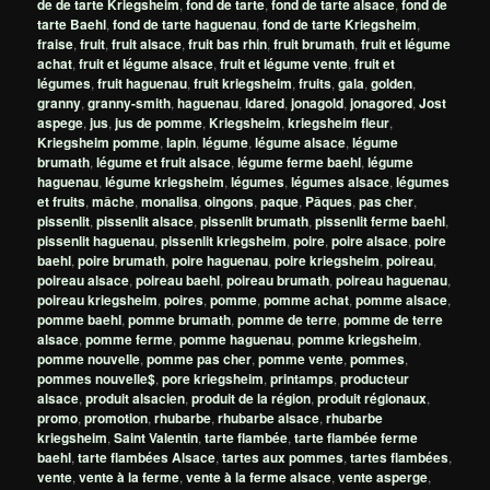
de de tarte Kriegsheim
,
fond de tarte
,
fond de tarte alsace
,
fond de
tarte Baehl
,
fond de tarte haguenau
,
fond de tarte Kriegsheim
,
fraise
,
fruit
,
fruit alsace
,
fruit bas rhin
,
fruit brumath
,
fruit et légume
achat
,
fruit et légume alsace
,
fruit et légume vente
,
fruit et
légumes
,
fruit haguenau
,
fruit kriegsheim
,
fruits
,
gala
,
golden
,
granny
,
granny-smith
,
haguenau
,
idared
,
jonagold
,
jonagored
,
Jost
aspege
,
jus
,
jus de pomme
,
Kriegsheim
,
kriegsheim fleur
,
Kriegsheim pomme
,
lapin
,
légume
,
légume alsace
,
légume
brumath
,
légume et fruit alsace
,
légume ferme baehl
,
légume
haguenau
,
légume kriegsheim
,
légumes
,
légumes alsace
,
légumes
et fruits
,
mâche
,
monalisa
,
oingons
,
paque
,
Pâques
,
pas cher
,
pissenlit
,
pissenlit alsace
,
pissenlit brumath
,
pissenlit ferme baehl
,
pissenlit haguenau
,
pissenlit kriegsheim
,
poire
,
poire alsace
,
poire
baehl
,
poire brumath
,
poire haguenau
,
poire kriegsheim
,
poireau
,
poireau alsace
,
poireau baehl
,
poireau brumath
,
poireau haguenau
,
poireau kriegsheim
,
poires
,
pomme
,
pomme achat
,
pomme alsace
,
pomme baehl
,
pomme brumath
,
pomme de terre
,
pomme de terre
alsace
,
pomme ferme
,
pomme haguenau
,
pomme kriegsheim
,
pomme nouvelle
,
pomme pas cher
,
pomme vente
,
pommes
,
pommes nouvelle$
,
pore kriegsheim
,
printamps
,
producteur
alsace
,
produit alsacien
,
produit de la région
,
produit régionaux
,
promo
,
promotion
,
rhubarbe
,
rhubarbe alsace
,
rhubarbe
kriegsheim
,
Saint Valentin
,
tarte flambée
,
tarte flambée ferme
baehl
,
tarte flambées Alsace
,
tartes aux pommes
,
tartes flambées
,
vente
,
vente à la ferme
,
vente à la ferme alsace
,
vente asperge
,