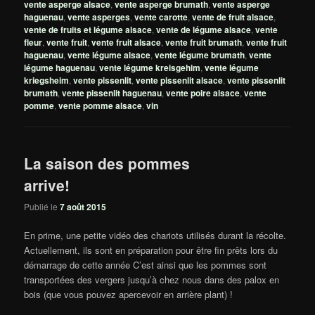
vente asperge alsace
,
vente asperge brumath
,
vente asperge
haguenau
,
vente asperges
,
vente carotte
,
vente de fruit alsace
,
vente de fruits et légume alsace
,
vente de légume alsace
,
vente
fleur
,
vente fruit
,
vente fruit alsace
,
vente fruit brumath
,
vente fruit
haguenau
,
vente légume alsace
,
vente légume brumath
,
vente
légume haguenau
,
vente légume kreisgehim
,
vente légume
kriegsheim
,
vente pissenlit
,
vente pissenlit alsace
,
vente pissenlit
brumath
,
vente pissenlit haguenau
,
vente poire alsace
,
vente
pomme
,
vente pomme alsace
,
vin
La saison des pommes
arrive!
Publié le
7 août 2015
En prime, une petite vidéo des chariots utilisés durant la récolte.
Actuellement, ils sont en préparation pour être fin prêts lors du
démarrage de cette année
C’est ainsi que les pommes sont
transportées des vergers jusqu’à chez nous dans des palox en
bois (que vous pouvez apercevoir en arrière plant) !