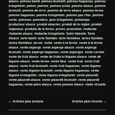
alsace
,
poireau baehl
,
poireau brumath
,
poireau haguenau
,
poireau
kriegsheim
,
poires
,
pomme
,
pomme achat
,
pomme alsace
,
pomme
brumath
,
pomme de terre
,
pomme de terre alsace
,
pomme ferme
,
pomme haguenau
,
pomme kriegsheim
,
pomme pas cher
,
pomme
vente
,
pommes
,
pommiers
,
pore kriegsheim
,
printamps
,
producteur alsace
,
produit alsacien
,
produit de la région
,
produit
régionaux
,
produits de la ferme
,
promo
,
promotion
,
rhubarbe
,
rhubarbe alsace
,
rhubarbe kriegsheim
,
Saint Valentin
,
Tarte
Alsace
,
tarte baehl
,
tarte flambée
,
tarte flambées
,
tartes flambée
,
tartes flambées
,
terroir
,
vente
,
vente à la ferme
,
vente à la ferme
alsace
,
vente asperge
,
vente asperge alsace
,
vente asperge
brumath
,
vente asperge haguenau
,
vente asperges
,
vente carotte
,
vente de fruit alsace
,
vente de fruits et légume alsace
,
vente de
légume alsace
,
vente ferme
,
vente fleur
,
vente fruit
,
vente fruit
alsace
,
vente fruit brumath
,
vente fruit haguenau
,
vente légume
alsace
,
vente légume brumath
,
vente légume haguenau
,
vente
légume kreisgehim
,
vente légume kriegsheim
,
vente pissenlit
,
vente pissenlit alsace
,
vente pissenlit brumath
,
vente pissenlit
haguenau
,
vente poire alsace
,
vente pomme alsace
,
visite virtuelle
Navigation
←
Articles plus anciens
Articles plus récents
→
des
articles