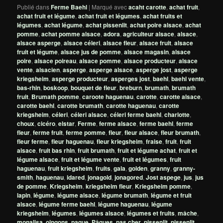
Publié dans
Ferme Baehl
|
Marqué avec
acaht carotte
,
achat fruit
,
achat fruit et légume
,
achat fruit et légumes
,
achat fruits et
légumes
,
achat légume
,
achat pissenlit
,
achat poire alsace
,
achat
pomme
,
achat pomme alsace
,
adora
,
agriculteur alsace
,
alsace
,
alsace asperge
,
alsace céleri
,
alsace fleur
,
alsace fruit
,
alsace
fruit et légume
,
alsace jus de pomme
,
alsace magasin
,
alsace
poire
,
alsace poireau
,
alsace pomme
,
alsace producteur
,
alsace
vente
,
alsacien
,
asperge
,
asperge alsace
,
asperge jost
,
asperge
kriegsheim
,
asperge producteur
,
asperges jost
,
baehl
,
baehl vente
,
bas-rhin
,
boskoop
,
bouquet de fleur
,
breburn
,
brumath
,
brumath
fruit
,
Brumath pomme
,
caroote haguenau
,
carotte
,
carotte alsace
,
carotte baehl
,
carotte brumath
,
carotte haguenau
,
carotte
kriegsheim
,
céleri
,
céleri alsace
,
céleri ferme baehl
,
charlotte
,
choux
,
cicéro
,
elstar
,
Ferme
,
ferme alsace
,
ferme baehl
,
ferme
fleur
,
ferme fruit
,
ferme pomme
,
fleur
,
fleur alsace
,
fleur brumath
,
fleur ferme
,
fleur haguenau
,
fleur kriegsheim
,
fraise
,
fruit
,
fruit
alsace
,
fruit bas rhin
,
fruit brumath
,
fruit et légume achat
,
fruit et
légume alsace
,
fruit et légume vente
,
fruit et légumes
,
fruit
haguenau
,
fruit kriegsheim
,
fruits
,
gala
,
golden
,
granny
,
granny-
smith
,
haguenau
,
idared
,
jonagold
,
jonagored
,
Jost aspege
,
jus
,
jus
de pomme
,
Kriegsheim
,
kriegsheim fleur
,
Kriegsheim pomme
,
lapin
,
légume
,
légume alsace
,
légume brumath
,
légume et fruit
alsace
,
légume ferme baehl
,
légume haguenau
,
légume
kriegsheim
,
légumes
,
légumes alsace
,
légumes et fruits
,
mâche
,
monalisa
,
oingons
,
paque
,
Pâques
,
pas cher
,
pissenlit
,
pissenlit