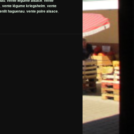
nau
,
vente légume alsace
,
vente
m
,
vente légume kriegsheim
,
vente
enlit haguenau
,
vente poire alsace
,