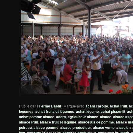
Publié dans
Ferme Baehl
|
Marqué avec
acaht carotte
,
achat fruit
,
ac
légumes
,
achat fruits et légumes
,
achat légume
,
achat pissenlit
,
ach
achat pomme alsace
,
adora
,
agriculteur alsace
,
alsace
,
alsace asp
alsace fruit
,
alsace fruit et légume
,
alsace jus de pomme
,
alsace ma
poireau
,
alsace pomme
,
alsace producteur
,
alsace vente
,
alsacien
,
jost
,
asperge kriegsheim
,
asperge producteur
,
asperges brumath
,
a