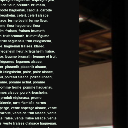
t de fleur
,
breburn
,
brumath
,
roote haguenau
,
carotte
,
carotte
riegsheim
,
céleri
,
céleri alsace
,
sace
,
ferme baehl
,
ferme fleur
,
erme
,
fleur haguenau
,
fleur
eim
,
fraises
,
fraises brumath
,
n
,
fruit brumath
,
fruit et légume
,
fruit haguenau
,
fruit kriegsheim
,
se
,
haguenau fraises
,
idared
,
riegsheim fleur
,
kriegsheim fraise
,
ce
,
légume brumath
,
légume et fruit
,
légumes
,
légumes alsace
,
er
,
pissenlit
,
pissenlit alsace
,
it kriegsheim
,
poire
,
poire alsace
,
au
,
poireau alsace
,
poireau baehl
,
mme
,
pomme achat
,
pomme
pomme ferme
,
pomme haguenau
,
mes alsace
,
pore kriegsheim
,
,
produit régionaux
,
promo
,
Valentin
,
tarte flambée
,
tartes
sperge
,
vente asperge alsace
,
vente
carotte
,
vente de fruit alsace
,
vente
e fraise
,
vente fraise alsace
,
vente
e
,
vente fraises d'alsace haguenau
,