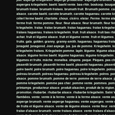
asperges kriegsheim
,
baehl
,
baehl vente
,
bas-rhin
,
boskoop
,
bouque
brumath fraise
,
brumath fraises
,
brumath fruit
,
Brumath pomme
,
ca
alsace
,
carotte baehl
,
carotte brumath
,
carotte haguenau
,
carotte k
céleri ferme baehl
,
charlotte
,
choux
,
cicéro
,
elstar
,
Ferme
,
ferme al
ferme fruit
,
ferme pomme
,
fleur
,
fleur alsace
,
fleur brumath
,
fleur f
kriegsheim
,
fraise
,
fraise brumath
,
fraise haguenau
,
fraise kriegsh
fraises haguenau
,
fraises kriegsheim
,
fruit
,
fruit alsace
,
fruit bas rhi
achat
,
fruit et légume alsace
,
fruit et légume vente
,
fruit et légumes
fruits
,
gala
,
golden
,
granny
,
granny-smith
,
haguenau
,
haguenau frai
jonagold
,
jonagored
,
Jost aspege
,
jus
,
jus de pomme
,
Kriegsheim
,
k
kriegsheim fraises
,
Kriegsheim pomme
,
lapin
,
légume
,
légume alsa
alsace
,
légume ferme baehl
,
légume haguenau
,
légume kriegsheim
légumes et fruits
,
mâche
,
monalisa
,
oingons
,
paque
,
Pâques
,
pas ch
pissenlit brumath
,
pissenlit ferme baehl
,
pissenlit haguenau
,
pissenl
poire baehl
,
poire brumath
,
poire haguenau
,
poire kriegsheim
,
poire
poireau brumath
,
poireau haguenau
,
poireau kriegsheim
,
poires
,
po
alsace
,
pomme brumath
,
pomme de terre
,
pomme de terre alsace
,
pomme kriegsheim
,
pomme pas cher
,
pomme vente
,
pommes
,
pom
printamps
,
producteur alsace
,
produit alsacien
,
produit de la région
promotion
,
rhubarbe
,
rhubarbe alsace
,
rhubarbe kriegsheim
,
Saint 
flambées
,
vente
,
vente à la ferme
,
vente à la ferme alsace
,
vente a
asperge brumath
,
vente asperge haguenau
,
vente asperges
,
vente 
de fruits et légume alsace
,
vente de légume alsace
,
vente fleur
,
vent
fraise d'alsace brumath
,
vente fraises alsace
,
vente fraises d'alsac