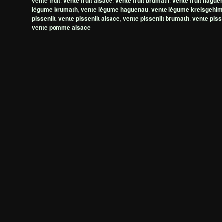
vente fruit
,
vente fruit alsace
,
vente fruit brumath
,
vente fruit hague
légume brumath
,
vente légume haguenau
,
vente légume kreisgehi
pissenlit
,
vente pissenlit alsace
,
vente pissenlit brumath
,
vente piss
vente pomme alsace