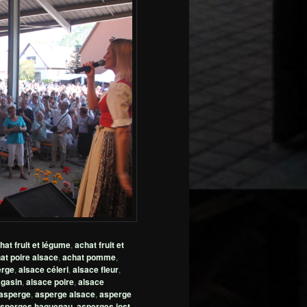
hat fruit et légume
,
achat fruit et
at poire alsace
,
achat pomme
,
erge
,
alsace céleri
,
alsace fleur
,
gasin
,
alsace poire
,
alsace
asperge
,
asperge alsace
,
asperge
sperges haguenau
,
asperges jost
,