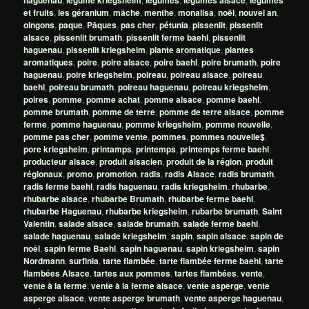
haguenau
légume kriegsheim
légumes
légumes alsace
légumes
et fruits
,
les géranium
,
mâche
,
menthe
,
monalisa
,
noël
,
nouvel an
,
oingons
,
paque
,
Pâques
,
pas cher
,
pétunia
,
pissenlit
,
pissenlit
alsace
,
pissenlit brumath
,
pissenlit ferme baehl
,
pissenlit
haguenau
,
pissenlit kriegsheim
,
plante aromatique
,
plantes
aromatiques
,
poire
,
poire alsace
,
poire baehl
,
poire brumath
,
poire
haguenau
,
poire kriegsheim
,
poireau
,
poireau alsace
,
poireau
baehl
,
poireau brumath
,
poireau haguenau
,
poireau kriegsheim
,
poires
,
pomme
,
pomme achat
,
pomme alsace
,
pomme baehl
,
pomme brumath
,
pomme de terre
,
pomme de terre alsace
,
pomme
ferme
,
pomme haguenau
,
pomme kriegsheim
,
pomme nouvelle
,
pomme pas cher
,
pomme vente
,
pommes
,
pommes nouvelle$
,
pore kriegsheim
,
printamps
,
printemps
,
printemps ferme baehl
,
producteur alsace
,
produit alsacien
,
produit de la région
,
produit
régionaux
,
promo
,
promotion
,
radis
,
radis Alsace
,
radis brumath
,
radis ferme baehl
,
radis haguenau
,
radis kriegsheim
,
rhubarbe
,
rhubarbe alsace
,
rhubarbe Brumath
,
rhubarbe ferme baehl
,
rhubarbe Haguenau
,
rhubarbe kriegsheim
,
rubarbe brumath
,
Saint
Valentin
,
salade alsace
,
salade brumath
,
salade ferme baehl
,
salade haguenau
,
salade kriegsheim
,
sapin
,
sapin alsace
,
sapin de
noêl
,
sapin ferme Baehl
,
sapin haguenau
,
sapin kriegsheim
,
sapin
Nordmann
,
surfinia
,
tarte flambée
,
tarte flambée ferme baehl
,
tarte
flambées Alsace
,
tartes aux pommes
,
tartes flambées
,
vente
,
vente à la ferme
,
vente à la ferme alsace
,
vente asperge
,
vente
asperge alsace
,
vente asperge brumath
,
vente asperge haguenau
,