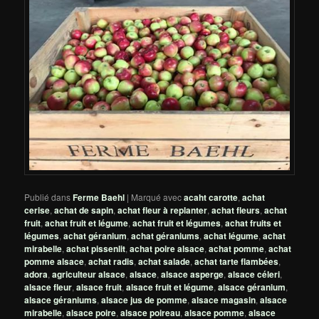
Publié dans
Ferme Baehl
|
Marqué avec
acaht carotte
,
achat
cerise
,
achat de sapin
,
achat fleur à replanter
,
achat fleurs
,
achat
fruit
,
achat fruit et légume
,
achat fruit et légumes
,
achat fruits et
légumes
,
achat géranium
,
achat géraniums
,
achat légume
,
achat
mirabelle
,
achat pissenlit
,
achat poire alsace
,
achat pomme
,
achat
pomme alsace
,
achat radis
,
achat salade
,
achat tarte flambées
,
adora
,
agriculteur alsace
,
alsace
,
alsace asperge
,
alsace céleri
,
alsace fleur
,
alsace fruit
,
alsace fruit et légume
,
alsace géranium
,
alsace géraniums
,
alsace jus de pomme
,
alsace magasin
,
alsace
mirabelle
,
alsace poire
,
alsace poireau
,
alsace pomme
,
alsace