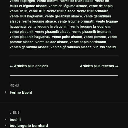
vente asperges
,
vente carotte
,
vente de fruit alsace
,
vente de
fruits et légume alsace
,
vente de légume alsace
,
vente de sapin
,
vente fleur
,
vente fruit
,
vente fruit alsace
,
vente fruit brumath
,
vente fruit haguenau
,
vente géranium alsace
,
vente géraniums
alsace
,
vente légume alsace
,
vente légume brumath
,
vente légume
haguenau
,
vente légume kreisgehim
,
vente légume kriegsheim
,
vente pissenlit
,
vente pissenlit alsace
,
vente pissenlit brumath
,
vente pissenlit haguenau
,
vente poire alsace
,
vente pomme
,
vente
pomme alsace
,
vente salade alsace
,
vente sapin nordmann
,
ventes géranium alsace
,
ventes géraniums alsace
,
vin
,
vin chaud
Navigation
←
Articles plus anciens
Articles plus récents
→
des
articles
MENU
Ferme Baehl
LIENS
boehli
boulangerie bernhard