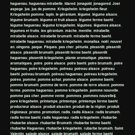
haguenau
,
haguenau mirabelle
,
idared
,
jonagold
,
jonagored
,
Jost
aspege
,
jus
,
jus de pomme
,
Kriegsheim
,
kriegsheim fleur
,
Kriegsheim pomme
,
lapin
,
le géranium
,
légume
,
légume alsace
,
légume brumath
,
légume et fruit alsace
,
légume ferme baehl
,
légume haguenau
,
légume kriegsheim
,
légumes
,
légumes alsace
,
légumes et fruits
,
les géranium
,
mâche
,
menthe
,
mirabelle
,
mirabelle alsace
,
mirabelle brumath
,
mirabelle ferme baehl
,
mirabelle haguenau
,
mirabelle kriegsheim
,
monalisa
,
noël
,
nouvel
an
,
oingons
,
paque
,
Pâques
,
pas cher
,
pétunia
,
pissenlit
,
pissenlit
alsace
,
pissenlit brumath
,
pissenlit ferme baehl
,
pissenlit
haguenau
,
pissenlit kriegsheim
,
plante aromatique
,
plantes
aromatiques
,
poire
,
poire alsace
,
poire baehl
,
poire brumath
,
poire
haguenau
,
poire kriegsheim
,
poireau
,
poireau alsace
,
poireau
baehl
,
poireau brumath
,
poireau haguenau
,
poireau kriegsheim
,
poires
,
pomme
,
pomme achat
,
pomme alsace
,
pomme baehl
,
pomme brumath
,
pomme de terre
,
pomme de terre alsace
,
pomme
ferme
,
pomme haguenau
,
pomme kriegsheim
,
pomme nouvelle
,
pomme pas cher
,
pomme vente
,
pommes
,
pommes nouvelle$
,
pore kriegsheim
,
printamps
,
printemps
,
printemps ferme baehl
,
producteur alsace
,
produit alsacien
,
produit de la région
,
produit
régionaux
,
promo
,
promotion
,
radis
,
radis Alsace
,
radis brumath
,
radis ferme baehl
,
radis haguenau
,
radis kriegsheim
,
rhubarbe
,
rhubarbe alsace
,
rhubarbe Brumath
,
rhubarbe ferme baehl
,
rhubarbe Haguenau
,
rhubarbe kriegsheim
,
rubarbe brumath
,
Saint
Valentin
,
salade alsace
,
salade brumath
,
salade ferme baehl
,