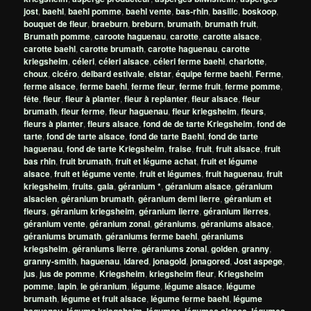
jost
,
baehl
,
baehl pomme
,
baehl vente
,
bas-rhin
,
basilic
,
boskoop
,
bouquet de fleur
,
braeburn
,
breburn
,
brumath
,
brumath fruit
,
Brumath pomme
,
caroote haguenau
,
carotte
,
carotte alsace
,
carotte baehl
,
carotte brumath
,
carotte haguenau
,
carotte
kriegsheim
,
céleri
,
céleri alsace
,
céleri ferme baehl
,
charlotte
,
choux
,
cicéro
,
delbard estivale
,
elstar
,
équipe ferme baehl
,
Ferme
,
ferme alsace
,
ferme baehl
,
ferme fleur
,
ferme fruit
,
ferme pomme
,
fête
,
fleur
,
fleur à planter
,
fleur à replanter
,
fleur alsace
,
fleur
brumath
,
fleur ferme
,
fleur haguenau
,
fleur kriegsheim
,
fleurs
,
fleurs à planter
,
fleurs alsace
,
fond de de tarte Kriegsheim
,
fond de
tarte
,
fond de tarte alsace
,
fond de tarte Baehl
,
fond de tarte
haguenau
,
fond de tarte Kriegsheim
,
fraise
,
fruit
,
fruit alsace
,
fruit
bas rhin
,
fruit brumath
,
fruit et légume achat
,
fruit et légume
alsace
,
fruit et légume vente
,
fruit et légumes
,
fruit haguenau
,
fruit
kriegsheim
,
fruits
,
gala
,
géranium *
,
géranium alsace
,
géranium
alsacien
,
géranium brumath
,
géranium demi lierre
,
géranium et
fleurs
,
géranium kriegsheim
,
géranium lierre
,
géranium lierres
,
géranium vente
,
géranium zonal
,
géraniums
,
géraniums alsace
,
géraniums brumath
,
géraniums ferme baehl
,
géraniums
kriegsheim
,
géraniums lierre
,
géraniums zonal
,
golden
,
granny
,
granny-smith
,
haguenau
,
idared
,
jonagold
,
jonagored
,
Jost aspege
,
jus
,
jus de pomme
,
Kriegsheim
,
kriegsheim fleur
,
Kriegsheim
pomme
,
lapin
,
le géranium
,
légume
,
légume alsace
,
légume
brumath
,
légume et fruit alsace
,
légume ferme baehl
,
légume
,
,
,
,