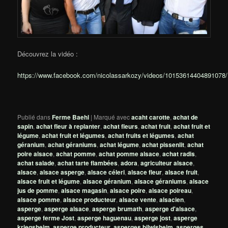
Découvrez la vidéo :
https://www.facebook.com/nicolassarkozy/videos/10153614404891078/
Publié dans
Ferme Baehl
|
Marqué avec
acaht carotte
,
achat de
sapin
,
achat fleur à replanter
,
achat fleurs
,
achat fruit
,
achat fruit et
légume
,
achat fruit et légumes
,
achat fruits et légumes
,
achat
géranium
,
achat géraniums
,
achat légume
,
achat pissenlit
,
achat
poire alsace
,
achat pomme
,
achat pomme alsace
,
achat radis
,
achat salade
,
achat tarte flambées
,
adora
,
agriculteur alsace
,
alsace
,
alsace asperge
,
alsace céleri
,
alsace fleur
,
alsace fruit
,
alsace fruit et légume
,
alsace géranium
,
alsace géraniums
,
alsace
jus de pomme
,
alsace magasin
,
alsace poire
,
alsace poireau
,
alsace pomme
,
alsace producteur
,
alsace vente
,
alsacien
,
asperge
,
asperge alsace
,
asperge brumath
,
asperge d'alsace
,
asperge ferme Jost
,
asperge haguenau
,
asperge jost
,
asperge
kriegsheim
,
asperge producteur
,
asperges bilwisheim
,
asperges