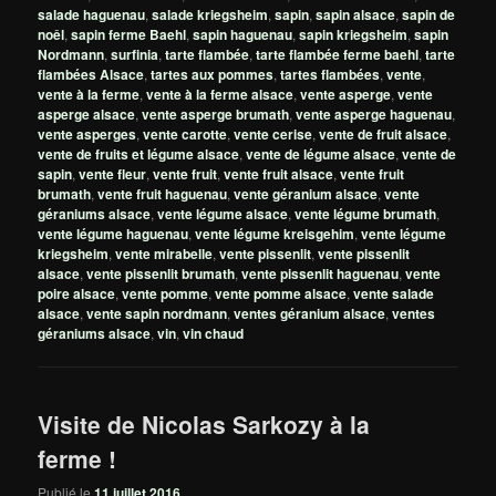
salade haguenau
,
salade kriegsheim
,
sapin
,
sapin alsace
,
sapin de
noêl
,
sapin ferme Baehl
,
sapin haguenau
,
sapin kriegsheim
,
sapin
Nordmann
,
surfinia
,
tarte flambée
,
tarte flambée ferme baehl
,
tarte
flambées Alsace
,
tartes aux pommes
,
tartes flambées
,
vente
,
vente à la ferme
,
vente à la ferme alsace
,
vente asperge
,
vente
asperge alsace
,
vente asperge brumath
,
vente asperge haguenau
,
vente asperges
,
vente carotte
,
vente cerise
,
vente de fruit alsace
,
vente de fruits et légume alsace
,
vente de légume alsace
,
vente de
sapin
,
vente fleur
,
vente fruit
,
vente fruit alsace
,
vente fruit
brumath
,
vente fruit haguenau
,
vente géranium alsace
,
vente
géraniums alsace
,
vente légume alsace
,
vente légume brumath
,
vente légume haguenau
,
vente légume kreisgehim
,
vente légume
kriegsheim
,
vente mirabelle
,
vente pissenlit
,
vente pissenlit
alsace
,
vente pissenlit brumath
,
vente pissenlit haguenau
,
vente
poire alsace
,
vente pomme
,
vente pomme alsace
,
vente salade
alsace
,
vente sapin nordmann
,
ventes géranium alsace
,
ventes
géraniums alsace
,
vin
,
vin chaud
Visite de Nicolas Sarkozy à la
ferme !
Publié le
11 juillet 2016