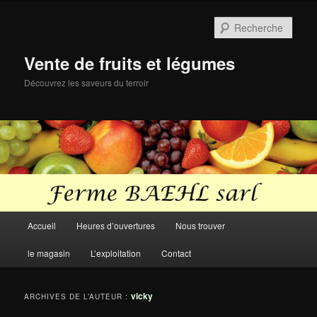
Aller
Aller
au
au
Rech
contenu
contenu
principal
secondaire
Vente de fruits et légumes
Découvrez les saveurs du terroir
Menu
Accueil
Heures d’ouvertures
Nous trouver
principal
le magasin
L’exploitation
Contact
vicky
ARCHIVES DE L’AUTEUR :