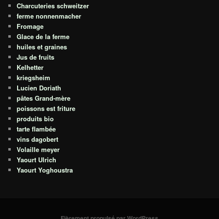
Charcuteries schweitzer
ferme nonnenmacher
Fromage
Glace de la ferme
huiles et graines
Jus de fruits
Kelhetter
kriegsheim
Lucien Doriath
pâtes Grand-mère
poissons est friture
produits bio
tarte flambée
vins dagobert
Volaille meyer
Yaourt Ulrich
Yaourt Yoghoustra
Fièrement propulsé par WordPress