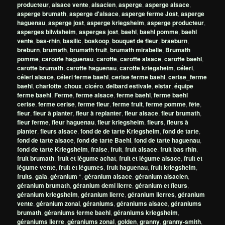
producteur
,
alsace vente
,
alsacien
,
asperge
,
asperge alsace
,
asperge brumath
,
asperge d'alsace
,
asperge ferme Jost
,
asperge
haguenau
,
asperge jost
,
asperge kriegsheim
,
asperge producteur
,
asperges bilwisheim
,
asperges jost
,
baehl
,
baehl pomme
,
baehl
vente
,
bas-rhin
,
basilic
,
boskoop
,
bouquet de fleur
,
braeburn
,
breburn
,
brumath
,
brumath fruit
,
brumath mirabelle
,
Brumath
pomme
,
caroote haguenau
,
carotte
,
carotte alsace
,
carotte baehl
,
carotte brumath
,
carotte haguenau
,
carotte kriegsheim
,
céleri
,
céleri alsace
,
céleri ferme baehl
,
cerise ferme baehl
,
cerise_ferme
baehl
,
charlotte
,
choux
,
cicéro
,
delbard estivale
,
elstar
,
équipe
ferme baehl
,
Ferme
,
ferme alsace
,
ferme baehl
,
ferme baehl
cerise
,
ferme cerise
,
ferme fleur
,
ferme fruit
,
ferme pomme
,
fête
,
fleur
,
fleur à planter
,
fleur à replanter
,
fleur alsace
,
fleur brumath
,
fleur ferme
,
fleur haguenau
,
fleur kriegsheim
,
fleurs
,
fleurs à
planter
,
fleurs alsace
,
fond de de tarte Kriegsheim
,
fond de tarte
,
fond de tarte alsace
,
fond de tarte Baehl
,
fond de tarte haguenau
,
fond de tarte Kriegsheim
,
fraise
,
fruit
,
fruit alsace
,
fruit bas rhin
,
fruit brumath
,
fruit et légume achat
,
fruit et légume alsace
,
fruit et
légume vente
,
fruit et légumes
,
fruit haguenau
,
fruit kriegsheim
,
fruits
,
gala
,
géranium *
,
géranium alsace
,
géranium alsacien
,
géranium brumath
,
géranium demi lierre
,
géranium et fleurs
,
géranium kriegsheim
,
géranium lierre
,
géranium lierres
,
géranium
vente
,
géranium zonal
,
géraniums
,
géraniums alsace
,
géraniums
brumath
,
géraniums ferme baehl
,
géraniums kriegsheim
,
géraniums lierre
,
géraniums zonal
,
golden
,
granny
,
granny-smith
,